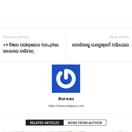
Previous article
Next article
+୨ ବିଜ୍ଞାନ ପରୀକ୍ଷାରେ ଅବନ୍ତୀକା
ନାବାଳିକାକୁ ଗଣଦୁଷ୍କର୍ମ ଅଭିଯୋଗ
କଲେଜର ବାଜିମାତ୍
Bureau
https://www.odiapua.com
RELATED ARTICLES
MORE FROM AUTHOR