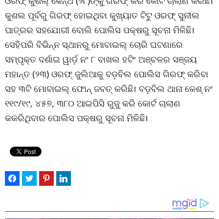
ଓରଫ୍ କୁଶଲ୍ କେନ୍ଥ (୨୮)ଙ୍କୁ ଗିରଫ୍ କରି କୋର୍ଟ ଚାଲାଣ କରିଛି।
କୁଶଲ ପୂର୍ବରୁ ଗିରଫ୍ ହୋଇଥିବା କୁଖ୍ୟାତ ଟିଟୁ ଓରଫ୍ ସୁନୀଲ
ପାତ୍ରର ସହଯୋଗୀ ବୋଲି ପୋଲିସ ପକ୍ଷରୁ ସୂଚନା ମିଳିଛି।
ସେହିପରି ବିଭିନ୍ନ ସ୍ଥାନରୁ ମୋବାଇଲ୍ ଚୋରି ଘଟଣାରେ
ସମ୍ପୃକ୍ତ ଦର୍ଶାଇ ୱାର୍ଡ଼ ନଂ ୮ ବାଖଲ ହଟିଂ ଅଞ୍ଚଳର ସଞ୍ଜୟ
ମହାନ୍ତ (୨୩) ଓରଫ୍ ଜୁଲିଆକୁ ବଡ଼ବିଲ ପୋଲିସ ଗିରଫ୍ କରିବା
ସହ ୩ଟି ମୋବାଇଲ୍ ଫୋନ୍ ଜବତ୍ କରିଛି। ବଡ଼ବିଲ ଥାନା କେଶ୍ ନଂ
୧୧୯/୧୯, ୪୫୭, ୩୮୦ ଆଇପିସି ରୁଜୁ କରି କୋର୍ଟ ଚାଲାଣ
କକରିଥିବାର ପୋଲିସ ପକ୍ଷରୁ ସୂଚନା ମିଳିଛି।