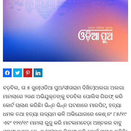
ବଡ଼ବିଲ, ତା ୫ ଜୁନ(ଓଡିଆ ପୁଅ/ସୀତାରାମ ଦିଖିତ)ଅଲଗା ଅଲଗା
ମାମଲାରେ ୨ଜଣ ଅଭିଯୁକ୍ତଙ୍କୁ ବଡବିଲ ପୋଲିସ ଗିରଫ୍ କରି
କୋର୍ଟ ଚାଲାଣ କରିଛି। ଭିନ୍ନ ଭିନ୍ନ ଘଟଣାରେ ମାରପିଟ୍, ହତ୍ୟା
ଧମକ ତଥା ହତ୍ୟା ଉଦ୍ୟମ ଭଳି ଅଭିଯୋଗରେ କେଶ୍ ନଂ ୮୫/୧୯
ଏବଂ ୧୨୧/୧୯ ମାମଲା ରୁଜୁ କରି ମାଟକାମବେଡ଼ା ଅଞ୍ଚଳର ବାବୁ