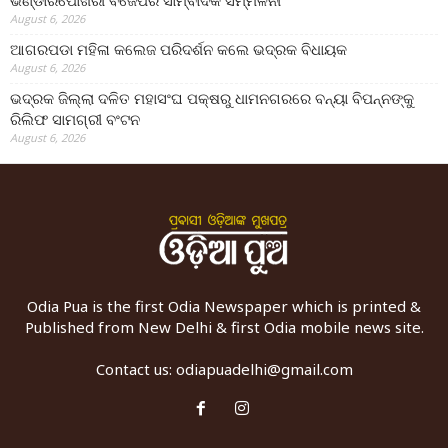
ଭଣ୍ଡାରିପୋଖରୀ ବିଜେପିର ସାମ୍ବାଦିକ ସମ୍ମିଳନୀ
August 6, 2026
ଆଗରପଡା ମହିଳା କଲେଜ ପରିଦର୍ଶନ କଲେ ଭଦ୍ରକ ବିଧାୟକ
August 6, 2026
ଭଦ୍ରକ ଜିଲ୍ଲା ଦଳିତ ମହାସଂଘ ପକ୍ଷରୁ ଧାମନଗରରେ ବନ୍ୟା ବିପନ୍ନଙ୍କୁ
ରିଲିଫ ସାମଗ୍ରୀ ବଂଟନ
August 6, 2026
Odia Pua is the first Odia Newspaper which is printed &
Published from New Delhi & first Odia mobile news site.
Contact us:
odiapuadelhi@gmail.com