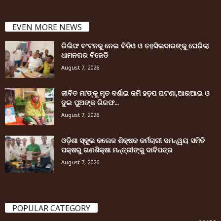
EVEN MORE NEWS
ରିଲିଫ ବଂଟନକୁ ନେଇ ବିଡିଓ ଓ ତହସିଲଦାରଙ୍କୁ ଘେରିଲା
ଧାମନଗର ବିଜେଡି
August 7, 2026
ଜୀବିତ ମା’ଙ୍କୁ ମୃତ ଦର୍ଶାଇ ଜମି ହଡ଼ପ ଘଟଣା,ଆରଆଇ ଓ
ଦୁଇ ପୁଅଙ୍କ ଗିରଫ...
August 7, 2026
ଓଡ଼ିଶା ସ୍କୁଲ କଲେଜ ଶିକ୍ଷକ କର୍ମଚାରୀ ସମନ୍ୱୟ ସମିତି
ପକ୍ଷରୁ ଗଣଶିକ୍ଷା ମନ୍ତ୍ରୀଙ୍କୁ ଦାବିପତ୍ର
August 7, 2026
POPULAR CATEGORY