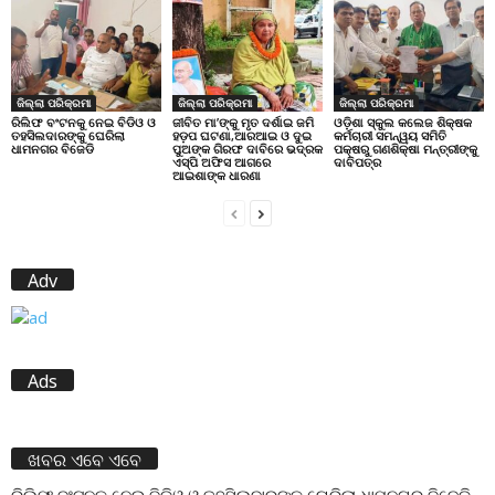
ଜିଲ୍ଲା ପରିକ୍ରମା
ଜିଲ୍ଲା ପରିକ୍ରମା
ଜିଲ୍ଲା ପରିକ୍ରମା
ରିଲିଫ ବଂଟନକୁ ନେଇ ବିଡିଓ ଓ
ଜୀବିତ ମା’ଙ୍କୁ ମୃତ ଦର୍ଶାଇ ଜମି
ଓଡ଼ିଶା ସ୍କୁଲ କଲେଜ ଶିକ୍ଷକ
ତହସିଲଦାରଙ୍କୁ ଘେରିଲା
ହଡ଼ପ ଘଟଣା,ଆରଆଇ ଓ ଦୁଇ
କର୍ମଚାରୀ ସମନ୍ୱୟ ସମିତି
ଧାମନଗର ବିଜେଡି
ପୁଅଙ୍କ ଗିରଫ ଦାବିରେ ଭଦ୍ରକ
ପକ୍ଷରୁ ଗଣଶିକ୍ଷା ମନ୍ତ୍ରୀଙ୍କୁ
ଏସ୍‌ପି ଅଫିସ ଆଗରେ
ଦାବିପତ୍ର
ଆଇଶାଙ୍କ ଧାରଣା
Adv
Ads
ଖବର ଏବେ ଏବେ