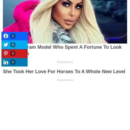
0
0
0
0