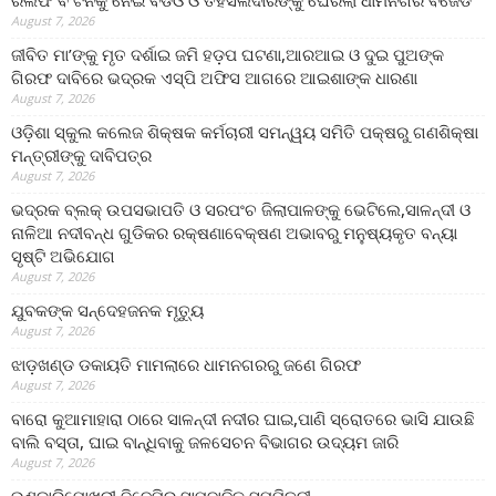
ରିଲିଫ ବଂଟନକୁ ନେଇ ବିଡିଓ ଓ ତହସିଲଦାରଙ୍କୁ ଘେରିଲା ଧାମନଗର ବିଜେଡି
August 7, 2026
ଜୀବିତ ମା’ଙ୍କୁ ମୃତ ଦର୍ଶାଇ ଜମି ହଡ଼ପ ଘଟଣା,ଆରଆଇ ଓ ଦୁଇ ପୁଅଙ୍କ
ଗିରଫ ଦାବିରେ ଭଦ୍ରକ ଏସ୍‌ପି ଅଫିସ ଆଗରେ ଆଇଶାଙ୍କ ଧାରଣା
August 7, 2026
ଓଡ଼ିଶା ସ୍କୁଲ କଲେଜ ଶିକ୍ଷକ କର୍ମଚାରୀ ସମନ୍ୱୟ ସମିତି ପକ୍ଷରୁ ଗଣଶିକ୍ଷା
ମନ୍ତ୍ରୀଙ୍କୁ ଦାବିପତ୍ର
August 7, 2026
ଭଦ୍ରକ ବ୍ଲକ୍ ଉପସଭାପତି ଓ ସରପଂଚ ଜିଲାପାଳଙ୍କୁ ଭେଟିଲେ,ସାଳନ୍ଦୀ ଓ
ନାଳିଆ ନଦୀବନ୍ଧ ଗୁଡିକର ରକ୍ଷଣାବେକ୍ଷଣ ଅଭାବରୁ ମନୁଷ୍ୟକୃତ ବନ୍ୟା
ସୃଷ୍ଟି ଅଭିଯୋଗ
August 7, 2026
ଯୁବକଙ୍କ ସନ୍ଦେହଜନକ ମୃତ୍ୟୁ
August 7, 2026
ଝାଡ଼ଖଣ୍ଡ ଡକାୟତି ମାମଲାରେ ଧାମନଗରରୁ ଜଣେ ଗିରଫ
August 7, 2026
ବାରୋ କୁଆମାହାରା ଠାରେ ସାଳନ୍ଦୀ ନଦୀର ଘାଇ,ପାଣି ସ୍ରୋତରେ ଭାସି ଯାଉଛି
ବାଲି ବସ୍ତା, ଘାଇ ବାନ୍ଧିବାକୁ ଜଳସେଚନ ବିଭାଗର ଉଦ୍ୟମ ଜାରି
August 7, 2026