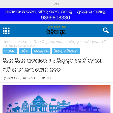
Ads
Home
ଅପରାଧ
ଭିନ୍ନ ଭିନ୍ନ ଘଟଣାରେ ୨ ଅଭିଯୁକ୍ତ କୋର୍ଟ ଚାଲାଣ, ୩ଟି
ମୋବାଇଲ ଫୋନ ଜବତ
ଅପରାଧ
ଓଡ଼ିଶା
କେନ୍ଦୁଝର
ଜିଲ୍ଲା ପରିକ୍ରମା
ଭିନ୍ନ ଭିନ୍ନ ଘଟଣାରେ ୨ ଅଭିଯୁକ୍ତ କୋର୍ଟ ଚାଲାଣ,
୩ଟି ମୋବାଇଲ ଫୋନ ଜବତ
By
Bureau
-
June 5, 2019
343