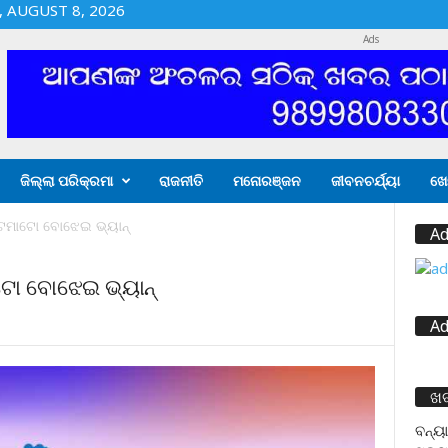
 AUGUST 8, 2026
Ads
ଜିଲ୍ଲା ପରିକ୍ରମା
ରାଜନୀତି
ମନୋରଞ୍ଜନ
ଜୀବନଚର୍ଯ୍ୟା
ଖେ
 ଟମାଟୋ ବୋଝେଇ ଭ୍ୟାନ୍
Ad
ଟୋ ବୋଝେଇ ଭ୍ୟାନ୍
Ad
ଖ
ବନ୍ୟା