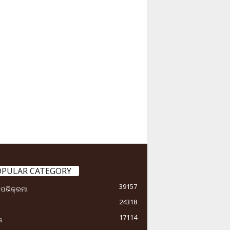
OPULAR CATEGORY
39157
ା ପରିକ୍ରମା
24318
17114
କ