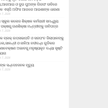
,ଆରଆଇ ଓ ଦୁଇ ପୁଅଙ୍କ ଗିରଫ ଦାବିରେ
କ ଏସ୍‌ପି ଅଫିସ ଆଗରେ ଆଇଶାଙ୍କ ଧାରଣା
 7, 2026
ା ସ୍କୁଲ କଲେଜ ଶିକ୍ଷକ କର୍ମଚାରୀ ସମନ୍ୱୟ
 ପକ୍ଷରୁ ଗଣଶିକ୍ଷା ମନ୍ତ୍ରୀଙ୍କୁ ଦାବିପତ୍ର
 7, 2026
କ ବ୍ଲକ୍ ଉପସଭାପତି ଓ ସରପଂଚ ଜିଲାପାଳଙ୍କୁ
ଲେ,ସାଳନ୍ଦୀ ଓ ନାଳିଆ ନଦୀବନ୍ଧ ଗୁଡିକର
ଣାବେକ୍ଷଣ ଅଭାବରୁ ମନୁଷ୍ୟକୃତ ବନ୍ୟା ସୃଷ୍ଟି
ଯୋଗ
 7, 2026
ଙ୍କ ସନ୍ଦେହଜନକ ମୃତ୍ୟୁ
 7, 2026