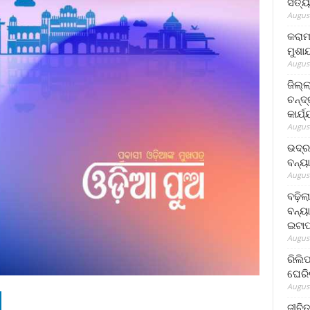
ସତ୍ୟ
August
କରାମ
ମୁଶା
August
ଜିଲ୍
ଚନ୍ଦ
କାର୍ଯ
August
ଭଦ୍ର
ବନ୍ୟ
August
ବଢ଼ିଲ
ବନ୍ୟା
ଇଟାପ
August
ରିଲି
ଘେରି
August
ଜୀବିତ