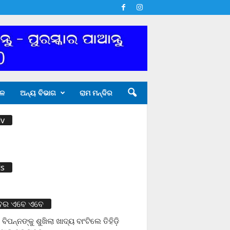
ଳ
ଅନ୍ୟ ବିଭାଗ
ରାମ ମନ୍ଦିର
v
s
ବର ଏବେ ଏବେ
 ବିପନ୍ନଙ୍କୁ ଶୁଖିଲା ଖାଦ୍ୟ ବାଂଟିଲେ ତିହିଡି଼