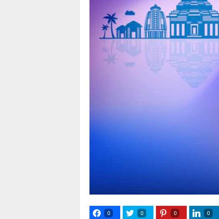
0
0
0
0