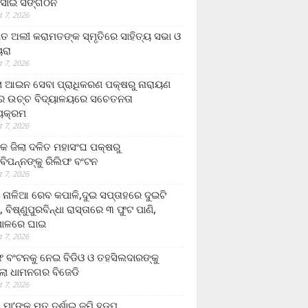
ସାଇ ସଙ୍ଗଠନ
 7, 2026
ତ ଅଲୀ କରାମତଙ୍କ ସ୍ମୃତିରେ ସାହିତ୍ୟ ସଭା ଓ
ୟରା
 7, 2026
ଲା ଆଇନ ସେବା ପ୍ରାଧିକରଣ ପକ୍ଷରୁ ନାରାୟଣ
୍ର ଉଚ୍ଚ ବିଦ୍ୟାଳୟରେ ସଚେତନତା
୍ୟକ୍ରମ
 7, 2026
କ ଜିଲା ଦଳିତ ମହାସଂଘ ପକ୍ଷରୁ
ାବିପନ୍ନଙ୍କୁ ରିଲିଫ ବଂଟନ
 7, 2026
ା ନାଳିଆ ରେବ କପାଳି,ଦୁଇ ସପ୍ତାହରେ ଦୁଇଟି
, ବିଷ୍ଣୁପୁରବିନ୍ଧା ରାସ୍ତାରେ ୩ ଫୁଟ ପାଣି,
ାଳରେ ଘାଇ
 7, 2026
ଫ ବଂଟନକୁ ନେଇ ବିଡିଓ ଓ ତହସିଲଦାରଙ୍କୁ
ଲା ଧାମନଗର ବିଜେଡି
 7, 2026
 ମା’ଙ୍କୁ ମୃତ ଦର୍ଶାଇ ଜମି ହଡ଼ପ