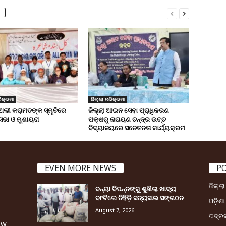
ିକ୍ରମା
ଜିଲ୍ଲା ପରିକ୍ରମା
ଅଲୀ କରାମତଙ୍କ ସ୍ମୃତିରେ
ଜିଲ୍ଲା ଆଇନ ସେବା ପ୍ରାଧିକରଣ
 ସଭା ଓ ମୁଶାୟରା
ପକ୍ଷରୁ ନାରାୟଣ ଚନ୍ଦ୍ର ଉଚ୍ଚ
ବିଦ୍ୟାଳୟରେ ସଚେତନତା କାର୍ଯ୍ୟକ୍ରମ
EVEN MORE NEWS
P
ଜିଲ୍ଲ
ବନ୍ୟା ବିପନ୍ନଙ୍କୁ ଶୁଖିଲା ଖାଦ୍ୟ
ବାଂଟିଲେ ତିହିଡି଼ ସତ୍ୟସାଇ ସଙ୍ଗଠନ
ଓଡ଼ିଶା
August 7, 2026
ଭଦ୍ର
ew