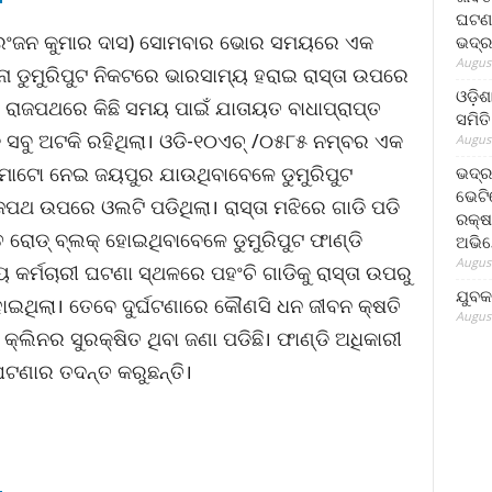
ଘଟଣା
ୁଅ/ରଂଜନ କୁମାର ଦାସ) ସୋମବାର ଭୋର ସମୟରେ ଏକ
ଭଦ୍ର
August
ା ଡୁମୁରିପୁଟ ନିକଟରେ ଭାରସାମ୍ୟ ହରାଇ ରାସ୍ତା ଉପରେ
ଓଡ଼ିଶ
 ରାଜପଥରେ କିଛି ସମୟ ପାଇଁ ଯାତାୟତ ବାଧାପ୍ରାପ୍ତ
ସମିତି
 ସବୁ ଅଟକି ରହିଥିଲା। ଓଡି-୧୦ଏଚ୍ /୦୫୮୫ ନମ୍ବର ଏକ
August
 ଟମାଟୋ ନେଇ ଜୟପୁର ଯାଉଥିବାବେଳେ ଡୁମୁରିପୁଟ
ଭଦ୍ର
ଭେଟି
ପଥ ଉପରେ ଓଲଟି ପଡିଥିଲା। ରାସ୍ତା ମଝିରେ ଗାଡି ପଡି
ରକ୍ଷ
େ ରୋଡ୍ ବ୍ଲକ୍ ହୋଇଥିବାବେଳେ ଡୁମୁରିପୁଟ ଫାଣ୍ଡି
ଅଭି
August
୍ୟ କର୍ମଚାରୀ ଘଟଣା ସ୍ଥଳରେ ପହଂଚି ଗାଡିକୁ ରାସ୍ତା ଉପରୁ
ଯୁବକ
ଇଥିଲା। ତେବେ ଦୁର୍ଘଟଣାରେ କୌଣସି ଧନ ଜୀବନ କ୍ଷତି
August
ିନର ସୁରକ୍ଷିତ ଥିବା ଜଣା ପଡିଛି। ଫାଣ୍ଡି ଅଧିକାରୀ
 ଘଟଣାର ତଦନ୍ତ କରୁଛନ୍ତି।