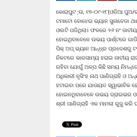
କୋରାପୁଟ ;ତା, ୧୭-୦୯-୧୮(ଓଡିଆ ପ
ଟମାଟୋ ବୋଝେଇ ଭ୍ୟାନ ସୁନାବେଡା ଥାନ
ଓଲଟି ପଡିଥିଲା। ଫଳରେ ୨୬ ନଂ ଜାତୀୟ
ହୋଇଥିବାବେଳେ ଉଭୟ ପାର୍ଶ୍ଟରେ ଗାଡି
ପିକ୍ ଅପ୍ ଭ୍ୟାନ ଆନ୍ଧ୍ର ପ୍ରଦେଶରୁ
ନିକଟରେ ଭାରସାମ୍ୟ ହରାଇ ଜାତୀୟ ରାଜ
ରହିବା ଯୋଗୁଁ ଅଳ୍ପ କିଛି ସମୟ ନିମନ୍ତ
ଅଧିକାରୀ ନୃସିଂହ ନାଥ ପାଣିଗ୍ରାହି ଓ ଅନ
ହଟାଇବା ପରେ ଯାତାୟତ ସ୍ୱାଭାବିକ ହୋ
ହୋଇନଥିବାବେଳେ ଉଭୟ ଡ୍ରାଇଭର ଓ କ୍ଲ
ଶ୍ରୀ ପାଣିଗ୍ରାହି ଏକ ମାମଲା ରୁଜୁ କରି