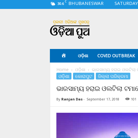
C
BHUBANESWAR
SATURDAY,
30.6
O
d
i
a
p
u
a
ଓଡ଼ିଶା
COVID OUTBREAK
.
c
Home
ଓଡ଼ିଶା
ଭାରସାମ୍ୟ ହରାଇ ଓଲଟିଲା
o
ଓଡ଼ିଶା
କୋରାପୁଟ
ଜିଲ୍ଲା ପରିକ୍ରମା
m
ଭାରସାମ୍ୟ ହରାଇ ଓଲଟିଲା ଟମା
By
Ranjan Das
-
September 17, 2018
101