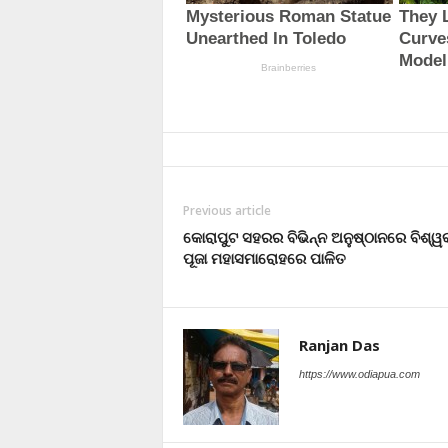
Previous article
କୋରାପୁଟ ସହରର ବିଭିନ୍ନ ଅନୁଷ୍ଠାନରେ ବିଶ୍ୱକର
ପୂଜା ମହାସମାରୋହରେ ପାଳିତ
Ranjan Das
https://www.odiapua.com