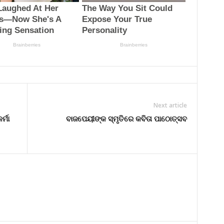
Next article
୍ମା
ବାଜପେୟୀଙ୍କ ସ୍ମୃତିରେ କବିତା ପାଠୋତ୍ସବ