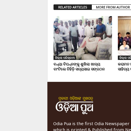
RELATED ARTICLES
MORE FROM AUTHOR
ଜିଲ୍ଲା ପରିକ୍ରମା
ଜିଲ୍ଲା ପର
ବନ୍ୟା ବିପନ୍ନଙ୍କୁ ଶୁଖିଲା ଖାଦ୍ୟ
କରାମତ 
ବାଂଟିଲେ ତିହିଡି଼ ସତ୍ୟସାଇ ସଙ୍ଗଠନ
ସାହିତ୍ୟ
Odia Pua is the first Odia Newspaper
which is printed & Published from N