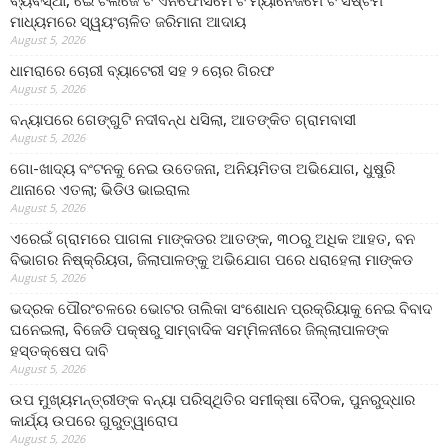
ବ୍ୟବସ୍ଥା, ଇେଂଟଲିଜେଂଟ ଏନଫୋର୍ସମେଂଟ ମ୍ୟାନେଜମେଂଟ ସିଷ୍ଟମ
ମାଧ୍ୟମରେ ସ୍ୱୟଂଚାଳିତ ଜରିମାନା ଆଦାୟ
August 5, 2026
ଧାମରାରେ ଚୋରୀ ବ୍ୟାଟେରୀ ସହ ୨ ଚୋର ଗିରଫ
August 5, 2026
ବନ୍ୟାପରେ ଗେଙ୍ଗୁଟି ନଦୀବନ୍ଧ ଧସିଲା, ଆତଙ୍କିତ ଗ୍ରାମବାସୀ
August 5, 2026
ଗୋ-ଖାଦ୍ୟ ବଂଟନକୁ ନେଇ ଉତେଜନା, ଅନିୟମିତତା ଅଭିଯୋଗ, ଧୁଷୁରି
ଥାନାରେ ଏତଲା; ଭିଡିଓ ଭାଇରାଲ
August 5, 2026
ଏରେଇଁ ଗ୍ରାମରେ ପାଗଳା ମାଙ୍କଡର ଆତଙ୍କ, ୩୦ରୁ ଅଧିକ ଆହତ, ବନ
ବିଭାଗର ନିଷ୍କ୍ରିୟତା, ଜିଲାପାଳଙ୍କୁ ଅଭିଯୋଗ ପରେ ଧରାହେଲା ମାଙ୍କଡ
August 5, 2026
ଭଦ୍ରକ ପୌରଂଚଳରେ ଭୋଟର ତାଲିକା ସଂଶୋଧନ ପ୍ରକ୍ରିୟାକୁ ନେଇ ବିବାଦ
ଘନେଇଲା, ବିଜେଡି ପକ୍ଷରୁ ସାମ୍ବାଦିକ ସମ୍ମିଳନୀରେ ଜିଲ୍ଲାପାଳଙ୍କ
ହସ୍ତକ୍ଷେପ ଦାବି
August 5, 2026
ଉପ ମୁଖ୍ୟମନ୍ତ୍ରୀଙ୍କ ବନ୍ୟା ପରିସ୍ଥିତିର ସମୀକ୍ଷା ବୈଠକ, ପୁନରୁଦ୍ଧାର
କାର୍ଯ୍ୟ ଉପରେ ଗୁରୁତ୍ୱାରୋପ
August 5, 2026