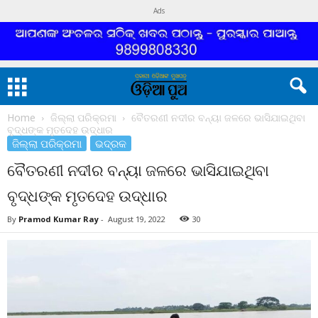
Ads
Home
ଜିଲ୍ଲା ପରିକ୍ରମା
ବୈତରଣୀ ନଦୀର ବନ୍ୟା ଜଳରେ ଭାସିଯାଇଥିବା
ବୃଦ୍ଧଙ୍କ ମୃତଦେହ ଉଦ୍ଧାର
ଜିଲ୍ଲା ପରିକ୍ରମା
ଭଦ୍ରକ
ବୈତରଣୀ ନଦୀର ବନ୍ୟା ଜଳରେ ଭାସିଯାଇଥିବା
ବୃଦ୍ଧଙ୍କ ମୃତଦେହ ଉଦ୍ଧାର
By
Pramod Kumar Ray
-
August 19, 2022
30