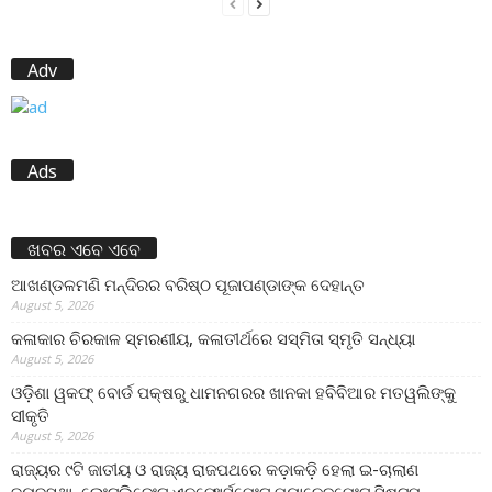
Adv
Ads
ଖବର ଏବେ ଏବେ
ଆଖଣ୍ଡଳମଣି ମନ୍ଦିରର ବରିଷ୍ଠ ପୂଜାପଣ୍ଡାଙ୍କ ଦେହାନ୍ତ
August 5, 2026
କଳାକାର ଚିରକାଳ ସ୍ମରଣୀୟ, କଳାତୀର୍ଥରେ ସସ୍ମିତା ସ୍ମୃତି ସନ୍ଧ୍ୟା
August 5, 2026
ଓଡ଼ିଶା ୱକଫ୍ ବୋର୍ଡ ପକ୍ଷରୁ ଧାମନଗରର ଖାନକା ହବିବିଆର ମତୱଲିଙ୍କୁ
ସୀକୃତି
August 5, 2026
ରାଜ୍ୟର ୯ଟି ଜାତୀୟ ଓ ରାଜ୍ୟ ରାଜପଥରେ କଡ଼ାକଡ଼ି ହେଲା ଇ-ଚାଲାଣ