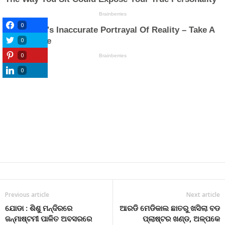
0
0
0
0
Previous article
Next article
ଯୋଡା : ଶିଶୁ ମନ୍ଦିରରେ
ଆରଡି ମେଡିକାଲ ଛାତରୁ ଖସିଲା ବଡ
ଜନ୍ମାଷ୍ଟମୀ ପାଳିତ ଅବସରରେ
ପ୍ଲାଷ୍ଟର ଖଣ୍ଡ, ଅଳ୍ପକେ