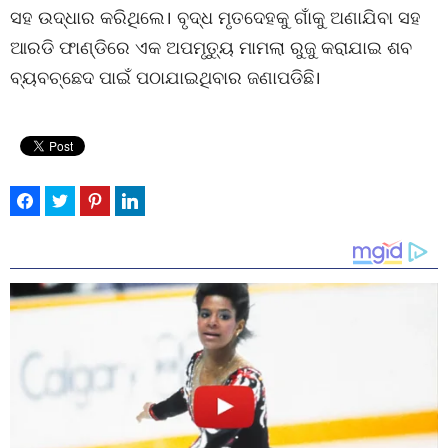
ସହ ଉଦ୍ଧାର କରିଥିଲେ। ବୃଦ୍ଧ ମୃତଦେହକୁ ଗାଁକୁ ଅଣାଯିବା ସହ
ଆରଡି ଫାଣ୍ଡିରେ ଏକ ଅପମୃତ୍ୟୁ ମାମଲା ରୁଜୁ କରାଯାଇ ଶବ
ବ୍ୟବଚ୍ଛେଦ ପାଇଁ ପଠାଯାଇଥିବାର ଜଣାପଡିଛି।