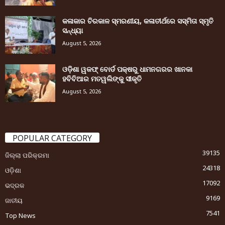
କଳାକାର ଚିରକାଳ ସ୍ମରଣୀୟ, କଳାତୀର୍ଥରେ ସସ୍ମିତା ସ୍ମୃତି
ସନ୍ଧ୍ୟା
August 5, 2026
ଓଡ଼ିଶା ୱକଫ୍ ବୋର୍ଡ ପକ୍ଷରୁ ଧାମନଗରର ଖାନକା
ହବିବିଆର ମତୱଲିଙ୍କୁ ସୀକୃତି
August 5, 2026
POPULAR CATEGORY
39135
ଜିଲ୍ଲା ପରିକ୍ରମା
24318
ଓଡ଼ିଶା
17092
ଭଦ୍ରକ
9169
ଜାତୀୟ
7541
Top News