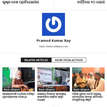
କୃଷ୍ଣ ବେଶ ପ୍ରତିଯୋଗୀତା
ବର୍ତ୍ତିଲେ ୧୦ ରୋଗୀ
Pramod Kumar Ray
https://www.odiapua.com
RELATED ARTICLES
MORE FROM AUTHOR
ଜିଲ୍ଲା ପରିକ୍ରମା
ଜିଲ୍ଲା ପରିକ୍ରମା
ଜିଲ୍ଲା ପରିକ୍ରମା
ଆଖଣ୍ଡଳମଣି ମନ୍ଦିରର ବରିଷ୍ଠ
କଳାକାର ଚିରକାଳ ସ୍ମରଣୀୟ,
ଓଡ଼ିଶା ୱକଫ୍ ବୋର୍ଡ ପକ୍ଷରୁ
ପୂଜାପଣ୍ଡାଙ୍କ ଦେହାନ୍ତ
କଳାତୀର୍ଥରେ ସସ୍ମିତା ସ୍ମୃତି
ଧାମନଗରର ଖାନକା ହବିବିଆର
ସନ୍ଧ୍ୟା
ମତୱଲିଙ୍କୁ ସୀକୃତି