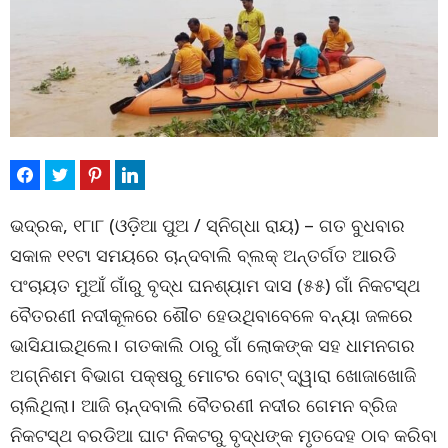
ଭଦ୍ରକ, ୧୮ା୮ (ଓଡ଼ିଆ ପୁଅ / ସ୍ନିଗ୍ଧା ରାୟ) – ଗତ ବୁଧବାର
ସକାଳ ୧୧ଟା ସମୟରେ ଚାନ୍ଦବାଲି ବ୍ଲକ୍ ଅନ୍ତର୍ଗତ ଆରଡି
ପଂଚାୟତ ମୁଆଁ ଗାଁରୁ ବୃଦ୍ଧ ଘନଶ୍ୟାମ ଦାସ (୫୫) ଗାଁ ନିକଟସ୍ଥ
ବୈତରଣୀ ନଦୀକୂଳରେ ଶୌଚ ହେଉଥିବାବେଳେ ବନ୍ୟା ଜଳରେ
ଭାସିଯାଇଥିଲେ। ଗତକାଲି ଠାରୁ ଗାଁ ଲୋକଙ୍କ ସହ ଧାମନଗର
ଅଗ୍ନିଶମ ବିଭାଗ ପକ୍ଷରୁ ମୋଟର ବୋଟ୍ ଦ୍ୱାରା ଖୋଜାଖୋଜି
ଚାଲିଥିଲା। ଆଜି ଚାନ୍ଦବାଲି ବୈତରଣୀ ନଦୀର ଗେମନ ବ୍ରିଜ
ନିକଟସ୍ଥ ବରଡିଆ ଘାଟ ନିକଟରୁ ବୃଦ୍ଧଙ୍କ ମୃତଦେହ ଠାବ କରିବା