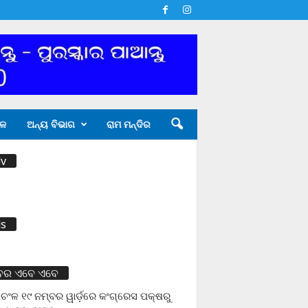
ଳ
ଅନ୍ୟ ବିଭାଗ
ରାମ ମନ୍ଦିର
v
s
ବର ଏବେ ଏବେ
ଚଂଳ ୧୯ ନମ୍ବର ୱାର୍ଡ଼ରେ କଂଗ୍ରେସ ପକ୍ଷରୁ