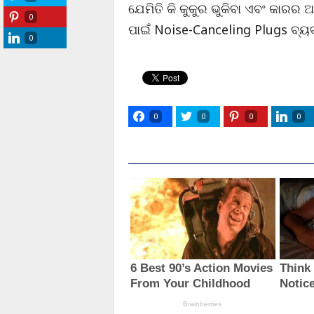
ଯେମିତି କି କୁକୁର ଭୁକିବା ଏବଂ କାରର 
0
ପାଇଁ Noise-Canceling Plugs ବ୍ୟ
0
0
0
0
0