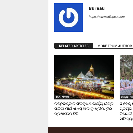
Bureau
https://www.odiapua.com
RELATED ARTICLES
MORE FROM AUTHOR
Top News
ଜିଲ୍ଲା ପର
ରତ୍ନଭଣ୍ଡାର ସଂରକ୍ଷଣ କାର୍ଯ୍ୟ ଶୀଘ୍ର
ଦ ବେଲ୍
ସାରିବା ପାଇଁ ଏ.ଏସ୍.ଆଇ.କୁ ଶ୍ରୀମନ୍ଦିର
ପ୍ରୟାସ 
ପ୍ରଶାସନର ଚିଠି
କିଶୋରୀ 
ସାନି ଟ୍ୟ