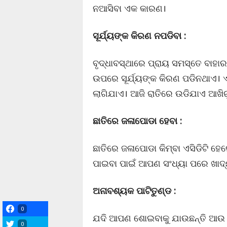
ନଆସିବା ଏକ କାରଣ।
ସୂର୍ଯ୍ୟଙ୍କ କିରଣ ନପଡିବା :
ବୃଦ୍ଧାବସ୍ଥାରେ ପ୍ରାୟ ସମସ୍ତେ ବାହାର
ଉପରେ ସୂର୍ଯ୍ୟଙ୍କ କିରଣ ପଡିନଥାଏ।
ଲାଗିଯାଏ। ଆଜି ରାତିରେ ଉଡିଯାଏ ଆଖିର
ଛାତିରେ ଜଳାପୋଡା ହେବା :
ଛାତିରେ ଜଳାପୋଡା କିମ୍ବା ଏସିଡିଟି ହେ
ପାଇବା ପାଇଁ ଆପଣ ସଂଧ୍ୟା ପରେ ଖାଦ୍
ଅନାବଶ୍ୟକ ପାଟିତୁଣ୍ଡ :
0
ଯଦି ଆପଣ ଶୋଇବାକୁ ଯାଉଛନ୍ତି ଆଉ 
0