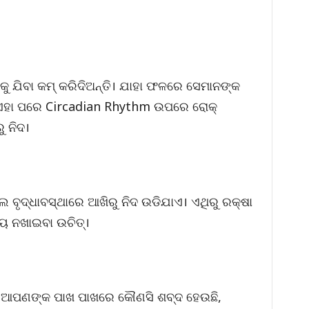
କୁ ଯିବା କମ୍ କରିଦିଅନ୍ତି। ଯାହା ଫଳରେ ସେମାନଙ୍କ
 ଏହା ପରେ Circadian Rhythm ଉପରେ ରୋକ୍
ୁ ନିଦ।
ଲେ ବୃଦ୍ଧାବସ୍ଥାରେ ଆଖିରୁ ନିଦ ଉଡିଯାଏ। ଏଥିରୁ ରକ୍ଷା
ୟ ନଖାଇବା ଉଚିତ୍।
ଆପଣଙ୍କ ପାଖ ପାଖରେ କୌଣସି ଶବ୍ଦ ହେଉଛି,