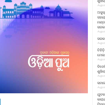
ଶୁଖି
August
ଅସୁସ
ସହାୟ
ମଣ୍ଡ
ସରକା
August
ସରକା
August
ତିହିଡ
ମେଳା
August
ବିଜେ
ଶୁଖି
August
ସମାଜସ
August
ଯୁବକ
କାରା
ଟିମର