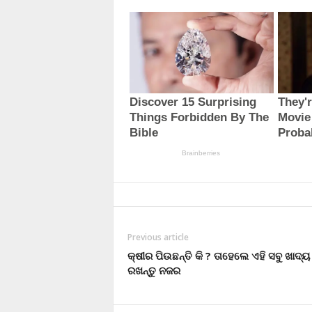
Previous article
କ୍ଷୀର ପିଉଛନ୍ତି କି ? ତାହେଲେ ଏହି ସବୁ ଖାଦ୍ୟ
ରଖନ୍ତୁ ନଜର