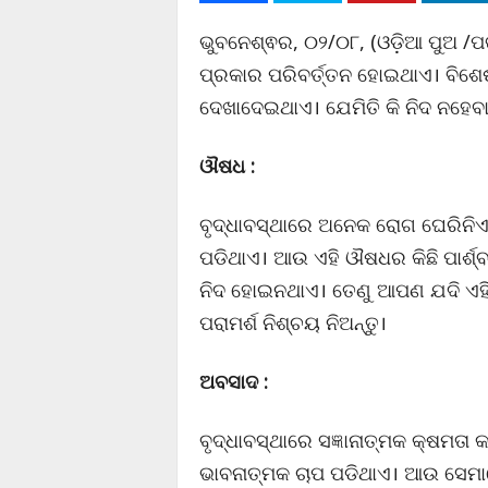
ଭୁବନେଶ୍ଵର, ୦୨/୦୮, (ଓଡ଼ିଆ ପୁଅ /ପ
ପ୍ରକାର ପରିବର୍ତ୍ତନ ହୋଇଥାଏ। ବିଶ
ଦେଖାଦେଇଥାଏ। ଯେମିତି କି ନିଦ ନହେବା
ଔଷଧ :
ବୃଦ୍ଧାବସ୍ଥାରେ ଅନେକ ରୋଗ ଘେରିନିଏ
ପଡିଥାଏ। ଆଉ ଏହି ଔଷଧର କିଛି ପାର୍ଶ
ନିଦ ହୋଇନଥାଏ। ତେଣୁ ଆପଣ ଯଦି ଏହି
ପରାମର୍ଶ ନିଶ୍ଚୟ ନିଅନ୍ତୁ।
ଅବସାଦ :
ବୃଦ୍ଧାବସ୍ଥାରେ ସଜ୍ଞାନାତ୍ମକ କ୍ଷ
ଭାବନାତ୍ମକ ଚାପ ପଡିଥାଏ। ଆଉ ସେମ