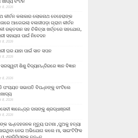
ଲା ଖାଦ୍ୟ ବଂଟନ
 8, 2026
୍ଥ କୀର୍ତନ କଳାକାର ଲୋକନାଥ ବେହେରାଙ୍କ
ତାରେ ଆଗେଇଲା ବଳାଜୀପଡ଼ା ଗ୍ରାମ କୀର୍ତନ
ଳୀ ରକ୍ତଦାନ ସହ ଚିକିତ୍ସା ଖର୍ଚ୍ଚରେ ସହଯୋଗ,
ରୀ ସହାୟତା ପାଇଁ ନିବେଦନ
 8, 2026
ରୀ ଘର ଯାହା ପାଇଁ ସାତ ସପନ
 8, 2026
ି଼ ସରସ୍ୱତୀ ଶିଶୁ ବିଦ୍ୟାମନ୍ଦିରରେ ଜ୍ଞାନ ବିଜ୍ଞାନ
 8, 2026
ଡି ପଂଚାୟତ ସଭାପତି ବିପନ୍ନଙ୍କୁ ବାଂଟିଲେ
ଲାଖାଦ୍ୟ
 8, 2026
େବୀ ଜ୍ଞାନେନ୍ଦ୍ର ଦାସଙ୍କୁ ଶ୍ରଦ୍ଧାଞ୍ଜଳୀ
 8, 2026
ଙ୍କ ସନ୍ଦେହଜନକ ମୃତ୍ୟୁ ଘଟଣା ,ପୁଅକୁ ହତ୍ୟା
ଯାଇଥିବା ନେଇ ଅଭିଯୋଗ କଲେ ମା, ସାଇଂଟିଫିକ
 ଓ ଏସଡ଼ିପିଓଙ୍କ ତଦନ୍ତ