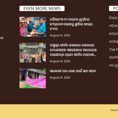
EVEN MORE NEWS
P
ଜିଲ୍ଲ
ପୌରାଚଂଳ ୧୯ ନମ୍ବର ୱାର୍ଡ଼ରେ
କଂଗ୍ରେସ ପକ୍ଷରୁ ଶୁଖିଲା ଖାଦ୍ୟ
ଓଡ଼ିଶା
ବଂଟନ
ଭଦ୍ର
August 8, 2026
ew
ଜାତୀ
ଅସୁସ୍ଥ କୀର୍ତନ କଳାକାର ଲୋକନାଥ
Top 
ବେହେରାଙ୍କ ସହାୟତାରେ ଆଗେଇଲା
ବଳାଜୀପଡ଼ା ଗ୍ରାମ କୀର୍ତନ ମଣ୍ଡଳୀ...
ରାଜନୀତ
August 8, 2026
କେନ୍ଦ
ସରକାରୀ ଘର ଯାହା ପାଇଁ ସାତ ସପନ
August 8, 2026
Home