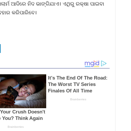
ଆଲାର୍ମ ଆଦିରେ ନିଦ ଭାଙ୍ଗିଯାଏ। ଏଥିରୁ ରକ୍ଷା ପାଇବା
ବହାର କରିପାରିବେ।