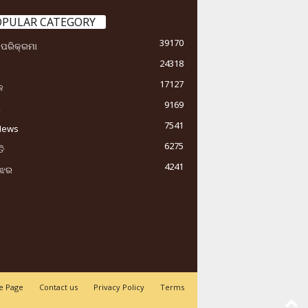
OPULAR CATEGORY
39170
ା ପରିକ୍ରମା
24318
17127
କ
9169
ୟ
7541
News
6275
ି
4241
ୁଝର
 Page
Contact us
Privacy Policy
Terms