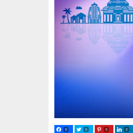
0
0
0
0