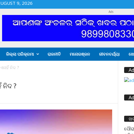
UGUST 9, 2026
Ads
ଜିଲ୍ଲା ପରିକ୍ରମା
ରାଜନୀତି
ମନୋରଞ୍ଜନ
ଜୀବନଚର୍ଯ୍ୟା
ଖେ
ନାହିଁ ନିଦ ?
Ad
 ନିଦ ?
Ad
ଖ
ପୌରା