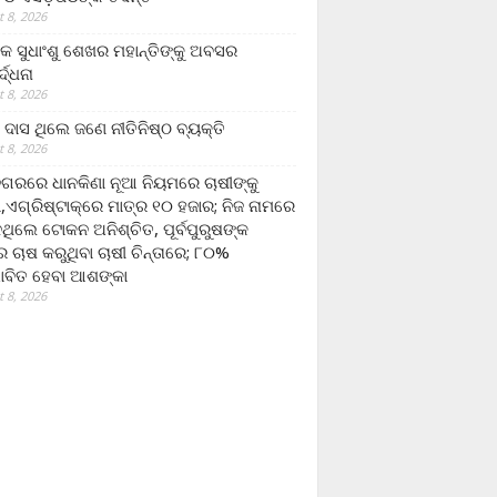
 8, 2026
ଷକ ସୁଧାଂଶୁ ଶେଖର ମହାନ୍ତିଙ୍କୁ ଅବସର
୍ଦ୍ଧନା
 8, 2026
ଦାସ ଥିଲେ ଜଣେ ନୀତିନିଷ୍ଠ ବ୍ୟକ୍ତି
 8, 2026
ଗରରେ ଧାନକିଣା ନୂଆ ନିୟମରେ ଚାଷୀଙ୍କୁ
ା,ଏଗ୍ରିଷ୍ଟାକ୍‌ରେ ମାତ୍ର ୧୦ ହଜାର; ନିଜ ନାମରେ
ନଥିଲେ ଟୋକନ ଅନିଶ୍ଚିତ, ପୂର୍ବପୁରୁଷଙ୍କ
 ଚାଷ କରୁଥିବା ଚାଷୀ ଚିନ୍ତାରେ; ୮୦%
ାବିତ ହେବା ଆଶଙ୍କା
 8, 2026