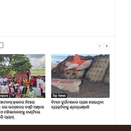
ିକ୍ରମା
Top News
 ଓମେନସ୍ କ୍ଲବର ନିଆରା
ବିମାନ ଦୁର୍ଘଟଣାରେ ପ୍ରାଣ ହରାଇଥିବା
: ରଜ ଉତ୍ସବରେ ବସ୍ତି ଅଞ୍ଚଳ
ବ୍ୟକ୍ତିଙ୍କୁ ଶ୍ରଦ୍ଧାଞ୍ଜଳି
ଓ ମହିଳାମାନଙ୍କୁ ବାଣ୍ଟିଲେ
ାରି ପ୍ୟାଡ୍