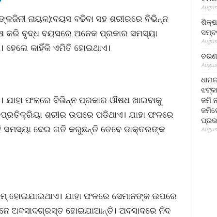
August
ଙ୍କଜିନୀ ନାୟକ):ବୟସ ବଢିବା ସହ ଶରୀରରେ ବିଭିନ୍ନ
ଶିକ୍
ସମ୍ବର
େଷ କରି ବୃଦ୍ଧ ବୟସରେ ଅନେକ ପ୍ରକାର ସମସ୍ୟା
August
। ହେଲେ କାହିଁକି ଏମିତି ହୋଇଥାଏ।
ଚରଣ 
August
ଧାମନ
ଝଟ୍‌କ
। ଯାହା ଫଳରେ ବିଭିନ୍ନ ପ୍ରକାର ଔଷଧ ଖାଇବାକୁ
ଜମି 
ଜମିରେ
୍ବପ୍ରତିକ୍ରିୟା ଶରୀର ଉପରେ ପଡିଥାଏ। ଯାହା ଫଳରେ
ପ୍ରଭ
 ସମସ୍ୟା ଦେଇ ଗତି କରୁଛନ୍ତି ତେବେ ଡାକ୍ତରଙ୍କ
August
ମତା କମ୍ ହୋଇଯାଇଥାଏ। ଯାହା ଫଳରେ ସେମାନଙ୍କ ଉପରେ
ାନେ ଅବସାଦଗ୍ରସ୍ତ ହୋଇଯାଆନ୍ତି। ଅବସାଦରେ ନିଦ