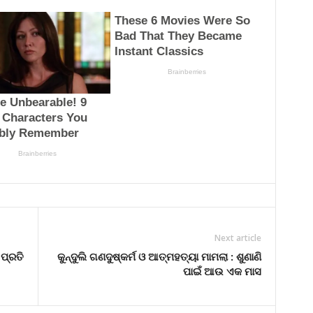
Next article
 ପ୍ରତି
କୁନ୍ଦୁଲି ଗଣଦୁଷ୍କର୍ମ ଓ ଆତ୍ମହତ୍ୟା ମାମଲା : ଶୁଣାଣି
ପାଇଁ ଆଉ ଏକ ମାସ