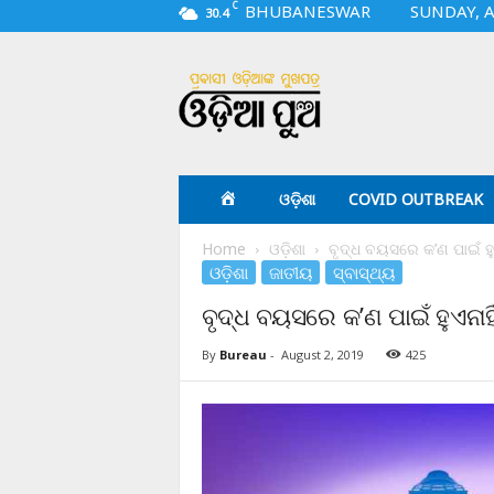
C
BHUBANESWAR
SUNDAY, A
30.4
O
d
i
a
p
u
a
ଓଡ଼ିଶା
COVID OUTBREAK
.
c
Home
ଓଡ଼ିଶା
ବୃଦ୍ଧ ବୟସରେ କ’ଣ ପାଇଁ ହୁଏ
o
ଓଡ଼ିଶା
ଜାତୀୟ
ସ୍ବାସ୍ଥ୍ୟ
m
ବୃଦ୍ଧ ବୟସରେ କ’ଣ ପାଇଁ ହୁଏନାହିଁ
By
Bureau
-
August 2, 2019
425