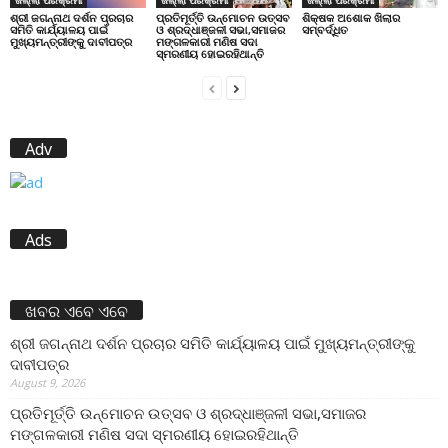
ପ୍ରତିମୂର୍ତ୍ତି ଉନ୍ମୋଚନ ଉତ୍ସବ
ଶିକ୍ଷକ ଅଶୋକ ଖିଲାର
ଶ୍ରୀ ଜଗନ୍ନାଥ ଦର୍ଶନ ପ୍ରଚାର
ଓ ଶ୍ରଦ୍ଧାଞ୍ଜଳୀ ସଭା,ସମାଜର
ସମ୍ବର୍ଦ୍ଧିତ
ସମିତି କାର୍ଯ୍ୟାଳୟ ପାଇଁ
ମଙ୍ଗଳକାରୀ ମଣିଷ ସଦା
ମୁଖ୍ୟମନ୍ତ୍ରୀଙ୍କୁ ଦାବୀପତ୍ର
ସ୍ମରଣୀୟ ହୋଇରହିଥାନ୍ତି
Adv
Ads
ଖବର ଏବେ ଏବେ
ଶ୍ରୀ ଜଗନ୍ନାଥ ଦର୍ଶନ ପ୍ରଚାର ସମିତି କାର୍ଯ୍ୟାଳୟ ପାଇଁ ମୁଖ୍ୟମନ୍ତ୍ରୀଙ୍କୁ
ଦାବୀପତ୍ର
August 9, 2026
ପ୍ରତିମୂର୍ତ୍ତି ଉନ୍ମୋଚନ ଉତ୍ସବ ଓ ଶ୍ରଦ୍ଧାଞ୍ଜଳୀ ସଭା,ସମାଜର
ମଙ୍ଗଳକାରୀ ମଣିଷ ସଦା ସ୍ମରଣୀୟ ହୋଇରହିଥାନ୍ତି