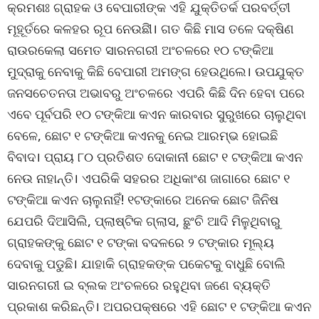
କ୍ରମଶଃ ଗ୍ରାହକ ଓ ବେପାରୀଙ୍କ ଏହି ଯୁକ୍ତିତର୍କ ପରବର୍ତ୍ତୀ
ମୂହୂର୍ତରେ କଳହର ରୂପ ନେଉଛୀି। ଗତ କିଛି ମାସ ତଳେ ଦକ୍ଷିଣ
ରାଉରକେଲା ସମେତ ସାରନଗରୀ ଅଂଚଳରେ ୧୦ ଟଙ୍କିଆ
ମୁଦ୍ରାକୁ ନେବାକୁ କିଛି ବେପାରୀ ଅମଙ୍ଗ ହେଉଥିଲେ। ଉପଯୁକ୍ତ
ଜନସଚେତନତା ଅଭାବରୁ ଅଂଚଳରେ ଏପରି କିଛି ଦିନ ହେବା ପରେ
ଏବେ ପୂର୍ବପରି ୧୦ ଟଙ୍କିଆ କଏନ କାରବାର ସୁରୁଖରେ ଚାଲୁଥିବା
ବେଳେ, ଛୋଟ ୧ ଟଙ୍କିଆ କଏନକୁ ନେଇ ଆରମ୍ଭ ହୋଇଛି
ବିବାଦ। ପ୍ରାୟ ୮୦ ପ୍ରତିଶତ ଦୋକାନୀ ଛୋଟ ୧ ଟଙ୍କିଆ କଏନ
ନେଉ ନାହାନ୍ତି। ଏପରିକି ସହରର ଅଧିକାଂଶ ଜାଗାରେ ଛୋଟ ୧
ଟଙ୍କିଆ କଏନ ଚାଲୁନାହିଁ! ୧ଟଙ୍କାରେ ଅନେକ ଛୋଟ ଜିନିଷ
ଯେପରି ଦିଆସିଲି, ପ୍ଲାଷ୍ଟିକ ଗ୍ଲାସ, ଛୁଂଚି ଆଦି ମିଳୁଥିବାରୁ
ଗ୍ରାହକଙ୍କୁ ଛୋଟ ୧ ଟଙ୍କା ବଦଳରେ ୨ ଟଙ୍କାର ମୂଲ୍ୟ
ଦେବାକୁ ପଡୁଛି। ଯାହାକି ଗ୍ରାହକଙ୍କ ପକେଟକୁ ବାଧୁଛି ବୋଲି
ସାରନଗରୀ ଇ ବ୍ଲକ ଅଂଚଳରେ ରହୁଥିବା ଜଣେ ବ୍ୟକ୍ତି
ପ୍ରକାଶ କରିଛନ୍ତି। ଅପରପକ୍ଷରେ ଏହି ଛୋଟ ୧ ଟଙ୍କିଆ କଏନ