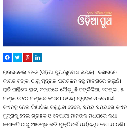
ରାଉରକେଲା ୨୧-୫ (ଓଡ଼ିଆ ପୁଅ/ସୁବୋଧ ନାୟକ) : ବଜାରରେ
କାଗଜ ଟଙ୍କା ଠାରୁ ମୁଦ୍ରାର ପ୍ରଚଳନ ବହୁ ମାତ୍ରାରେ ଚାଲୁଛି।
ରାତି ପାହିଲେ ହାଟ, ବଜାରରେ ଦୌଡ଼ୁଛି ଟଙ୍କିକିଆ, ୨ଟଙ୍କା, ୫
ଟଙ୍କା ଓ ୧୦ ଟଙ୍କାର କଏନ। ଉଭୟ ଗ୍ରାହକ ଓ ବେପାରୀ
କଏନକୁ ନେଇ କିଣାବିକା କରୁଥିବା ବେଳେ, ସମୟ ସମୟରେ କଏନ
ମୁଦ୍ରାକୁ ନେଇ ଗ୍ରାହକ ଓ ବେପାରୀ ମାନଙ୍କ ମଧ୍ୟରେ କଥା
କଯାକଟି ଠାରୁ ଆରମ୍ଭ କରି ଯୁକ୍ତିତର୍କ ପର୍ଯ୍ୟନ୍ତ କଥା ଯାଉଛି।