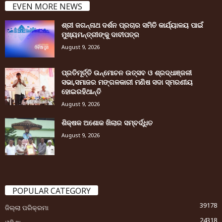
EVEN MORE NEWS
ଶ୍ରୀ ଜଗନ୍ନାଥ ଦର୍ଶନ ପ୍ରଚାର ସମିତି କାର୍ଯ୍ୟାଳୟ ପାଇଁ
ମୁଖ୍ୟମନ୍ତ୍ରୀଙ୍କୁ ଦାବୀପତ୍ର
August 9, 2026
ପ୍ରତିମୂର୍ତ୍ତି ଉନ୍ମୋଚନ ଉତ୍ସବ ଓ ଶ୍ରଦ୍ଧାଞ୍ଜଳୀ
ସଭା,ସମାଜର ମଙ୍ଗଳକାରୀ ମଣିଷ ସଦା ସ୍ମରଣୀୟ
ହୋଇରହିଥାନ୍ତି
August 9, 2026
ଶିକ୍ଷକ ଅଶୋକ ଖିଲାର ସମ୍ବର୍ଦ୍ଧିତ
August 9, 2026
POPULAR CATEGORY
39178
ଜିଲ୍ଲା ପରିକ୍ରମା
24318