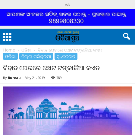
Ads
Home
ଓଡ଼ିଶା
ବିବାଦ ଘେରରେ ଛୋଟ ଟଙ୍କାକିଆ କଏନ
ଓଡ଼ିଶା
ଜିଲ୍ଲା ପରିକ୍ରମା
ସୁନ୍ଦରଗଡ଼
ବିବାଦ ଘେରରେ ଛୋଟ ଟଙ୍କାକିଆ କଏନ
By
Bureau
-
May 21, 2019
789