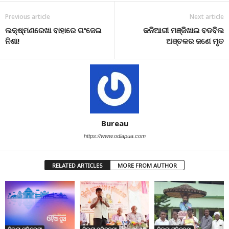
Previous article
Next article
ଲକ୍ଷ୍ମଣରେଖା ବାହାରେ ଗଂଜେଇ
କନିଆରୀ ମଞ୍ଜିଖାଇ ବଡବିଲ
ନିଶା!
ଅଞ୍ଚଳର ଜଣେ ମୃତ
Bureau
https://www.odiapua.com
RELATED ARTICLES
MORE FROM AUTHOR
ଜିଲ୍ଲା ପରିକ୍ରମା
ଜିଲ୍ଲା ପରିକ୍ରମା
ଜିଲ୍ଲା ପରିକ୍ରମା