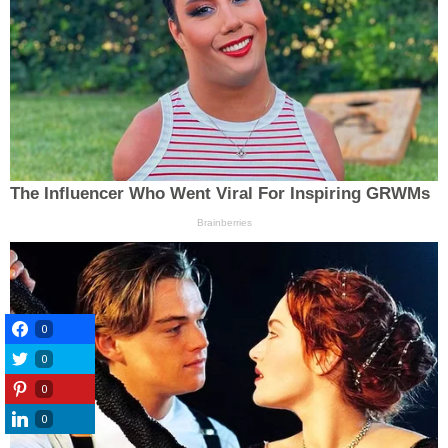
0
0
0
0