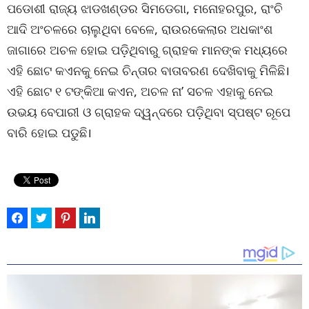
ପଡୋଶୀ ରାଜ୍ୟ ଝାଡଖଣ୍ଡର ସିମଡେଗା, ମନୋହରପୁର, ରାଂଚି
ଆଦି ଅଂଚଳରେ ଚାଲୁଥିବା ବେଳେ, ରାଉରକେଲାର ଅଧକାଂଶ
ଜାଗାରେ ଅଚଳ ହୋଇ ପଡ଼ିଥିବାରୁ ଗ୍ରାହକ ମାନଙ୍କ ମଧ୍ୟରେ
ଏହି ଛୋଟ କଏନକୁ ନେଇ ଚିନ୍ତାର ବାତାବରଣ ଦେଖିବାକୁ ମିଳିଛି।
ଏହି ଛୋଟ ୧ ଟଙ୍କିଆ କଏନ, ଅଚଳ ନା’ ସଚଳ ଏହାକୁ ନେଇ
ଉଭୟ ବେପାରୀ ଓ ଗ୍ରାହକ ଦ୍ୱନ୍ଦରେ ପଡ଼ିଥିବା ସ୍ପଷ୍ଟ ରୂପେ
ବାରି ହୋଇ ପଡୁଛି।