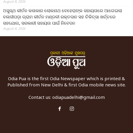
August 8, 2026
ଅସୁସ୍ଥ କୀର୍ତନ କଳାକାର ଲୋକନାଥ ବେହେରାଙ୍କ ସହାୟତାରେ ଆଗେଇଲା
ବଳାଜୀପଡ଼ା ଗ୍ରାମ କୀର୍ତନ ମଣ୍ଡଳୀ ରକ୍ତଦାନ ସହ ଚିକିତ୍ସା ଖର୍ଚ୍ଚରେ
ସହଯୋଗ, ସରକାରୀ ସହାୟତା ପାଇଁ ନିବେଦନ
August 8, 2026
Odia Pua is the first Odia Newspaper which is printed &
Published from New Delhi & first Odia mobile news site.
Contact us:
odiapuadelhi@gmail.com