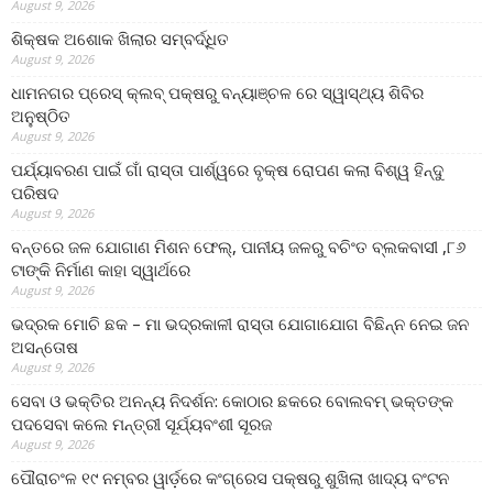
August 9, 2026
ଶିକ୍ଷକ ଅଶୋକ ଖିଲାର ସମ୍ବର୍ଦ୍ଧିତ
August 9, 2026
ଧାମନଗର ପ୍ରେସ୍ କ୍ଲବ୍ ପକ୍ଷରୁ ବନ୍ୟାଞ୍ଚଳ ରେ ସ୍ୱାସ୍ଥ୍ୟ ଶିବିର
ଅନୁଷ୍ଠିତ
August 9, 2026
ପର୍ଯ୍ୟାବରଣ ପାଇଁ ଗାଁ ରାସ୍ତା ପାର୍ଶ୍ୱରେ ବୃକ୍ଷ ରୋପଣ କଲା ବିଶ୍ୱ ହିନ୍ଦୁ
ପରିଷଦ
August 9, 2026
ବନ୍ତରେ ଜଳ ଯୋଗାଣ ମିଶନ ଫେଲ୍‌, ପାନୀୟ ଜଳରୁ ବଚିଂତ ବ୍ଲକବାସୀ ,୮୬
ଟାଙ୍କି ନିର୍ମାଣ କାହା ସ୍ୱାର୍ଥରେ
August 9, 2026
ଭଦ୍ରକ ମୋଚି ଛକ – ମା ଭଦ୍ରକାଳୀ ରାସ୍ତା ଯୋଗାଯୋଗ ବିଛିନ୍ନ ନେଇ ଜନ
ଅସନ୍ତୋଷ
August 9, 2026
ସେବା ଓ ଭକ୍ତିର ଅନନ୍ୟ ନିଦର୍ଶନ: କୋଠାର ଛକରେ ବୋଲବମ୍ ଭକ୍ତଙ୍କ
ପଦସେବା କଲେ ମନ୍ତ୍ରୀ ସୂର୍ଯ୍ୟବଂଶୀ ସୂରଜ
August 9, 2026
ପୌରାଚଂଳ ୧୯ ନମ୍ବର ୱାର୍ଡ଼ରେ କଂଗ୍ରେସ ପକ୍ଷରୁ ଶୁଖିଲା ଖାଦ୍ୟ ବଂଟନ