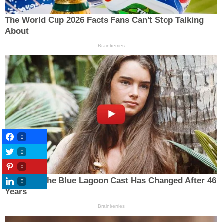
0
0
0
0