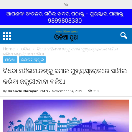
Ads
Home
ଓଡ଼ିଶା
ବିଧବା ମହିଳାମାନଙ୍କୁ ସମାଜ ମୁଖ୍ୟସ୍ରୋତରେ ସାମିଲ
କରିବା ଜରୁରୀ;ବାବା ବଳିଆ
ଓଡ଼ିଶା
ଜଗତସିଂହପୁର
ବିଧବା ମହିଳାମାନଙ୍କୁ ସମାଜ ମୁଖ୍ୟସ୍ରୋତରେ ସାମିଲ
କରିବା ଜରୁରୀ;ବାବା ବଳିଆ
By
Biranchi Narayan Patri
-
November 14, 2019
218