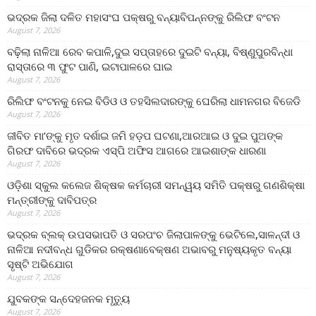
ଭଦ୍ରକ ଜିଲା ଦଳିତ ମହାସଂଘ ପକ୍ଷରୁ ବନ୍ୟାବିପନ୍ନଙ୍କୁ ରିଲିଫ ବଂଟନ
August 7, 2026
ବଢ଼ିଲା ନାଳିଆ ରେବ କପାଳି,ଦୁଇ ସପ୍ତାହରେ ଦୁଇଟି ବନ୍ୟା, ବିଷ୍ଣୁପୁରବିନ୍ଧା
ରାସ୍ତାରେ ୩ ଫୁଟ ପାଣି, ଇଟାପାଳରେ ଘାଇ
August 7, 2026
ରିଲିଫ ବଂଟନକୁ ନେଇ ବିଡିଓ ଓ ତହସିଲଦାରଙ୍କୁ ଘେରିଲା ଧାମନଗର ବିଜେଡି
August 7, 2026
ଜୀବିତ ମା’ଙ୍କୁ ମୃତ ଦର୍ଶାଇ ଜମି ହଡ଼ପ ଘଟଣା,ଆରଆଇ ଓ ଦୁଇ ପୁଅଙ୍କ
ଗିରଫ ଦାବିରେ ଭଦ୍ରକ ଏସ୍‌ପି ଅଫିସ ଆଗରେ ଆଇଶାଙ୍କ ଧାରଣା
August 7, 2026
ଓଡ଼ିଶା ସ୍କୁଲ କଲେଜ ଶିକ୍ଷକ କର୍ମଚାରୀ ସମନ୍ୱୟ ସମିତି ପକ୍ଷରୁ ଗଣଶିକ୍ଷା
ମନ୍ତ୍ରୀଙ୍କୁ ଦାବିପତ୍ର
August 7, 2026
ଭଦ୍ରକ ବ୍ଲକ୍ ଉପସଭାପତି ଓ ସରପଂଚ ଜିଲାପାଳଙ୍କୁ ଭେଟିଲେ,ସାଳନ୍ଦୀ ଓ
ନାଳିଆ ନଦୀବନ୍ଧ ଗୁଡିକର ରକ୍ଷଣାବେକ୍ଷଣ ଅଭାବରୁ ମନୁଷ୍ୟକୃତ ବନ୍ୟା
ସୃଷ୍ଟି ଅଭିଯୋଗ
August 7, 2026
ଯୁବକଙ୍କ ସନ୍ଦେହଜନକ ମୃତ୍ୟୁ
August 7, 2026