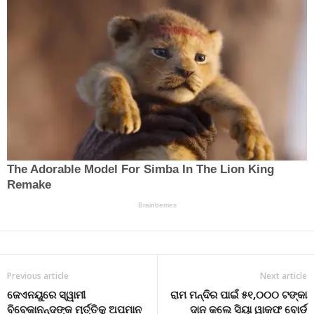
Previous article
Next article
ଜେଏନୟୁରେ ସ୍ୱାମୀ
ରାମ ମନ୍ଦିର ପାଇଁ ୫୧,୦୦୦ ଟଙ୍କା
ବିବେକାନନ୍ଦଙ୍କ ମୂର୍ତ୍ତିକୁ ଅପମାନ
ଦାନ କଲେ ସିୟା ୱାକଫ ବୋର୍ଡ