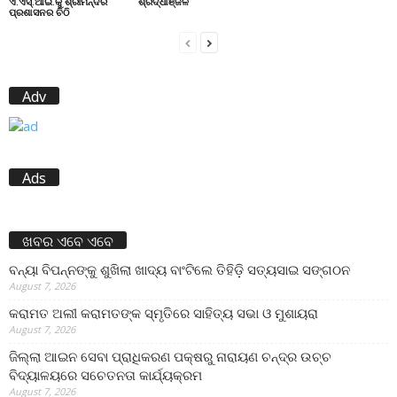
ଏ.ଏସ୍.ଆଇ.କୁ ଶ୍ରୀମନ୍ଦିର
ଶ୍ରଦ୍ଧାଞ୍ଜଳି
ପ୍ରଶାସନର ଚିଠି
Adv
Ads
ଖବର ଏବେ ଏବେ
ବନ୍ୟା ବିପନ୍ନଙ୍କୁ ଶୁଖିଲା ଖାଦ୍ୟ ବାଂଟିଲେ ତିହିଡି଼ ସତ୍ୟସାଇ ସଙ୍ଗଠନ
August 7, 2026
କରାମତ ଅଲୀ କରାମତଙ୍କ ସ୍ମୃତିରେ ସାହିତ୍ୟ ସଭା ଓ ମୁଶାୟରା
August 7, 2026
ଜିଲ୍ଲା ଆଇନ ସେବା ପ୍ରାଧିକରଣ ପକ୍ଷରୁ ନାରାୟଣ ଚନ୍ଦ୍ର ଉଚ୍ଚ
ବିଦ୍ୟାଳୟରେ ସଚେତନତା କାର୍ଯ୍ୟକ୍ରମ
August 7, 2026