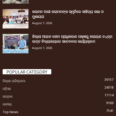
କରାମତ ଅଲୀ କରାମତଙ୍କ ସ୍ମୃତିରେ ସାହିତ୍ୟ ସଭା ଓ
ମୁଶାୟରା
August 7, 2026
ଜିଲ୍ଲା ଆଇନ ସେବା ପ୍ରାଧିକରଣ ପକ୍ଷରୁ ନାରାୟଣ ଚନ୍ଦ୍ର
ଉଚ୍ଚ ବିଦ୍ୟାଳୟରେ ସଚେତନତା କାର୍ଯ୍ୟକ୍ରମ
August 7, 2026
POPULAR CATEGORY
39157
ଜିଲ୍ଲା ପରିକ୍ରମା
24318
ଓଡ଼ିଶା
17114
ଭଦ୍ରକ
9169
ଜାତୀୟ
7541
Top News