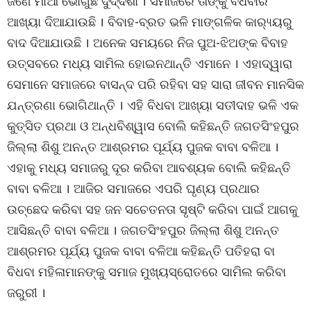
ଜଣେ ମାଆ ଭୋଗୁଛି ଦୁର୍ଦ୍ଦଶା । ସମାଜରେ ତାଙ୍କୁ ବିଧବାର
ଆଖ୍ୟା ଦିଆଯାଉଛି । ବିବାହ-ବ୍ରତ ଭଳି ମାଙ୍ଗଳିକ କାର‌୍ୟ୍ୟରୁ
ବାଦ ଦିଆଯାଉଛି । ଅନେକ ସମୟରେ ନିଜ ପୁଅ-ଝିଅଙ୍କ ବିବାହ
ଉତ୍ସବରେ ମଧ୍ୟ ସାମିଲ ହୋଇନଥାନ୍ତି ଏମାନେ । ଏହାଦ୍ୱାରା
ସେମାନେ ସମାଜରେ ବାସନ୍ଦ ପରି ରହିବା ସହ ସାରା ଜୀବନ ମାନସିକ
ଯନ୍ତ୍ରଣା ଭୋଗିଥାନ୍ତି । ଏହି ବିଧବା ଆଖ୍ୟା ସତୀଦାହ ଭଳି ଏକ
କୁତ୍ସିତ ପ୍ରଥା ଓ ଅନ୍ଧବିଶ୍ୱାସ ବୋଲି କହିଛନ୍ତି ଜଗତସିଂହପୁର
ଜିଲ୍ଲା ଶିଶୁ ଅନନ୍ତ ଆଶ୍ରମର ପୂର୍ଯ୍ୟ ପୁଜକ ବାବା ବଳିଆ ।
ଏହାକୁ ମଧ୍ୟ ସମାଜରୁ ଦୂର କରିବା ଆବଶ୍ୟକ ବୋଲି କହିଛନ୍ତି
ବାବା ବଳିଆ । ଆଜିର ସମାଜରେ ଏପରି ଘୃଣ୍ୟ ପ୍ରଥାର
ଉଚ୍ଛେଦ କରିବା ସହ ଜନ ସଚେତନତା ସୃଷ୍ଟି କରିବା ପାଇଁ ଆଗକୁ
ଆସିଛନ୍ତି ବାବା ବଳିଆ । ଜଗତସିଂହପୁର ଜିଲ୍ଲା ଶିଶୁ ଅନନ୍ତ
ଆଶ୍ରମର ପୂର୍ଯ୍ୟ ପୁଜକ ବାବା ବଳିଆ କହିଛନ୍ତି ପତିହରା ବା
ବିଧବା ମହିଳାମାନଙ୍କୁ ସମାଜ ମୁଖ୍ୟସ୍ରୋତରେ ସାମିଲ କରିବା
ଜରୁରୀ ।