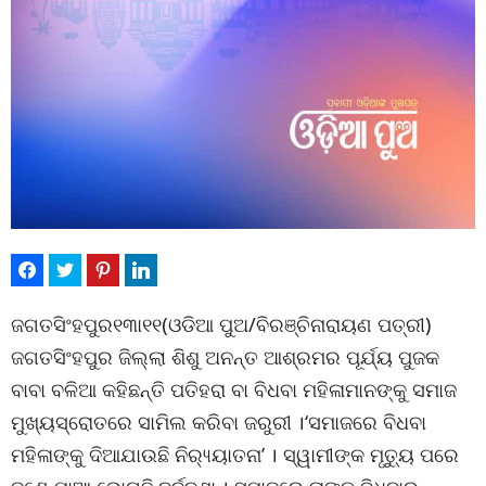
ଜଗତସିଂହପୁର୧୩ା୧୧(ଓଡିଆ ପୁଅ/ବିରଞ୍ଚିନାରାୟଣ ପତ୍ରୀ)
ଜଗତସିଂହପୁର ଜିଲ୍ଲା ଶିଶୁ ଅନନ୍ତ ଆଶ୍ରମର ପୂର୍ଯ୍ୟ ପୁଜକ
ବାବା ବଳିଆ କହିଛନ୍ତି ପତିହରା ବା ବିଧବା ମହିଳାମାନଙ୍କୁ ସମାଜ
ମୁଖ୍ୟସ୍ରୋତରେ ସାମିଲ କରିବା ଜରୁରୀ ।‘ସମାଜରେ ବିଧବା
ମହିଳାଙ୍କୁ ଦିଆଯାଉଛି ନିର‌୍ୟ୍ୟାତନା’ । ସ୍ୱାମୀଙ୍କ ମୃତ୍ୟୁ ପରେ