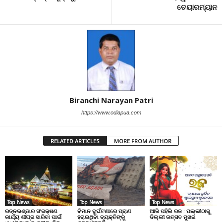
ଚେୟାରମ୍ୟାନ
Biranchi Narayan Patri
https://www.odiapua.com
RELATED ARTICLES
MORE FROM AUTHOR
Top News
Top News
Top News
ରତ୍ନଭଣ୍ଡାର ସଂରକ୍ଷଣ
ବିମାନ ଦୁର୍ଘଟଣାରେ ପ୍ରାଣ
ଆଜି ପହିଲି ରଜ : ପଲ୍ଲୀଠାରୁ
କାର୍ଯ୍ୟ ଶୀଘ୍ର ସାରିବା ପାଇଁ
ହରାଇଥିବା ବ୍ୟକ୍ତିଙ୍କୁ
ଦିଲ୍ଲୀ ଉତ୍ସବ ମୁଖର