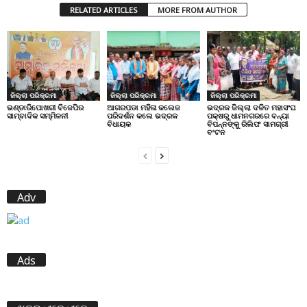
RELATED ARTICLES
MORE FROM AUTHOR
ଜିଲ୍ଲା ପରିକ୍ରମା
ଜିଲ୍ଲା ପରିକ୍ରମା
ଜିଲ୍ଲା ପରିକ୍ରମା
ଭଣ୍ଡାରିପୋଖରୀ ବିଜେପିର
ଆଗରପଡା ମହିଳା କଲେଜ
ଭଦ୍ରକ ଜିଲ୍ଲା ଦଳିତ ମହାସଂଘ
ସାମ୍ବାଦିକ ସମ୍ମିଳନୀ
ପରିଦର୍ଶନ କଲେ ଭଦ୍ରକ
ପକ୍ଷରୁ ଧାମନଗରରେ ବନ୍ୟା
ବିଧାୟକ
ବିପନ୍ନଙ୍କୁ ରିଲିଫ ସାମଗ୍ରୀ
ବଂଟନ
Adv
Ads