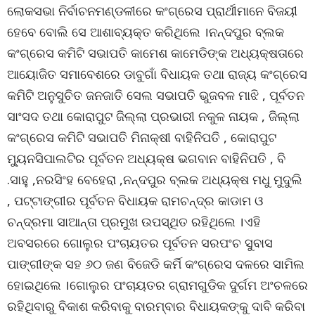
ଲୋକସଭା ନିର୍ବାଚନମଣ୍ଡଳୀରେ କଂଗ୍ରେସ ପ୍ରାର୍ଥୀମାନେ ବିଜୟୀ
ହେବେ ବୋଲି ସେ ଆଶାବ୍ୟକ୍ତ କରିଥିଲେ ।ନନ୍ଦପୁର ବ୍ଲକ
କଂଗ୍ରେସ କମିଟି ସଭାପତି କାମେଶ କାମେଡିଙ୍କ ଅଧ୍ୟକ୍ଷତାରେ
ଆୟୋଜିତ ସମାବେଶରେ ଡାବୁଗାଁ ବିଧାୟକ ତଥା ରାଜ୍ୟ କଂଗ୍ରେସ
କମିଟି ଅନୁସୁଚିତ ଜନଜାତି ସେଲ ସଭାପତି ଭୁଜବଳ ମାଝି , ପୂର୍ବତନ
ସାଂସଦ ତଥା କୋରାପୁଟ ଜିଲ୍ଲା ପ୍ରଭାରୀ ନକୁଳ ନାୟକ , ଜିଲ୍ଲା
କଂଗ୍ରେସ କମିଟି ସଭାପତି ମିନାକ୍ଷୀ ବାହିନିପତି , କୋରାପୁଟ
ମ୍ୟୁନସିପାଲଟିର ପୂର୍ବତନ ଅଧ୍ୟକ୍ଷ ଭଗବାନ ବାହିନିପତି , ବି
.ସାହୁ ,ନରସିଂହ ବେହେରା ,ନନ୍ଦପୁର ବ୍ଲକ ଅଧ୍ୟକ୍ଷ ମଧୁ ମୁଦୁଲି
, ପଟ୍ଟାଙ୍ଗୀର ପୂର୍ବତନ ବିଧାୟକ ରାମଚନ୍ଦ୍ର କାଡାମ ଓ
ଚନ୍ଦ୍ରମା ସାଆନ୍ତା ପ୍ରମୁଖ ଉପସ୍ଥିତ ରହିଥିଲେ ।ଏହି
ଅବସରରେ ଗୋଲୁର ପଂଚାୟତର ପୂର୍ବତନ ସରପଂଚ ସୁବାସ
ପାଙ୍ଗୀଙ୍କ ସହ ୬୦ ଜଣ ବିଜେଡି କର୍ମି କଂଗ୍ରେସ ଦଳରେ ସାମିଲ
ହୋଇଥିଲେ ।ଗୋଲୁର ପଂଚାୟତର ଗ୍ରାମଗୁଡିକ ଦୁର୍ଗମ ଅଂଚଳରେ
ରହିଥିବାରୁ ବିକାଶ କରିବାକୁ ବାରମ୍ବାର ବିଧାୟକଙ୍କୁ ଦାବି କରିବା