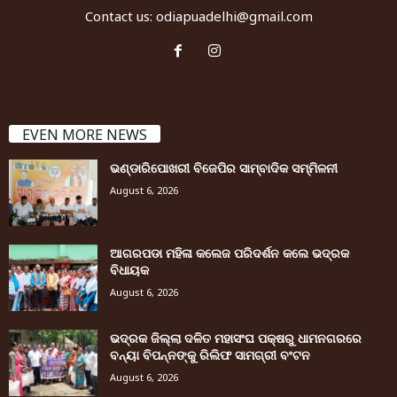
Contact us:
odiapuadelhi@gmail.com
EVEN MORE NEWS
ଭଣ୍ଡାରିପୋଖରୀ ବିଜେପିର ସାମ୍ବାଦିକ ସମ୍ମିଳନୀ
August 6, 2026
ଆଗରପଡା ମହିଳା କଲେଜ ପରିଦର୍ଶନ କଲେ ଭଦ୍ରକ
ବିଧାୟକ
August 6, 2026
ଭଦ୍ରକ ଜିଲ୍ଲା ଦଳିତ ମହାସଂଘ ପକ୍ଷରୁ ଧାମନଗରରେ
ବନ୍ୟା ବିପନ୍ନଙ୍କୁ ରିଲିଫ ସାମଗ୍ରୀ ବଂଟନ
August 6, 2026