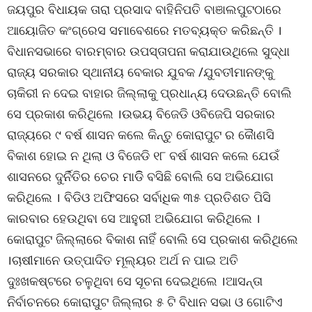
ଜୟପୁର ବିଧାୟକ ତାରା ପ୍ରସାଦ ବାହିନିପତି ବାଞାଲପୁଟଠାରେ
ଆୟୋଜିତ କଂଗ୍ରେସ ସମାବେଶରେ ମତବ୍ୟକ୍ତ କରିଛନ୍ତି ।
ବିଧାନସଭାରେ ବାରମ୍ବାର ଉପସ୍ତାପନା କରାଯାଉଥିଲେ ସୁଦ୍ଧା
ରାଜ୍ୟ ସରକାର ସ୍ଥାନୀୟ ବେକାର ଯୁବକ /ଯୁବତୀମାନଙ୍କୁ
ଚାକିରୀ ନ ଦେଇ ବାହାର ଜିଲ୍ଲାକୁ ପ୍ରଧାନ୍ୟ ଦେଉଛନ୍ତି ବୋଲି
ସେ ପ୍ରକାଶ କରିଥିଲେ ।ଉଭୟ ବିଜେଡି ଓବିଜେପି ସରକାର
ରାଜ୍ୟରେ ୯ ବର୍ଷ ଶାସନ କଲେ କିନ୍ତୁ କୋରାପୁଟ ର କୈାଣସି
ବିକାଶ ହୋଇ ନ ଥିଲା ଓ ବିଜେଡି ୧୮ ବର୍ଷ ଶାସନ କଲେ ଯେଉଁ
ଶାସନରେ ଦୁର୍ନିତିର ଚେର ମାଡିି ବସିଛି ବୋଲି ସେ ଅଭିଯୋଗ
କରିଥିଲେ । ବିଡିଓ ଅଫିସରେ ସର୍ବାଧିକ ୩୫ ପ୍ରତିଶତ ପିସି
କାରବାର ହେଉଥିବା ସେ ଆହୁରୀ ଅଭିଯୋଗ କରିଥିଲେ ।
କୋରାପୁଟ ଜିଲ୍ଲାରେ ବିକାଶ ନାହିଁ ବୋଲି ସେ ପ୍ରକାଶ କରିଥିଲେ
।ଚାଷୀମାନେ ଉତ୍ପାଦିତ ମୂଲ୍ୟର ଅର୍ଥ ନ ପାଇ ଅତି
ଦୁଃଖକଷ୍ଟରେ ଚଳୁଥିବା ସେ ସୂଚନା ଦେଇଥିଲେ ।ଆସନ୍ତା
ନିର୍ବାଚନରେ କୋରାପୁଟ ଜିଲ୍ଲାର ୫ ଟି ବିଧାନ ସଭା ଓ ଗୋଟିଏ