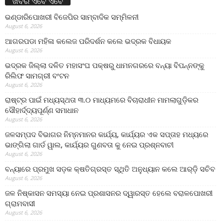
ଖବର ଏବେ ଏବେ
ଭଣ୍ଡାରିପୋଖରୀ ବିଜେପିର ସାମ୍ବାଦିକ ସମ୍ମିଳନୀ
August 6, 2026
ଆଗରପଡା ମହିଳା କଲେଜ ପରିଦର୍ଶନ କଲେ ଭଦ୍ରକ ବିଧାୟକ
August 6, 2026
ଭଦ୍ରକ ଜିଲ୍ଲା ଦଳିତ ମହାସଂଘ ପକ୍ଷରୁ ଧାମନଗରରେ ବନ୍ୟା ବିପନ୍ନଙ୍କୁ
ରିଲିଫ ସାମଗ୍ରୀ ବଂଟନ
August 6, 2026
ରାଷ୍ଟ୍ର ପାଇଁ ମଧ୍ୟସ୍ଥତା ୩.୦ ମାଧ୍ୟମରେ ବିଚାରାଧୀନ ମାମଲାଗୁଡ଼ିକର
ସୌହାର୍ଦ୍ଦ୍ୟପୂର୍ଣ୍ଣ ସମାଧାନ
August 6, 2026
ଜଳସମ୍ପଦ ବିଭାଗର ନିମ୍ନମାନର କାର୍ଯ୍ୟ, କାର୍ଯ୍ୟର ଏକ ସପ୍ତାହ ମଧ୍ୟରେ
ଭାଙ୍ଗିଲା ଗାର୍ଡ ୱାଲ, କାର୍ଯ୍ୟର ଗୁଣବତା କୁ ନେଇ ପ୍ରଶ୍ନବାଚୀ
August 6, 2026
ବନ୍ୟାରେ ପ୍ରମୁଖ ସଡ଼କ କ୍ଷତିଗ୍ରସ୍ତ ସ୍ଥିତି ଅନୁଧ୍ୟାନ କଲେ ଆର୍‌ଡ଼ି ସଚିବ
August 6, 2026
ଜଳ ନିଷ୍କାସନ ସମସ୍ୟା ନେଇ ପ୍ରଶାସନର ଦ୍ୱାରସ୍ତ ହେଲେ ବରାଳପୋଖରୀ
ଗ୍ରାମବାସୀ
August 6, 2026