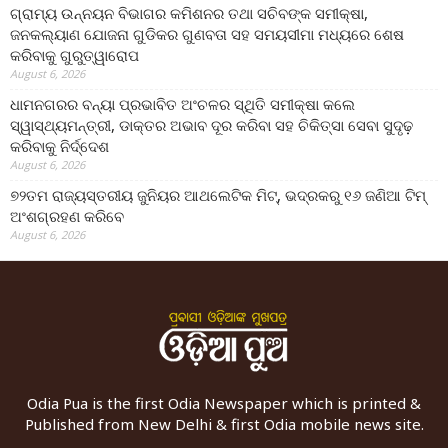
ଗ୍ରାମ୍ୟ ଉନ୍ନୟନ ବିଭାଗର କମିଶନର ତଥା ସଚିବଙ୍କ ସମୀକ୍ଷା,
ଜନକଲ୍ୟାଣ ଯୋଜନା ଗୁଡିକର ଗୁଣବତା ସହ ସମୟସୀମା ମଧ୍ୟରେ ଶେଷ
କରିବାକୁ ଗୁରୁତ୍ୱାରୋପ
August 6, 2026
ଧାମନଗରର ବନ୍ୟା ପ୍ରଭାବିତ ଅଂଚଳର ସ୍ଥିତି ସମୀକ୍ଷା କଲେ
ସ୍ୱାସ୍ଥ୍ୟମନ୍ତ୍ରୀ, ଡାକ୍ତର ଅଭାବ ଦୂର କରିବା ସହ ଚିକିତ୍ସା ସେବା ସୁଦୃଢ଼
କରିବାକୁ ନିର୍ଦ୍ଦେଶ
August 6, 2026
୭୨ତମ ରାଜ୍ୟସ୍ତରୀୟ ଜୁନିୟର ଆଥଲେଟିକ ମିଟ୍‌, ଭଦ୍ରକରୁ ୧୬ ଜଣିଆ ଟିମ୍
ଅଂଶଗ୍ରହଣ କରିବେ
August 6, 2026
Odia Pua is the first Odia Newspaper which is printed &
Published from New Delhi & first Odia mobile news site.