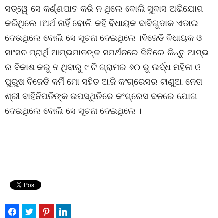
ସତ୍ୱେ ସେ କର୍ଣ୍ଣପାତ କରି ନ ଥିଲେ ବୋଲି ସୁବାସ ଅଭିଯୋଗ
କରିଥିଲେ ।ଅର୍ଥ ନାହିଁ ବୋଲି କହି ବିଧାୟକ ଦାବିଗୁଡାକ ଏଡାଇ
ଦେଉଥିଲେ ବୋଲି ସେ ସୂଚନା ଦେଇଥିଲେ ।ବିଜେଡି ବିଧାୟକ ଓ
ସାଂସଦ ପ୍ରାର୍ଥି ଆମ୍ଭମାନଙ୍କ ସମର୍ଥନରେ ଜିତିଲେ କିନ୍ତୁ ଆମ୍ଭ
ର ବିକାଶ କରୁ ନ ଥିବାରୁ ୯ ଟି ଗ୍ରାମର ୬୦ ରୁ ଉର୍ଦ୍ଧ ମହିଳା ଓ
ପୁରୁଷ ବିଜେଡି କର୍ମି ମୋ ସହିତ ଆଜି କଂଗ୍ରେସର ଟାଣୁଆ ନେତା
ଶ୍ରୀ ବାହିନିପତିଙ୍କ ଉପସ୍ଥିତିରେ କଂଗ୍ରେସ ଦଳରେ ଯୋଗ
ଦେଇଥିଲେ ବୋଲି ସେ ସୂଚନା ଦେଇଥିଲେ ।