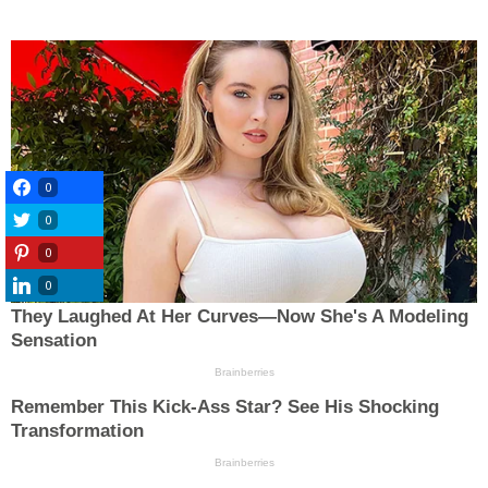
0
0
0
0