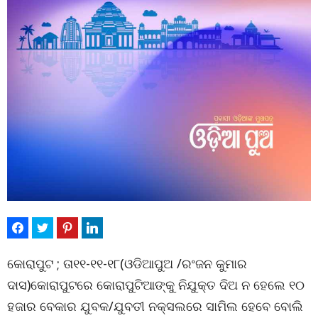
କୋରାପୁଟ ; ତା୧୧-୧୧-୧୮(ଓଡିଆପୁଅ /ରଂଜନ କୁମାର
ଦାସ)କୋରାପୁଟରେ କୋରାପୁଟିଆଙ୍କୁ ନିଯୁକ୍ତ ଦିଅ ନ ହେଲେ ୧୦
ହଜାର ବେକାର ଯୁବକ/ଯୁବତୀ ନକ୍ସଲରେ ସାମିଲ ହେବେ ବୋଲି