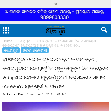
Ads
Home
କୋରାପୁଟ
ବାଞାଲପୁଟଠାରେ କଂଗ୍ରେସର ବିଶାଳ ସମାବେଶ ;
କୋରାପୁଟରେ କୋରାପୁଟିଆଙ୍କୁ ନିଯୁକ୍ତ ଦିଅ ନ ହେଲେ ୧୦...
କୋରାପୁଟ
ଜିଲ୍ଲା ପରିକ୍ରମା
ବାଞାଲପୁଟଠାରେ କଂଗ୍ରେସର ବିଶାଳ ସମାବେଶ ;
କୋରାପୁଟରେ କୋରାପୁଟିଆଙ୍କୁ ନିଯୁକ୍ତ ଦିଅ ନ ହେଲେ
୧୦ ହଜାର ବେକାର ଯୁବକ/ଯୁବତୀ ନକ୍ସଲରେ ସାମିଲ
ହେବେ-ବିଧାୟକ ଶ୍ରୀ ବାହିନିପତି
By
Ranjan Das
-
November 11, 2018
144