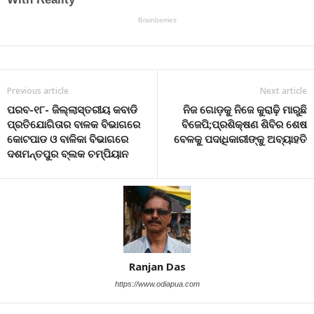
Previous article
Next article
ପରବ-୧୮- ଜିଲ୍ଲାସ୍ତରୀୟ କବାଡି
ନିଜ ଗୋଡ଼କୁ ନିଜେ କୁରାଢ଼ି ମାରୁଛି
ପ୍ରତିଯୋଗିତାର ବାଳକ ବିଭାଗରେ
ବିଜେପି;ପ୍ରଶିକ୍ଷଣ ଶିବିର ଶେଷ
କୋଟପାଡ ଓ ବାଳିକା ବିଭାଗରେ
ବେଳକୁ ପଦାଧିକାରୀଙ୍କୁ ଅବ୍ୟାହତି
ଦଶମନ୍ତପୁର ବ୍ଲକ ଚମ୍ପିୟାନ
Ranjan Das
https://www.odiapua.com