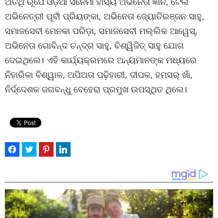
ଅତିଥି ରୂପେ ଓଡ଼ିଆ ସିନେମା ହାସ୍ୟ ଅଭିନେତା ଜ୍ଞାନ, ଟେଲି
ଅଭିନେତ୍ରୀ ପୂର୍ବୀ ପ୍ରିୟଙ୍କା, ଅଭିନେତା ଜ୍ୟୋତିରଞ୍ଜନ ସାହୁ,
ସମାଜସେବୀ ମେନକା ପରିଡ଼ା, ସମାଜସେବୀ ମଲ୍ଲିକ ଆୱେସ୍,
ଅଭିନେତା ଗୋବିନ୍ଦ ଚନ୍ଦ୍ର ସାହୁ, ବିଶ୍ୱିଜିତ୍ ସାହୁ ଯୋଗ
ଦେଇଥିଲେ। ଏହି କାର୍ଯ୍ୟକ୍ରମରେ ଅନ୍ୟମାନଙ୍କ ମଧ୍ୟରେ
ନିହାରିକା ବିଶ୍ୱାଳ, ଅପିଅତା ପଢ଼ିହାରୀ, ଦୀପକ, ହମସର୍ ଖାଁ,
ନିର୍ଦ୍ଦେଶକ ଜଗବନ୍ଧୁ ବେହେରା ପ୍ରମୁଖ ଉପସ୍ଥିତ ଥିଲେ।