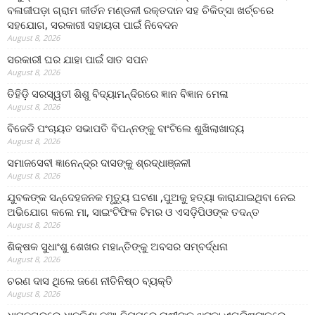
ବଳାଜୀପଡ଼ା ଗ୍ରାମ କୀର୍ତନ ମଣ୍ଡଳୀ ରକ୍ତଦାନ ସହ ଚିକିତ୍ସା ଖର୍ଚ୍ଚରେ
ସହଯୋଗ, ସରକାରୀ ସହାୟତା ପାଇଁ ନିବେଦନ
August 8, 2026
ସରକାରୀ ଘର ଯାହା ପାଇଁ ସାତ ସପନ
August 8, 2026
ତିହିଡି଼ ସରସ୍ୱତୀ ଶିଶୁ ବିଦ୍ୟାମନ୍ଦିରରେ ଜ୍ଞାନ ବିଜ୍ଞାନ ମେଳା
August 8, 2026
ବିଜେଡି ପଂଚାୟତ ସଭାପତି ବିପନ୍ନଙ୍କୁ ବାଂଟିଲେ ଶୁଖିଲାଖାଦ୍ୟ
August 8, 2026
ସମାଜସେବୀ ଜ୍ଞାନେନ୍ଦ୍ର ଦାସଙ୍କୁ ଶ୍ରଦ୍ଧାଞ୍ଜଳୀ
August 8, 2026
ଯୁବକଙ୍କ ସନ୍ଦେହଜନକ ମୃତ୍ୟୁ ଘଟଣା ,ପୁଅକୁ ହତ୍ୟା କାରାଯାଇଥିବା ନେଇ
ଅଭିଯୋଗ କଲେ ମା, ସାଇଂଟିଫିକ ଟିମର ଓ ଏସଡ଼ିପିଓଙ୍କ ତଦନ୍ତ
August 8, 2026
ଶିକ୍ଷକ ସୁଧାଂଶୁ ଶେଖର ମହାନ୍ତିଙ୍କୁ ଅବସର ସମ୍ବର୍ଦ୍ଧନା
August 8, 2026
ଚରଣ ଦାସ ଥିଲେ ଜଣେ ନୀତିନିଷ୍ଠ ବ୍ୟକ୍ତି
August 8, 2026