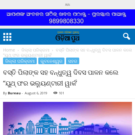
Ads
Home
ଜିଲ୍ଲା ପରିକ୍ରମା
ବସ୍ତି ପିଲାଙ୍କ ସହ ବନ୍ଧୁତ୍ୱ ଦିବସ ପାଳନ କଲେ
“ୟୁଥ୍ ଫର ଭଲ୍ୟୁଣ୍ଟାରୀ ୱାର୍କ’
ଜିଲ୍ଲା ପରିକ୍ରମା
ଭୁବନେଶ୍ୱର
ସହର
ବସ୍ତି ପିଲାଙ୍କ ସହ ବନ୍ଧୁତ୍ୱ ଦିବସ ପାଳନ କଲେ
“ୟୁଥ୍ ଫର ଭଲ୍ୟୁଣ୍ଟାରୀ ୱାର୍କ’
By
Bureau
-
August 6, 2019
101