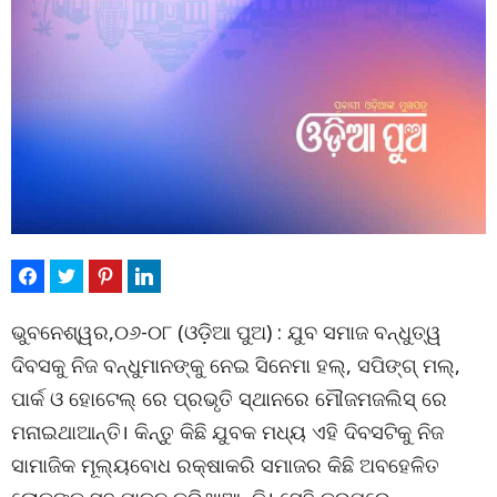
ଭୁବନେଶ୍ୱର,୦୬-୦୮ (ଓଡ଼ିଆ ପୁଅ) : ଯୁବ ସମାଜ ବନ୍ଧୁତ୍ୱ
ଦିବସକୁ ନିଜ ବନ୍ଧୁମାନଙ୍କୁ ନେଇ ସିନେମା ହଲ୍, ସପିଙ୍ଗ୍ ମଲ୍,
ପାର୍କ ଓ ହୋଟେଲ୍ ରେ ପ୍ରଭୃତି ସ୍ଥାନରେ ମୌଜମଜଲିସ୍ ରେ
ମନାଇଥାଆନ୍ତି। କିନ୍ତୁ କିଛି ଯୁବକ ମଧ୍ୟ ଏହି ଦିବସଟିକୁ ନିଜ
ସାମାଜିକ ମୂଲ୍ୟବୋଧ ରକ୍ଷାକରି ସମାଜର କିଛି ଅବହେଳିତ