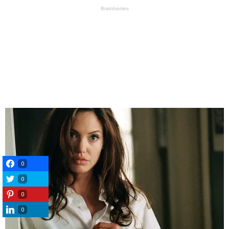
0
0
0
0