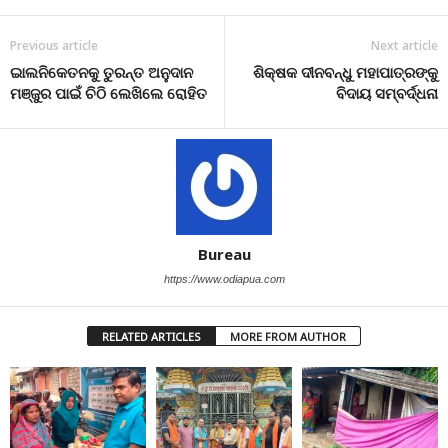
Previous article
Next article
ଇାଲନିକେତନକୁ ତୁରନ୍ତ ଅନୁଦାନ
ଶିକ୍ଷକ ଦୀନବନ୍ଧୁ ମହାପାତ୍ରଙ୍କୁ
ମଞ୍ଜୁର ପାଇଁ ଚିଠି ଲେଖିଲେ ରୋହିତ
ବିଦାୟ ସମ୍ବର୍ଦ୍ଧନା
Bureau
https://www.odiapua.com
RELATED ARTICLES
MORE FROM AUTHOR