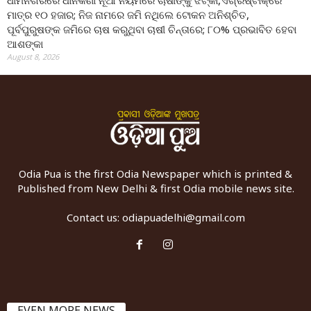
ଧାମନଗରରେ ଧାନକିଣା ନୂଆ ନିୟମରେ ଚାଷୀଙ୍କୁ ଝଟ୍‌କା,ଏଗ୍ରିଷ୍ଟାକ୍‌ରେ
ମାତ୍ର ୧୦ ହଜାର; ନିଜ ନାମରେ ଜମି ନଥିଲେ ଟୋକନ ଅନିଶ୍ଚିତ,
ପୂର୍ବପୁରୁଷଙ୍କ ଜମିରେ ଚାଷ କରୁଥିବା ଚାଷୀ ଚିନ୍ତାରେ; ୮୦% ପ୍ରଭାବିତ ହେବା
ଆଶଙ୍କା
August 8, 2026
Odia Pua is the first Odia Newspaper which is printed &
Published from New Delhi & first Odia mobile news site.
Contact us:
odiapuadelhi@gmail.com
EVEN MORE NEWS