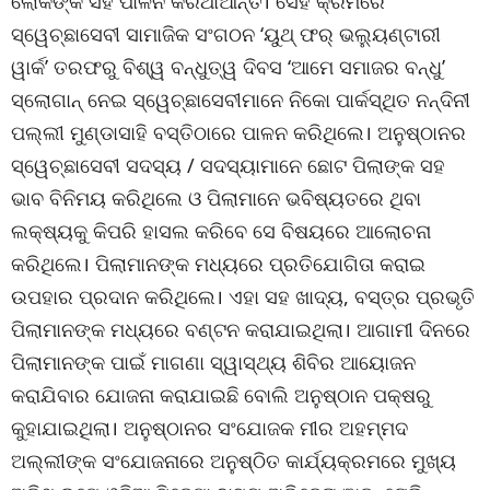
ଲୋକଙ୍କ ସହ ପାଳନ କରିଥାଆନ୍ତି। ସେହି କ୍ରମରେ
ସ୍ୱେଚ୍ଛାସେବୀ ସାମାଜିକ ସଂଗଠନ ‘ୟୁଥ୍ ଫର୍ ଭଲ୍ୟୁଣ୍ଟାରୀ
ୱାର୍କ’ ତରଫରୁ ବିଶ୍ୱ ବନ୍ଧୁତ୍ୱ ଦିବସ ‘ଆମେ ସମାଜର ବନ୍ଧୁ’
ସ୍ଲୋଗାନ୍ ନେଇ ସ୍ୱେଚ୍ଛାସେବୀମାନେ ନିକୋ ପାର୍କସ୍ଥିତ ନନ୍ଦିନୀ
ପଲ୍ଲୀ ମୁଣ୍ଡାସାହି ବସ୍ତିଠାରେ ପାଳନ କରିଥିଲେ। ଅନୁଷ୍ଠାନର
ସ୍ୱେଚ୍ଛାସେବୀ ସଦସ୍ୟ / ସଦସ୍ୟାମାନେ ଛୋଟ ପିଲାଙ୍କ ସହ
ଭାବ ବିନିମୟ କରିଥିଲେ ଓ ପିଲାମାନେ ଭବିଷ୍ୟତରେ ଥିବା
ଲକ୍ଷ୍ୟକୁ କିପରି ହାସଲ କରିବେ ସେ ବିଷୟରେ ଆଲୋଚନା
କରିଥିଲେ। ପିଲାମାନଙ୍କ ମଧ୍ୟରେ ପ୍ରତିଯୋଗିତା କରାଇ
ଉପହାର ପ୍ରଦାନ କରିଥିଲେ। ଏହା ସହ ଖାଦ୍ୟ, ବସ୍ତ୍ର ପ୍ରଭୃତି
ପିଲାମାନଙ୍କ ମଧ୍ୟରେ ବଣ୍ଟନ କରାଯାଇଥିଲା। ଆଗାମୀ ଦିନରେ
ପିଲାମାନଙ୍କ ପାଇଁ ମାଗଣା ସ୍ୱାସ୍ଥ୍ୟ ଶିବିର ଆୟୋଜନ
କରାଯିବାର ଯୋଜନା କରାଯାଇଛି ବୋଲି ଅନୁଷ୍ଠାନ ପକ୍ଷରୁ
କୁହାଯାଇଥିଲା। ଅନୁଷ୍ଠାନର ସଂଯୋଜକ ମୀର ଅହମ୍ମଦ
ଅଲ୍ଲୀଙ୍କ ସଂଯୋଜନାରେ ଅନୁଷ୍ଠିତ କାର୍ଯ୍ୟକ୍ରମରେ ମୁଖ୍ୟ