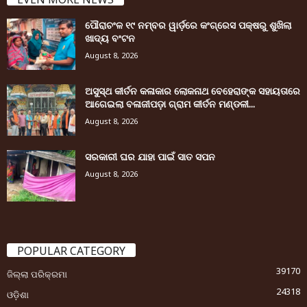
ପୌରାଚଂଳ ୧୯ ନମ୍ବର ୱାର୍ଡ଼ରେ କଂଗ୍ରେସ ପକ୍ଷରୁ ଶୁଖିଲା
ଖାଦ୍ୟ ବଂଟନ
August 8, 2026
ଅସୁସ୍ଥ କୀର୍ତନ କଳାକାର ଲୋକନାଥ ବେହେରାଙ୍କ ସହାୟତାରେ
ଆଗେଇଲା ବଳାଜୀପଡ଼ା ଗ୍ରାମ କୀର୍ତନ ମଣ୍ଡଳୀ...
August 8, 2026
ସରକାରୀ ଘର ଯାହା ପାଇଁ ସାତ ସପନ
August 8, 2026
POPULAR CATEGORY
39170
ଜିଲ୍ଲା ପରିକ୍ରମା
24318
ଓଡ଼ିଶା