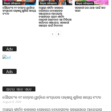
ଜିଲ୍ଲା ପରିକ୍ରମା
ଜିଲ୍ଲା ପରିକ୍ରମା
ଜିଲ୍ଲା ପରିକ୍ରମା
ପୌରାଚଂଳ ୧୯ ନମ୍ବର ୱାର୍ଡ଼ରେ
ଅସୁସ୍ଥ କୀର୍ତନ କଳାକାର
ସରକାରୀ ଘର ଯାହା ପାଇଁ ସାତ
କଂଗ୍ରେସ ପକ୍ଷରୁ ଶୁଖିଲା ଖାଦ୍ୟ
ଲୋକନାଥ ବେହେରାଙ୍କ
ସପନ
ବଂଟନ
ସହାୟତାରେ ଆଗେଇଲା
ବଳାଜୀପଡ଼ା ଗ୍ରାମ କୀର୍ତନ
ମଣ୍ଡଳୀ ରକ୍ତଦାନ ସହ ଚିକିତ୍ସା
ଖର୍ଚ୍ଚରେ ସହଯୋଗ, ସରକାରୀ
ସହାୟତା ପାଇଁ ନିବେଦନ
Adv
Ads
ଖବର ଏବେ ଏବେ
ପୌରାଚଂଳ ୧୯ ନମ୍ବର ୱାର୍ଡ଼ରେ କଂଗ୍ରେସ ପକ୍ଷରୁ ଶୁଖିଲା ଖାଦ୍ୟ ବଂଟନ
August 8, 2026
ଅସୁସ୍ଥ କୀର୍ତନ କଳାକାର ଲୋକନାଥ ବେହେରାଙ୍କ ସହାୟତାରେ ଆଗେଇଲା