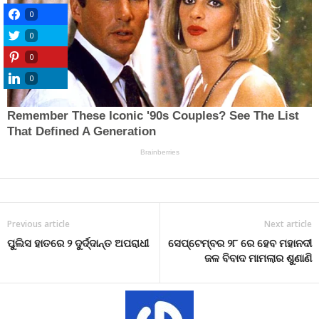
0
0
0
0
Previous article
Next article
ପୁଲିସ ହାତରେ ୨ ଦୁର୍ଦ୍ଦାନ୍ତ ଅପରାଧୀ
ସେପ୍ଟେମ୍ବର ୨୮ ରେ ହେବ ମହାନଦୀ
ଜଳ ବିବାଦ ମାମଲାର ଶୁଣାଣି