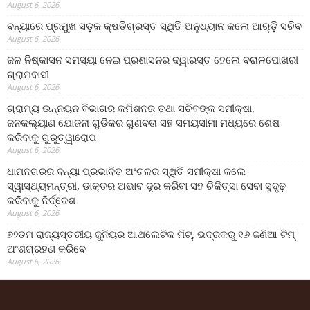
August 6, 2026
ବନ୍ୟାରେ ପ୍ରମୁଖ ସଡ଼କ କ୍ଷତିଗ୍ରସ୍ତ ସ୍ଥିତି ଅନୁଧ୍ୟାନ କଲେ ଆର୍‌ଡ଼ି ସଚିବ
August 6, 2026
ଜଳ ନିଷ୍କାସନ ସମସ୍ୟା ନେଇ ପ୍ରଶାସନର ଦ୍ୱାରସ୍ତ ହେଲେ ବରାଳପୋଖରୀ
ଗ୍ରାମବାସୀ
August 6, 2026
ଗ୍ରାମ୍ୟ ଉନ୍ନୟନ ବିଭାଗର କମିଶନର ତଥା ସଚିବଙ୍କ ସମୀକ୍ଷା,
ଜନକଲ୍ୟାଣ ଯୋଜନା ଗୁଡିକର ଗୁଣବତା ସହ ସମୟସୀମା ମଧ୍ୟରେ ଶେଷ
କରିବାକୁ ଗୁରୁତ୍ୱାରୋପ
August 6, 2026
ଧାମନଗରର ବନ୍ୟା ପ୍ରଭାବିତ ଅଂଚଳର ସ୍ଥିତି ସମୀକ୍ଷା କଲେ
ସ୍ୱାସ୍ଥ୍ୟମନ୍ତ୍ରୀ, ଡାକ୍ତର ଅଭାବ ଦୂର କରିବା ସହ ଚିକିତ୍ସା ସେବା ସୁଦୃଢ଼
କରିବାକୁ ନିର୍ଦ୍ଦେଶ
August 6, 2026
୭୨ତମ ରାଜ୍ୟସ୍ତରୀୟ ଜୁନିୟର ଆଥଲେଟିକ ମିଟ୍‌, ଭଦ୍ରକରୁ ୧୬ ଜଣିଆ ଟିମ୍
ଅଂଶଗ୍ରହଣ କରିବେ
August 6, 2026