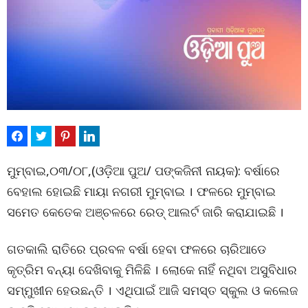
ମୁମ୍ବାଇ,୦୩/୦୮,(ଓଡ଼ିଆ ପୁଅ/ ପଙ୍କଜିନୀ ନାୟକ): ବର୍ଷାରେ
ବେହାଲ ହୋଇଛି ମାୟା ନଗରୀ ମୁମ୍ବାଇ । ଫଳରେ ମୁମ୍ବାଇ
ସମେତ କେତେକ ଅଞ୍ଚଳରେ ରେଡ୍ ଆଲର୍ଟ ଜାରି କରାଯାଇଛି ।
ଗତକାଲି ରାତିରେ ପ୍ରବଳ ବର୍ଷା ହେବା ଫଳରେ ଚାରିଆଡେ
କୃତ୍ରିମ ବନ୍ୟା ଦେଖିବାକୁ ମିଳିଛି । ଲୋକେ ନାହିଁ ନଥିବା ଅସୁବିଧାର
ସମ୍ମୁଖୀନ ହେଉଛନ୍ତି । ଏଥିପାଇଁ ଆଜି ସମସ୍ତ ସ୍କୁଲ ଓ କଲେଜ