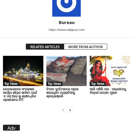
Bureau
https://www.odiapua.com
RELATED ARTICLES
MORE FROM AUTHOR
Top News
Top News
Top News
ରତ୍ନଭଣ୍ଡାର ସଂରକ୍ଷଣ
ବିମାନ ଦୁର୍ଘଟଣାରେ ପ୍ରାଣ
ଆଜି ପହିଲି ରଜ : ପଲ୍ଲୀଠାରୁ
କାର୍ଯ୍ୟ ଶୀଘ୍ର ସାରିବା ପାଇଁ
ହରାଇଥିବା ବ୍ୟକ୍ତିଙ୍କୁ
ଦିଲ୍ଲୀ ଉତ୍ସବ ମୁଖର
ଏ.ଏସ୍.ଆଇ.କୁ ଶ୍ରୀମନ୍ଦିର
ଶ୍ରଦ୍ଧାଞ୍ଜଳି
ପ୍ରଶାସନର ଚିଠି
Adv