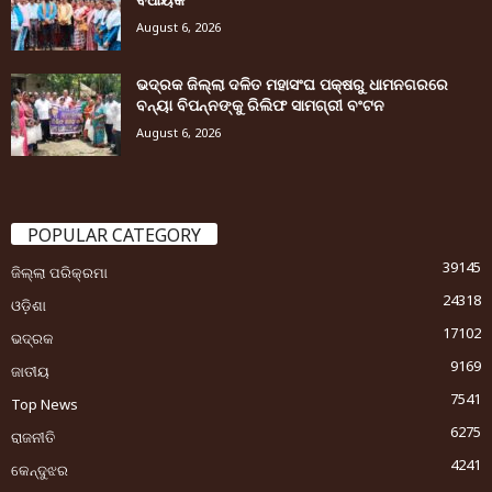
August 6, 2026
ଭଦ୍ରକ ଜିଲ୍ଲା ଦଳିତ ମହାସଂଘ ପକ୍ଷରୁ ଧାମନଗରରେ
ବନ୍ୟା ବିପନ୍ନଙ୍କୁ ରିଲିଫ ସାମଗ୍ରୀ ବଂଟନ
August 6, 2026
POPULAR CATEGORY
39145
ଜିଲ୍ଲା ପରିକ୍ରମା
24318
ଓଡ଼ିଶା
17102
ଭଦ୍ରକ
9169
ଜାତୀୟ
7541
Top News
6275
ରାଜନୀତି
4241
କେନ୍ଦୁଝର