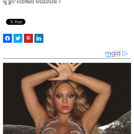
କୁ ଛୁଟି ଘୋଷଣା କରାଯାଇଛି ।