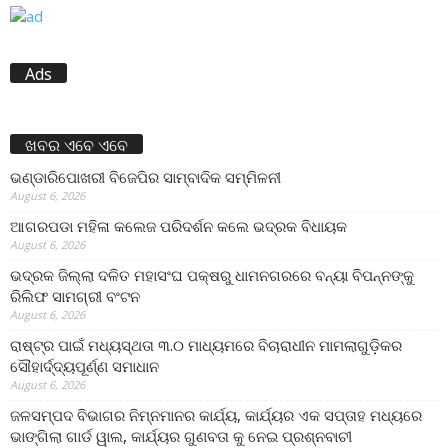
Ads
ଖବର ଏବେ ଏବେ
ଭଣ୍ଡାରିପୋଖରୀ ବିଜେପିର ସାମ୍ବାଦିକ ସମ୍ମିଳନୀ
August 6, 2026
ଆଗରପଡା ମହିଳା କଲେଜ ପରିଦର୍ଶନ କଲେ ଭଦ୍ରକ ବିଧାୟକ
August 6, 2026
ଭଦ୍ରକ ଜିଲ୍ଲା ଦଳିତ ମହାସଂଘ ପକ୍ଷରୁ ଧାମନଗରରେ ବନ୍ୟା ବିପନ୍ନଙ୍କୁ
ରିଲିଫ ସାମଗ୍ରୀ ବଂଟନ
August 6, 2026
ରାଷ୍ଟ୍ର ପାଇଁ ମଧ୍ୟସ୍ଥତା ୩.୦ ମାଧ୍ୟମରେ ବିଚାରାଧୀନ ମାମଲାଗୁଡ଼ିକର
ସୌହାର୍ଦ୍ଦ୍ୟପୂର୍ଣ୍ଣ ସମାଧାନ
August 6, 2026
ଜଳସମ୍ପଦ ବିଭାଗର ନିମ୍ନମାନର କାର୍ଯ୍ୟ, କାର୍ଯ୍ୟର ଏକ ସପ୍ତାହ ମଧ୍ୟରେ
ଭାଙ୍ଗିଲା ଗାର୍ଡ ୱାଲ, କାର୍ଯ୍ୟର ଗୁଣବତା କୁ ନେଇ ପ୍ରଶ୍ନବାଚୀ