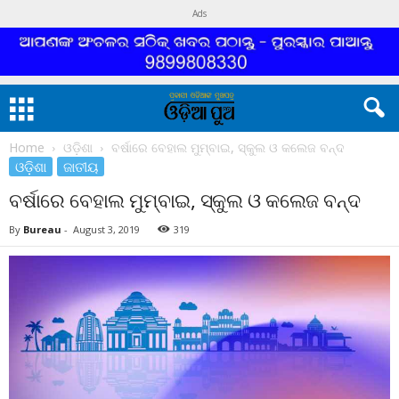
Ads
Home
ଓଡ଼ିଶା
ବର୍ଷାରେ ବେହାଲ ମୁମ୍ବାଇ, ସ୍କୁଲ ଓ କଲେଜ ବନ୍ଦ
ଓଡ଼ିଶା
ଜାତୀୟ
ବର୍ଷାରେ ବେହାଲ ମୁମ୍ବାଇ, ସ୍କୁଲ ଓ କଲେଜ ବନ୍ଦ
By
Bureau
-
August 3, 2019
319