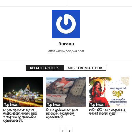
Bureau
https://www.odiapua.com
RELATED ARTICLES
MORE FROM AUTHOR
Top News
Top News
Top News
ରତ୍ନଭଣ୍ଡାର ସଂରକ୍ଷଣ
ବିମାନ ଦୁର୍ଘଟଣାରେ ପ୍ରାଣ
ଆଜି ପହିଲି ରଜ : ପଲ୍ଲୀଠାରୁ
କାର୍ଯ୍ୟ ଶୀଘ୍ର ସାରିବା ପାଇଁ
ହରାଇଥିବା ବ୍ୟକ୍ତିଙ୍କୁ
ଦିଲ୍ଲୀ ଉତ୍ସବ ମୁଖର
ଏ.ଏସ୍.ଆଇ.କୁ ଶ୍ରୀମନ୍ଦିର
ଶ୍ରଦ୍ଧାଞ୍ଜଳି
ପ୍ରଶାସନର ଚିଠି