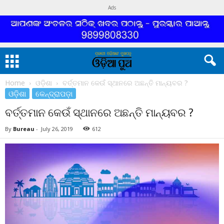
Ads
Home
ଓଡ଼ିଶା
ବର୍ତ୍ତମାନ କେଉଁ ସ୍ଥାନରେ ଅଛନ୍ତି ମାନ୍ୟବର ?
ଓଡ଼ିଶା
କେନ୍ଦ୍ରାପଡ଼ା
ବର୍ତ୍ତମାନ କେଉଁ ସ୍ଥାନରେ ଅଛନ୍ତି ମାନ୍ୟବର ?
By
Bureau
-
July 26, 2019
612