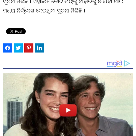
ସୂଚନା ମିଳିଛି । ଏହାଛଡା କୋର୍ଟ ତାଙ୍କୁ ବାହାରକୁ ନ ଯିବା ପାଇଁ
ମଧ୍ୟ ନିର୍ଦ୍ଦେଶ ଦେଇଥିବା ସୁଚନା ମିଳିଛି ।