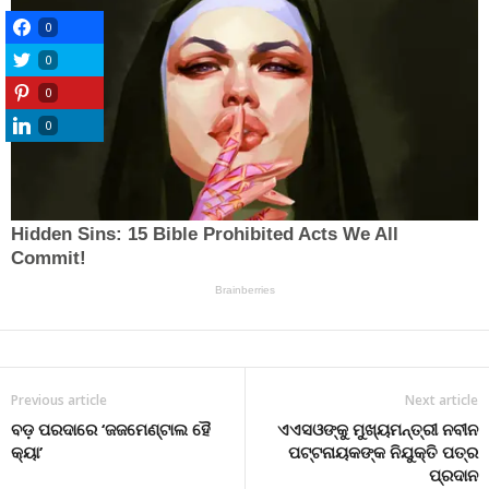
0
0
0
0
Previous article
Next article
ବଡ଼ ପରଦାରେ ‘ଜଜମେଣ୍ଟାଲ ହୈ
ଏଏସଓଙ୍କୁ ମୁଖ୍ୟମନ୍ତ୍ରୀ ନବୀନ
କ୍ୟା’
ପଟ୍ଟନାୟକଙ୍କ ନିଯୁକ୍ତି ପତ୍ର
ପ୍ରଦାନ