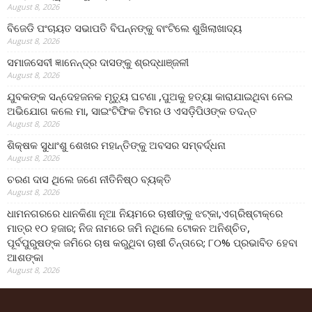
August 8, 2026
ବିଜେଡି ପଂଚାୟତ ସଭାପତି ବିପନ୍ନଙ୍କୁ ବାଂଟିଲେ ଶୁଖିଲାଖାଦ୍ୟ
August 8, 2026
ସମାଜସେବୀ ଜ୍ଞାନେନ୍ଦ୍ର ଦାସଙ୍କୁ ଶ୍ରଦ୍ଧାଞ୍ଜଳୀ
August 8, 2026
ଯୁବକଙ୍କ ସନ୍ଦେହଜନକ ମୃତ୍ୟୁ ଘଟଣା ,ପୁଅକୁ ହତ୍ୟା କାରାଯାଇଥିବା ନେଇ
ଅଭିଯୋଗ କଲେ ମା, ସାଇଂଟିଫିକ ଟିମର ଓ ଏସଡ଼ିପିଓଙ୍କ ତଦନ୍ତ
August 8, 2026
ଶିକ୍ଷକ ସୁଧାଂଶୁ ଶେଖର ମହାନ୍ତିଙ୍କୁ ଅବସର ସମ୍ବର୍ଦ୍ଧନା
August 8, 2026
ଚରଣ ଦାସ ଥିଲେ ଜଣେ ନୀତିନିଷ୍ଠ ବ୍ୟକ୍ତି
August 8, 2026
ଧାମନଗରରେ ଧାନକିଣା ନୂଆ ନିୟମରେ ଚାଷୀଙ୍କୁ ଝଟ୍‌କା,ଏଗ୍ରିଷ୍ଟାକ୍‌ରେ
ମାତ୍ର ୧୦ ହଜାର; ନିଜ ନାମରେ ଜମି ନଥିଲେ ଟୋକନ ଅନିଶ୍ଚିତ,
ପୂର୍ବପୁରୁଷଙ୍କ ଜମିରେ ଚାଷ କରୁଥିବା ଚାଷୀ ଚିନ୍ତାରେ; ୮୦% ପ୍ରଭାବିତ ହେବା
ଆଶଙ୍କା
August 8, 2026