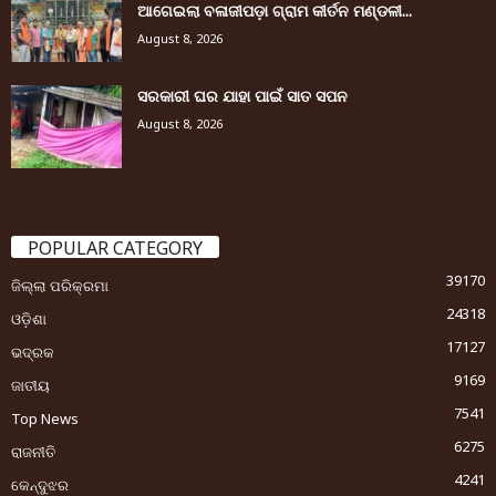
ଆଗେଇଲା ବଳାଜୀପଡ଼ା ଗ୍ରାମ କୀର୍ତନ ମଣ୍ଡଳୀ...
August 8, 2026
ସରକାରୀ ଘର ଯାହା ପାଇଁ ସାତ ସପନ
August 8, 2026
POPULAR CATEGORY
39170
ଜିଲ୍ଲା ପରିକ୍ରମା
24318
ଓଡ଼ିଶା
17127
ଭଦ୍ରକ
9169
ଜାତୀୟ
7541
Top News
6275
ରାଜନୀତି
4241
କେନ୍ଦୁଝର