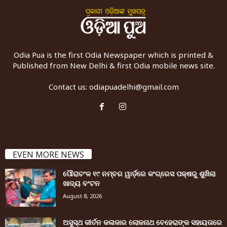
Odia Pua is the first Odia Newspaper which is printed &
Published from New Delhi & first Odia mobile news site.
Contact us:
odiapuadelhi@gmail.com
EVEN MORE NEWS
ପୌରାଚଂଳ ୧୯ ନମ୍ବର ୱାର୍ଡ଼ରେ କଂଗ୍ରେସ ପକ୍ଷରୁ ଶୁଖିଲା
ଖାଦ୍ୟ ବଂଟନ
August 8, 2026
ଅସୁସ୍ଥ କୀର୍ତନ କଳାକାର ଲୋକନାଥ ବେହେରାଙ୍କ ସହାୟତାରେ