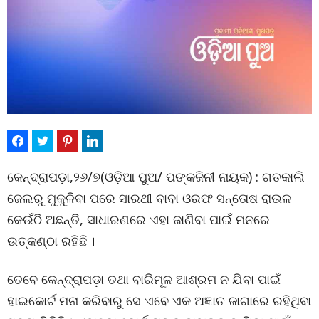
କେନ୍ଦ୍ରାପଡ଼ା,୨୬/୭(ଓଡ଼ିଆ ପୁଅ/ ପଙ୍କଜିନୀ ନାୟକ) : ଗତକାଲି
ଜେଲରୁ ମୁକୁଳିବା ପରେ ସାରଥୀ ବାବା ଓରଫ ସନ୍ତୋଷ ରାଉଳ
କେଉଁଠି ଅଛନ୍ତି, ସାଧାରଣରେ ଏହା ଜାଣିବା ପାଇଁ ମନରେ
ଉତ୍କଣ୍ଠା ରହିଛି ।
ତେବେ କେନ୍ଦ୍ରାପଡ଼ା ତଥା ବାରିମୂଳ ଆଶ୍ରମ ନ ଯିବା ପାଇଁ
ହାଇକୋର୍ଟ ମନା କରିବାରୁ ସେ ଏବେ ଏକ ଅଜ୍ଞାତ ଜାଗାରେ ରହିଥିବା