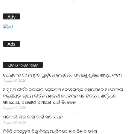
Adv
Ads
ଖବର ଏବେ ଏବେ
ପୌରାଚଂଳ ୧୯ ନମ୍ବର ୱାର୍ଡ଼ରେ କଂଗ୍ରେସ ପକ୍ଷରୁ ଶୁଖିଲା ଖାଦ୍ୟ ବଂଟନ
August 8, 2026
ଅସୁସ୍ଥ କୀର୍ତନ କଳାକାର ଲୋକନାଥ ବେହେରାଙ୍କ ସହାୟତାରେ ଆଗେଇଲା
ବଳାଜୀପଡ଼ା ଗ୍ରାମ କୀର୍ତନ ମଣ୍ଡଳୀ ରକ୍ତଦାନ ସହ ଚିକିତ୍ସା ଖର୍ଚ୍ଚରେ
ସହଯୋଗ, ସରକାରୀ ସହାୟତା ପାଇଁ ନିବେଦନ
August 8, 2026
ସରକାରୀ ଘର ଯାହା ପାଇଁ ସାତ ସପନ
August 8, 2026
ତିହିଡି଼ ସରସ୍ୱତୀ ଶିଶୁ ବିଦ୍ୟାମନ୍ଦିରରେ ଜ୍ଞାନ ବିଜ୍ଞାନ ମେଳା