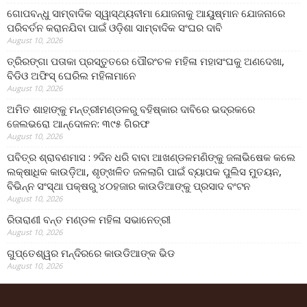
ଗୋପବନ୍ଧୁ ସାମ୍ବାଦିକ ସ୍ୱାସ୍ଥ୍ୟବୀମା ଯୋଜନାକୁ ଆୟୁଷ୍ମାନ ଯୋଜନାରେ
ପରିବର୍ତନ କରାନଯିବା ପାଇଁ ଓଡ଼ିଶା ସାମ୍ବାଦିକ ସଂଘର ଦାବି
August 10, 2026
ତ୍ରିରଙ୍ଗା ପତାକା ପ୍ରସ୍ତୁତରେ ପୌରଂଚଳ ମହିଳା ମହାସଂଘକୁ ଅଣଦେଖା,
ବିଡିଓ ଅଫିସ୍ ଘେରିଲ ମହିଳାମାନେ
August 10, 2026
ଅମିତ ଶାହାଙ୍କୁ ମନ୍ତ୍ରୀମଣ୍ଡଳରୁ ବହିଷ୍କାର ଦାବିରେ ଭଦ୍ରକରେ
ଜେଲଭରୋ ଆନ୍ଦୋଳନ: ୩୯୫ ଗିରଫ
August 10, 2026
ପବିତ୍ର ଶ୍ରାବଣମାସ : ୨ଦିନ ଧରି ବାବା ଆଖଣ୍ଡଳମଣିଙ୍କୁ ଜଳାଭିଷେକ କଲେ
ଲକ୍ଷାଧିକ କାଉଡ଼ିଆ, ଶୃଙ୍ଖଳିତ ଜଳଲାଗି ପାଇଁ ବ୍ୟାପକ ପୁଲିସ ମୁତୟନ,
ବିଭିନ୍ନ ସଂସ୍ଥା ପକ୍ଷରୁ ୪୦ହଜାର କାଉଡିଆଙ୍କୁ ପ୍ରସାଦ ବଂଟନ
August 10, 2026
ରିତାରାଣୀ ବନ୍ତ ମଣ୍ଡଳ ମହିଳା ସଭାନେତ୍ରୀ
August 10, 2026
ଗୁପ୍ତେଶ୍ୱର ମନ୍ଦିରରେ କାଉଡିଆଙ୍କ ଭିଡ
August 10, 2026