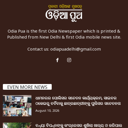
Odia Pua is the first Odia Newspaper which is printed &
Published from New Delhi & first Odia mobile news site.
Contact us:
odiapuadelhi@gmail.com
EVEN MORE NEWS
ଧାମନଗର ପୋଲିସର ସଚେତନ କାର୍ଯ୍ୟକ୍ରମ, ସାଇବର
ଠକେଇରୁ ବର୍ତିବାକୁ ଛାତ୍ରଛାତ୍ରୀଙ୍କୁ ପୁଲିସର ସଚେତନତା
August 10, 2026
ବନ୍ୟା ବିପନ୍ନଙ୍କୁ କଂଗ୍ରେସର ଶୁଖିଲା ଖାଦ୍ୟ ଓ ଜରିପାଲ