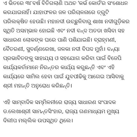
ଏ ଭିତରେ ୩୮ବର୍ଷ ବିତିଗଲାଣି ଅଥଚ ‘କର୍ଭ କୋର୍ଡ’ର ସଂଶୋଧନ
କରଯାଇନାହିଁ। ଯାହାଫଳର ଜଳ ପରିଚାଳନାରେ ତ୍ରୁଟି
ପରିଲକ୍ଷିତ ହେଉଛି। ମହାନଦୀ ଉଚ୍ଛୁଳିବାରୁ ଶାଖା ନଦୀଗୁଡ଼ିକର
ସ୍ଥିତି ଅସମ୍ଭାଳ ହୋଇଛି ଏବଂ ନଦୀ ବନ୍ଦ ଅତଡା ଖସିବା ସହ
ସାଧାରଣ ଲୋକଙ୍କ ଘରେ ପାଣି ପଶିଯାଇଛି। ବ୍ରାହ୍ମଣୀ,
ବୈତରଣୀ, ସୁବର୍ଣ୍ଣରେଖା, ଜଳକା ନଦୀ ବିପଦ ମୁହାଁ। ବନ୍ୟା
ପ୍ରଭାବିତଙ୍କୁ ସାହାଯ୍ୟ ଓ ସହଯୋଗ କରିବା ପାଇଁ ବିଜେପି
କାର୍ଯ୍ୟକର୍ତାମାନେ ନିରନ୍ତର କାର୍ଯ୍ୟ କରୁଛନ୍ତି ଏବଂ ଏହି
କାର୍ଯ୍ୟରେ ସାମିଲ ହେବା ପାଇଁ ଯୁବପୀଢିକୁ ଆଗେଇ ଆସିବାକୁ
ଶ୍ରୀ ମହାନ୍ତି ଅନୁରୋଧ କରିଛନ୍ତି।
ଏହି ସାମ୍ବାଦିକ ସମ୍ମିଳନୀରେ ରାଜ୍ୟ ସାଧାରଣ ସଂପାଦକ
ଡ.ଲେଖାଶ୍ରୀ ସାମନ୍ତସିଂହାର, ରାଜ୍ୟ ଗଣମାଧ୍ୟମ ମୁଖ୍ୟ
ଦିଲୀପ ମଲ୍ଲିକ ଉପସ୍ଥିତ ଥିଲେ।