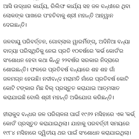
ଆସି ଉଦ୍ଧାର କାର୍ଯ୍ୟ, ରିଲିଫ କାର୍ଯ୍ୟ ସହ ଜଳ ବନ୍ଧୀରେ ଥିବା
ଲୋକଙ୍କ ପାଖରେ ପଂହଚିବାକୁ ଶ୍ରୀ ମହାନ୍ତି ଆହ୍ୱାନ
ଦେଇଛନ୍ତି।
ଜଳବାୟୁ ପରିବର୍ତ୍ତନ, ଗୋବ୍ଲାଲ ୱାରର୍ମିଙ୍ଗ୍‌, ଅଦିନିଆ ବନ୍ୟା
ବାତ୍ୟା ପରିସ୍ଥିତିକୁ ନେଇ ପ୍ରତି ୧୦ବର୍ଷରେ ‘କର୍ଭ କୋର୍ଡ’ର
ସଂଶୋଧନ ହେବା କଥା କିନ୍ତୁ ୨୨ବର୍ଷର ସରକାର ନିଦ୍ରାରେ
ଶୋଇଛନ୍ତି। ଫଳରେ ପ୍ରତିବର୍ଷ ବନ୍ୟାରେ ଶହ ଶହ ଗାଁ
ଜଳମଗ୍ନ ହେଉଛି। ନଦୀବନ୍ଦ ମରାମତି ନାଁରେ ପ୍ରତିବର୍ଷ କୋଟି
କୋଟି ଟଙ୍କାର ମିଛ ବିଲ୍ ପ୍ରସ୍ତୁତ କରାଯାଇ ଆତ୍ମସାତ
କରାଯାଇଛି ବୋଲି ଶ୍ରୀ ମହାନ୍ତି ଅଭିଯୋଗ କରିଛନ୍ତି।
ହୀରାକୁଦ ବନ୍ଧର ଜଳ ପରିଚାଳନା ପାଇଁ ୧୯୬୨ ମସିହାରେ ଏକ ‘କର୍ଭ୍
କୋର୍ଡ’ ପ୍ରସ୍ତୁତ କରାଯାଇଥିଲା। ଯାହାକୁ ପରବର୍ତ୍ତୀ ସମୟରେ
୧୯୮୪ ମସିହାରେ ଦ୍ୱିତୀୟ ଥର ପାଇଁ ସଂଶୋଧନ କରାଯାଇଥିଲା।