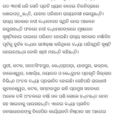
ଗତ ୩ବର୍ଷ ଧରି ସେତି ପ୍ରତି ଧ୍ୟାନ ନଦେଇ ଚିରନିଦ୍ରାରେ
ଶୋଇପଡ଼ୁଛନ୍ତି, ଯାହାର ପରିଣାମ ରାଜ୍ୟବାସୀ ଭୋଗୁଛନ୍ତି।
ରାଜ୍ୟ ସରକାର ନଦୀ ବନ୍ଧବାଡର ସ୍ଥିତି ନେଇ ଆକଳନ
କରୁନାହାନ୍ତି ଫଳରେ ନଦୀ ବନ୍ଧମାନଙ୍କରେ ମୂଷାଗାତ
ସୃଷ୍ଟିହୋଇ ଘାଇରେ ପରିଣତ ହୋଇଛି। ରାଜ୍ୟ ସରକାର ବର୍ଷାଦିନ
ପୂର୍ବରୁ ଦୁର୍ବଳ ବନ୍ଧର ସମୀକ୍ଷା କରିଥିଲେ ବନ୍ୟା ପରିସ୍ଥିତି ସୃଷ୍ଟି
ହୋଇନଥାନ୍ତା ବୋଲି ଶ୍ରୀ ମହାନ୍ତି କହିଛନ୍ତି।
ପୁରୀ, କଟକ, ଜଗତସିଂହପୁର, କେନ୍ଦ୍ରାପଡ଼ା, ଯାଜପୁର, ଭଦ୍ରକ,
ବାଲେଶ୍ୱର, ଖୋର୍ଦ୍ଧା, ନୟାଗଡ ଓ କେନ୍ଦୁଝର ପ୍ରଭୃତି ଜିଲ୍ଲାର
ବିଭିନ୍ନ ଅଂଚଳ ବନ୍ୟା ପ୍ରଭାବିତ ହୋଇଛି। ସେହିପରି ରାଜଧାନୀ
ଭୁବନେଶ୍ୱର, କଟକ, ସମ୍ବଲପୁର ଭଳି ପ୍ରମୁଖ ସହରରେ
ଅନେକ ତଳି ଅଂଚଳରେ ବର୍ଷା ଜଳ ପଶି ଲୋକେ ହନ୍ତସନ୍ତ ହେବା
ସହ ଖାଇବାକୁ ପାଉନାହାନ୍ତି। ଏନେଇ ବନ୍ୟା ପ୍ଳାବିତ
ଜନସାଧାରଣଙ୍କୁ ବିଜେପିର କାର୍ଯ୍ୟକର୍ତା ନିଷ୍ଠାର ସହ ଆଗେଇ