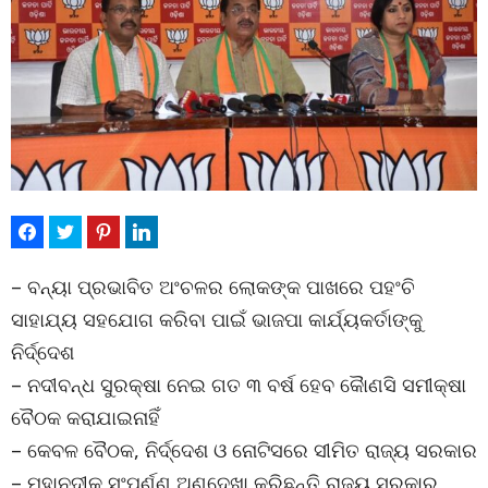
– ବନ୍ୟା ପ୍ରଭାବିତ ଅଂଚଳର ଲୋକଙ୍କ ପାଖରେ ପହଂଚି
ସାହାଯ୍ୟ ସହଯୋଗ କରିବା ପାଇଁ ଭାଜପା କାର୍ଯ୍ୟକର୍ତାଙ୍କୁ
ନିର୍ଦ୍ଦେଶ
– ନଦୀବନ୍ଧ ସୁରକ୍ଷା ନେଇ ଗତ ୩ ବର୍ଷ ହେବ କୈାଣସି ସମୀକ୍ଷା
ବୈଠକ କରାଯାଇନାହିଁ
– କେବଳ ବୈଠକ, ନିର୍ଦ୍ଦେଶ ଓ ନୋଟିସରେ ସୀମିତ ରାଜ୍ୟ ସରକାର
– ମହାନଦୀକୁ ସଂପୂର୍ଣ୍ଣ ଅଣଦେଖା କରିଛନ୍ତି ରାଜ୍ୟ ସରକାର