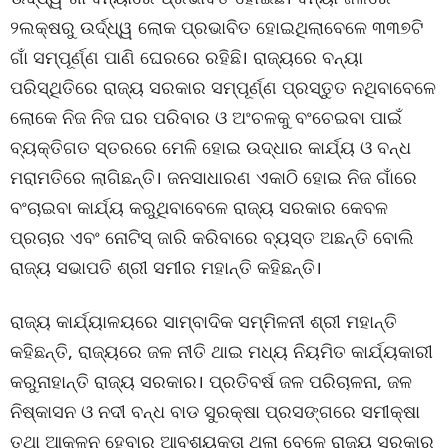
୨ଲକ୍ଷରୁ ଉର୍ଦ୍ଧ୍ୱ ଲୋକ ପ୍ରଭାବିତ ହୋଇଥିଲାବେଳେ ୩୩୭ଟି
ଗାଁ ସମ୍ପୂର୍ଣ୍ଣ ପାଣି ଘେରରେ ରହିଛି। ରାଜ୍ୟରେ ବନ୍ୟା
ପରିସ୍ଥିତିରେ ରାଜ୍ୟ ସରକାର ସମ୍ପୂର୍ଣ୍ଣ ପ୍ରସ୍ତୁତ ନଥିବାବେଳେ
ଲୋକେ ନିଜ ନିଜ ଘର ପରିବାର ଓ ଅଂଚଳକୁ ବଂଚେଇବା ପାଇଁ
ବ୍ୟକ୍ତିଗତ ସ୍ତରରେ ମେଳି ହୋଇ ଉଦ୍ଧାର କାର୍ଯ୍ୟ ଓ ବନ୍ଧ
ମରାମତିରେ ଲାଗିଛନ୍ତି। ଜନସାଧାରଣ ଏକାଠି ହୋଇ ନିଜ ଗାଁରେ
ବଂଚାଇବା କାର୍ଯ୍ୟ କରୁଥିବାବେଳେ ରାଜ୍ୟ ସରକାର କେବଳ
ପ୍ରଚାର ଏବଂ ନୋଟିସ୍ ଜାରି କରିବାରେ ବ୍ୟସ୍ତ ଅଛନ୍ତି ବୋଲି
ରାଜ୍ୟ ସଭାପତି ଶ୍ରୀ ସମୀର ମହାନ୍ତି କହିଛନ୍ତି।
ରାଜ୍ୟ କାର୍ଯ୍ୟାଳୟରେ ସାମ୍ବାଦିକ ସମ୍ମିଳନୀ ଶ୍ରୀ ମହାନ୍ତି
କହିଛନ୍ତି, ରାଜ୍ୟରେ ଜଳ ନୀତି ଥାଇ ମଧ୍ୟ ନିୟମିତ କାର୍ଯ୍ୟକାରୀ
କରୁନାହାନ୍ତି ରାଜ୍ୟ ସରକାର। ପ୍ରତିବର୍ଷ ଜଳ ପରିଚାଳନା, ଜଳ
ନିଷ୍କାସନ ଓ ନଦୀ ବନ୍ଧ ବାଡ ସୁରକ୍ଷା ପ୍ରସଙ୍ଗରେ ସମୀକ୍ଷା
ତଥା ଆକଳନ ହେବାର ଆବଶ୍ୟକତା ଥିଲା ବେଳେ ରାଜ୍ୟ ସରକାର