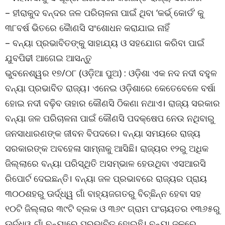
– ହୀରାକୁଦ ବନ୍ଦର ଜଳ ପରିଚାଳନା ପାଇଁ ଥିବା ‘କର୍ଭ୍ କୋର୍ଡ’ କୁ
୩୮ବର୍ଷ ଭିତରେ କୈାଣସି ସଂଶୋଧନ କରାଯାଇ ନାହିଁ
– ବନ୍ୟା ପ୍ରଭାବିତଙ୍କୁ ସାହାଯ୍ୟ ଓ ସହଯୋଗ କରିବା ପାଇଁ
ଯୁବପିଢୀ ଆଗେଇ ଆସନ୍ତୁ
ଭୁବନେଶ୍ୱର ୧୭/୦୮ (ଓଡ଼ିଆ ପୁଅ) : ଓଡ଼ିଶା ଏକ ନଦ ନଦୀ ବହୁଳ
ବନ୍ୟା ପ୍ରଭାବିତ ରାଜ୍ୟ। ଏନେଇ ଓଡ଼ିଶାରେ କେତେବେଳେ ବର୍ଷା
ହୋଇ ନଦୀ ବଢ଼ିବ ତାହାର କୌଣସି ଠିକଣା ନଥାଏ। ରାଜ୍ୟ ସରକାର
ବନ୍ୟା ଜଳ ପରିଚାଳନା ପାଇଁ କୌଣସି ପଦକ୍ଷେପ ନେଉ ନଥିବାରୁ
ଜନସାଧାରଣଙ୍କ ଜୀବନ ବିପଦରେ। ବନ୍ୟା ସମୟରେ ରାଜ୍ୟ
ସରକାରଙ୍କ ଅବହେଳା ସାମ୍ନାକୁ ଆସିଛି। ରାଜ୍ୟର ୧୨ରୁ ଅଧିକ
ଜିଲ୍ଲାରେ ବନ୍ୟା ପରିସ୍ଥିତି ଅସମ୍ଭାଳ ହେଉଥିବା ଏସଆରସି
ରିପୋର୍ଟ ଦେଇଛନ୍ତି। ବନ୍ୟା ଜଳ ପ୍ରଭାବରେ ରାଜ୍ୟର ପ୍ରାୟ
୩୦୦ଶହରୁ ଊର୍ଦ୍ଧ୍ୱ ଗାଁ ବାହ୍ୟଜଗତରୁ ବିଚ୍ଛିନ୍ନ ହେବା ସହ
୧୦ଟି ଜିଲ୍ଲାର ୩୯ଟି ବ୍ଲକ ଓ ୩୬୯ ଗ୍ରାମ ପଂଚାୟତର ୧୩୬୫ରୁ
ଊର୍ଦ୍ଧ୍ୱ ଗାଁ ବନ୍ୟାରେ ପ୍ରଭାବିତ ହୋଇଛି। ବନ୍ୟା ଜଳରେ