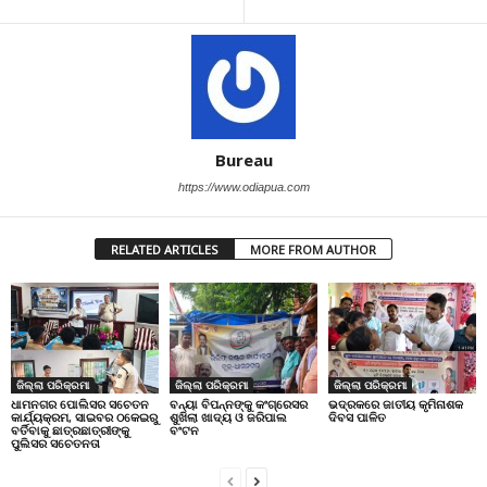
Bureau
https://www.odiapua.com
RELATED ARTICLES
MORE FROM AUTHOR
ଜିଲ୍ଲା ପରିକ୍ରମା
ଜିଲ୍ଲା ପରିକ୍ରମା
ଜିଲ୍ଲା ପରିକ୍ରମା
ଧାମନଗର ପୋଲିସର ସଚେତନ
ବନ୍ୟା ବିପନ୍ନଙ୍କୁ କଂଗ୍ରେସର
ଭଦ୍ରକରେ ଜାତୀୟ କୃମିନାଶକ
କାର୍ଯ୍ୟକ୍ରମ, ସାଇବର ଠକେଇରୁ
ଶୁଖିଲା ଖାଦ୍ୟ ଓ ଜରିପାଲ
ଦିବସ ପାଳିତ
ବର୍ତିବାକୁ ଛାତ୍ରଛାତ୍ରୀଙ୍କୁ
ବଂଟନ
ପୁଲିସର ସଚେତନତା