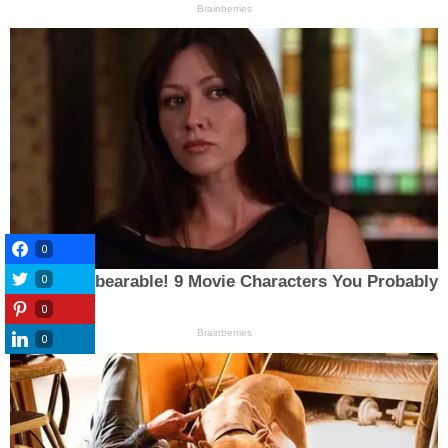
0
0
0
0