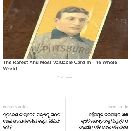
Previous article
Next article
ପ୍ରଦେଶ କଂଗ୍ରେସ ପକ୍ଷରୁ ଗଠିତ
ହେଁସମୂଳ ତଳସାହିର ଖଣି
ହେଲା ରାଜ୍ୟସ୍ତରୀୟ ବନ୍ୟା ରିଲିଫ
କ୍ଷତିଗ୍ରସ୍ତଙ୍କୁ ନିଯୁକ୍ତି ଓ
କମିଟି
ଥଇଥାନ ଦାବି ନେଇ ଦାବିପତ୍ର