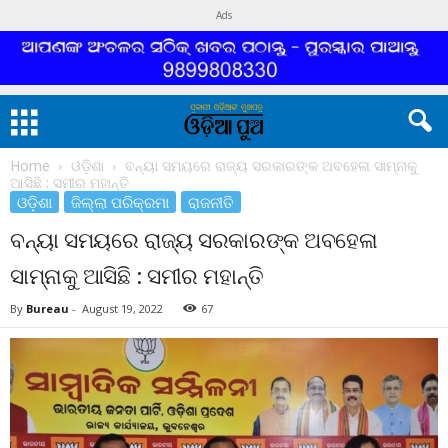
Ads
Home
ଓଡ଼ିଶା
ବନ୍ୟା ସମୟରେ ରାଜ୍ୟ ସରକାରଙ୍କ ଅବହେଳା ସାମ୍ନାକୁ
ଆସିଛି : ସମୀର ମହାନ୍ତି
ଓଡ଼ିଶା
ଜିଲ୍ଲା ପରିକ୍ରମା
ରାଜନୀତି
ବନ୍ୟା ସମୟରେ ରାଜ୍ୟ ସରକାରଙ୍କ ଅବହେଳା
ସାମ୍ନାକୁ ଆସିଛି : ସମୀର ମହାନ୍ତି
By
Bureau
-
August 19, 2022
67