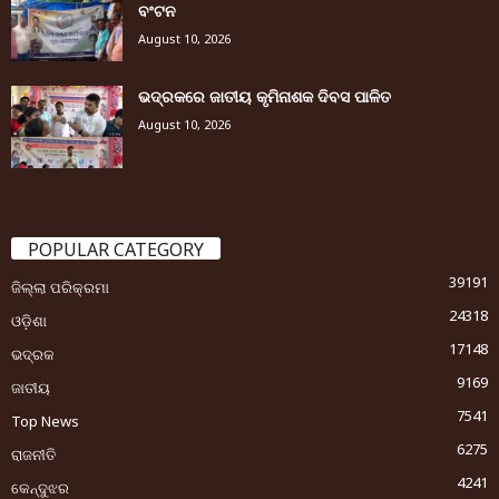
ବଂଟନ
August 10, 2026
ଭଦ୍ରକରେ ଜାତୀୟ କୃମିନାଶକ ଦିବସ ପାଳିତ
August 10, 2026
POPULAR CATEGORY
39191
ଜିଲ୍ଲା ପରିକ୍ରମା
24318
ଓଡ଼ିଶା
17148
ଭଦ୍ରକ
9169
ଜାତୀୟ
7541
Top News
6275
ରାଜନୀତି
4241
କେନ୍ଦୁଝର