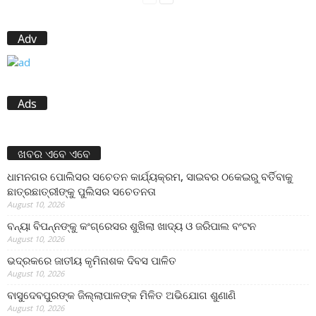
Adv
Ads
ଖବର ଏବେ ଏବେ
ଧାମନଗର ପୋଲିସର ସଚେତନ କାର୍ଯ୍ୟକ୍ରମ, ସାଇବର ଠକେଇରୁ ବର୍ତିବାକୁ
ଛାତ୍ରଛାତ୍ରୀଙ୍କୁ ପୁଲିସର ସଚେତନତା
August 10, 2026
ବନ୍ୟା ବିପନ୍ନଙ୍କୁ କଂଗ୍ରେସର ଶୁଖିଲା ଖାଦ୍ୟ ଓ ଜରିପାଲ ବଂଟନ
August 10, 2026
ଭଦ୍ରକରେ ଜାତୀୟ କୃମିନାଶକ ଦିବସ ପାଳିତ
August 10, 2026
ବାସୁଦେବପୁରଙ୍କ ଜିଲ୍ଲାପାଳଙ୍କ ମିଳିତ ଅଭିଯୋଗ ଶୁଣାଣି
August 10, 2026