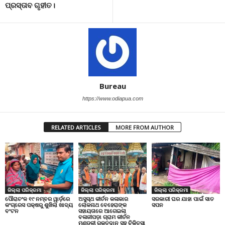
ପ୍ରସ୍ତାବ ଗୃହୀତ।
Bureau
https://www.odiapua.com
RELATED ARTICLES
MORE FROM AUTHOR
ଜିଲ୍ଲା ପରିକ୍ରମା
ଜିଲ୍ଲା ପରିକ୍ରମା
ଜିଲ୍ଲା ପରିକ୍ରମା
ପୌରାଚଂଳ ୧୯ ନମ୍ବର ୱାର୍ଡ଼ରେ
ଅସୁସ୍ଥ କୀର୍ତନ କଳାକାର
ସରକାରୀ ଘର ଯାହା ପାଇଁ ସାତ
କଂଗ୍ରେସ ପକ୍ଷରୁ ଶୁଖିଲା ଖାଦ୍ୟ
ଲୋକନାଥ ବେହେରାଙ୍କ
ସପନ
ବଂଟନ
ସହାୟତାରେ ଆଗେଇଲା
ବଳାଜୀପଡ଼ା ଗ୍ରାମ କୀର୍ତନ
ମଣ୍ଡଳୀ ରକ୍ତଦାନ ସହ ଚିକିତ୍ସା