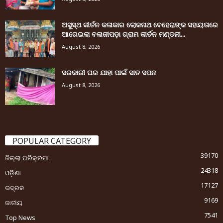
ଅସୁସ୍ଥ କୀର୍ତନ କଳାକାର ଲୋକନାଥ ବେହେରାଙ୍କ ସହାୟତାରେ
ଆଗେଇଲା ବଳାଜୀପଡ଼ା ଗ୍ରାମ କୀର୍ତନ ମଣ୍ଡଳୀ...
August 8, 2026
ସରକାରୀ ଘର ଯାହା ପାଇଁ ସାତ ସପନ
August 8, 2026
POPULAR CATEGORY
39170
ଜିଲ୍ଲା ପରିକ୍ରମା
24318
ଓଡ଼ିଶା
17127
ଭଦ୍ରକ
9169
ଜାତୀୟ
7541
Top News