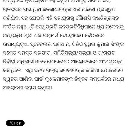
ବାତ୍ୟାରେ କ୍ଷୟକ୍ଷତି ହୋଇଥିବା ବାସଗୃହ ସମେତ କଚା
ଚାଳଛପର ଘର ଥିବା ଜନସାଧାରଙ୍କ ଏକ ତାଲିକା ପ୍ରସ୍ତୁତ
କରିଯିବା ସହ ଯେଭଳି ଏହି ସହାୟତାରୁ କୈାଣସି କ୍ଷତିଗ୍ରସ୍ତ
ବଂଚିତ ନହୁଅନ୍ତି ସେଥିପ୍ରତି ଜନପ୍ରତିନିଧିମାନେ ଧ୍ୟାନଦେବାକୁ
ଅଧ୍ୟକ୍ଷ ଶ୍ରୀ ଧଳ ପରାମର୍ଶ ଦେଇଥିଲେ। ବୈଠକରେ
ଉପାଧ୍ୟକ୍ଷା ସ୍ନେହଲତା ପ୍ରଧାନ, ବିଡିଓ ସୁଧିର କୁମାର ସିଂଙ୍କ
ସମେତ ସମସ୍ତ ସରପଂଚ, ସମିତିସଭ୍ୟ/ସଭ୍ୟା ଓ ପଂଚାୟତ
ନିର୍ବାହୀ ଅଧିକାରୀମାନେ ଯୋଗଦେଇ ଆଲୋଚନାରେ ଅଂଶଗ୍ରହଣ
କରିଥିଲେ। ଏଥି ସହିତ ରାଜ୍ୟ ସରକାରଙ୍କ କାଳିଆ ଯୋଜନାରେ
ସ୍ୱଛତା ଆଣିବା ପାଇଁ କୃଷକମାନଙ୍କ ଚିହ୍ନଟ ସମ୍ପର୍କରେ ମଧ୍ୟ
ଆଲୋଚନା କରାଯାଇଥିଲା।