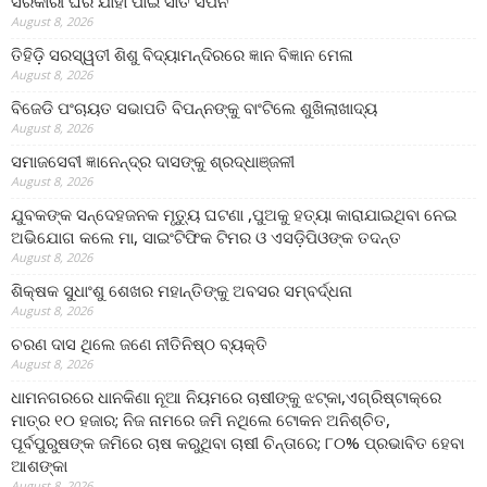
ସରକାରୀ ଘର ଯାହା ପାଇଁ ସାତ ସପନ
August 8, 2026
ତିହିଡି଼ ସରସ୍ୱତୀ ଶିଶୁ ବିଦ୍ୟାମନ୍ଦିରରେ ଜ୍ଞାନ ବିଜ୍ଞାନ ମେଳା
August 8, 2026
ବିଜେଡି ପଂଚାୟତ ସଭାପତି ବିପନ୍ନଙ୍କୁ ବାଂଟିଲେ ଶୁଖିଲାଖାଦ୍ୟ
August 8, 2026
ସମାଜସେବୀ ଜ୍ଞାନେନ୍ଦ୍ର ଦାସଙ୍କୁ ଶ୍ରଦ୍ଧାଞ୍ଜଳୀ
August 8, 2026
ଯୁବକଙ୍କ ସନ୍ଦେହଜନକ ମୃତ୍ୟୁ ଘଟଣା ,ପୁଅକୁ ହତ୍ୟା କାରାଯାଇଥିବା ନେଇ
ଅଭିଯୋଗ କଲେ ମା, ସାଇଂଟିଫିକ ଟିମର ଓ ଏସଡ଼ିପିଓଙ୍କ ତଦନ୍ତ
August 8, 2026
ଶିକ୍ଷକ ସୁଧାଂଶୁ ଶେଖର ମହାନ୍ତିଙ୍କୁ ଅବସର ସମ୍ବର୍ଦ୍ଧନା
August 8, 2026
ଚରଣ ଦାସ ଥିଲେ ଜଣେ ନୀତିନିଷ୍ଠ ବ୍ୟକ୍ତି
August 8, 2026
ଧାମନଗରରେ ଧାନକିଣା ନୂଆ ନିୟମରେ ଚାଷୀଙ୍କୁ ଝଟ୍‌କା,ଏଗ୍ରିଷ୍ଟାକ୍‌ରେ
ମାତ୍ର ୧୦ ହଜାର; ନିଜ ନାମରେ ଜମି ନଥିଲେ ଟୋକନ ଅନିଶ୍ଚିତ,
ପୂର୍ବପୁରୁଷଙ୍କ ଜମିରେ ଚାଷ କରୁଥିବା ଚାଷୀ ଚିନ୍ତାରେ; ୮୦% ପ୍ରଭାବିତ ହେବା
ଆଶଙ୍କା
August 8, 2026