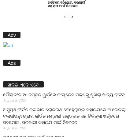
ଖର୍ଚ୍ଚରେ ସହଯୋଗ, ସରକାରୀ
ସହାୟତା ପାଇଁ ନିବେଦନ
Adv
Ads
ଖବର ଏବେ ଏବେ
ପୌରାଚଂଳ ୧୯ ନମ୍ବର ୱାର୍ଡ଼ରେ କଂଗ୍ରେସ ପକ୍ଷରୁ ଶୁଖିଲା ଖାଦ୍ୟ ବଂଟନ
August 8, 2026
ଅସୁସ୍ଥ କୀର୍ତନ କଳାକାର ଲୋକନାଥ ବେହେରାଙ୍କ ସହାୟତାରେ ଆଗେଇଲା
ବଳାଜୀପଡ଼ା ଗ୍ରାମ କୀର୍ତନ ମଣ୍ଡଳୀ ରକ୍ତଦାନ ସହ ଚିକିତ୍ସା ଖର୍ଚ୍ଚରେ
ସହଯୋଗ, ସରକାରୀ ସହାୟତା ପାଇଁ ନିବେଦନ
August 8, 2026