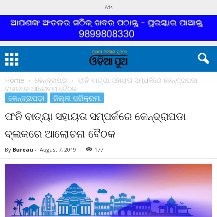
Ads
Home
କେନ୍ଦ୍ରାପଡ଼ା
ଫନି ବାତ୍ୟା ସହାୟତା ସମ୍ପର୍କରେ କେନ୍ଦ୍ରାପଡା
ବ୍ଲକରେ ଆଲୋଚନା ବୈଠକ
କେନ୍ଦ୍ରାପଡ଼ା
ଜିଲ୍ଲା ପରିକ୍ରମା
ଫନି ବାତ୍ୟା ସହାୟତା ସମ୍ପର୍କରେ କେନ୍ଦ୍ରାପଡା
ବ୍ଲକରେ ଆଲୋଚନା ବୈଠକ
By
Bureau
-
August 7, 2019
177