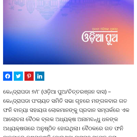
କେନ୍ଦ୍ରାପଡା ୭/୮ (ଓଡ଼ିଆ ପୁଅ/ଚିତ୍ତରଞ୍ଜନ ଦାସ) –
କେନ୍ଦ୍ରାପଡା ପଂଚାୟତ ସମିତି ସଭା ଗୃହରେ ମଙ୍ଗଳବାର ଗତ
ଫନି ବାତ୍ୟା ସହାୟତା ଲୋକମାନଙ୍କୁ ପ୍ରଦାନ ସମ୍ପର୍କରେ ଏକ
ଆଲୋଚନା ବୈଠକ ବ୍ଲକ ଅଧ୍ୟକ୍ଷ ଅନାମବନ୍ଧୁ ଧଳଙ୍କ
ଅଧ୍ୟକ୍ଷତାରେ ଅନୁଷ୍ଠିତ ହୋଇଥିଲା। ବୈଠକରେ ଗତ ଫନି