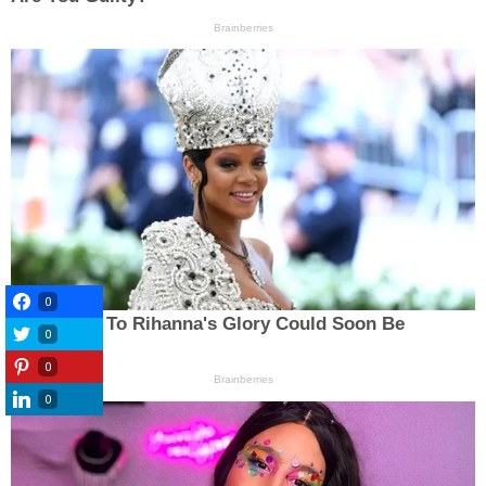
0
0
0
0