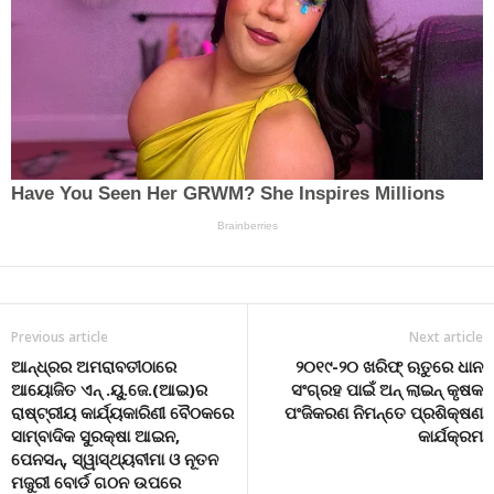
Previous article
Next article
ଆନ୍ଧ୍ରର ଅମରାବତୀଠାରେ
୨୦୧୯-୨୦ ଖରିଫ୍ ଋତୁରେ ଧାନ
ଆୟୋଜିତ ଏନ୍ .ୟୁ.ଜେ.(ଆଇ)ର
ସଂଗ୍ରହ ପାଇଁ ଅନ୍ ଲାଇନ୍ କୃଷକ
ରାଷ୍ଟ୍ରୀୟ କାର୍ଯ୍ୟକାରିଣୀ ବୈଠକରେ
ପଂଜିକରଣ ନିମନ୍ତେ ପ୍ରଶିକ୍ଷଣ
ସାମ୍ବାଦିକ ସୁରକ୍ଷା ଆଇନ,
କାର୍ଯକ୍ରମ
ପେନସନ୍, ସ୍ୱାସ୍ଥ୍ୟବୀମା ଓ ନୂତନ
ମଜୁରୀ ବୋର୍ଡ ଗଠନ ଉପରେ