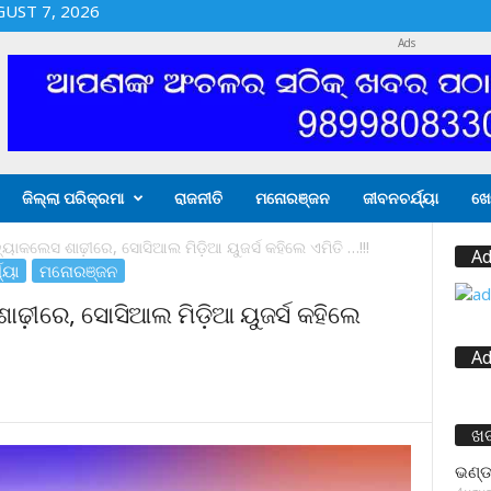
GUST 7, 2026
Ads
ଜିଲ୍ଲା ପରିକ୍ରମା
ରାଜନୀତି
ମନୋରଞ୍ଜନ
ଜୀବନଚର୍ଯ୍ୟା
ଖେ
ବ୍ୟାକଲେସ ଶାଢ଼ୀରେ, ସୋସିଆଲ ମିଡ଼ିଆ ୟୁଜର୍ସ କହିଲେ ଏମିତି …!!!
Ad
୍ୟା
ମନୋରଞ୍ଜନ
ଶାଢ଼ୀରେ, ସୋସିଆଲ ମିଡ଼ିଆ ୟୁଜର୍ସ କହିଲେ
Ad
ଖ
ଭଣ୍ଡ