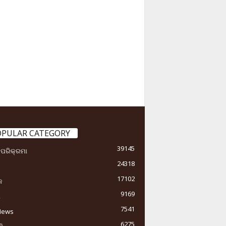
OPULAR CATEGORY
39145
ା ପରିକ୍ରମା
24318
17102
କ
9169
ୟ
7541
News
6275