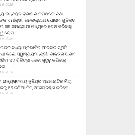
 6, 2026
ମ୍ୟ ଉନ୍ନୟନ ବିଭାଗର କମିଶନର ତଥା
ଙ୍କ ସମୀକ୍ଷା, ଜନକଲ୍ୟାଣ ଯୋଜନା ଗୁଡିକର
ତା ସହ ସମୟସୀମା ମଧ୍ୟରେ ଶେଷ କରିବାକୁ
ତ୍ୱାରୋପ
 6, 2026
ଗରର ବନ୍ୟା ପ୍ରଭାବିତ ଅଂଚଳର ସ୍ଥିତି
୍ଷା କଲେ ସ୍ୱାସ୍ଥ୍ୟମନ୍ତ୍ରୀ, ଡାକ୍ତର ଅଭାବ
ରିବା ସହ ଚିକିତ୍ସା ସେବା ସୁଦୃଢ଼ କରିବାକୁ
ଦେଶ
 6, 2026
 ରାଜ୍ୟସ୍ତରୀୟ ଜୁନିୟର ଆଥଲେଟିକ ମିଟ୍‌,
କରୁ ୧୬ ଜଣିଆ ଟିମ୍ ଅଂଶଗ୍ରହଣ କରିବେ
 6, 2026