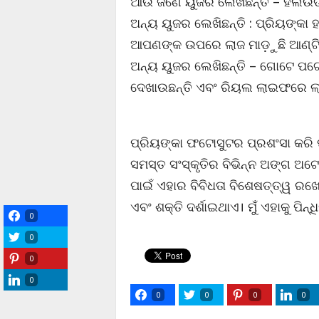
ଆଉ ଜଣେ ୟୁଜର ଲେଖିଛନ୍ତି – ହଲିଉଡର
ଅନ୍ୟ ୟୁଜର ଲେଖିଛନ୍ତି : ପ୍ରିୟଙ୍କା 
ଆପଣଙ୍କ ଉପରେ ଲାଜ ମାଡ଼ୁଛି ଆଣ୍ଟି
ଅନ୍ୟ ୟୁଜର ଲେଖିଛନ୍ତି – ଗୋଟେ ପଟେ
ଦେଖାଉଛନ୍ତି ଏବଂ ରିୟଲ ଲାଇଫରେ ଲା
ପ୍ରିୟଙ୍କା ଫଟୋସୁଟର ପ୍ରଶଂସା କରି ପ
ସମସ୍ତ ସଂସ୍କୃତିର ବିଭିନ୍ନ ଅଙ୍ଗ ଅଟ
ପାଇଁ ଏହାର ବିବିଧତା ବିଶେଷତ୍ତ୍ୱ ରଖେ
ଏବଂ ଶକ୍ତି ଦର୍ଶାଇଥାଏ। ମୁଁ ଏହାକୁ ପିନ
0
0
0
0
0
0
0
0