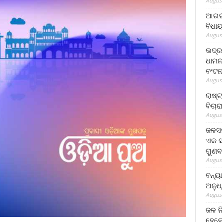
August
ଆଗରପ
ବିଧା
August
ଭଦ୍ର
ଧାମନ
ବଂଟ
August
ରାଷ୍
ବିଚାର
August
ଜଳସମ
ଏକ ସପ
ଗୁଣବ
August
ବନ୍ୟ
ଅନୁଧ
August
ଜଳ ନ
ହେଲେ