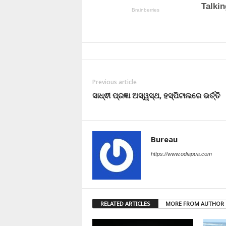
Previous article
ସାଧ୍ଵୀ ପ୍ରଜ୍ଞା ଅସ୍ୱସ୍ଥ, ହସ୍ପିଟାଲରେ ଭର୍ତ୍ତି
Bureau
https://www.odiapua.com
RELATED ARTICLES
MORE FROM AUTHOR