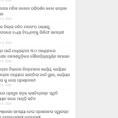
 6, 2026
ଡା ମହିଳା କଲେଜ ପରିଦର୍ଶନ କଲେ ଭଦ୍ରକ
ୟକ
 6, 2026
କ ଜିଲ୍ଲା ଦଳିତ ମହାସଂଘ ପକ୍ଷରୁ
ଗରରେ ବନ୍ୟା ବିପନ୍ନଙ୍କୁ ରିଲିଫ ସାମଗ୍ରୀ
ନ
 6, 2026
ଟ୍ର ପାଇଁ ମଧ୍ୟସ୍ଥତା ୩.୦ ମାଧ୍ୟମରେ
ାଧୀନ ମାମଲାଗୁଡ଼ିକର ସୌହାର୍ଦ୍ଦ୍ୟପୂର୍ଣ୍ଣ ସମାଧାନ
 6, 2026
୍ପଦ ବିଭାଗର ନିମ୍ନମାନର କାର୍ଯ୍ୟ, କାର୍ଯ୍ୟର
୍ତାହ ମଧ୍ୟରେ ଭାଙ୍ଗିଲା ଗାର୍ଡ ୱାଲ, କାର୍ଯ୍ୟର
ତା କୁ ନେଇ ପ୍ରଶ୍ନବାଚୀ
 6, 2026
ାରେ ପ୍ରମୁଖ ସଡ଼କ କ୍ଷତିଗ୍ରସ୍ତ ସ୍ଥିତି
୍ୟାନ କଲେ ଆର୍‌ଡ଼ି ସଚିବ
 6, 2026
ିଷ୍କାସନ ସମସ୍ୟା ନେଇ ପ୍ରଶାସନର ଦ୍ୱାରସ୍ତ
 ବରାଳପୋଖରୀ ଗ୍ରାମବାସୀ