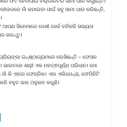
େ ଫିଟ ହେବାପାଇଁ ବଲ୍ଗାରିଟିର ସାମା ପାର କରୁଛନ୍ତି।
ହଲୀଉଡରେ ନାଁ କମାଇବା ପାଇଁ ସବୁ ସାମା ପାର କରିଛନ୍ତି,
।
 ଆପଣ ସିନେମାରେ ଦେଶୀ ଗାର୍ଲ ବନିକରି ସଭ୍ୟତା
ଜ କରନ୍ତୁ।
୍ରିୟଙ୍କା ଇନ୍ଷ୍ଠାଗ୍ରାମରେ ଲେଖିଛନ୍ତି – ଫେସନ
େ। ଭାରତରେ ଶାଢ଼ୀ ଏକ ମହତ୍ଵପୂର୍ଣ୍ଣ ପରିଧାନ। ମୋ
 ନାଁ କି ଏହାର ଫେବ୍ରିକ। ଏହା ଏଲିଗେନ୍ସ, ଫେମିନିଟି
୍ଧିକରି ବହୁତ ଭଲ ଅନୁଭବ କରୁଛି।