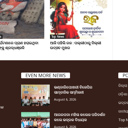
s
Top News
ୁର୍ଘଟଣାରେ ପ୍ରାଣ ହରାଇଥିବା
ଆଜି ପହିଲି ରଜ : ପଲ୍ଲୀଠାରୁ ଦିଲ୍ଲୀ
୍କୁ ଶ୍ରଦ୍ଧାଞ୍ଜଳି
ଉତ୍ସବ ମୁଖର
EVEN MORE NEWS
P
ଜିଲ୍ଲ
ଭଣ୍ଡାରିପୋଖରୀ ବିଜେପିର
ସାମ୍ବାଦିକ ସମ୍ମିଳନୀ
ଓଡ଼ିଶା
August 6, 2026
ଭଦ୍ର
ew
ଜାତୀ
ଆଗରପଡା ମହିଳା କଲେଜ ପରିଦର୍ଶନ
କଲେ ଭଦ୍ରକ ବିଧାୟକ
Top 
August 6, 2026