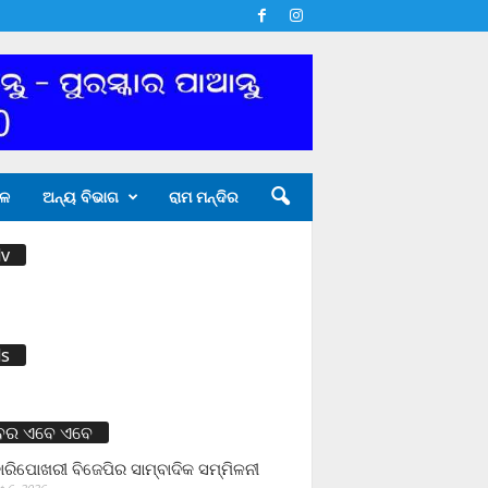
ଳ
ଅନ୍ୟ ବିଭାଗ
ରାମ ମନ୍ଦିର
v
s
ବର ଏବେ ଏବେ
ାରିପୋଖରୀ ବିଜେପିର ସାମ୍ବାଦିକ ସମ୍ମିଳନୀ