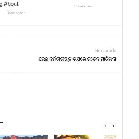
Next article
ରେଳ କର୍ମଚାରୀଙ୍କ ଉପରେ ଟ୍ରେନ ମାଡ଼ିଗଲା