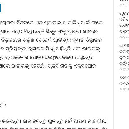
August
ଗ୍ରା
ସଚିବ
ା ଚୋପଡ଼ା ନିକଟରେ ଏକ ଷ୍ଟାଇଲ ମାଗାଜିନ୍ ପାଇଁ ଫଟୋ
ଗୁଣବ
ଢ଼ୀ ମଧ୍ୟ ପିନ୍ଧିଛନ୍ତି କିନ୍ତୁ ତା’କୁ ଅଲଗା ଭାବରେ
ଗୁରୁ
August
ଡିଜ଼ାଇନର ତରୁଣ ତେହେଲିୟାନୀଙ୍କ ଦ୍ଵାରା ଡିଜ଼ାଇନ
ଧାମନ
ପ୍ରିୟଙ୍କା ବ୍ଲାଉଜ ପିନ୍ଧିନାହାଁନ୍ତି ଏବଂ ଭାଇରାଲ୍
ସମୀକ
ିନ୍ଧି ବ୍ୟାକଲେସ ପୋଜ ଦେଉଥିବା ନଜର ଆସୁଛନ୍ତି।
ଦୂର କ
ନିର୍ଦ୍
ରେ ଭାଇରାଲ୍ ହେଉଛି। ୟୁଜର୍ସ ତାଙ୍କୁ ଏକ୍ସପୋଜ
August
୭୨ତମ
ଭଦ୍ର
August
ସ ?
କକିଛନ୍ତି। ଲାଜ କରନ୍ତୁ ଭୁଲନ୍ତୁ ନାହିଁ ଆପଣ ଭାରତୀୟ।