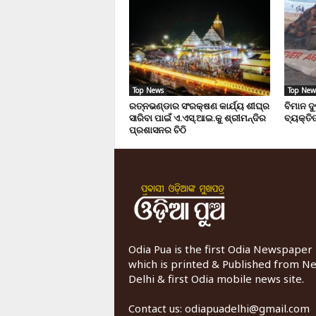
Top News
Top New
ରତ୍ନଭଣ୍ଡାର ସଂରକ୍ଷଣ କାର୍ଯ୍ୟ ଶୀଘ୍ର
ବିମାନ ଦ
ସାରିବା ପାଇଁ ଏ.ଏସ୍.ଆଇ.କୁ ଶ୍ରୀମନ୍ଦିର
ବ୍ୟକ୍ତିଙ
ପ୍ରଶାସନର ଚିଠି
Odia Pua is the first Odia Newspaper
which is printed & Published from N
Delhi & first Odia mobile news site.
Contact us:
odiapuadelhi@gmail.com