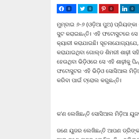
0
0
0
0
ମୁମ୍ବାଇ ୬-୬ (ଓଡ଼ିଆ ପୁଅ) ପ୍ରିୟଙ୍କ
ସୁଟ କରାଇଛନ୍ତି। ଏହି ଫଟୋସୁଟରେ ସେ ଶା
କ୍ୟାରୀ କରାଯାଇଛି। ସୂଚନାଯୋଗ୍ୟଯେ, 
କରାଯାଇଥିବା ଗୋଲ୍ଡ ଶିମରୀ ଶାଢ଼ୀ ସହିତ 
ହେଉଥିବା ଭିଡ଼ିଓରେ ସେ ଏହି ଶାଢ଼ୀକୁ ପ
ଫଟୋସୁଟର ଏହି ଭିଡ଼ିଓ ସୋସିଆଲ ମିଡ଼ିଆ
କରିବା ପାଇଁ ଟ୍ରୋଲ କରୁଛନ୍ତି।
କ’ଣ ଲେଖିଛନ୍ତି ସୋସିଆଲ ମିଡ଼ିଆ ୟୁଜର୍
ଜଣେ ୟୁଜର ଲେଖିଛନ୍ତି ଆପଣ ଡ୍ରିଙ୍କ 