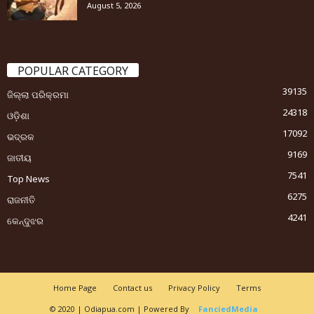
August 5, 2026
POPULAR CATEGORY
39135
ଜିଲ୍ଲା ପରିକ୍ରମା
24318
ଓଡ଼ିଶା
17092
ଭଦ୍ରକ
9169
ଜାତୀୟ
7541
Top News
6275
ରାଜନୀତି
4241
କେନ୍ଦୁଝର
Home Page
Contact us
Privacy Policy
Terms
© 2020 | Odiapua.com | Powered By
FanciedMedia