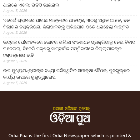
ଥାନାରେ ଏତଲା; ଭିଡିଓ ଭାଇରାଲ
August 5, 2026
ଏରେଇଁ ଗ୍ରାମରେ ପାଗଳା ମାଙ୍କଡର ଆତଙ୍କ, ୩୦ରୁ ଅଧିକ ଆହତ, ବନ
ବିଭାଗର ନିଷ୍କ୍ରିୟତା, ଜିଲାପାଳଙ୍କୁ ଅଭିଯୋଗ ପରେ ଧରାହେଲା ମାଙ୍କଡ
August 5, 2026
ଭଦ୍ରକ ପୌରଂଚଳରେ ଭୋଟର ତାଲିକା ସଂଶୋଧନ ପ୍ରକ୍ରିୟାକୁ ନେଇ ବିବାଦ
ଘନେଇଲା, ବିଜେଡି ପକ୍ଷରୁ ସାମ୍ବାଦିକ ସମ୍ମିଳନୀରେ ଜିଲ୍ଲାପାଳଙ୍କ
ହସ୍ତକ୍ଷେପ ଦାବି
August 5, 2026
ଉପ ମୁଖ୍ୟମନ୍ତ୍ରୀଙ୍କ ବନ୍ୟା ପରିସ୍ଥିତିର ସମୀକ୍ଷା ବୈଠକ, ପୁନରୁଦ୍ଧାର
କାର୍ଯ୍ୟ ଉପରେ ଗୁରୁତ୍ୱାରୋପ
August 5, 2026
Odia Pua is the first Odia Newspaper which is printed &