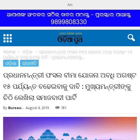
Ads
Home
ଓଡ଼ିଶା
ପ୍ରଧାନମନ୍ତ୍ରୀ ଫସଲ ବୀମା ଯୋଜନା ଅବଧି ଅଗଷ୍ଟ ୧୫
ପର୍ଯ୍ୟନ୍ତ ବଢେଇବାକୁ ଦାବି : ମୁଖ୍ୟମନ୍ତ୍ରୀଙ୍କୁ...
ଓଡ଼ିଶା
ରାଜନୀତି
ପ୍ରଧାନମନ୍ତ୍ରୀ ଫସଲ ବୀମା ଯୋଜନା ଅବଧି ଅଗଷ୍ଟ
୧୫ ପର୍ଯ୍ୟନ୍ତ ବଢେଇବାକୁ ଦାବି : ମୁଖ୍ୟମନ୍ତ୍ରୀଙ୍କୁ
ଚିଠି ଲେଖିଲା ସମାଜବାଦୀ ପାର୍ଟି
By
Bureau
-
August 4, 2019
781