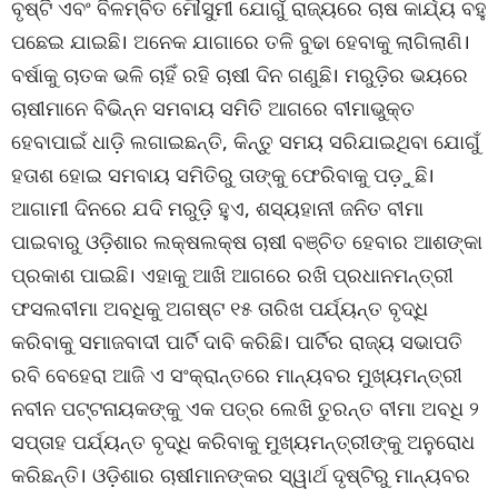
ବୃଷ୍ଟି ଏବଂ ବିଳମ୍ବିତ ମୌସୁମୀ ଯୋଗୁଁ ରାଜ୍ୟରେ ଚାଷ କାର୍ଯ୍ୟ ବହୁ
ପଛେଇ ଯାଇଛି। ଅନେକ ଯାଗାରେ ତଳି ବୁଢା ହେବାକୁ ଲାଗିଲାଣି।
ବର୍ଷାକୁ ଚାତକ ଭଳି ଚାହିଁ ରହି ଚାଷୀ ଦିନ ଗଣୁଛି। ମରୁଡ଼ିର ଭୟରେ
ଚାଷୀମାନେ ବିଭିନ୍ନ ସମବାୟ ସମିତି ଆଗରେ ବୀମାଭୁକ୍ତ
ହେବାପାଇଁ ଧାଡ଼ି ଲଗାଇଛନ୍ତି, କିନ୍ତୁ ସମୟ ସରିଯାଇଥିବା ଯୋଗୁଁ
ହତାଶ ହୋଇ ସମବାୟ ସମିତିରୁ ତାଙ୍କୁ ଫେରିବାକୁ ପଡ଼ୁଛି।
ଆଗାମୀ ଦିନରେ ଯଦି ମରୁଡ଼ି ହୁଏ, ଶସ୍ୟହାନୀ ଜନିତ ବୀମା
ପାଇବାରୁ ଓଡ଼ିଶାର ଲକ୍ଷଲକ୍ଷ ଚାଷୀ ବଞ୍ଚିତ ହେବାର ଆଶଙ୍କା
ପ୍ରକାଶ ପାଇଛି। ଏହାକୁ ଆଖି ଆଗରେ ରଖି ପ୍ରଧାନମନ୍ତ୍ରୀ
ଫସଲବୀମା ଅବଧିକୁ ଅଗଷ୍ଟ ୧୫ ତାରିଖ ପର୍ଯ୍ୟନ୍ତ ବୃଦ୍ଧି
କରିବାକୁ ସମାଜବାଦୀ ପାର୍ଟି ଦାବି କରିଛି। ପାର୍ଟିର ରାଜ୍ୟ ସଭାପତି
ରବି ବେହେରା ଆଜି ଏ ସଂକ୍ରାନ୍ତରେ ମାନ୍ୟବର ମୁଖ୍ୟମନ୍ତ୍ରୀ
ନବୀନ ପଟ୍ଟନାୟକଙ୍କୁ ଏକ ପତ୍ର ଲେଖି ତୁରନ୍ତ ବୀମା ଅବଧି ୨
ସପ୍ତାହ ପର୍ଯ୍ୟନ୍ତ ବୃଦ୍ଧି କରିବାକୁ ମୁଖ୍ୟମନ୍ତ୍ରୀଙ୍କୁ ଅନୁରୋଧ
କରିଛନ୍ତି। ଓଡ଼ିଶାର ଚାଷୀମାନଙ୍କର ସ୍ୱାର୍ଥ ଦୃଷ୍ଟିରୁ ମାନ୍ୟବର