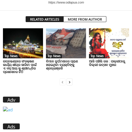
https://www.odiapua.com
RELATED ARTICLES
MORE FROM AUTHOR
Top News
Top News
Top News
ରତ୍ନଭଣ୍ଡାର ସଂରକ୍ଷଣ
ବିମାନ ଦୁର୍ଘଟଣାରେ ପ୍ରାଣ
ଆଜି ପହିଲି ରଜ : ପଲ୍ଲୀଠାରୁ
କାର୍ଯ୍ୟ ଶୀଘ୍ର ସାରିବା ପାଇଁ
ହରାଇଥିବା ବ୍ୟକ୍ତିଙ୍କୁ
ଦିଲ୍ଲୀ ଉତ୍ସବ ମୁଖର
ଏ.ଏସ୍.ଆଇ.କୁ ଶ୍ରୀମନ୍ଦିର
ଶ୍ରଦ୍ଧାଞ୍ଜଳି
ପ୍ରଶାସନର ଚିଠି
Adv
Ads