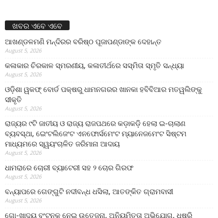
ଖବର ଏବେ ଏବେ
ଆଖଣ୍ଡଳମଣି ମନ୍ଦିରର ବରିଷ୍ଠ ପୂଜାପଣ୍ଡାଙ୍କ ଦେହାନ୍ତ
August 5, 2026
କଳାକାର ଚିରକାଳ ସ୍ମରଣୀୟ, କଳାତୀର୍ଥରେ ସସ୍ମିତା ସ୍ମୃତି ସନ୍ଧ୍ୟା
August 5, 2026
ଓଡ଼ିଶା ୱକଫ୍ ବୋର୍ଡ ପକ୍ଷରୁ ଧାମନଗରର ଖାନକା ହବିବିଆର ମତୱଲିଙ୍କୁ
ସୀକୃତି
August 5, 2026
ରାଜ୍ୟର ୯ଟି ଜାତୀୟ ଓ ରାଜ୍ୟ ରାଜପଥରେ କଡ଼ାକଡ଼ି ହେଲା ଇ-ଚାଲାଣ
ବ୍ୟବସ୍ଥା, ଇେଂଟଲିଜେଂଟ ଏନଫୋର୍ସମେଂଟ ମ୍ୟାନେଜମେଂଟ ସିଷ୍ଟମ
ମାଧ୍ୟମରେ ସ୍ୱୟଂଚାଳିତ ଜରିମାନା ଆଦାୟ
August 5, 2026
ଧାମରାରେ ଚୋରୀ ବ୍ୟାଟେରୀ ସହ ୨ ଚୋର ଗିରଫ
August 5, 2026
ବନ୍ୟାପରେ ଗେଙ୍ଗୁଟି ନଦୀବନ୍ଧ ଧସିଲା, ଆତଙ୍କିତ ଗ୍ରାମବାସୀ
August 5, 2026
ଗୋ-ଖାଦ୍ୟ ବଂଟନକୁ ନେଇ ଉତେଜନା, ଅନିୟମିତତା ଅଭିଯୋଗ, ଧୁଷୁରି