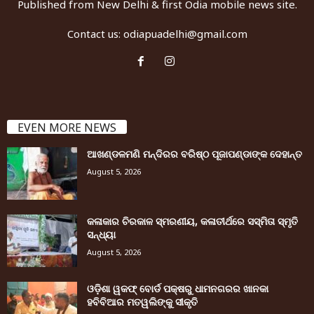
Published from New Delhi & first Odia mobile news site.
Contact us:
odiapuadelhi@gmail.com
EVEN MORE NEWS
ଆଖଣ୍ଡଳମଣି ମନ୍ଦିରର ବରିଷ୍ଠ ପୂଜାପଣ୍ଡାଙ୍କ ଦେହାନ୍ତ
August 5, 2026
କଳାକାର ଚିରକାଳ ସ୍ମରଣୀୟ, କଳାତୀର୍ଥରେ ସସ୍ମିତା ସ୍ମୃତି
ସନ୍ଧ୍ୟା
August 5, 2026
ଓଡ଼ିଶା ୱକଫ୍ ବୋର୍ଡ ପକ୍ଷରୁ ଧାମନଗରର ଖାନକା
ହବିବିଆର ମତୱଲିଙ୍କୁ ସୀକୃତି