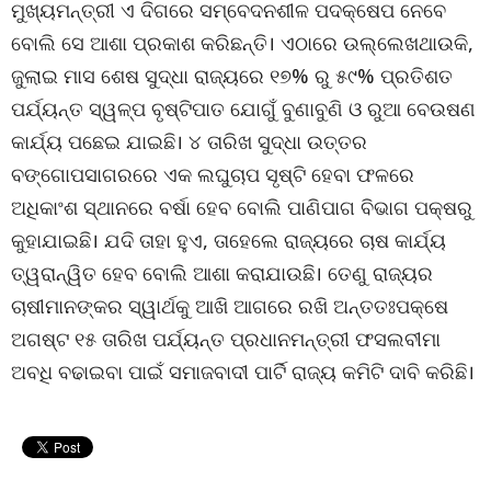
ମୁଖ୍ୟମନ୍ତ୍ରୀ ଏ ଦିଗରେ ସମ୍ବେଦନଶୀଳ ପଦକ୍ଷେପ ନେବେ
ବୋଲି ସେ ଆଶା ପ୍ରକାଶ କରିଛନ୍ତି। ଏଠାରେ ଉଲ୍ଲେଖଥାଉକି,
ଜୁଲାଇ ମାସ ଶେଷ ସୁଦ୍ଧା ରାଜ୍ୟରେ ୧୭% ରୁ ୫୯% ପ୍ରତିଶତ
ପର୍ଯ୍ୟନ୍ତ ସ୍ୱଳ୍ପ ବୃଷ୍ଟିପାତ ଯୋଗୁଁ ବୁଣାବୁଣି ଓ ରୁଆ ବେଉଷଣ
କାର୍ଯ୍ୟ ପଛେଇ ଯାଇଛି। ୪ ତାରିଖ ସୁଦ୍ଧା ଉତ୍ତର
ବଙ୍ଗୋପସାଗରରେ ଏକ ଲଘୁଚାପ ସୃଷ୍ଟି ହେବା ଫଳରେ
ଅଧିକାଂଶ ସ୍ଥାନରେ ବର୍ଷା ହେବ ବୋଲି ପାଣିପାଗ ବିଭାଗ ପକ୍ଷରୁ
କୁହାଯାଇଛି। ଯଦି ତାହା ହୁଏ, ତାହେଲେ ରାଜ୍ୟରେ ଚାଷ କାର୍ଯ୍ୟ
ତ୍ୱରାନ୍ୱିତ ହେବ ବୋଲି ଆଶା କରାଯାଉଛି। ତେଣୁ ରାଜ୍ୟର
ଚାଷୀମାନଙ୍କର ସ୍ୱାର୍ଥକୁ ଆଖି ଆଗରେ ରଖି ଅନ୍ତତଃପକ୍ଷେ
ଅଗଷ୍ଟ ୧୫ ତାରିଖ ପର୍ଯ୍ୟନ୍ତ ପ୍ରଧାନମନ୍ତ୍ରୀ ଫସଲବୀମା
ଅବଧି ବଢାଇବା ପାଇଁ ସମାଜବାଦୀ ପାର୍ଟି ରାଜ୍ୟ କମିଟି ଦାବି କରିଛି।