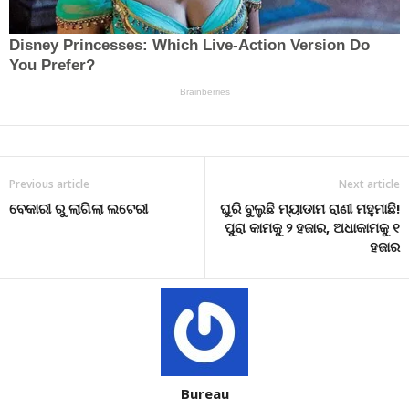
Previous article
Next article
ବେକାରୀ ରୁ ଲାଗିଲା ଲଟେରୀ
ଘୁରି ବୁଲୁଛି ମ୍ୟାଡାମ ରାଣୀ ମହୁମାଛି!
ପୁରା କାମକୁ ୨ ହଜାର, ଅଧାକାମକୁ ୧
ହଜାର
Bureau