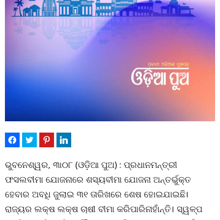
ଭୁବନେଶ୍ୱର, ୩ା୦୮ (ଓଡ଼ିଆ ପୁଅ) : ପ୍ରଧାନମନ୍ତ୍ରୀ
ଫସଲବୀମା ଯୋଜନାରେ ଶସ୍ୟବୀମା ଯୋଜନା ଅନ୍ତର୍ଭୁକ୍ତ
ହେବାର ଅବଧି ଜୁଲାଇ ୩୧ ତାରିଖରେ ଶେଷ ହୋଇଯାଇଛି।
ରାଜ୍ୟର ଲକ୍ଷ ଲକ୍ଷ ଚାଷୀ ବୀମା କରିପାରିନାହାଁନ୍ତି। ସ୍ୱଳ୍ପ