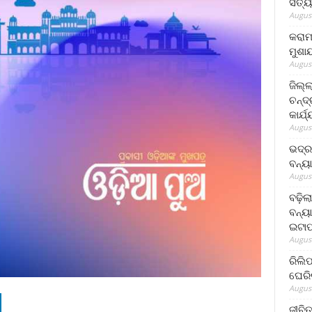
ସତ୍ୟ
August
କରାମ
ମୁଶା
August
ଜିଲ୍
ଚନ୍ଦ
କାର୍ଯ
August
ଭଦ୍ର
ବନ୍ୟ
August
ବଢ଼ିଲ
ବନ୍ୟା
ଇଟାପ
August
ରିଲି
ଘେରି
August
ଜୀବିତ