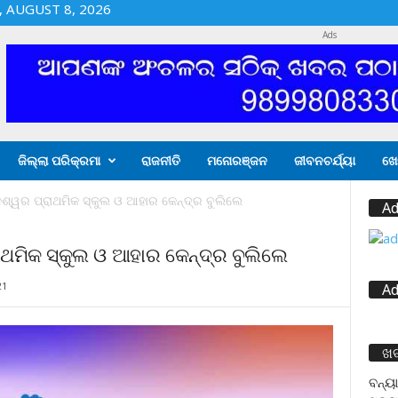
 AUGUST 8, 2026
Ads
ଜିଲ୍ଲା ପରିକ୍ରମା
ରାଜନୀତି
ମନୋରଞ୍ଜନ
ଜୀବନଚର୍ଯ୍ୟା
ଖେ
ଳେଶ୍ୱର ପ୍ରାଥମିକ ସ୍କୁଲ ଓ ଆହାର କେନ୍ଦ୍ର ବୁଲିଲେ
Ad
ରାଥମିକ ସ୍କୁଲ ଓ ଆହାର କେନ୍ଦ୍ର ବୁଲିଲେ
21
Ad
ଖ
ବନ୍ୟା