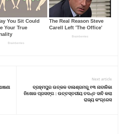
Next article
ଘୋଷଣା
ବ୍ରହ୍ମପୁର ଉତ୍କଳ ବାଳାଶ୍ରମରୁ ୧୩ ନାବାଳିକା
ନିଖୋଜ ପ୍ରସଙ୍ଗ : ଉଚ୍ଚସ୍ତରୀୟ ତଦନ୍ତ ଦାବି କଲା
ରାଜ୍ୟ କଂଗ୍ରେସ