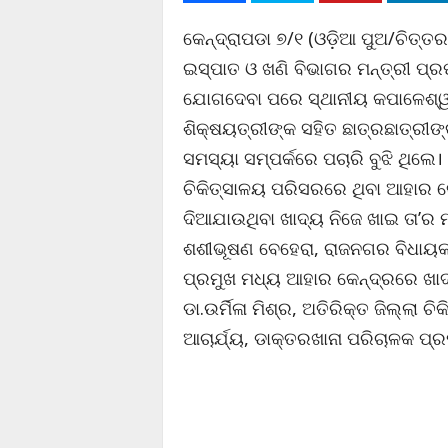
କେନ୍ଦ୍ରାପଡା ୭/୧ (ଓଡ଼ିଆ ପୁଅ/ଚିତ୍ତରଞ
ଇସ୍ପାତ ଓ ଖଣି ବିଭାଗର ମନ୍ତ୍ରୀ ପ୍
ଯୋଗଦେବା ପରେ ସ୍ଥାନୀୟ କପାଳେଶ୍ୱର 
ଶିକ୍ଷୟତ୍ରୀଙ୍କ ସହିତ ଛାତ୍ରଛାତ୍ରୀଙ୍
ସମସ୍ୟା ସମ୍ପର୍କରେ ପଚାରି ବୁଝି ଥିଲେ।
ଚିକିତ୍ସାଳୟ ପରିସରରେ ଥିବା ଆହାର କ
ଦିଆଯାଉଥିବା ଖାଦ୍ୟ ନିଜେ ଖାଇ ତା’ର 
ଶଶୀଭୂଷଣ ବେହେରା, ରାଜନଗର ବିଧାୟକ 
ପ୍ରମୁଖ ମଧ୍ୟ ଆହାର କେନ୍ଦ୍ରରେ ଖାଦ୍ୟ
ଡା.ଉର୍ମିଳା ମିଶ୍ର, ଅତିରିକ୍ତ ଜିଲ୍ଲା ଚ
ଆଚାର୍ଯ୍ୟ, ଡାକ୍ତରଖାନା ପରିଚାଳକ ପ୍