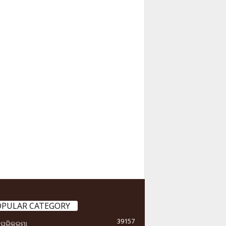
OPULAR CATEGORY
39157
ା ପରିକ୍ରମା