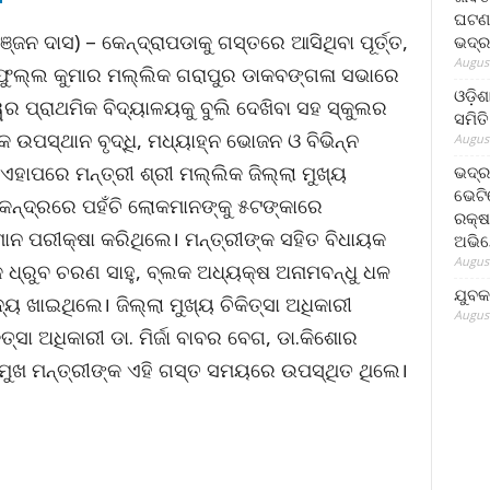
ଘଟଣା
୍ଜନ ଦାସ) – କେନ୍ଦ୍ରାପଡାକୁ ଗସ୍ତରେ ଆସିଥିବା ପୂର୍ତ୍ତ,
ଭଦ୍ର
August
ରଫୁଲ୍ଲ କୁମାର ମଲ୍ଲିକ ଗରାପୁର ଡାକବଙ୍ଗଳା ସଭାରେ
ଓଡ଼ିଶ
ପ୍ରାଥମିକ ବିଦ୍ୟାଳୟକୁ ବୁଲି ଦେଖିବା ସହ ସ୍କୁଲର
ସମିତି
କ ଉପସ୍ଥାନ ବୃଦ୍ଧି, ମଧ୍ୟାହ୍ନ ଭୋଜନ ଓ ବିଭିନ୍ନ
August
 ଏହାପରେ ମନ୍ତ୍ରୀ ଶ୍ରୀ ମଲ୍ଲିକ ଜିଲ୍ଲା ମୁଖ୍ୟ
ଭଦ୍ର
ଭେଟି
େନ୍ଦ୍ରରେ ପହଁଚି ଲୋକମାନଙ୍କୁ ୫ଟଙ୍କାରେ
ରକ୍ଷ
ମାନ ପରୀକ୍ଷା କରିଥିଲେ। ମନ୍ତ୍ରୀଙ୍କ ସହିତ ବିଧାୟକ
ଅଭି
August
ଧ୍ରୁବ ଚରଣ ସାହୁ, ବ୍ଲକ ଅଧ୍ୟକ୍ଷ ଅନାମବନ୍ଧୁ ଧଳ
ଯୁବକ
 ଖାଇଥିଲେ। ଜିଲ୍ଲା ମୁଖ୍ୟ ଚିକିତ୍ସା ଅଧିକାରୀ
August
ିକିତ୍ସା ଅଧିକାରୀ ଡା. ମିର୍ଜା ବାବର ବେଗ, ଡା.କିଶୋର
ରମୁଖ ମନ୍ତ୍ରୀଙ୍କ ଏହି ଗସ୍ତ ସମୟରେ ଉପସ୍ଥିତ ଥିଲେ।