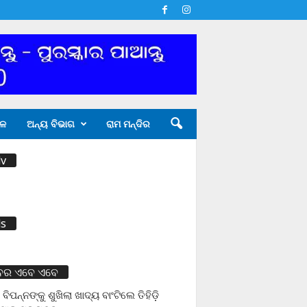
ଳ
ଅନ୍ୟ ବିଭାଗ
ରାମ ମନ୍ଦିର
v
s
ବର ଏବେ ଏବେ
 ବିପନ୍ନଙ୍କୁ ଶୁଖିଲା ଖାଦ୍ୟ ବାଂଟିଲେ ତିହିଡି଼