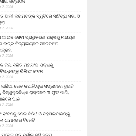
ସାଇ ସଙ୍ଗଠନ
 7, 2026
ତ ଅଲୀ କରାମତଙ୍କ ସ୍ମୃତିରେ ସାହିତ୍ୟ ସଭା ଓ
ୟରା
 7, 2026
ଲା ଆଇନ ସେବା ପ୍ରାଧିକରଣ ପକ୍ଷରୁ ନାରାୟଣ
୍ର ଉଚ୍ଚ ବିଦ୍ୟାଳୟରେ ସଚେତନତା
୍ୟକ୍ରମ
 7, 2026
କ ଜିଲା ଦଳିତ ମହାସଂଘ ପକ୍ଷରୁ
ାବିପନ୍ନଙ୍କୁ ରିଲିଫ ବଂଟନ
 7, 2026
ା ନାଳିଆ ରେବ କପାଳି,ଦୁଇ ସପ୍ତାହରେ ଦୁଇଟି
, ବିଷ୍ଣୁପୁରବିନ୍ଧା ରାସ୍ତାରେ ୩ ଫୁଟ ପାଣି,
ାଳରେ ଘାଇ
 7, 2026
ଫ ବଂଟନକୁ ନେଇ ବିଡିଓ ଓ ତହସିଲଦାରଙ୍କୁ
ଲା ଧାମନଗର ବିଜେଡି
 7, 2026
 ମା’ଙ୍କୁ ମୃତ ଦର୍ଶାଇ ଜମି ହଡ଼ପ