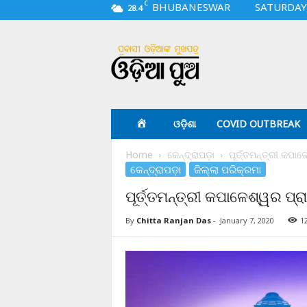
C
BHUBANESWAR
SATURDAY,
28.4
O
d
i
a
p
u
a
ଓଡ଼ିଶା
COVID OUTBREAK
.
c
Home
କେନ୍ଦ୍ରାପଡ଼ା
ପୂର୍ତ୍ତମନ୍ତ୍ରୀ କପା
o
କେନ୍ଦ୍ରାପଡ଼ା
ଜିଲ୍ଲା ପରିକ୍ରମା
m
ପୂର୍ତ୍ତମନ୍ତ୍ରୀ କପାଳେଶ୍ୱର ପ୍
By
Chitta Ranjan Das
-
January 7, 2020
1