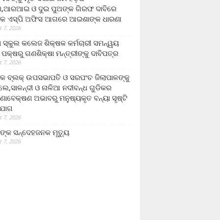
,ଆରଆଇ ଓ ଦୁଇ ପୁଅଙ୍କ ଗିରଫ ଦାବିରେ
କ ଏସ୍‌ପି ଅଫିସ ଆଗରେ ଆଇଶାଙ୍କ ଧାରଣା
 7, 2026
ା ସ୍କୁଲ କଲେଜ ଶିକ୍ଷକ କର୍ମଚାରୀ ସମନ୍ୱୟ
 ପକ୍ଷରୁ ଗଣଶିକ୍ଷା ମନ୍ତ୍ରୀଙ୍କୁ ଦାବିପତ୍ର
 7, 2026
କ ବ୍ଲକ୍ ଉପସଭାପତି ଓ ସରପଂଚ ଜିଲାପାଳଙ୍କୁ
ଲେ,ସାଳନ୍ଦୀ ଓ ନାଳିଆ ନଦୀବନ୍ଧ ଗୁଡିକର
ଣାବେକ୍ଷଣ ଅଭାବରୁ ମନୁଷ୍ୟକୃତ ବନ୍ୟା ସୃଷ୍ଟି
ଯୋଗ
 7, 2026
ଙ୍କ ସନ୍ଦେହଜନକ ମୃତ୍ୟୁ
 7, 2026