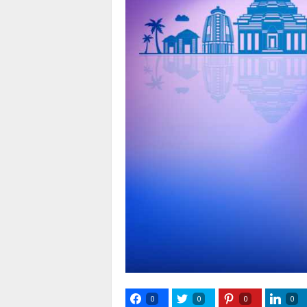
0
0
0
0