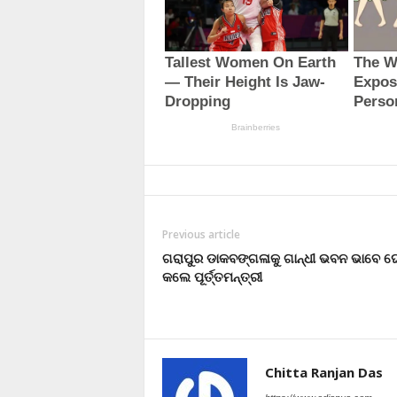
Previous article
ଗରାପୁର ଡାକବଙ୍ଗଳାକୁ ଗାନ୍ଧୀ ଭବନ ଭାବେ 
କଲେ ପୂର୍ତ୍ତମନ୍ତ୍ରୀ
Chitta Ranjan Das