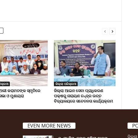
ିକ୍ରମା
ଜିଲ୍ଲା ପରିକ୍ରମା
ଅଲୀ କରାମତଙ୍କ ସ୍ମୃତିରେ
ଜିଲ୍ଲା ଆଇନ ସେବା ପ୍ରାଧିକରଣ
 ସଭା ଓ ମୁଶାୟରା
ପକ୍ଷରୁ ନାରାୟଣ ଚନ୍ଦ୍ର ଉଚ୍ଚ
ବିଦ୍ୟାଳୟରେ ସଚେତନତା କାର୍ଯ୍ୟକ୍ରମ
EVEN MORE NEWS
P
ଜିଲ୍ଲ