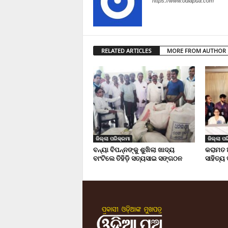
https://www.odiapua.com
RELATED ARTICLES
MORE FROM AUTHOR
ଜିଲ୍ଲା ପରିକ୍ରମା
ଜିଲ୍ଲା ପର
ବନ୍ୟା ବିପନ୍ନଙ୍କୁ ଶୁଖିଲା ଖାଦ୍ୟ
କରାମତ 
ବାଂଟିଲେ ତିହିଡି଼ ସତ୍ୟସାଇ ସଙ୍ଗଠନ
ସାହିତ୍ୟ