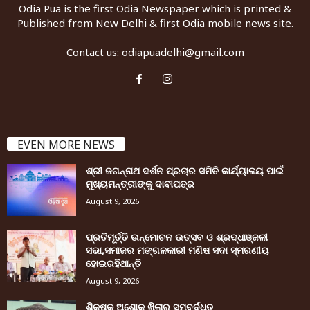
Odia Pua is the first Odia Newspaper which is printed &
Published from New Delhi & first Odia mobile news site.
Contact us:
odiapuadelhi@gmail.com
EVEN MORE NEWS
ଶ୍ରୀ ଜଗନ୍ନାଥ ଦର୍ଶନ ପ୍ରଚାର ସମିତି କାର୍ଯ୍ୟାଳୟ ପାଇଁ
ମୁଖ୍ୟମନ୍ତ୍ରୀଙ୍କୁ ଦାବୀପତ୍ର
August 9, 2026
ପ୍ରତିମୂର୍ତ୍ତି ଉନ୍ମୋଚନ ଉତ୍ସବ ଓ ଶ୍ରଦ୍ଧାଞ୍ଜଳୀ
ସଭା,ସମାଜର ମଙ୍ଗଳକାରୀ ମଣିଷ ସଦା ସ୍ମରଣୀୟ
ହୋଇରହିଥାନ୍ତି
August 9, 2026
ଶିକ୍ଷକ ଅଶୋକ ଖିଲାର ସମ୍ବର୍ଦ୍ଧିତ