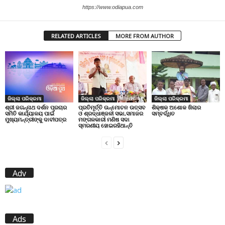
https://www.odiapua.com
RELATED ARTICLES
MORE FROM AUTHOR
ଜିଲ୍ଲା ପରିକ୍ରମା
ଜିଲ୍ଲା ପରିକ୍ରମା
ଜିଲ୍ଲା ପରିକ୍ରମା
ପ୍ରତିମୂର୍ତ୍ତି ଉନ୍ମୋଚନ ଉତ୍ସବ
ଶିକ୍ଷକ ଅଶୋକ ଖିଲାର
ଶ୍ରୀ ଜଗନ୍ନାଥ ଦର୍ଶନ ପ୍ରଚାର
ଓ ଶ୍ରଦ୍ଧାଞ୍ଜଳୀ ସଭା,ସମାଜର
ସମ୍ବର୍ଦ୍ଧିତ
ସମିତି କାର୍ଯ୍ୟାଳୟ ପାଇଁ
ମଙ୍ଗଳକାରୀ ମଣିଷ ସଦା
ମୁଖ୍ୟମନ୍ତ୍ରୀଙ୍କୁ ଦାବୀପତ୍ର
ସ୍ମରଣୀୟ ହୋଇରହିଥାନ୍ତି
Adv
Ads