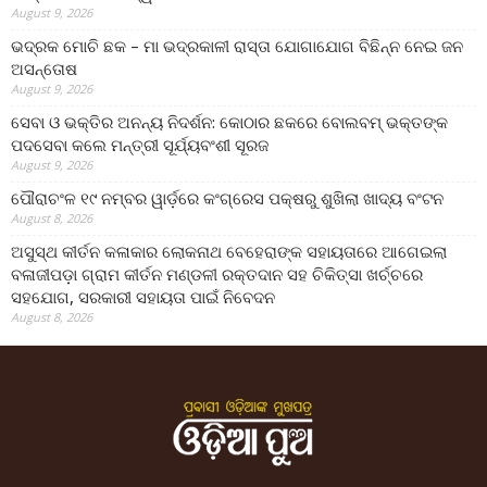
August 9, 2026
ଭଦ୍ରକ ମୋଚି ଛକ – ମା ଭଦ୍ରକାଳୀ ରାସ୍ତା ଯୋଗାଯୋଗ ବିଛିନ୍ନ ନେଇ ଜନ
ଅସନ୍ତୋଷ
August 9, 2026
ସେବା ଓ ଭକ୍ତିର ଅନନ୍ୟ ନିଦର୍ଶନ: କୋଠାର ଛକରେ ବୋଲବମ୍ ଭକ୍ତଙ୍କ
ପଦସେବା କଲେ ମନ୍ତ୍ରୀ ସୂର୍ଯ୍ୟବଂଶୀ ସୂରଜ
August 9, 2026
ପୌରାଚଂଳ ୧୯ ନମ୍ବର ୱାର୍ଡ଼ରେ କଂଗ୍ରେସ ପକ୍ଷରୁ ଶୁଖିଲା ଖାଦ୍ୟ ବଂଟନ
August 8, 2026
ଅସୁସ୍ଥ କୀର୍ତନ କଳାକାର ଲୋକନାଥ ବେହେରାଙ୍କ ସହାୟତାରେ ଆଗେଇଲା
ବଳାଜୀପଡ଼ା ଗ୍ରାମ କୀର୍ତନ ମଣ୍ଡଳୀ ରକ୍ତଦାନ ସହ ଚିକିତ୍ସା ଖର୍ଚ୍ଚରେ
ସହଯୋଗ, ସରକାରୀ ସହାୟତା ପାଇଁ ନିବେଦନ
August 8, 2026