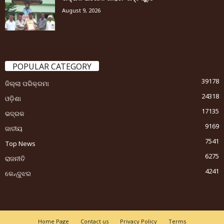
August 9, 2026
POPULAR CATEGORY
39178
ଜିଲ୍ଲା ପରିକ୍ରମା
24318
ଓଡ଼ିଶା
17135
ଭଦ୍ରକ
9169
ଜାତୀୟ
7541
Top News
6275
ରାଜନୀତି
4241
କେନ୍ଦୁଝର
Home Page
Contact us
Privacy Policy
Terms