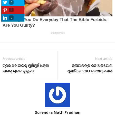
0
0
0
Previous article
Next article
ଟ୍ରକ ସହ ବାଇକ୍‌ ମୁହାଁମୁହିଁ ଧକ୍କା
ଜିଲାପାଳଙ୍କ ଜନ ଅଭିଯୋଗ
ବାଇକ୍‌ ଚାଳକ ଗୁରୁତର
ଶୁଣାଣିରେ ୧୪୦ ଦରଖାସ୍ତକାରୀ
Surendra Nath Pradhan