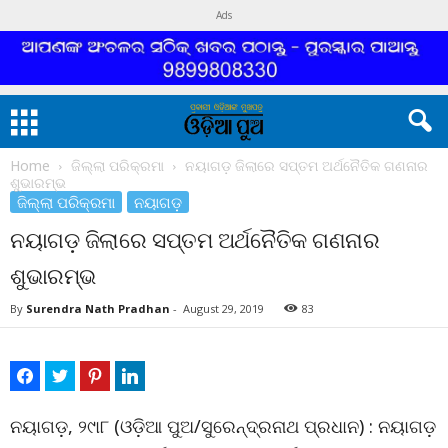
Ads
Home
ଜିଲ୍ଲା ପରିକ୍ରମା
ନୟାଗଡ଼ ଜିଲାରେ ସପ୍ତମ ଅର୍ଥନୈତିକ ଗଣନାର
ଶୁଭାରମ୍ଭ
ଜିଲ୍ଲା ପରିକ୍ରମା
ନୟାଗଡ଼
ନୟାଗଡ଼ ଜିଲାରେ ସପ୍ତମ ଅର୍ଥନୈତିକ ଗଣନାର
ଶୁଭାରମ୍ଭ
By
Surendra Nath Pradhan
-
August 29, 2019
83
ନୟାଗଡ଼, ୨୯ା୮ (ଓଡ଼ିଆ ପୁଅ/ସୁରେନ୍ଦ୍ରନାଥ ପ୍ରଧାନ) : ନୟାଗଡ଼