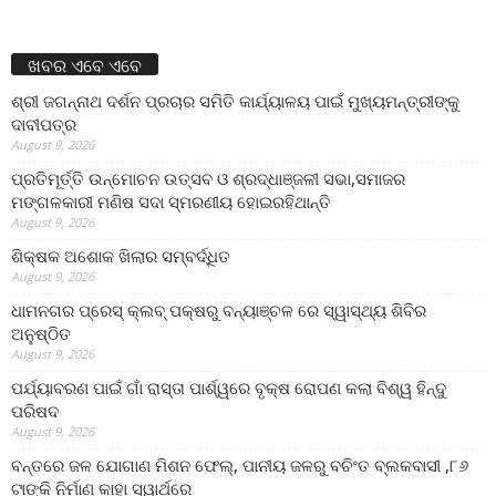
ଖବର ଏବେ ଏବେ
ଶ୍ରୀ ଜଗନ୍ନାଥ ଦର୍ଶନ ପ୍ରଚାର ସମିତି କାର୍ଯ୍ୟାଳୟ ପାଇଁ ମୁଖ୍ୟମନ୍ତ୍ରୀଙ୍କୁ
ଦାବୀପତ୍ର
August 9, 2026
ପ୍ରତିମୂର୍ତ୍ତି ଉନ୍ମୋଚନ ଉତ୍ସବ ଓ ଶ୍ରଦ୍ଧାଞ୍ଜଳୀ ସଭା,ସମାଜର
ମଙ୍ଗଳକାରୀ ମଣିଷ ସଦା ସ୍ମରଣୀୟ ହୋଇରହିଥାନ୍ତି
August 9, 2026
ଶିକ୍ଷକ ଅଶୋକ ଖିଲାର ସମ୍ବର୍ଦ୍ଧିତ
August 9, 2026
ଧାମନଗର ପ୍ରେସ୍ କ୍ଲବ୍ ପକ୍ଷରୁ ବନ୍ୟାଞ୍ଚଳ ରେ ସ୍ୱାସ୍ଥ୍ୟ ଶିବିର
ଅନୁଷ୍ଠିତ
August 9, 2026
ପର୍ଯ୍ୟାବରଣ ପାଇଁ ଗାଁ ରାସ୍ତା ପାର୍ଶ୍ୱରେ ବୃକ୍ଷ ରୋପଣ କଲା ବିଶ୍ୱ ହିନ୍ଦୁ
ପରିଷଦ
August 9, 2026
ବନ୍ତରେ ଜଳ ଯୋଗାଣ ମିଶନ ଫେଲ୍‌, ପାନୀୟ ଜଳରୁ ବଚିଂତ ବ୍ଲକବାସୀ ,୮୬
ଟାଙ୍କି ନିର୍ମାଣ କାହା ସ୍ୱାର୍ଥରେ