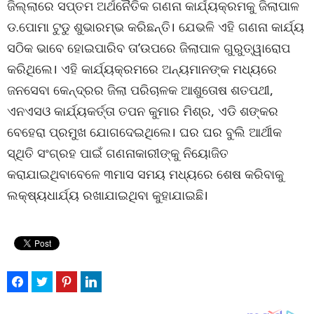
ଜିଲ୍ଲାରେ ସପ୍ତମ ଅର୍ଥନୈତିକ ଗଣନା କାର୍ଯ୍ୟକ୍ରମକୁ ଜିଲାପାଳ
ଡ.ପୋମା ଟୁଡୁ ଶୁଭାରମ୍ଭ କରିଛନ୍ତି। ଯେଭଳି ଏହି ଗଣନା କାର୍ଯ୍ୟ
ସଠିକ ଭାବେ ହୋଇପାରିବ ତା’ଉପରେ ଜିଲାପାଳ ଗୁରୁତ୍ୱାରୋପ
କରିଥିଲେ। ଏହି କାର୍ଯ୍ୟକ୍ରମରେ ଅନ୍ୟମାନଙ୍କ ମଧ୍ୟରେ
ଜନସେବା କେନ୍ଦ୍ରର ଜିଲା ପରିଚାଳକ ଆଶୁତୋଷ ଶତପଥୀ,
ଏନଏସଓ କାର୍ଯ୍ୟକର୍ତ୍ତା ତପନ କୁମାର ମିଶ୍ର, ଏଡି ଶଙ୍କର
ବେହେରା ପ୍ରମୁଖ ଯୋଗଦେଇଥିଲେ। ଘର ଘର ବୁଲି ଆର୍ଥୀକ
ସ୍ଥିତି ସଂଗ୍ରହ ପାଇଁ ଗଣନାକାରୀଙ୍କୁ ନିୟୋଜିତ
କରାଯାଇଥିବାବେଳେ ୩ମାସ ସମୟ ମଧ୍ୟରେ ଶେଷ କରିବାକୁ
ଲକ୍ଷ୍ୟଧାର୍ଯ୍ୟ ରଖାଯାଇଥିବା କୁହାଯାଇଛି।