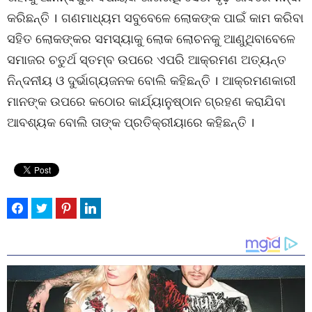
କରିଛନ୍ତି । ଗଣମାଧ୍ୟମ ସବୁବେଳେ ଲୋକଙ୍କ ପାଇଁ କାମ କରିବା
ସହିତ ଲୋକଙ୍କର ସମସ୍ୟାକୁ ଲୋକ ଲୋଚନକୁ ଆଣୁଥିବାବେଳେ
ସମାଜର ଚତୁର୍ଥ ସ୍ତମ୍ବ ଉପରେ ଏପରି ଆକ୍ରମଣ ଅତ୍ୟନ୍ତ
ନିନ୍ଦନୀୟ ଓ ଦୁର୍ଭାଗ୍ୟଜନକ ବୋଲି କହିଛନ୍ତି । ଆକ୍ରମଣକାରୀ
ମାନଙ୍କ ଉପରେ କଠୋର କାର୍ଯ୍ୟାନୁଷ୍ଠାନ ଗ୍ରହଣ କରାଯିବା
ଆବଶ୍ୟକ ବୋଲି ତାଙ୍କ ପ୍ରତିକ୍ରୀୟାରେ କହିଛନ୍ତି ।