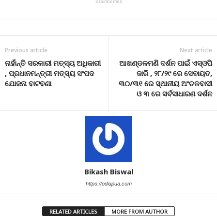
Previous article
Next article
ନାହାଁନ୍ତି ସରକାରୀ ମତ୍ସ୍ୟ ଅଧିକାରୀ
ଆଖଣ୍ଡଳମଣି ଦର୍ଶନ ପାଇଁ ଏସ୍‌ଓପି
, ପ୍ରଧାନମନ୍ତ୍ରୀ ମତ୍ସ୍ୟ ସଂପଦ
ଜାରି , ୨୮/୨୯ ରେ ସେବାୟତ,
ଯୋଜନା ବାଟବଣା
୩୦/୩୧ ରେ ସ୍ଥାନୀୟ ଅଂଚଳବାସୀ
ଓ ୩ ରେ ସର୍ବସାଧାରଣ ଦର୍ଶନ
Bikash Biswal
https://odiapua.com
RELATED ARTICLES
MORE FROM AUTHOR