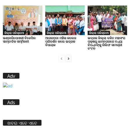
ଜିଲ୍ଲା ପରିକ୍ରମା
ଜିଲ୍ଲା ପରିକ୍ରମା
ଜିଲ୍ଲା ପରିକ୍ରମା
ଭଣ୍ଡାରିପୋଖରୀ ବିଜେପିର
ଆଗରପଡା ମହିଳା କଲେଜ
ଭଦ୍ରକ ଜିଲ୍ଲା ଦଳିତ ମହାସଂଘ
ସାମ୍ବାଦିକ ସମ୍ମିଳନୀ
ପରିଦର୍ଶନ କଲେ ଭଦ୍ରକ
ପକ୍ଷରୁ ଧାମନଗରରେ ବନ୍ୟା
ବିଧାୟକ
ବିପନ୍ନଙ୍କୁ ରିଲିଫ ସାମଗ୍ରୀ
ବଂଟନ
Adv
Ads
ଖବର ଏବେ ଏବେ