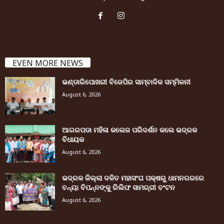
EVEN MORE NEWS
ଭଣ୍ଡାରିପୋଖରୀ ବିଜେପିର ସାମ୍ବାଦିକ ସମ୍ମିଳନୀ
August 6, 2026
ଆଗରପଡା ମହିଳା କଲେଜ ପରିଦର୍ଶନ କଲେ ଭଦ୍ରକ
ବିଧାୟକ
August 6, 2026
ଭଦ୍ରକ ଜିଲ୍ଲା ଦଳିତ ମହାସଂଘ ପକ୍ଷରୁ ଧାମନଗରରେ
ବନ୍ୟା ବିପନ୍ନଙ୍କୁ ରିଲିଫ ସାମଗ୍ରୀ ବଂଟନ
August 6, 2026