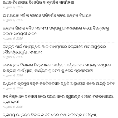
ଭଣ୍ଡାରିପୋଖରୀ ବିଜେପିର ସାମ୍ବାଦିକ ସମ୍ମିଳନୀ
August 6, 2026
ଆଗରପଡା ମହିଳା କଲେଜ ପରିଦର୍ଶନ କଲେ ଭଦ୍ରକ ବିଧାୟକ
August 6, 2026
ଭଦ୍ରକ ଜିଲ୍ଲା ଦଳିତ ମହାସଂଘ ପକ୍ଷରୁ ଧାମନଗରରେ ବନ୍ୟା ବିପନ୍ନଙ୍କୁ
ରିଲିଫ ସାମଗ୍ରୀ ବଂଟନ
August 6, 2026
ରାଷ୍ଟ୍ର ପାଇଁ ମଧ୍ୟସ୍ଥତା ୩.୦ ମାଧ୍ୟମରେ ବିଚାରାଧୀନ ମାମଲାଗୁଡ଼ିକର
ସୌହାର୍ଦ୍ଦ୍ୟପୂର୍ଣ୍ଣ ସମାଧାନ
August 6, 2026
ଜଳସମ୍ପଦ ବିଭାଗର ନିମ୍ନମାନର କାର୍ଯ୍ୟ, କାର୍ଯ୍ୟର ଏକ ସପ୍ତାହ ମଧ୍ୟରେ
ଭାଙ୍ଗିଲା ଗାର୍ଡ ୱାଲ, କାର୍ଯ୍ୟର ଗୁଣବତା କୁ ନେଇ ପ୍ରଶ୍ନବାଚୀ
August 6, 2026
ବନ୍ୟାରେ ପ୍ରମୁଖ ସଡ଼କ କ୍ଷତିଗ୍ରସ୍ତ ସ୍ଥିତି ଅନୁଧ୍ୟାନ କଲେ ଆର୍‌ଡ଼ି ସଚିବ
August 6, 2026
ଜଳ ନିଷ୍କାସନ ସମସ୍ୟା ନେଇ ପ୍ରଶାସନର ଦ୍ୱାରସ୍ତ ହେଲେ ବରାଳପୋଖରୀ
ଗ୍ରାମବାସୀ
August 6, 2026
ଗ୍ରାମ୍ୟ ଉନ୍ନୟନ ବିଭାଗର କମିଶନର ତଥା ସଚିବଙ୍କ ସମୀକ୍ଷା,