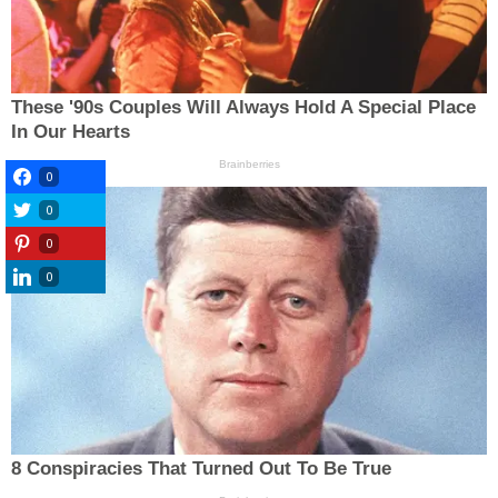
0
0
0
0