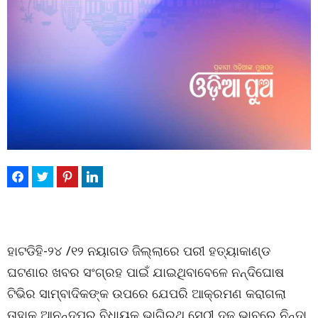
ହାଟଡିହି-୨୪ /୧୨ ନୟାଗଡ ଜିଲ୍ଲାରେ ପରୀ ହତ୍ୟାକାଣ୍ଡ
ଘଟଣାର ଖବର ସଂଗ୍ରହ ପାଇଁ ଯାଇଥିବାବେଳେ ନନ୍ଦିଘୋଷ
ଟିଭିର ସାମ୍ବାଦିକଙ୍କ ଉପରେ ଯେପରି ଆକ୍ରମଣ କରାଗଲା
ତାହାକୁ ଆନନ୍ଦପୁର ବିଧାୟକ ଭାଗିରଥି ସେଠୀ ଦୃଢ଼ ଭାବରେ ନିନ୍ଦା