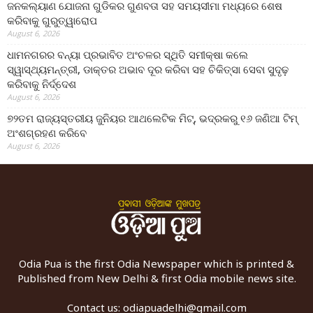
ଜନକଲ୍ୟାଣ ଯୋଜନା ଗୁଡିକର ଗୁଣବତା ସହ ସମୟସୀମା ମଧ୍ୟରେ ଶେଷ
କରିବାକୁ ଗୁରୁତ୍ୱାରୋପ
August 6, 2026
ଧାମନଗରର ବନ୍ୟା ପ୍ରଭାବିତ ଅଂଚଳର ସ୍ଥିତି ସମୀକ୍ଷା କଲେ
ସ୍ୱାସ୍ଥ୍ୟମନ୍ତ୍ରୀ, ଡାକ୍ତର ଅଭାବ ଦୂର କରିବା ସହ ଚିକିତ୍ସା ସେବା ସୁଦୃଢ଼
କରିବାକୁ ନିର୍ଦ୍ଦେଶ
August 6, 2026
୭୨ତମ ରାଜ୍ୟସ୍ତରୀୟ ଜୁନିୟର ଆଥଲେଟିକ ମିଟ୍‌, ଭଦ୍ରକରୁ ୧୬ ଜଣିଆ ଟିମ୍
ଅଂଶଗ୍ରହଣ କରିବେ
August 6, 2026
Odia Pua is the first Odia Newspaper which is printed &
Published from New Delhi & first Odia mobile news site.
Contact us:
odiapuadelhi@gmail.com