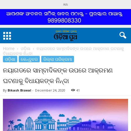
Ads
Home
ଓଡ଼ିଶା
ନୟାଗଡରେ ସାମ୍ବାଦିକଙ୍କ ଉପରେ ଆକ୍ରମଣ ଘଟଣାକୁ
ବିଧାୟକଙ୍କ ନିନ୍ଦା
ଓଡ଼ିଶା
କେନ୍ଦୁଝର
ଜିଲ୍ଲା ପରିକ୍ରମା
ନୟାଗଡରେ ସାମ୍ବାଦିକଙ୍କ ଉପରେ ଆକ୍ରମଣ
ଘଟଣାକୁ ବିଧାୟକଙ୍କ ନିନ୍ଦା
By
Bikash Biswal
-
December 24, 2020
41