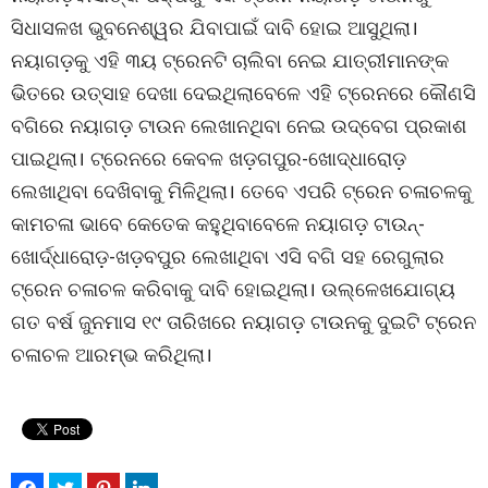
ସିଧାସଳଖ ଭୁବନେଶ୍ୱର ଯିବାପାଇଁ ଦାବି ହୋଇ ଆସୁଥିଲା।
ନୟାଗଡ଼କୁ ଏହି ୩ୟ ଟ୍ରେନଟି ଚାଲିବା ନେଇ ଯାତ୍ରୀମାନଙ୍କ
ଭିତରେ ଉତ୍ସାହ ଦେଖା ଦେଇଥିଲାବେଳେ ଏହି ଟ୍ରେନରେ କୌଣସି
ବଗିରେ ନୟାଗଡ଼ ଟାଉନ ଲେଖାନଥିବା ନେଇ ଉଦ୍ବେଗ ପ୍ରକାଶ
ପାଇଥିଲା। ଟ୍ରେନରେ କେବଳ ଖଡ଼ଗପୁର-ଖୋଦ୍ଧାରୋଡ଼
ଲେଖାଥିବା ଦେଖିବାକୁ ମିଳିଥିଲା। ତେବେ ଏପରି ଟ୍ରେନ ଚଳାଚଳକୁ
କାମଚଳା ଭାବେ କେତେକ କହୁଥିବାବେଳେ ନୟାଗଡ଼ ଟାଉନ୍-
ଖୋର୍ଦ୍ଧାରୋଡ଼-ଖଡ଼ବପୁର ଲେଖାଥିବା ଏସି ବଗି ସହ ରେଗୁଲାର
ଟ୍ରେନ ଚଳାଚଳ କରିବାକୁ ଦାବି ହୋଇଥିଲା। ଉଲ୍ଳେଖଯୋଗ୍ୟ
ଗତ ବର୍ଷ ଜୁନମାସ ୧୯ ତାରିଖରେ ନୟାଗଡ଼ ଟାଉନକୁ ଦୁଇଟି ଟ୍ରେନ
ଚଳାଚଳ ଆରମ୍ଭ କରିଥିଲା।