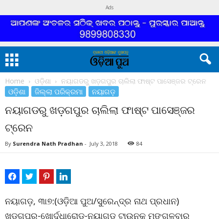
Ads
Home
ଓଡ଼ିଶା
ନୟାଗଡରୁ ଖଡ଼ଗପୁର ଚାଲିଲା ଫାଷ୍ଟ ପାସେଞ୍ଜର ଟ୍ରେନ
ଓଡ଼ିଶା
ଜିଲ୍ଲା ପରିକ୍ରମା
ନୟାଗଡ଼
ନୟାଗଡରୁ ଖଡ଼ଗପୁର ଚାଲିଲା ଫାଷ୍ଟ ପାସେଞ୍ଜର
ଟ୍ରେନ
By
Surendra Nath Pradhan
-
July 3, 2018
84
ନୟାଗଡ଼, ୩ା୭:(ଓଡ଼ିଆ ପୁଅ/ସୁରେନ୍ଦ୍ର ନାଥ ପ୍ରଧାନ)
ଖଡ଼ଗପୁର-ଖୋର୍ଦ୍ଧାରୋଡ଼-ନୟାଗଡ଼ ଟାଉନକୁ ମଙ୍ଗଳବାର