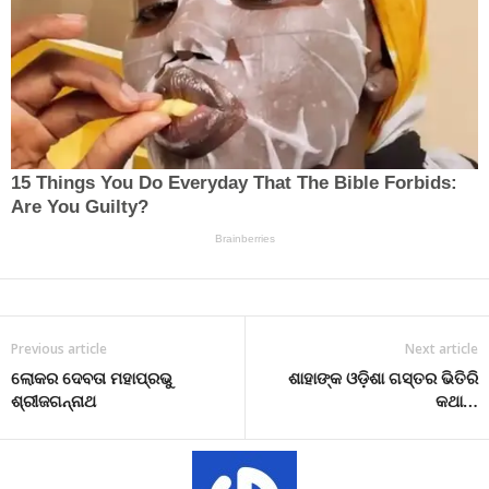
Previous article
Next article
ଲୋକର ଦେବତା ମହାପ୍ରଭୁ
ଶାହାଙ୍କ ଓଡ଼ିଶା ଗସ୍ତର ଭିତିରି
ଶ୍ରୀଜଗନ୍ନାଥ
କଥା…