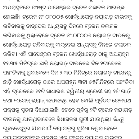
ଅପରାହ୍ନରେ ଫାଷ୍ଟ ପାସେଞ୍ଜର ଟ୍ରେନ ଚଳାଚଳ ଆରମ୍ଭ
ହୋଇଛି। ଟ୍ରେନ ନଂ ୦୮୦୦୫ ଖୋର୍ଦ୍ଧାରୋଡ଼-ନୟାଗଡ଼ ଟାଉନକୁ
ରବିବାରକୁ ବାଦ୍ଦେଇ ଅନ୍ୟସବୁ ଦିନରେ ଟ୍ରେନ ଚଳାଚଳ
କରିବାରକୁ ଥିଲାବେଳେ ଟ୍ରେନ ନଂ.୦୮୦୦୬ ନୟାଗଡ଼ ଟାଉନରୁ
ଖୋର୍ଦ୍ଧାରୋଡ଼ ରବିବାରକୁ ବାଦ୍ଦେଇ ଅନ୍ୟସବୁ ଦିନରେ ଚଳାଚଳ
କରିବ। ଏହି ପାସେଞ୍ଜର ଟ୍ରେନ ଖୋର୍ଦ୍ଧାରୋଡ଼ ଠାରୁ ଅପରାହ୍ନ
୧୨.୩୫ ମିନିଟ୍ରେ ଛାଡ଼ି ନୟାଗଡ଼ ଟାଉନରେ ଦିନ ୨ଟାବେଳେ
ପହଂଚିବାକୁ ଥିବାବେଳେ ଦିନ ୨.୩୦ ମିନିଟ୍ରେ ନୟାଗଡ଼ ଟାଉନରୁ
ଛାଡ଼ି ଖୋର୍ଦ୍ଧାରୋଡ଼ ଠାରେ ଅପରାହ୍ନ ୩ଟା ୫୫ମିନିଟ୍ରେ ପହଂଚିବ।
ଏହି ଟ୍ରେନରେ ୧୧ଟି ସାଧାରଣ ଦ୍ୱିତୀୟ ଶ୍ରେଣୀ ସହ ୨ଟି ଗାର୍ଡ଼
ତଥା ଲଗେଜ୍ ଭ୍ୟାନ୍ ଲପଲବ୍ଧ ହେବ ବୋଲି ପୂର୍ବତଟ ରେଳପଥ
ପକ୍ଷରୁ ସୂଚନା ଦିଆଯାଇଛି। ତେବେ ପୂର୍ବରୁ ୨ଟି ଟ୍ରେନ ନୟାଗଡ଼
ଟାଉନରୁ ଯାଉଥିବାବେଳେ ସିଧାସଳଖ ପୁରୀ ଯାଉଥିଲା। କିନ୍ତୁ
ଭୁବନେଶ୍ୱର ଯିବାପାଇଁ ନୟାଗଡ଼ରୁ ସୁବିଧା ନଥିବାବେଳେ
ନୟାଗଡ଼ବାସୀଙ୍କ ପକ୍ଷରୁ ଏକ ଟ୍ରେନ ନୟାଗଡ଼ ଟାଉନରୁ