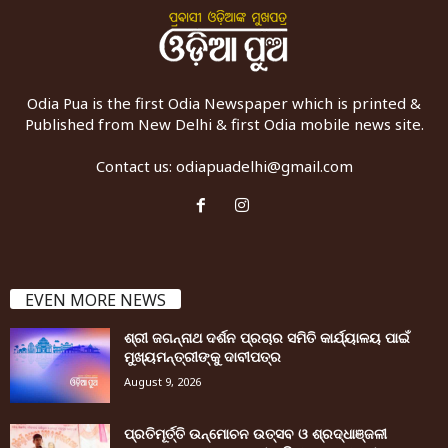
Odia Pua is the first Odia Newspaper which is printed &
Published from New Delhi & first Odia mobile news site.
Contact us:
odiapuadelhi@gmail.com
EVEN MORE NEWS
ଶ୍ରୀ ଜଗନ୍ନାଥ ଦର୍ଶନ ପ୍ରଚାର ସମିତି କାର୍ଯ୍ୟାଳୟ ପାଇଁ
ମୁଖ୍ୟମନ୍ତ୍ରୀଙ୍କୁ ଦାବୀପତ୍ର
August 9, 2026
ପ୍ରତିମୂର୍ତ୍ତି ଉନ୍ମୋଚନ ଉତ୍ସବ ଓ ଶ୍ରଦ୍ଧାଞ୍ଜଳୀ