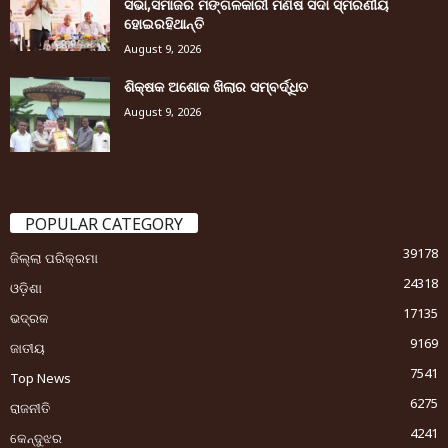
ସଭା,ସମାଜର ମଙ୍ଗଳକାରୀ ମଣିଷ ସଦା ସ୍ମରଣୀୟ
ହୋଇରହିଥାନ୍ତି
August 9, 2026
ଶିକ୍ଷକ ଅଶୋକ ଖିଲାର ସମ୍ବର୍ଦ୍ଧିତ
August 9, 2026
POPULAR CATEGORY
39178
ଜିଲ୍ଲା ପରିକ୍ରମା
24318
ଓଡ଼ିଶା
17135
ଭଦ୍ରକ
9169
ଜାତୀୟ
7541
Top News
6275
ରାଜନୀତି
4241
କେନ୍ଦୁଝର