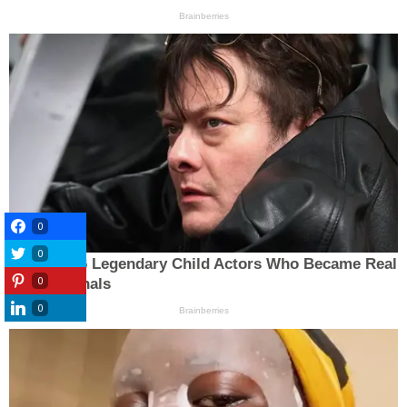
0
0
0
0