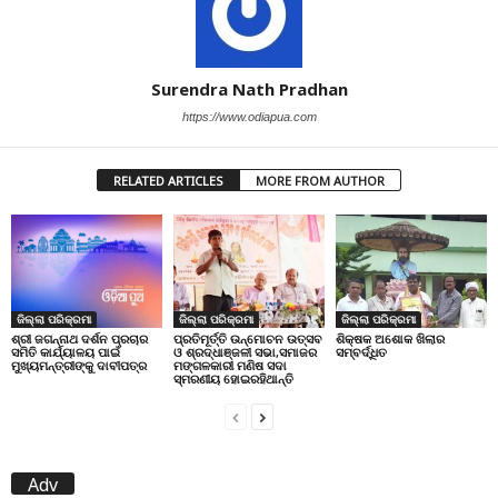
Surendra Nath Pradhan
https://www.odiapua.com
RELATED ARTICLES
MORE FROM AUTHOR
ଜିଲ୍ଲା ପରିକ୍ରମା
ଜିଲ୍ଲା ପରିକ୍ରମା
ଜିଲ୍ଲା ପରିକ୍ରମା
ପ୍ରତିମୂର୍ତ୍ତି ଉନ୍ମୋଚନ ଉତ୍ସବ
ଶିକ୍ଷକ ଅଶୋକ ଖିଲାର
ଶ୍ରୀ ଜଗନ୍ନାଥ ଦର୍ଶନ ପ୍ରଚାର
ଓ ଶ୍ରଦ୍ଧାଞ୍ଜଳୀ ସଭା,ସମାଜର
ସମ୍ବର୍ଦ୍ଧିତ
ସମିତି କାର୍ଯ୍ୟାଳୟ ପାଇଁ
ମଙ୍ଗଳକାରୀ ମଣିଷ ସଦା
ମୁଖ୍ୟମନ୍ତ୍ରୀଙ୍କୁ ଦାବୀପତ୍ର
ସ୍ମରଣୀୟ ହୋଇରହିଥାନ୍ତି
Adv