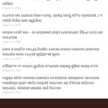
ପରିଷଦ
August 9, 2026
ବନ୍ତରେ ଜଳ ଯୋଗାଣ ମିଶନ ଫେଲ୍‌, ପାନୀୟ ଜଳରୁ ବଚିଂତ ବ୍ଲକବାସୀ ,୮୬
ଟାଙ୍କି ନିର୍ମାଣ କାହା ସ୍ୱାର୍ଥରେ
August 9, 2026
ଭଦ୍ରକ ମୋଚି ଛକ – ମା ଭଦ୍ରକାଳୀ ରାସ୍ତା ଯୋଗାଯୋଗ ବିଛିନ୍ନ ନେଇ ଜନ
ଅସନ୍ତୋଷ
August 9, 2026
ସେବା ଓ ଭକ୍ତିର ଅନନ୍ୟ ନିଦର୍ଶନ: କୋଠାର ଛକରେ ବୋଲବମ୍ ଭକ୍ତଙ୍କ
ପଦସେବା କଲେ ମନ୍ତ୍ରୀ ସୂର୍ଯ୍ୟବଂଶୀ ସୂରଜ
August 9, 2026
ପୌରାଚଂଳ ୧୯ ନମ୍ବର ୱାର୍ଡ଼ରେ କଂଗ୍ରେସ ପକ୍ଷରୁ ଶୁଖିଲା ଖାଦ୍ୟ ବଂଟନ
August 8, 2026
ଅସୁସ୍ଥ କୀର୍ତନ କଳାକାର ଲୋକନାଥ ବେହେରାଙ୍କ ସହାୟତାରେ ଆଗେଇଲା
ବଳାଜୀପଡ଼ା ଗ୍ରାମ କୀର୍ତନ ମଣ୍ଡଳୀ ରକ୍ତଦାନ ସହ ଚିକିତ୍ସା ଖର୍ଚ୍ଚରେ
ସହଯୋଗ, ସରକାରୀ ସହାୟତା ପାଇଁ ନିବେଦନ
August 8, 2026