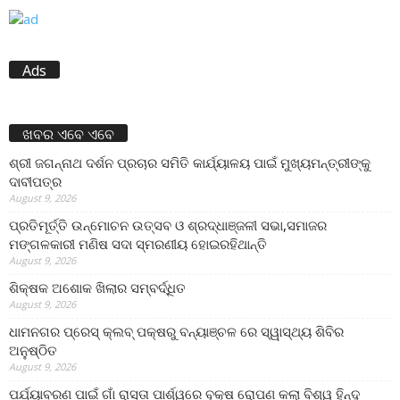
Ads
ଖବର ଏବେ ଏବେ
ଶ୍ରୀ ଜଗନ୍ନାଥ ଦର୍ଶନ ପ୍ରଚାର ସମିତି କାର୍ଯ୍ୟାଳୟ ପାଇଁ ମୁଖ୍ୟମନ୍ତ୍ରୀଙ୍କୁ
ଦାବୀପତ୍ର
August 9, 2026
ପ୍ରତିମୂର୍ତ୍ତି ଉନ୍ମୋଚନ ଉତ୍ସବ ଓ ଶ୍ରଦ୍ଧାଞ୍ଜଳୀ ସଭା,ସମାଜର
ମଙ୍ଗଳକାରୀ ମଣିଷ ସଦା ସ୍ମରଣୀୟ ହୋଇରହିଥାନ୍ତି
August 9, 2026
ଶିକ୍ଷକ ଅଶୋକ ଖିଲାର ସମ୍ବର୍ଦ୍ଧିତ
August 9, 2026
ଧାମନଗର ପ୍ରେସ୍ କ୍ଲବ୍ ପକ୍ଷରୁ ବନ୍ୟାଞ୍ଚଳ ରେ ସ୍ୱାସ୍ଥ୍ୟ ଶିବିର
ଅନୁଷ୍ଠିତ
August 9, 2026
ପର୍ଯ୍ୟାବରଣ ପାଇଁ ଗାଁ ରାସ୍ତା ପାର୍ଶ୍ୱରେ ବୃକ୍ଷ ରୋପଣ କଲା ବିଶ୍ୱ ହିନ୍ଦୁ