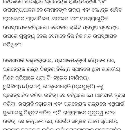
ବୈଠକରେ ଉପସ୍ଥିତ ପ୍ରତ୍ୟେକ ମୁଖ୍ୟମନ୍ତ୍ରୀ ଏବଂ
ଉପରାଜ୍ୟପାଳମାନେ ସେମାନଙ୍କ ରାଜ୍ୟ ଏବଂ କେନ୍ଦ୍ର ଶାସିତ
ପ୍ରଦେଶର ପ୍ରାଥମିକତା, ସଫଳତା ଏବଂ ସମସ୍ୟାଗୁଡ଼ିକ
ଉପସ୍ଥାପନ କରିଥିଲେ। ବୈଠକର ଚାରିଟି ପ୍ରମୁଖ ପ୍ରସଙ୍ଗ
ଉପରେ ଗୁରୁତ୍ୱ ଦେଇ ସେମାନେ ନିଜ ନିଜ ମତ ଉପସ୍ଥାପନ
କରିଥିଲେ।
ଉଦଯାପନୀ ବକ୍ତବ୍ୟରେ, ପ୍ରଧାନମନ୍ତ୍ରୀ କହିଥିଲେ ଯେ,
ପ୍ରତ୍ୟେକ ରାଜ୍ୟ ବିଶ୍ଵର ବିଭିନ୍ନ ସ୍ଥାନରେ ଥିବା ଭାରତୀୟ
ମିଶନ ଜରିଆରେ ଥ୍ରୀ-ଟି- ଟ୍ରେଡ (ବାଣିଜ୍ୟ),
ଟୁରିଜିମ(ପର୍ଯ୍ୟଟନ), ଟେକ୍ନୋଲୋଜି (ପ୍ରଯୁକ୍ତି) –କୁ
ପ୍ରୋତ୍ସାହିତ କରିବା ଉଚିତ୍‌। ସେ କହିଥିଲେ ଯେ ଆମଦାନୀ ହ୍ରାସ
କରିବା, ରପ୍ତାନି ବଢ଼ାଇବା ଏବଂ ପ୍ରତ୍ୟେକ ରାଜ୍ୟରେ ଏଥିପାଇଁ
ସୁଯୋଗକୁ ଚିହ୍ନଟ କରିବା ଲାଗି ରାଜ୍ୟମାନେ ଗୁରୁତ୍ୱ ଦେବା
ଉଚିତ୍‌। ସେ କହିଥିଲେ ଯେ, ଯେଉଁଠି ସମ୍ଭବ ଆମେ ସ୍ଥାନୀୟ
ଉତ୍ପାଦ ବ୍ୟବହାର କରିବା ଲାଗି ଲୋକମାନଙ୍କୁ ପ୍ରୋତ୍ସାହିତ