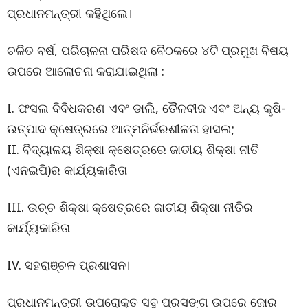
ପ୍ରଧାନମନ୍ତ୍ରୀ କହିଥିଲେ।
ଚଳିତ ବର୍ଷ, ପରିଚାଳନା ପରିଷଦ ବୈଠକରେ ୪ଟି ପ୍ରମୁଖ ବିଷୟ
ଉପରେ ଆଲୋଚନା କରାଯାଇଥିଲା :
I. ଫସଲ ବିବିଧକରଣ ଏବଂ ଡାଲି, ତୈଳବୀଜ ଏବଂ ଅନ୍ୟ କୃଷି-
ଉତ୍ପାଦ କ୍ଷେତ୍ରରେ ଆତ୍ମନିର୍ଭରଶୀଳତା ହାସଲ;
II. ବିଦ୍ୟାଳୟ ଶିକ୍ଷା କ୍ଷେତ୍ରରେ ଜାତୀୟ ଶିକ୍ଷା ନୀତି
(ଏନଇପି)ର କାର୍ଯ୍ୟକାରିତା
III. ଉଚ୍ଚ ଶିକ୍ଷା କ୍ଷେତ୍ରରେ ଜାତୀୟ ଶିକ୍ଷା ନୀତିର
କାର୍ଯ୍ୟକାରିତା
IV. ସହରାଞ୍ଚଳ ପ୍ରଶାସନ।
ପ୍ରଧାନମନ୍ତ୍ରୀ ଉପରୋକ୍ତ ସବୁ ପ୍ରସଙ୍ଗ ଉପରେ ଜୋର