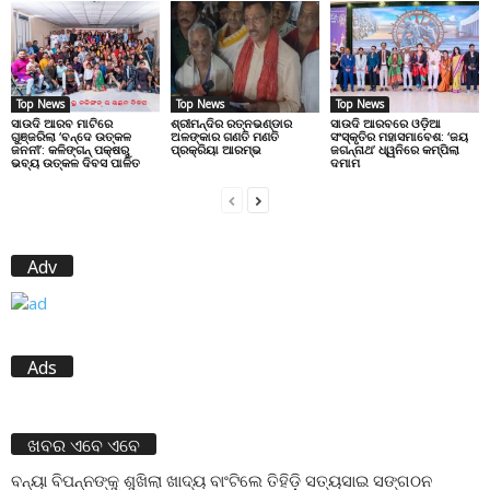
Top News
Top News
Top News
ସାଉଦି ଆରବ ମାଟିରେ
ଶ୍ରୀମନ୍ଦିର ରତ୍ନଭଣ୍ଡାର
ସାଉଦି ଆରବରେ ଓଡ଼ିଆ
ଗୁଞ୍ଜରିଲା ‘ବନ୍ଦେ ଉତ୍କଳ
ଅଳଙ୍କାର ଗଣତି ମଣତି
ସଂସ୍କୃତିର ମହାସମାବେଶ: ‘ଜୟ
ଜନନୀ’: କଳିଙ୍ଗନ୍ ପକ୍ଷରୁ
ପ୍ରକ୍ରିୟା ଆରମ୍ଭ
ଜଗନ୍ନାଥ’ ଧ୍ୱନିରେ କମ୍ପିଲା
ଭବ୍ୟ ଉତ୍କଳ ଦିବସ ପାଳିତ
ଦମାମ
Adv
Ads
ଖବର ଏବେ ଏବେ
ବନ୍ୟା ବିପନ୍ନଙ୍କୁ ଶୁଖିଲା ଖାଦ୍ୟ ବାଂଟିଲେ ତିହିଡି଼ ସତ୍ୟସାଇ ସଙ୍ଗଠନ