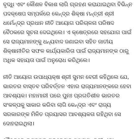
ବୃଦ୍ଧି ଏବଂ କୌଶଳ ବିକାଶ ଲାଗି ଗ୍ରହଣ କରାଯାଇଥିବା ବିଭିନ୍ନ
ପଦକ୍ଷେପ ସମ୍ପର୍କରେ କେନ୍ଦ୍ର ଶିକ୍ଷା ମନ୍ତ୍ରୀ ଶ୍ରୀ
ଧର୍ମେନ୍ଦ୍ର ପ୍ରଧାନ ନୀତି ଆୟୋଗ ପରିଚାଳନା ପରିଷଦ
ବୈଠକରେ ସୂଚନା ଦେଇଥିଲେ। ଏ କ୍ଷେତ୍ରରେ ସହଯୋଗ ପାଇଁ
ସେ ରାଜ୍ୟମାନଙ୍କୁ ଧନ୍ୟବାଦ ଜଣାଇବା ସହିତ ଜାତୀୟ
ଶିକ୍ଷାନୀତିର ସଫଳ କାର୍ଯ୍ୟକାରିତା ପାଇଁ ରାଜ୍ୟମାନଙ୍କ ଠାରୁ
ଅଧିକ ସହାୟତା ପାଇଁ ଅନୁରୋଧ କରିଥିଲେ।
ନୀତି ଆୟୋଗ ଉପାଧ୍ୟକ୍ଷ ଶ୍ରୀ ସୁମନ ବେରୀ କହିଥିଲେ ଯେ,
ଭାରତର ବାସ୍ତବ ପରିବର୍ତ୍ତନ ଏହାର ରାଜ୍ୟମାନଙ୍କରେ ହେବା
ଆବଶ୍ୟକ। ମହାମାରୀ ପରେ ପୁନଃ ପ୍ରଗତିଶୀଳ ଭାରତର
ସଂକଳ୍ପକୁ ସାକାର କରିବା ଲାଗି କେନ୍ଦ୍ର ଏବଂ ରାଜ୍ୟ
ସରକାରଙ୍କ ମିଳିତ ପ୍ରୟାସର ଆବଶ୍ୟକତା ରହିଥିବା ସେ
ଦୋହରାଇଥିଲା।