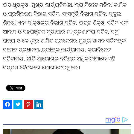
ଉପାଧ୍ୟକ୍ଷ, ମୁଖ୍ୟ କାର୍ଯ୍ୟନିର୍ବାହୀ, କ୍ୟାବିନେଟ ସଚିବ, କାର୍ମିକ
ଓ ପ୍ରଶିକ୍ଷଣ ବିଭାଗ ସଚିବ, ସଂସ୍କୃତି ବିଭାଗ ସଚିବ, ସ୍କୁଲ
ଶିକ୍ଷା ଏବଂ ସାକ୍ଷରତା ବିଭାଗ ସଚିବ, ଉଚ୍ଚ ଶିକ୍ଷା ସଚିବ ଏବଂ
ଆବାସ ଓ ସହରାଞ୍ଚଳ ବ୍ୟାପାର ମନ୍ତ୍ରଣାଳୟ ସଚିବ, ସବୁ
ରାଜ୍ୟ ଓ କେନ୍ଦ୍ର ଶାସିତ ପ୍ରଦେଶର ମୁଖ୍ୟ ଶାସନ ସଚିବଙ୍କ
ସମେତ ପ୍ରଧାନମନ୍ତ୍ରୀଙ୍କ କାର୍ଯ୍ୟାଳୟ, କ୍ୟାବିନେଟ
ସଚିବାଳୟ, ନୀତି ଆୟୋଗର ବରିଷ୍ଠ ଅଧିକାରୀମାନେ ଏହି
ସପ୍ତମ ବୈଠକରେ ଯୋଗ ଦେଇଥିଲେ।