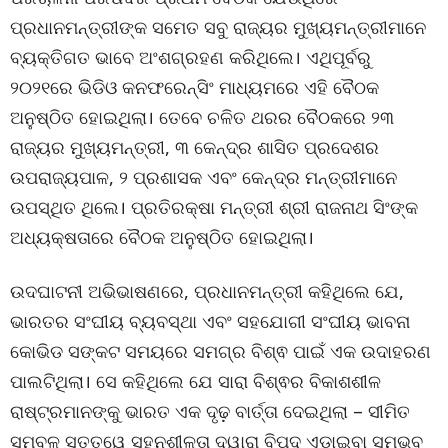
ପ୍ରଧାନମନ୍ତ୍ରୀଙ୍କ ସମେତ ସବୁ ରାଜ୍ୟର ମୁଖ୍ୟମନ୍ତ୍ରୀମାନେ
ବ୍ୟକ୍ତିଗତ ଭାବେ ଅଂଶଗ୍ରହଣ କରିଥିଲେ। ଏଥିପୂର୍ବରୁ
୨୦୨୧ରେ ଭିଡିଓ କନଫରେନ୍ସିଂ ମାଧ୍ୟମରେ ଏହି ବୈଠକ
ଅନୁଷ୍ଠିତ ହୋଇଥିଲା। ତେବେ ଚଳିତ ଥରର ବୈଠକରେ ୨୩
ରାଜ୍ୟର ମୁଖ୍ୟମନ୍ତ୍ରୀ, ୩ କେନ୍ଦ୍ର ଶାସିତ ପ୍ରଦେଶର
ଉପରାଜ୍ୟପାଳ, ୨ ପ୍ରଶାସକ ଏବଂ କେନ୍ଦ୍ର ମନ୍ତ୍ରୀମାନେ
ଉପସ୍ଥିତ ଥିଲେ। ପ୍ରତିରକ୍ଷା ମନ୍ତ୍ରୀ ଶ୍ରୀ ରାଜନାଥ ସିଂଙ୍କ
ଅଧ୍ୟକ୍ଷତାରେ ବୈଠକ ଅନୁଷ୍ଠିତ ହୋଇଥିଲା।
ଉଦଘାଟନୀ ଅଭିଭାଷଣରେ, ପ୍ରଧାନମନ୍ତ୍ରୀ କହିଥିଲେ ଯେ,
ଭାରତର ସଂଘୀୟ ବ୍ୟବସ୍ଥା ଏବଂ ସହଯୋଗୀ ସଂଘୀୟ ଭାବନା
କୋଭିଡ ସଙ୍କଟ ସମୟରେ ସମଗ୍ର ବିଶ୍ଵ ପାଇଁ ଏକ ଉଦାହରଣ
ପାଲଟିଥିଲା। ସେ କହିଥିଲେ ଯେ ସାରା ବିଶ୍ଵର ବିକାଶଶୀଳ
ରାଷ୍ଟ୍ରମାନଙ୍କୁ ଭାରତ ଏକ ଦୃଢ଼ ବାର୍ତ୍ତା ଦେଇଥିଲା – ସୀମିତ
ସମ୍ବଳ ସତ୍ତ୍ୱେ ସହନଶୀଳତା ଦ୍ୱାରା ବିପଦ ଏଡ଼ାଇବା ସମ୍ଭବ