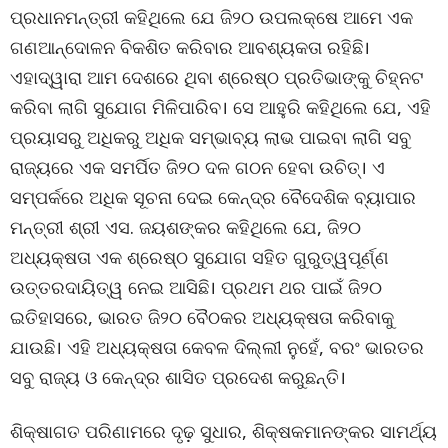
ପ୍ରଧାନମନ୍ତ୍ରୀ କହିଥିଲେ ଯେ ଜି୨୦ ଉପଲକ୍ଷେ ଆମେ ଏକ
ଗଣଆନ୍ଦୋଳନ ବିକଶିତ କରିବାର ଆବଶ୍ୟକତା ରହିଛି।
ଏହାଦ୍ୱାରା ଆମ ଦେଶରେ ଥିବା ଶ୍ରେଷ୍ଠ ପ୍ରତିଭାଙ୍କୁ ଚିହ୍ନଟ
କରିବା ଲାଗି ସୁଯୋଗ ମିଳିପାରିବ। ସେ ଆହୁରି କହିଥିଲେ ଯେ, ଏହି
ପ୍ରୟାସରୁ ଅଧିକରୁ ଅଧିକ ସମ୍ଭାବ୍ୟ ଲାଭ ପାଇବା ଲାଗି ସବୁ
ରାଜ୍ୟରେ ଏକ ସମର୍ପିତ ଜି୨୦ ଦଳ ଗଠନ ହେବା ଉଚିତ୍‌। ଏ
ସମ୍ପର୍କରେ ଅଧିକ ସୂଚନା ଦେଇ କେନ୍ଦ୍ର ବୈଦେଶିକ ବ୍ୟାପାର
ମନ୍ତ୍ରୀ ଶ୍ରୀ ଏସ. ଜୟଶଙ୍କର କହିଥିଲେ ଯେ, ଜି୨୦
ଅଧ୍ୟକ୍ଷତା ଏକ ଶ୍ରେଷ୍ଠ ସୁଯୋଗ ସହିତ ଗୁରୁତ୍ୱପୂର୍ଣ୍ଣ
ଉତ୍ତରଦାୟିତ୍ୱ ନେଇ ଆସିଛି। ପ୍ରଥମ ଥର ପାଇଁ ଜି୨୦
ଇତିହାସରେ, ଭାରତ ଜି୨୦ ବୈଠକର ଅଧ୍ୟକ୍ଷତା କରିବାକୁ
ଯାଉଛି। ଏହି ଅଧ୍ୟକ୍ଷତା କେବଳ ଦିଲ୍ଲୀ ନୁହେଁ, ବରଂ ଭାରତର
ସବୁ ରାଜ୍ୟ ଓ କେନ୍ଦ୍ର ଶାସିତ ପ୍ରଦେଶ କରୁଛନ୍ତି।
ଶିକ୍ଷାଗତ ପରିଣାମରେ ଦୃଢ଼ ସୁଧାର, ଶିକ୍ଷକମାନଙ୍କର ସାମର୍ଥ୍ୟ