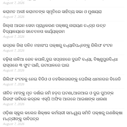
August 7, 2026
କରାମତ ଅଲୀ କରାମତଙ୍କ ସ୍ମୃତିରେ ସାହିତ୍ୟ ସଭା ଓ ମୁଶାୟରା
August 7, 2026
ଜିଲ୍ଲା ଆଇନ ସେବା ପ୍ରାଧିକରଣ ପକ୍ଷରୁ ନାରାୟଣ ଚନ୍ଦ୍ର ଉଚ୍ଚ
ବିଦ୍ୟାଳୟରେ ସଚେତନତା କାର୍ଯ୍ୟକ୍ରମ
August 7, 2026
ଭଦ୍ରକ ଜିଲା ଦଳିତ ମହାସଂଘ ପକ୍ଷରୁ ବନ୍ୟାବିପନ୍ନଙ୍କୁ ରିଲିଫ ବଂଟନ
August 7, 2026
ବଢ଼ିଲା ନାଳିଆ ରେବ କପାଳି,ଦୁଇ ସପ୍ତାହରେ ଦୁଇଟି ବନ୍ୟା, ବିଷ୍ଣୁପୁରବିନ୍ଧା
ରାସ୍ତାରେ ୩ ଫୁଟ ପାଣି, ଇଟାପାଳରେ ଘାଇ
August 7, 2026
ରିଲିଫ ବଂଟନକୁ ନେଇ ବିଡିଓ ଓ ତହସିଲଦାରଙ୍କୁ ଘେରିଲା ଧାମନଗର ବିଜେଡି
August 7, 2026
ଜୀବିତ ମା’ଙ୍କୁ ମୃତ ଦର୍ଶାଇ ଜମି ହଡ଼ପ ଘଟଣା,ଆରଆଇ ଓ ଦୁଇ ପୁଅଙ୍କ
ଗିରଫ ଦାବିରେ ଭଦ୍ରକ ଏସ୍‌ପି ଅଫିସ ଆଗରେ ଆଇଶାଙ୍କ ଧାରଣା
August 7, 2026
ଓଡ଼ିଶା ସ୍କୁଲ କଲେଜ ଶିକ୍ଷକ କର୍ମଚାରୀ ସମନ୍ୱୟ ସମିତି ପକ୍ଷରୁ ଗଣଶିକ୍ଷା
ମନ୍ତ୍ରୀଙ୍କୁ ଦାବିପତ୍ର
August 7, 2026