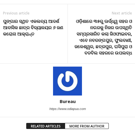
Previous article
Next article
ପୁଙ୍ଗାର ସ୍ଥିତ ଏକଲବ୍ୟ ଆଦର୍ଶ
ଓଡ଼ିଶାରେ ୩୫ରୁ ଊର୍ଦ୍ଧ୍ୱ ସହର ଓ
ଆବାସିକ ଛାତ୍ର ବିଦ୍ୟାଳୟର ୬ ଜଣ
ନଗରକୁ ନିଜର ଉପସ୍ଥିତି
କରୋନା ଆକ୍ରାନ୍ତ
ସମ୍ପ୍ରସାରିତ କଲା ଜିଓଫାଇବର,
ଏବେ ନବରଙ୍ଗପୁର, ଫୁଲବାଣୀ,
ଜଳେଶ୍ୱର, ଛତ୍ରପୁର, ଘସିପୁରା ଓ
ବଡବିଲ ସହରରେ ଉପଲବ୍ଧ
Bureau
https://www.odiapua.com
RELATED ARTICLES
MORE FROM AUTHOR