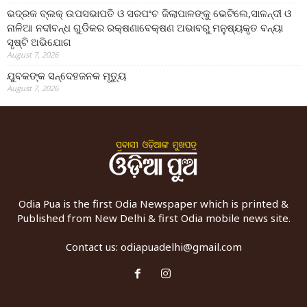
ଭଦ୍ରକ ବ୍ଲକ୍ ଉପସଭାପତି ଓ ସରପଂଚ ଜିଲାପାଳଙ୍କୁ ଭେଟିଲେ,ସାଳନ୍ଦୀ ଓ
ନାଳିଆ ନଦୀବନ୍ଧ ଗୁଡିକର ରକ୍ଷଣାବେକ୍ଷଣ ଅଭାବରୁ ମନୁଷ୍ୟକୃତ ବନ୍ୟା
ସୃଷ୍ଟି ଅଭିଯୋଗ
August 7, 2026
ଯୁବକଙ୍କ ସନ୍ଦେହଜନକ ମୃତ୍ୟୁ
August 7, 2026
Odia Pua is the first Odia Newspaper which is printed &
Published from New Delhi & first Odia mobile news site.
Contact us:
odiapuadelhi@gmail.com