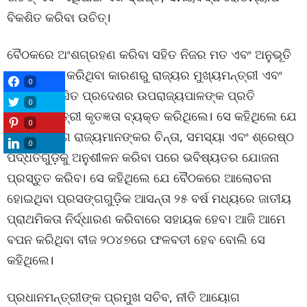
ବିକଶିତ କରିବା ଉଚିତ୍‌।
ବୈଠକରେ ଅଂଶଗ୍ରହଣ କରିବା ସହିତ ନିଜର ମତ ଏବଂ ଅନୁଭୂତି
ଉପସ୍ଥାପନ କରିଥିବା କାରଣରୁ ରାଜ୍ୟର ମୁଖ୍ୟମନ୍ତ୍ରୀ ଏବଂ
0
କେନ୍ଦ୍ର ଶାସିତ ପ୍ରଦେଶର ଉପରାଜ୍ୟପାଳଙ୍କ ପ୍ରତି
0
ପ୍ରଧାନମନ୍ତ୍ରୀ କୃତଜ୍ଞତା ବ୍ୟକ୍ତ କରିଥିଲେ। ସେ କହିଥିଲେ ଯେ
0
ନୀତି ଆୟୋଗ ରାଜ୍ୟମାନଙ୍କର ଚିନ୍ତା, ସମସ୍ୟା ଏବଂ ଶ୍ରେଷ୍ଠ
0
ପଦ୍ଧତିଗୁଡ଼ିକୁ ଅନୁଶୀଳନ କରିବା ପରେ ଭବିଷ୍ୟତର ଯୋଜନା
ପ୍ରସ୍ତୁତ କରିବ। ସେ କହିଥିଲେ ଯେ ବୈଠକରେ ଆଲୋଚନା
ହୋଇଥିବା ପ୍ରସଙ୍ଗଗୁଡ଼ିକ ଆସନ୍ତା ୨୫ ବର୍ଷ ମଧ୍ୟରେ ଜାତୀୟ
ପ୍ରାଥମିକତା ନିର୍ଦ୍ଧାରଣ କରିବାରେ ସହାୟକ ହେବ। ଆଜି ଆମେ
ବପନ କରିଥିବା ବୀଜ ୨୦୪୭ରେ ଫଳବତୀ ହେବ ବୋଲି ସେ
କହିଥିଲେ।
ପ୍ରଧାନମନ୍ତ୍ରୀଙ୍କ ପ୍ରମୁଖ ସଚିବ, ନୀତି ଆୟୋଗ