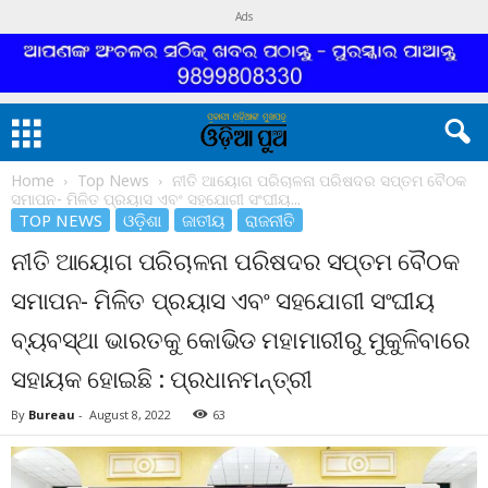
Ads
Home
Top News
ନୀତି ଆୟୋଗ ପରିଚାଳନା ପରିଷଦର ସପ୍ତମ ବୈଠକ
ସମାପନ- ମିଳିତ ପ୍ରୟାସ ଏବଂ ସହଯୋଗୀ ସଂଘୀୟ...
TOP NEWS
ଓଡ଼ିଶା
ଜାତୀୟ
ରାଜନୀତି
ନୀତି ଆୟୋଗ ପରିଚାଳନା ପରିଷଦର ସପ୍ତମ ବୈଠକ
ସମାପନ- ମିଳିତ ପ୍ରୟାସ ଏବଂ ସହଯୋଗୀ ସଂଘୀୟ
ବ୍ୟବସ୍ଥା ଭାରତକୁ କୋଭିଡ ମହାମାରୀରୁ ମୁକୁଳିବାରେ
ସହାୟକ ହୋଇଛି : ପ୍ରଧାନମନ୍ତ୍ରୀ
By
Bureau
-
August 8, 2022
63