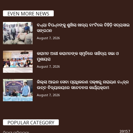
EVEN MORE NEWS
ବନ୍ୟା ବିପନ୍ନଙ୍କୁ ଶୁଖିଲା ଖାଦ୍ୟ ବାଂଟିଲେ ତିହିଡି଼ ସତ୍ୟସାଇ
ସଙ୍ଗଠନ
August 7, 2026
କରାମତ ଅଲୀ କରାମତଙ୍କ ସ୍ମୃତିରେ ସାହିତ୍ୟ ସଭା ଓ
ମୁଶାୟରା
August 7, 2026
ଜିଲ୍ଲା ଆଇନ ସେବା ପ୍ରାଧିକରଣ ପକ୍ଷରୁ ନାରାୟଣ ଚନ୍ଦ୍ର
ଉଚ୍ଚ ବିଦ୍ୟାଳୟରେ ସଚେତନତା କାର୍ଯ୍ୟକ୍ରମ
August 7, 2026
POPULAR CATEGORY
39157
ଜିଲ୍ଲା ପରିକ୍ରମା