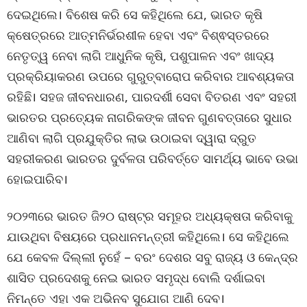
ଦେଇଥିଲେ। ବିଶେଷ କରି ସେ କହିଥିଲେ ଯେ, ଭାରତ କୃଷି
କ୍ଷେତ୍ରରେ ଆତ୍ମନିର୍ଭରଶୀଳ ହେବା ଏବଂ ବିଶ୍ଵସ୍ତରରେ
ନେତୃତ୍ୱ ନେବା ଲାଗି ଆଧୁନିକ କୃଷି, ପଶୁପାଳନ ଏବଂ ଖାଦ୍ୟ
ପ୍ରକ୍ରିୟାକରଣ ଉପରେ ଗୁରୁତ୍ବାରୋପ କରିବାର ଆବଶ୍ୟକତା
ରହିଛି। ସହଜ ଜୀବନଧାରଣ, ପାରଦର୍ଶୀ ସେବା ବିତରଣ ଏବଂ ସହରୀ
ଭାରତର ପ୍ରତ୍ୟେକ ନାଗରିକଙ୍କ ଜୀବନ ଗୁଣବତ୍ତାରେ ସୁଧାର
ଆଣିବା ଲାଗି ପ୍ରଯୁକ୍ତିର ଲାଭ ଉଠାଇବା ଦ୍ୱାରା ଦ୍ରୁତ
ସହରୀକରଣ ଭାରତର ଦୁର୍ବଳତା ପରିବର୍ତ୍ତେ ସାମର୍ଥ୍ୟ ଭାବେ ଉଭା
ହୋଇପାରିବ।
୨୦୨୩ରେ ଭାରତ ଜି୨୦ ରାଷ୍ଟ୍ର ସମୂହର ଅଧ୍ୟକ୍ଷତା କରିବାକୁ
ଯାଉଥିବା ବିଷୟରେ ପ୍ରଧାନମନ୍ତ୍ରୀ କହିଥିଲେ। ସେ କହିଥିଲେ
ଯେ କେବଳ ଦିଲ୍ଲୀ ନୁହେଁ – ବରଂ ଦେଶର ସବୁ ରାଜ୍ୟ ଓ କେନ୍ଦ୍ର
ଶାସିତ ପ୍ରଦେଶକୁ ନେଇ ଭାରତ ସମୃଦ୍ଧ ବୋଲି ଦର୍ଶାଇବା
ନିମନ୍ତେ ଏହା ଏକ ଅଭିନବ ସୁଯୋଗ ଆଣି ଦେବ।