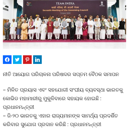
ନୀତି ଆୟୋଗ ପରିଚାଳନା ପରିଷଦର ସପ୍ତମ ବୈଠକ ସମାପନ
– ମିଳିତ ପ୍ରୟାସ ଏବଂ ସହଯୋଗୀ ସଂଘୀୟ ବ୍ୟବସ୍ଥା ଭାରତକୁ
କୋଭିଡ ମହାମାରୀରୁ ମୁକୁଳିବାରେ ସହାୟକ ହୋଇଛି :
ପ୍ରଧାନମନ୍ତ୍ରୀ
– ଜି-୨୦ ଭାରତକୁ ଏହାର ରାଜ୍ୟମାନଙ୍କ ସାମର୍ଥ୍ୟ ପ୍ରଦର୍ଶିତ
କରିବାର ସୁଯୋଗ ପ୍ରଦାନ କରିଛି : ପ୍ରଧାନମନ୍ତ୍ରୀ