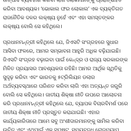
କରିବା ଆବଶ୍ୟକ। ‘ଭୋକାଲ ଫର ଲୋକାଲ’ ଏକ ବ୍ୟକ୍ତିଗତ
ରାଜନୈତିକ ଦଳର ଲକ୍ଷ୍ୟ ନୁହେଁ ଏବଂ ଏହା ସମସ୍ତଙ୍କର
ଲକ୍ଷ୍ୟ ବୋଲି ସେ କହିଥିଲେ।
ପ୍ରଧାନମନ୍ତ୍ରୀ କହିଥିଲେ ଯେ, ଜିଏସଟି ସଂଗ୍ରହରେ ସୁଧାର
ଆସିବା ଫଳରେ, ଆମର ସମ୍ଭାବନା ଆହୁରି ଅଧିକ ବଢ଼ିଯାଇଛି।
ଜିଏସଟି ସଂଗ୍ରହ ବଢ଼ାଇବା ପାଇଁ କେନ୍ଦ୍ର ଓ ରାଜ୍ୟ ସରକାରଙ୍କ
ମିଳିତ ପ୍ରୟାସର ଆବଶ୍ୟକତା ରହିଛି। ଆମର ଆର୍ଥିକ ସ୍ଥିତିକୁ
ସୁଦୃଢ଼ କରିବା ଏବଂ ଭାରତକୁ ୫ଟ୍ରିଲିୟନ ଡଲାର
ଅର୍ଥବ୍ୟବସ୍ଥାରେ ପରିଣତ କରିବା ଲାଗି ଏହା ଅତ୍ୟନ୍ତ ଜରୁରି
ବୋଲି ସେ କହିଥିଲେ। ଜାତୀୟ ଶିକ୍ଷା ନୀତି ଉପରେ ଆଲୋଚନା
କରି ପ୍ରଧାନମନ୍ତ୍ରୀ କହିଥିଲେ ଯେ, ବ୍ୟାପକ ବିଚାରବିମର୍ଶ ପରେ
ଜାତୀୟ ଶିକ୍ଷା ନୀତି ପ୍ରସ୍ତୁତ କରାଯାଇଛି। ଏହାର
କାର୍ଯ୍ୟକାରିତାରେ ଆମେ ସବୁ ଅଂଶୀଦାରମାନଙ୍କୁ ସାମିଲ କରିବା
ଉଚିତ୍‌ ଏବଂ ଏଥିପାଇଁ ଏକ ସ୍ପଷ୍ଟ, ସମୟବଦ୍ଧ ରୋଡମ୍ୟାପ