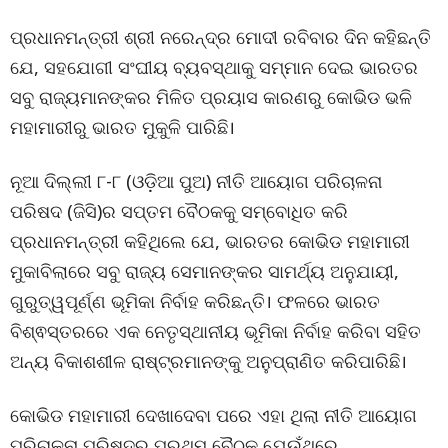
ପ୍ରଧାନମନ୍ତ୍ରୀ ଶ୍ରୀ ନରେନ୍ଦ୍ର ମୋଦୀ ରବିବାର ଦିନ କହିଛନ୍ତି
ଯେ, ସହଯୋଗୀ ସଂଘୀୟ ବ୍ୟବସ୍ଥାକୁ ସମ୍ମାନ ଦେଇ ଭାରତର
ସବୁ ରାଜ୍ୟମାନଙ୍କର ମିଳିତ ପ୍ରୟାସ କାରଣରୁ କୋଭିଡ ଭଳି
ମହାମାରୀରୁ ଭାରତ ମୁକୁଳି ପାରିଛି।
ନୂଆ ଦିଲ୍ଲୀ ୮-୮ (ଓଡ଼ିଆ ପୁଅ) ନୀତି ଆୟୋଗ ପରିଚାଳନା
ପରିଷଦ (ଜିସି)ର ସପ୍ତମ ବୈଠକକୁ ସମ୍ବୋଧିତ କରି
ପ୍ରଧାନମନ୍ତ୍ରୀ କହିଥିଲେ ଯେ, ଭାରତର କୋଭିଡ ମହାମାରୀ
ମୁକାବିଲାରେ ସବୁ ରାଜ୍ୟ ସେମାନଙ୍କର ସାମର୍ଥ୍ୟ ଅନୁଯାୟୀ,
ଗୁରୁତ୍ୱପୂର୍ଣ୍ଣ ଭୂମିକା ନିର୍ବାହ କରିଛନ୍ତି। ଫଳରେ ଭାରତ
ବିଶ୍ଵସ୍ତରରେ ଏକ ନେତୃସ୍ଥାନୀୟ ଭୂମିକା ନିର୍ବାହ କରିବା ସହିତ
ଅନ୍ୟ ବିକାଶଶୀଳ ରାଷ୍ଟ୍ରମାନଙ୍କୁ ଅନୁପ୍ରାଣିତ କରିପାରିଛି।
କୋଭିଡ ମହାମାରୀ ଦେଖାଦେବା ପରେ ଏହା ଥିଲା ନୀତି ଆୟୋଗ
ପରିଚାଳନା ପରିଷଦର ପ୍ରଥମ ବୈଠକ ଯେଉଁଥିରେ