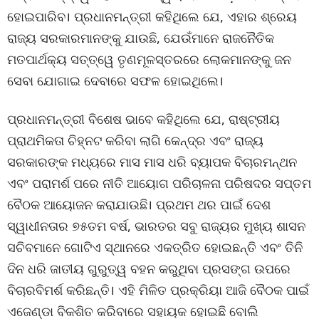
ହୋଇପାରିବ। ପ୍ରଧାନମନ୍ତ୍ରୀ କହିଥିଲେ ଯେ, ଏହାର ଶ୍ରେୟ
ରାଜ୍ୟ ସରକାରମାନଙ୍କୁ ଯାଉଛି, ଯେଉଁମାନେ ରାଜନୈତିକ
ମତପାର୍ଥକ୍ୟ ସତ୍ତ୍ୱେ ତୃଣମୂଳସ୍ତରରେ ଲୋକମାନଙ୍କୁ ଜନ
ସେବା ଯୋଗାଇ ଦେବାରେ ସଫଳ ହୋଇଥିଲେ।
ପ୍ରଧାନମନ୍ତ୍ରୀ ବିଶେଷ ଭାବେ କହିଥିଲେ ଯେ, ରାଷ୍ଟ୍ରୀୟ
ପ୍ରାଥମିକତା ଚିହ୍ନଟ କରିବା ଲାଗି କେନ୍ଦ୍ର ଏବଂ ରାଜ୍ୟ
ସରକାରଙ୍କ ମଧ୍ୟରେ ମାସ ମାସ ଧରି ବ୍ୟାପକ ବିଚାରମନ୍ଥନ
ଏବଂ ପରାମର୍ଶ ପରେ ନୀତି ଆୟୋଗ ପରିଚାଳନା ପରିଷଦର ସପ୍ତମ
ବୈଠକ ଆୟୋଜନ କରାଯାଉଛି। ପ୍ରଥମ ଥର ପାଇଁ ଦେଶ
ସ୍ୱାଧୀନତାର ୭୫ତମ ବର୍ଷ, ଭାରତର ସବୁ ରାଜ୍ୟର ମୁଖ୍ୟ ଶାସନ
ସଚିବମାନେ ଗୋଟିଏ ସ୍ଥାନରେ ଏକତ୍ରିତ ହୋଇଛନ୍ତି ଏବଂ ତିନି
ଦିନ ଧରି ଜାତୀୟ ଗୁରୁତ୍ୱ ବହନ କରୁଥିବା ପ୍ରସଙ୍ଗ ଉପରେ
ବିଚାରବିମର୍ଶ କରିଛନ୍ତି। ଏହି ମିଳିତ ପ୍ରକ୍ରିୟା ଆଜି ବୈଠକ ପାଇଁ
ଏଜେଣ୍ଡା ବିକଶିତ କରିବାରେ ସହାୟକ ହୋଇଛି ବୋଲି