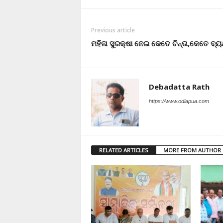
Previous article
ମହିଳା ସୁରକ୍ଷା ନେଇ କେତେ ଚିନ୍ତା,କେତେ ବ୍ୟ
Debadatta Rath
https://www.odiapua.com
RELATED ARTICLES
MORE FROM AUTHOR