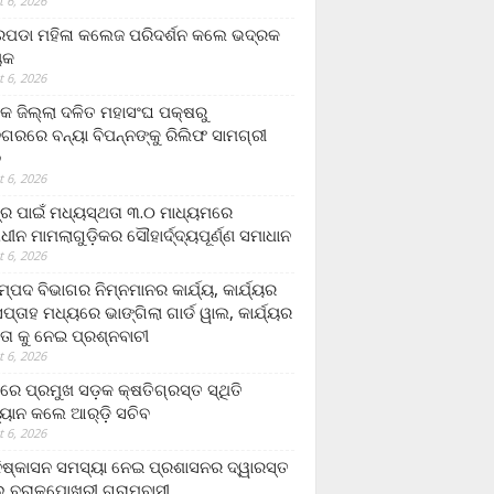
 6, 2026
ଡା ମହିଳା କଲେଜ ପରିଦର୍ଶନ କଲେ ଭଦ୍ରକ
ୟକ
 6, 2026
କ ଜିଲ୍ଲା ଦଳିତ ମହାସଂଘ ପକ୍ଷରୁ
ଗରରେ ବନ୍ୟା ବିପନ୍ନଙ୍କୁ ରିଲିଫ ସାମଗ୍ରୀ
ନ
 6, 2026
ଟ୍ର ପାଇଁ ମଧ୍ୟସ୍ଥତା ୩.୦ ମାଧ୍ୟମରେ
ାଧୀନ ମାମଲାଗୁଡ଼ିକର ସୌହାର୍ଦ୍ଦ୍ୟପୂର୍ଣ୍ଣ ସମାଧାନ
 6, 2026
୍ପଦ ବିଭାଗର ନିମ୍ନମାନର କାର୍ଯ୍ୟ, କାର୍ଯ୍ୟର
୍ତାହ ମଧ୍ୟରେ ଭାଙ୍ଗିଲା ଗାର୍ଡ ୱାଲ, କାର୍ଯ୍ୟର
ତା କୁ ନେଇ ପ୍ରଶ୍ନବାଚୀ
 6, 2026
ାରେ ପ୍ରମୁଖ ସଡ଼କ କ୍ଷତିଗ୍ରସ୍ତ ସ୍ଥିତି
୍ୟାନ କଲେ ଆର୍‌ଡ଼ି ସଚିବ
 6, 2026
ିଷ୍କାସନ ସମସ୍ୟା ନେଇ ପ୍ରଶାସନର ଦ୍ୱାରସ୍ତ
 ବରାଳପୋଖରୀ ଗ୍ରାମବାସୀ