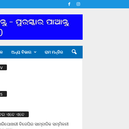
ଳ
ଅନ୍ୟ ବିଭାଗ
ରାମ ମନ୍ଦିର
v
s
ବର ଏବେ ଏବେ
ାରିପୋଖରୀ ବିଜେପିର ସାମ୍ବାଦିକ ସମ୍ମିଳନୀ