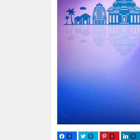
0
0
0
0