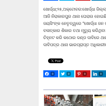
ଖୋର୍ଦ୍ଧା;୨୫,ଅକ୍ଟୋବର:ଖୋର୍ଦ୍ଧା ଜିଲ
ଆଜି ନିରାକାରପୁର ଥାନା ଘେରାଉ ହୋଇଛି।
ଜୟସିଂଙ୍କ ନେତୃତ୍ୱରେ “ଖୋର୍ଦ୍ଧା ଜନ
ବଳାତ୍କାର ଶିକାର ତଥା ମୃତ୍ୟୁ କରିଥିବ
ଚିହ୍ନଟ କରି କଠୋର ଦଣ୍ଡ ଦାବିରେ ଥା
ଦାବିପତ୍ର ଥାନା ଭାରପ୍ରାପ୍ତ ଅଧିକାର
0
0
0
0