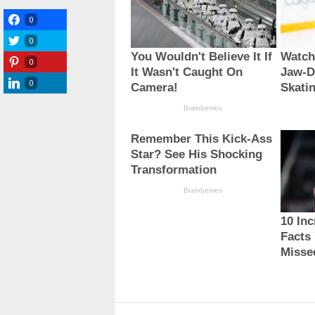
0
0
0
0