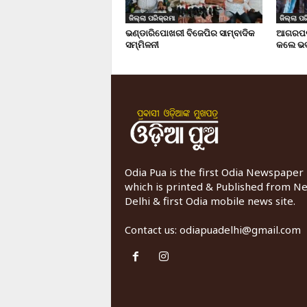
ଜିଲ୍ଲା ପରିକ୍ରମା
ଜିଲ୍ଲା ପର
ଭଣ୍ଡାରିପୋଖରୀ ବିଜେପିର ସାମ୍ବାଦିକ
ଆଗରପଡା
ସମ୍ମିଳନୀ
କଲେ ଭଦ
Odia Pua is the first Odia Newspaper
which is printed & Published from N
Delhi & first Odia mobile news site.
Contact us:
odiapuadelhi@gmail.com