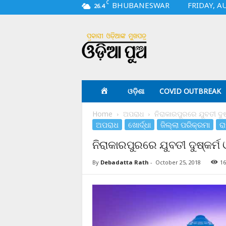
C
BHUBANESWAR
FRIDAY, A
26.4
O
d
i
a
p
u
a
ଓଡ଼ିଶା
COVID OUTBREAK
.
c
Home
ଅପରାଧ
ନିରାକାରପୁରରେ ଯୁବତୀ ଦୁ
o
ଅପରାଧ
ଖୋର୍ଦ୍ଧା
ଜିଲ୍ଲା ପରିକ୍ରମା
ରା
m
ନିରାକାରପୁରରେ ଯୁବତୀ ଦୁଷ୍କର୍
By
Debadatta Rath
-
October 25, 2018
16