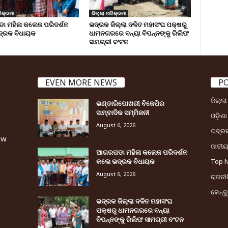
ିକ୍ରମା
ଜିଲ୍ଲା ପରିକ୍ରମା
 ମହିଳା କଲେଜ ପରିଦର୍ଶନ
ଭଦ୍ରକ ଜିଲ୍ଲା ଦଳିତ ମହାସଂଘ ପକ୍ଷରୁ
୍ରକ ବିଧାୟକ
ଧାମନଗରରେ ବନ୍ୟା ବିପନ୍ନଙ୍କୁ ରିଲିଫ
ସାମଗ୍ରୀ ବଂଟନ
EVEN MORE NEWS
P
ଜିଲ୍ଲ
ଭଣ୍ଡାରିପୋଖରୀ ବିଜେପିର
ସାମ୍ବାଦିକ ସମ୍ମିଳନୀ
ଓଡ଼ିଶା
August 6, 2026
ଭଦ୍ର
ew
ଜାତୀ
ଆଗରପଡା ମହିଳା କଲେଜ ପରିଦର୍ଶନ
କଲେ ଭଦ୍ରକ ବିଧାୟକ
Top 
August 6, 2026
ରାଜନୀତ
କେନ୍ଦ
ଭଦ୍ରକ ଜିଲ୍ଲା ଦଳିତ ମହାସଂଘ
ପକ୍ଷରୁ ଧାମନଗରରେ ବନ୍ୟା
ବିପନ୍ନଙ୍କୁ ରିଲିଫ ସାମଗ୍ରୀ ବଂଟନ