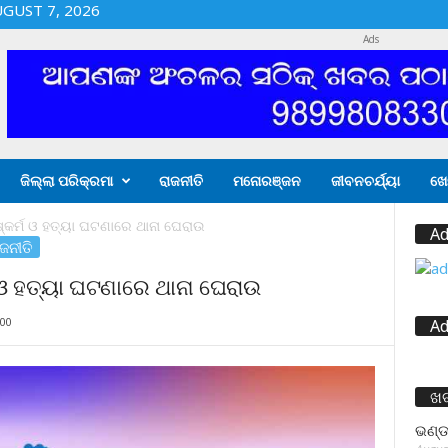
UGUST 7, 2026
Ads
ଜିଲ୍ଲା ପରିକ୍ରମା
ରାଜନୀତି
ମନୋରଞ୍ଜନ
ଜୀବନଚର୍ଯ୍ୟା
ଖେ
ଷ୍କର୍ମ ଓ ହତ୍ୟା ଘଟଣାରେ ଥାନା ଘେରାଉ
Ad
ଜନୀତି
ମ ଓ ହତ୍ୟା ଘଟଣାରେ ଥାନା ଘେରାଉ
00
Ad
ଖ
ଭଣ୍ଡ