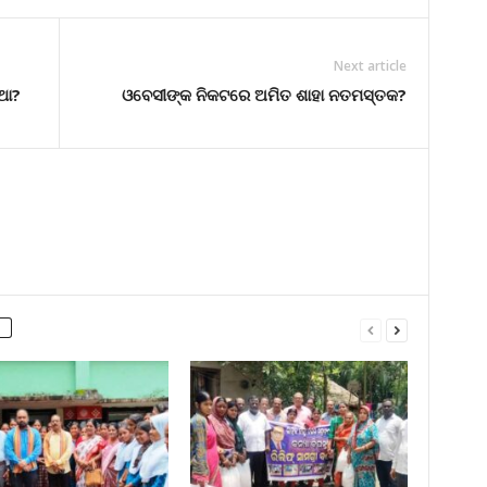
Next article
ଥା?
ଓବେସୀଙ୍କ ନିକଟରେ ଅମିତ ଶାହା ନତମସ୍ତକ?