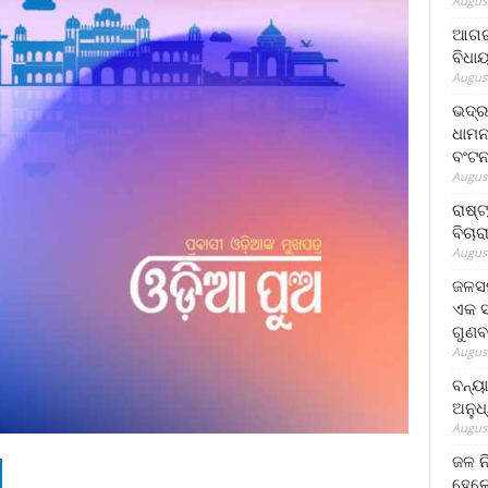
August
ଆଗରପ
ବିଧା
August
ଭଦ୍ର
ଧାମନ
ବଂଟ
August
ରାଷ୍
ବିଚାର
August
ଜଳସମ
ଏକ ସପ
ଗୁଣବ
August
ବନ୍ୟ
ଅନୁଧ
August
ଜଳ ନ
ହେଲେ