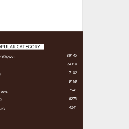
OPULAR CATEGORY
39145
ା ପରିକ୍ରମା
24318
17102
କ
9169
ୟ
7541
News
6275
ି
4241
ୁଝର