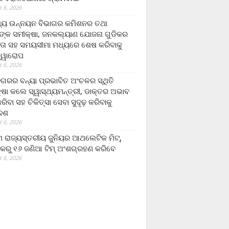
 6, 2026
ମ୍ୟ ଉନ୍ନୟନ ବିଭାଗର କମିଶନର ତଥା
ଙ୍କ ସମୀକ୍ଷା, ଜନକଲ୍ୟାଣ ଯୋଜନା ଗୁଡିକର
ତା ସହ ସମୟସୀମା ମଧ୍ୟରେ ଶେଷ କରିବାକୁ
ତ୍ୱାରୋପ
 6, 2026
ଗରର ବନ୍ୟା ପ୍ରଭାବିତ ଅଂଚଳର ସ୍ଥିତି
୍ଷା କଲେ ସ୍ୱାସ୍ଥ୍ୟମନ୍ତ୍ରୀ, ଡାକ୍ତର ଅଭାବ
ରିବା ସହ ଚିକିତ୍ସା ସେବା ସୁଦୃଢ଼ କରିବାକୁ
ଦେଶ
 6, 2026
 ରାଜ୍ୟସ୍ତରୀୟ ଜୁନିୟର ଆଥଲେଟିକ ମିଟ୍‌,
କରୁ ୧୬ ଜଣିଆ ଟିମ୍ ଅଂଶଗ୍ରହଣ କରିବେ
 6, 2026