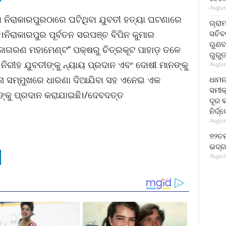
August
୍ଲା ନିରାକାରପୁରଠାରେ ଘଟିଥିବା ଯୁବତୀ ହତ୍ୟା ଘଟଣାରେ
ଗ୍ରା
ସଚିବ
ନିରାକାରପୁର ପୂର୍ବତନ ସରପଞ୍ଚ ବିପିନ କୁମାର
ଗୁଣବ
 ଜାଗରଣ ମହାମେଣ୍ଟ” ପକ୍ଷରୁ ଚିତ୍ରକୂଟ ପାହାଡ଼ ତଳେ
ଗୁରୁ
ା ନିରୀହ ଯୁବତୀଙ୍କୁ ନ୍ୟାୟ ପ୍ରଦାନ ଏବଂ ଦୋଷୀ ମାନଙ୍କୁ
August
ନା ସମ୍ମୁଖରେ ଧାରଣା ଦିଆଯିବା ସହ ଏନେଇ ଏକ
ଧାମନ
ସମୀକ
ୀଙ୍କୁ ପ୍ରଦାନ କରାଯାଇଛି।/ଦେବଦତ୍ତ
ଦୂର କ
ନିର୍ଦ୍
August
୭୨ତମ
ଭଦ୍ର
August