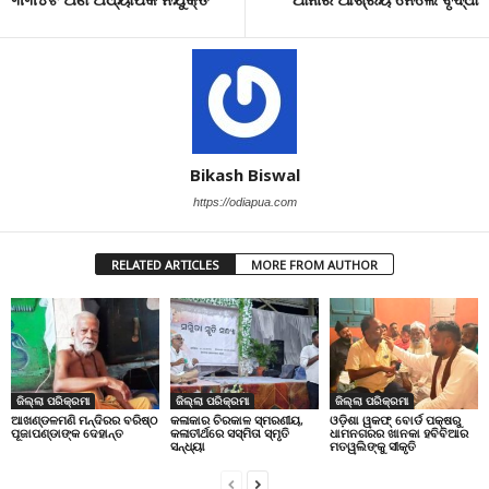
Bikash Biswal
https://odiapua.com
RELATED ARTICLES
MORE FROM AUTHOR
ଜିଲ୍ଲା ପରିକ୍ରମା
ଜିଲ୍ଲା ପରିକ୍ରମା
ଜିଲ୍ଲା ପରିକ୍ରମା
ଆଖଣ୍ଡଳମଣି ମନ୍ଦିରର ବରିଷ୍ଠ
କଳାକାର ଚିରକାଳ ସ୍ମରଣୀୟ,
ଓଡ଼ିଶା ୱକଫ୍ ବୋର୍ଡ ପକ୍ଷରୁ
ପୂଜାପଣ୍ଡାଙ୍କ ଦେହାନ୍ତ
କଳାତୀର୍ଥରେ ସସ୍ମିତା ସ୍ମୃତି
ଧାମନଗରର ଖାନକା ହବିବିଆର
ସନ୍ଧ୍ୟା
ମତୱଲିଙ୍କୁ ସୀକୃତି