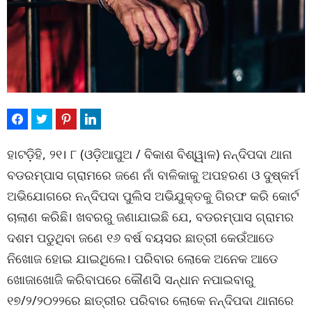
ହାଟଡ଼ିହି, ୨୧। ୮ (ଓଡ଼ିଆପୁଅ / ବିକାଶ ବିଶ୍ୱାଳ) ନନ୍ଦିପଦା ଥାନା
ବଡରମ୍ପାସ ଗ୍ରାମରେ ଜଣେ ନାଁ ବାଳିକାକୁ ଅପହରଣ ଓ ଦୁଷ୍କର୍ମ
ଅଭିଯୋଗରେ ନନ୍ଦିପଦା ପୁଲିସ ଅଭିଯୁକ୍ତକୁ ଗିରଫ କରି କୋର୍ଟ
ଚାଲାଣ କରିଛି। ଖବରରୁ ଜଣାଯାଇଛି ଯେ, ବଡରମ୍ପାସ ଗ୍ରାମର
ଦଶମ ପଡୁଥିବା ଜଣେ ୧୬ ବର୍ଷ ବୟସର ଛାତ୍ରୀ କେଉଁଆଡେ
ନିଖୋଜ ହୋଇ ଯାଇଥିଲେ। ପରିବାର ଲୋକେ ଅନେକ ଆଡେ
ଖୋଜାଖୋଜି କରିବାପରେ କୌଣସି ସନ୍ଧାନ ନପାଇବାରୁ
୧୭/୨/୨୦୨୨ରେ ଛାତ୍ରୀର ପରିବାର ଲୋକେ ନନ୍ଦିପଦା ଥାନାରେ