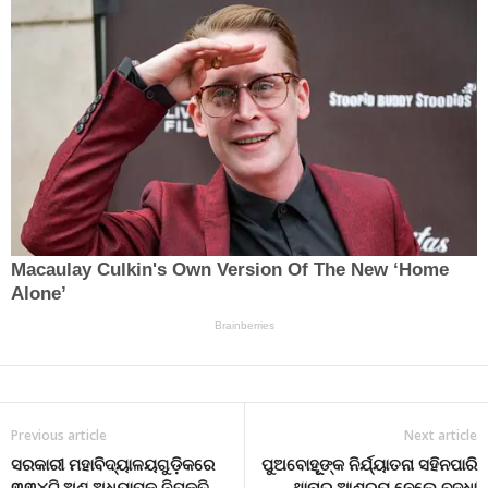
Previous article
Next article
ସରକାରୀ ମହାବିଦ୍ୟାଳୟଗୁଡ଼ିକରେ
ପୁଅବୋହୂୂଙ୍କ ନିର୍ଯ୍ୟାତନା ସହିନପାରି
୩୩୪ଟି ଅଣ ଅଧ୍ୟାପକ ନିଯୁକ୍ତି
ଥାନାର ଆଶ୍ରୟ ନେଲେ ବୃଦ୍ଧା