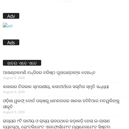
Adv
Ads
ଖବର ଏବେ ଏବେ
ଆଖଣ୍ଡଳମଣି ମନ୍ଦିରର ବରିଷ୍ଠ ପୂଜାପଣ୍ଡାଙ୍କ ଦେହାନ୍ତ
August 5, 2026
କଳାକାର ଚିରକାଳ ସ୍ମରଣୀୟ, କଳାତୀର୍ଥରେ ସସ୍ମିତା ସ୍ମୃତି ସନ୍ଧ୍ୟା
August 5, 2026
ଓଡ଼ିଶା ୱକଫ୍ ବୋର୍ଡ ପକ୍ଷରୁ ଧାମନଗରର ଖାନକା ହବିବିଆର ମତୱଲିଙ୍କୁ
ସୀକୃତି
August 5, 2026
ରାଜ୍ୟର ୯ଟି ଜାତୀୟ ଓ ରାଜ୍ୟ ରାଜପଥରେ କଡ଼ାକଡ଼ି ହେଲା ଇ-ଚାଲାଣ
ବ୍ୟବସ୍ଥା, ଇେଂଟଲିଜେଂଟ ଏନଫୋର୍ସମେଂଟ ମ୍ୟାନେଜମେଂଟ ସିଷ୍ଟମ