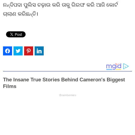
ନନ୍ଦିପଦା ପୁଲିସ ଚଢ଼ାଉ କରି ତାକୁ ଗିରଫ କରି ଆଜି କୋର୍ଟ
ଚାଲାଣ କରିଛନ୍ତି।