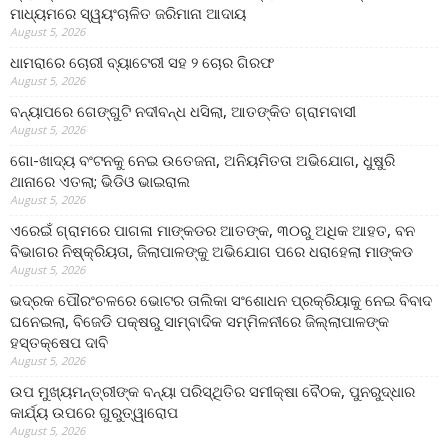
ମାଧ୍ୟମରେ ସ୍ୱୟଂଚାଳିତ ଜରିମାନା ଆଦାୟ
August 5, 2026
ଧାମରାରେ ଚୋରୀ ବ୍ୟାଟେରୀ ସହ ୨ ଚୋର ଗିରଫ
August 5, 2026
ବନ୍ୟାପରେ ଗେଙ୍ଗୁଟି ନଦୀବନ୍ଧ ଧସିଲା, ଆତଙ୍କିତ ଗ୍ରାମବାସୀ
August 5, 2026
ଗୋ-ଖାଦ୍ୟ ବଂଟନକୁ ନେଇ ଉତେଜନା, ଅନିୟମିତତା ଅଭିଯୋଗ, ଧୁଷୁରି
ଥାନାରେ ଏତଲା; ଭିଡିଓ ଭାଇରାଲ
August 5, 2026
ଏରେଇଁ ଗ୍ରାମରେ ପାଗଳା ମାଙ୍କଡର ଆତଙ୍କ, ୩୦ରୁ ଅଧିକ ଆହତ, ବନ
ବିଭାଗର ନିଷ୍କ୍ରିୟତା, ଜିଲାପାଳଙ୍କୁ ଅଭିଯୋଗ ପରେ ଧରାହେଲା ମାଙ୍କଡ
August 5, 2026
ଭଦ୍ରକ ପୌରଂଚଳରେ ଭୋଟର ତାଲିକା ସଂଶୋଧନ ପ୍ରକ୍ରିୟାକୁ ନେଇ ବିବାଦ
ଘନେଇଲା, ବିଜେଡି ପକ୍ଷରୁ ସାମ୍ବାଦିକ ସମ୍ମିଳନୀରେ ଜିଲ୍ଲାପାଳଙ୍କ
ହସ୍ତକ୍ଷେପ ଦାବି
August 5, 2026
ଉପ ମୁଖ୍ୟମନ୍ତ୍ରୀଙ୍କ ବନ୍ୟା ପରିସ୍ଥିତିର ସମୀକ୍ଷା ବୈଠକ, ପୁନରୁଦ୍ଧାର
କାର୍ଯ୍ୟ ଉପରେ ଗୁରୁତ୍ୱାରୋପ
August 5, 2026