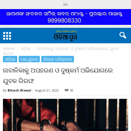
Ads
Home
ଓଡ଼ିଶା
ନାବାଳିକାକୁ ଅପହରଣ ଓ ଦୁଷ୍କର୍ମ ଅଭିଯୋଗରେ ଯୁବକ
ଗିରଫ
ଓଡ଼ିଶା
କେନ୍ଦୁଝର
ଜିଲ୍ଲା ପରିକ୍ରମା
ନାବାଳିକାକୁ ଅପହରଣ ଓ ଦୁଷ୍କର୍ମ ଅଭିଯୋଗରେ
ଯୁବକ ଗିରଫ
By
Bikash Biswal
-
August 21, 2022
50