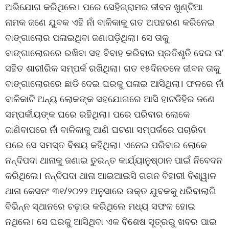
ଅଭିଯୋଗ କରିଥିଲେ। ପରେ ସେହିଗ୍ରାମର ଜୀବନ ଖୁଣ୍ଟିଆ
ନାମକ ଜଣେ ଯୁବକ ଏହି ନାଁ ବାଳିକାକୁ ଗତ ଅପହରଣ କରିନେଇ
ବାଙ୍ଗାଲୋର ପଳାଇଥିବା ଜଣାପଡ଼ିଥିଲା। ସେ ତାକୁ
ବାଙ୍ଗାଲୋରରେ ରଖିବା ସହ ବିବାହ କରିବାର ପ୍ରତିଶୃତି ଦେଇ ତା’
ସହିତ ଶାରୀରିକ ସମ୍ପର୍କ ରଖିଥିଲା। ଗତ ୧୫ଦିନତଳେ ଜୀବନ ତାକୁ
ବାଙ୍ଗାଲୋରରେ ଛାଡି ଦେଇ ଘରକୁ ପଳାଇ ଆସିଥିଲା। ଫଳରେ ନାଁ
ବାଳିକାଟି ଅନ୍ୟ ଲୋକଙ୍କ ସହଯୋଗରେ ଆସି ହାଟଡିହିର ଜଣେ
ସମ୍ପର୍କୀୟଙ୍କ ଘରେ ରହିଥିଲା। ପରେ ପରିବାର ଲୋକେ
ଜାଣିବାପରେ ନାଁ ବାଳିକାକୁ ଆଣି ଘଟଣା ସମ୍ପର୍କରେ ପଚାରିବା
ପରେ ସେ ସମସ୍ତ ବିଷୟ କହିଥିଲା। ଏନେଇ ପରିବାର ଲୋକେ
ନନ୍ଦିପଦା ଥାନାକୁ ଜଣାଇ ତୁରନ୍ତ କାର୍ଯ୍ୟାନୁଷ୍ଠାନ ପାଇଁ ନିବେଦନ
କରିଥିଲେ। ନନ୍ଦିପଦା ଥାନା ଆଇଆଇସି ଗଗନ ବିହାରୀ ବିଶ୍ୱାଳ
ଥାନା କେସନଂ ୩୧/୨୦୨୨ ଅନୁସାରେ ଉକ୍ତ ଯୁବକକୁ ଧରିବାଲାଗି
ବିଭିନ୍ନ ସ୍ଥାନରେ ଚଢ଼ାଉ କରିଥିଲେ ମଧ୍ୟ ସଫଳ ହୋଇ
ନଥିଲେ। ସେ ଘରକୁ ଆସିଥିବା ଏକ ବିଶେଷ ସୂତ୍ରରୁ ଖବର ପାଇ