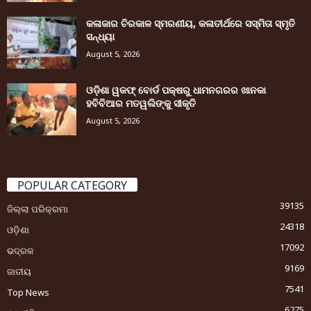
କଳାକାର ଚିରକାଳ ସ୍ମରଣୀୟ, କଳାତୀର୍ଥରେ ସସ୍ମିତା ସ୍ମୃତି
ସନ୍ଧ୍ୟା
August 5, 2026
ଓଡ଼ିଶା ୱକଫ୍ ବୋର୍ଡ ପକ୍ଷରୁ ଧାମନଗରର ଖାନକା
ହବିବିଆର ମତୱଲିଙ୍କୁ ସୀକୃତି
August 5, 2026
POPULAR CATEGORY
39135
ଜିଲ୍ଲା ପରିକ୍ରମା
24318
ଓଡ଼ିଶା
17092
ଭଦ୍ରକ
9169
ଜାତୀୟ
7541
Top News
6275