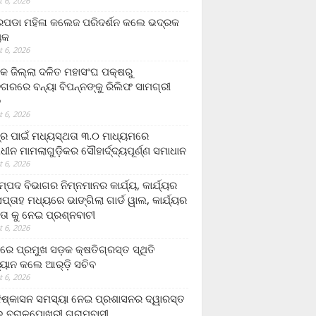
 6, 2026
ଡା ମହିଳା କଲେଜ ପରିଦର୍ଶନ କଲେ ଭଦ୍ରକ
ୟକ
 6, 2026
କ ଜିଲ୍ଲା ଦଳିତ ମହାସଂଘ ପକ୍ଷରୁ
ଗରରେ ବନ୍ୟା ବିପନ୍ନଙ୍କୁ ରିଲିଫ ସାମଗ୍ରୀ
ନ
 6, 2026
ଟ୍ର ପାଇଁ ମଧ୍ୟସ୍ଥତା ୩.୦ ମାଧ୍ୟମରେ
ାଧୀନ ମାମଲାଗୁଡ଼ିକର ସୌହାର୍ଦ୍ଦ୍ୟପୂର୍ଣ୍ଣ ସମାଧାନ
 6, 2026
୍ପଦ ବିଭାଗର ନିମ୍ନମାନର କାର୍ଯ୍ୟ, କାର୍ଯ୍ୟର
୍ତାହ ମଧ୍ୟରେ ଭାଙ୍ଗିଲା ଗାର୍ଡ ୱାଲ, କାର୍ଯ୍ୟର
ତା କୁ ନେଇ ପ୍ରଶ୍ନବାଚୀ
 6, 2026
ାରେ ପ୍ରମୁଖ ସଡ଼କ କ୍ଷତିଗ୍ରସ୍ତ ସ୍ଥିତି
୍ୟାନ କଲେ ଆର୍‌ଡ଼ି ସଚିବ
 6, 2026
ିଷ୍କାସନ ସମସ୍ୟା ନେଇ ପ୍ରଶାସନର ଦ୍ୱାରସ୍ତ
 ବରାଳପୋଖରୀ ଗ୍ରାମବାସୀ