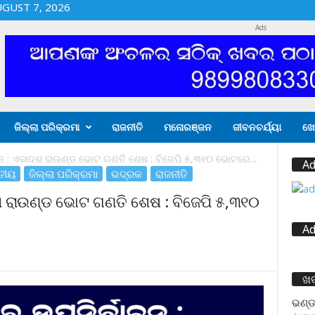
UGUST 7, 2026
Ads
ଜିଲ୍ଲା ପରିକ୍ରମା
ରାଜନୀତି
ମନୋରଞ୍ଜନ
ଜୀବନଚର୍ଯ୍ୟା
ଖେ
ନ : ଏକାଦଶ ରାଉଣ୍ଡ ଭୋଟ ଗଣତି ଶେଷ : ବିଜେପି ୫,୩୧୦ ଭୋଟରେ...
Ad
ତୀୟ
ଜିଲ୍ଲା ପରିକ୍ରମା
ଭଦ୍ରକ
ରାଜନୀତି
 ରାଉଣ୍ଡ ଭୋଟ ଗଣତି ଶେଷ : ବିଜେପି ୫,୩୧୦
Ad
ଖ
ଭଣ୍ଡ