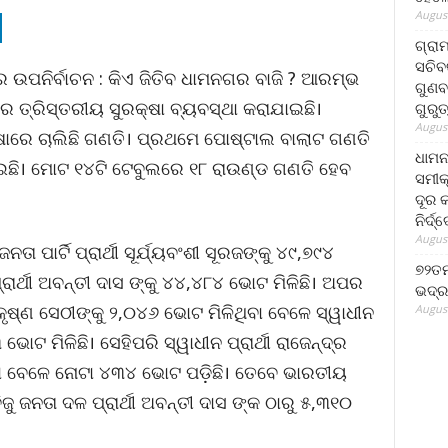
August
ଗ୍ରା
ସଚିବ
ଉପନିର୍ବାଚନ : କିଏ ଜିତିବ ଧାମନଗର ବାଜି ? ଆରମ୍ଭ
ଗୁଣବ
 ତ୍ରିସ୍ତରୀୟ ସୁରକ୍ଷା ବ୍ୟବସ୍ଥା କରାଯାଇଛି।
ଗୁରୁ
August
୍ଷାରେ ଚାଲିଛି ଗଣତି। ପ୍ରଥମେ ପୋଷ୍ଟାଲ ବାଲାଟ ଗଣତି
ଧାମନ
ି। ମୋଟ ୧୪ଟି ଟେବୁଲରେ ୧୮ ରାଉଣ୍ଡ ଗଣତି ହେବ
ସମୀକ
ଦୂର କ
ନିର୍ଦ୍
August
 ପାର୍ଟି ପ୍ରାର୍ଥୀ ସୂର୍ଯ୍ୟବଂଶୀ ସୂରଜଙ୍କୁ ୪୯,୭୯୪
୭୨ତମ
୍ରାର୍ଥୀ ଅବନ୍ତୀ ଦାସ ଙ୍କୁ ୪୪,୪୮୪ ଭୋଟ ମିଳିଛି। ଅପର
ଭଦ୍ର
କୃଷ୍ଣ ସେଠୀଙ୍କୁ ୨,୦୪୬ ଭୋଟ ମିଳିଥିବା ବେଳେ ସ୍ୱାଧୀନ
August
ଭୋଟ ମିଳିଛି। ସେହିପରି ସ୍ୱାଧୀନ ପ୍ରାର୍ଥୀ ରାଜେନ୍ଦ୍ର
ିବା ବେଳେ ନୋଟା ୪୩୪ ଭୋଟ ପଡ଼ିଛି। ତେବେ ଭାରତୀୟ
, ବିଜୁ ଜନତା ଦଳ ପ୍ରାର୍ଥୀ ଅବନ୍ତୀ ଦାସ ଙ୍କ ଠାରୁ ୫,୩୧୦