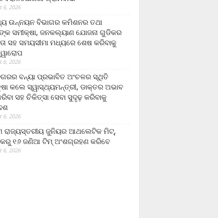
 6, 2026
ମ୍ୟ ଉନ୍ନୟନ ବିଭାଗର କମିଶନର ତଥା
ଙ୍କ ସମୀକ୍ଷା, ଜନକଲ୍ୟାଣ ଯୋଜନା ଗୁଡିକର
ତା ସହ ସମୟସୀମା ମଧ୍ୟରେ ଶେଷ କରିବାକୁ
ତ୍ୱାରୋପ
 6, 2026
ଗରର ବନ୍ୟା ପ୍ରଭାବିତ ଅଂଚଳର ସ୍ଥିତି
୍ଷା କଲେ ସ୍ୱାସ୍ଥ୍ୟମନ୍ତ୍ରୀ, ଡାକ୍ତର ଅଭାବ
ରିବା ସହ ଚିକିତ୍ସା ସେବା ସୁଦୃଢ଼ କରିବାକୁ
ଦେଶ
 6, 2026
 ରାଜ୍ୟସ୍ତରୀୟ ଜୁନିୟର ଆଥଲେଟିକ ମିଟ୍‌,
କରୁ ୧୬ ଜଣିଆ ଟିମ୍ ଅଂଶଗ୍ରହଣ କରିବେ
 6, 2026