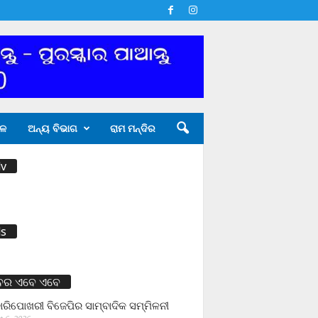
ଳ
ଅନ୍ୟ ବିଭାଗ
ରାମ ମନ୍ଦିର
v
s
ବର ଏବେ ଏବେ
ାରିପୋଖରୀ ବିଜେପିର ସାମ୍ବାଦିକ ସମ୍ମିଳନୀ