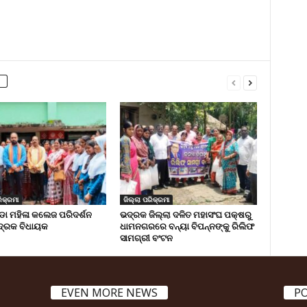
ିକ୍ରମା
ଜିଲ୍ଲା ପରିକ୍ରମା
 ମହିଳା କଲେଜ ପରିଦର୍ଶନ
ଭଦ୍ରକ ଜିଲ୍ଲା ଦଳିତ ମହାସଂଘ ପକ୍ଷରୁ
୍ରକ ବିଧାୟକ
ଧାମନଗରରେ ବନ୍ୟା ବିପନ୍ନଙ୍କୁ ରିଲିଫ
ସାମଗ୍ରୀ ବଂଟନ
EVEN MORE NEWS
P