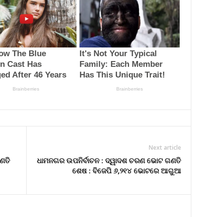
Next article
ଣତି
ଧାମନଗର ଉପନିର୍ବାଚନ : ଦ୍ୱାଦଶ ଚରଣ ଭୋଟ ଗଣତି
ଶେଷ : ବିଜେପି ୬,୨୧୪ ଭୋଟରେ ଆଗୁଆ