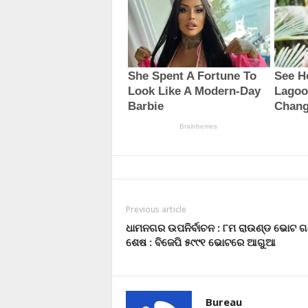
Previous article
ଧାମନଗର ଉପନିର୍ବାଚନ : ୮ମ ରାଉଣ୍ଡ ଭୋଟ ଗ
ଶେଷ : ବିଜେପି ୫୯୯୧ ଭୋଟରେ ଆଗୁଆ
Bureau