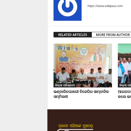
https://www.odiapua.com
RELATED ARTICLES
MORE FROM AUTHOR
ଜିଲ୍ଲା ପରିକ୍ରମା
ଜିଲ୍ଲା ପର
ଭଣ୍ଡାରିପୋଖରୀ ବିଜେପିର ସାମ୍ବାଦିକ
ଆଗରପଡା
ସମ୍ମିଳନୀ
କଲେ ଭଦ