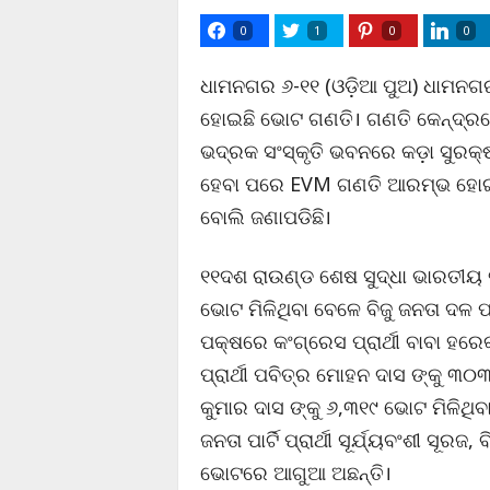
0
1
0
0
ଧାମନଗର ୬-୧୧ (ଓଡ଼ିଆ ପୁଅ) ଧାମନଗର 
ହୋଇଛି ଭୋଟ ଗଣତି। ଗଣତି କେନ୍ଦ୍ରରେ
ଭଦ୍ରକ ସଂସ୍କୃତି ଭବନରେ କଡ଼ା ସୁରକ
ହେବା ପରେ EVM ଗଣତି ଆରମ୍ଭ ହୋଇଛ
ବୋଲି ଜଣାପଡିଛି।
୧୧ଦଶ ରାଉଣ୍ଡ ଶେଷ ସୁଦ୍ଧା ଭାରତୀୟ ଜନତା
ଭୋଟ ମିଳିଥିବା ବେଳେ ବିଜୁ ଜନତା ଦଳ ପ
ପକ୍ଷରେ କଂଗ୍ରେସ ପ୍ରାର୍ଥୀ ବାବା ହରେ
ପ୍ରାର୍ଥୀ ପବିତ୍ର ମୋହନ ଦାସ ଙ୍କୁ ୩୦୩ 
କୁମାର ଦାସ ଙ୍କୁ ୬,୩୧୯ ଭୋଟ ମିଳିଥ
ଜନତା ପାର୍ଟି ପ୍ରାର୍ଥୀ ସୂର୍ଯ୍ୟବଂଶୀ ସୂରଜ
ଭୋଟରେ ଆଗୁଆ ଅଛନ୍ତି।