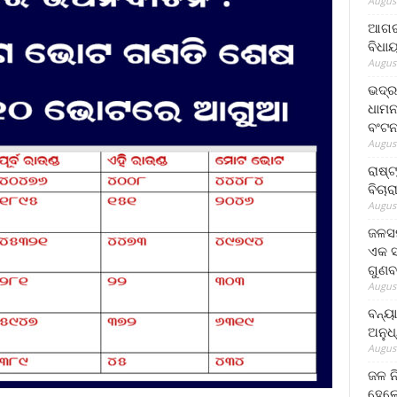
August
ଆଗରପ
ବିଧା
August
ଭଦ୍ର
ଧାମନ
ବଂଟ
August
ରାଷ୍
ବିଚାର
August
ଜଳସମ
ଏକ ସପ
ଗୁଣବ
August
ବନ୍ୟ
ଅନୁଧ
August
ଜଳ ନ
ହେଲେ