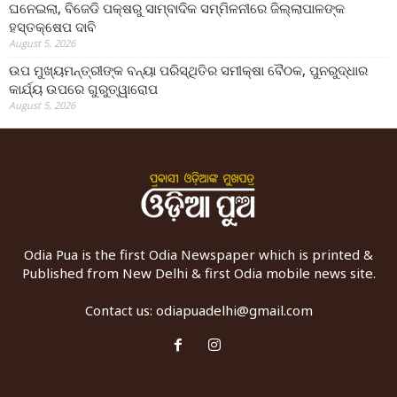
ଘନେଇଲା, ବିଜେଡି ପକ୍ଷରୁ ସାମ୍ବାଦିକ ସମ୍ମିଳନୀରେ ଜିଲ୍ଲାପାଳଙ୍କ
ହସ୍ତକ୍ଷେପ ଦାବି
August 5, 2026
ଉପ ମୁଖ୍ୟମନ୍ତ୍ରୀଙ୍କ ବନ୍ୟା ପରିସ୍ଥିତିର ସମୀକ୍ଷା ବୈଠକ, ପୁନରୁଦ୍ଧାର
କାର୍ଯ୍ୟ ଉପରେ ଗୁରୁତ୍ୱାରୋପ
August 5, 2026
Odia Pua is the first Odia Newspaper which is printed &
Published from New Delhi & first Odia mobile news site.
Contact us:
odiapuadelhi@gmail.com