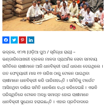
ଭଦ୍ରକ, ୧୮ା୩ (ଓଡ଼ିଆ ପୁଅ / ସ୍ନିଗ୍ଧା ରାୟ) –
ଭଣ୍ଡାରିପୋଖରୀ ବ୍ଲକର ମାଳଦା ପ୍ରାଥମିକ ସେବା ସମବାୟ
ସମିତିରେ ଚାଷୀମାନେ ଆଜି ଧାନବିକ୍ରୀ ପାଇଁ ଧାରଣା ଦେଇଥିଲେ ।
ଗତ ଫେବୃୟାରୀ ମାସ ୧୭ ତାରିଖ ଠାରୁ ଟୋକନ ପାଇଥିବା
ଚାଷୀମାନେ ଧାନବିକ୍ରୀ କରି ପାରିନାହାନ୍ତି । ସମିତିକୁ ଟାର୍ଗେଟ
ଆସିନଥିବା ଦର୍ଶାଇ ସମିତି ଧାନକିଣା ବନ୍ଦ କରିଦେଇଛି । ଏଭଳି
ପରିସ୍ଥିତିରେ ଟୋକନ ଅବଧି ସମାପ୍ତ ହୋଇ ଚାଷୀମାନେ
ଧାନବିକ୍ରୀ ସୁଯୋଗ ହରାଇଛନ୍ତି । ଏହାର ପ୍ରତିବାଦରେ