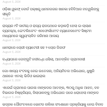
August 5, 2026
ଓଡ଼ିଶା ୱକଫ୍ ବୋର୍ଡ ପକ୍ଷରୁ ଧାମନଗରର ଖାନକା ହବିବିଆର ମତୱଲିଙ୍କୁ
ସୀକୃତି
August 5, 2026
ରାଜ୍ୟର ୯ଟି ଜାତୀୟ ଓ ରାଜ୍ୟ ରାଜପଥରେ କଡ଼ାକଡ଼ି ହେଲା ଇ-ଚାଲାଣ
ବ୍ୟବସ୍ଥା, ଇେଂଟଲିଜେଂଟ ଏନଫୋର୍ସମେଂଟ ମ୍ୟାନେଜମେଂଟ ସିଷ୍ଟମ
ମାଧ୍ୟମରେ ସ୍ୱୟଂଚାଳିତ ଜରିମାନା ଆଦାୟ
August 5, 2026
ଧାମରାରେ ଚୋରୀ ବ୍ୟାଟେରୀ ସହ ୨ ଚୋର ଗିରଫ
August 5, 2026
ବନ୍ୟାପରେ ଗେଙ୍ଗୁଟି ନଦୀବନ୍ଧ ଧସିଲା, ଆତଙ୍କିତ ଗ୍ରାମବାସୀ
August 5, 2026
ଗୋ-ଖାଦ୍ୟ ବଂଟନକୁ ନେଇ ଉତେଜନା, ଅନିୟମିତତା ଅଭିଯୋଗ, ଧୁଷୁରି
ଥାନାରେ ଏତଲା; ଭିଡିଓ ଭାଇରାଲ
August 5, 2026
ଏରେଇଁ ଗ୍ରାମରେ ପାଗଳା ମାଙ୍କଡର ଆତଙ୍କ, ୩୦ରୁ ଅଧିକ ଆହତ, ବନ
ବିଭାଗର ନିଷ୍କ୍ରିୟତା, ଜିଲାପାଳଙ୍କୁ ଅଭିଯୋଗ ପରେ ଧରାହେଲା ମାଙ୍କଡ
August 5, 2026
ଭଦ୍ରକ ପୌରଂଚଳରେ ଭୋଟର ତାଲିକା ସଂଶୋଧନ ପ୍ରକ୍ରିୟାକୁ ନେଇ ବିବାଦ