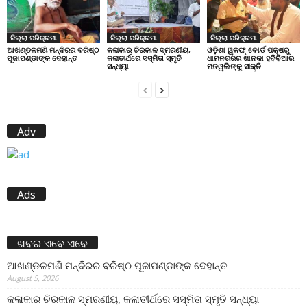
ଜିଲ୍ଲା ପରିକ୍ରମା
ଜିଲ୍ଲା ପରିକ୍ରମା
ଜିଲ୍ଲା ପରିକ୍ରମା
ଆଖଣ୍ଡଳମଣି ମନ୍ଦିରର ବରିଷ୍ଠ
କଳାକାର ଚିରକାଳ ସ୍ମରଣୀୟ,
ଓଡ଼ିଶା ୱକଫ୍ ବୋର୍ଡ ପକ୍ଷରୁ
ପୂଜାପଣ୍ଡାଙ୍କ ଦେହାନ୍ତ
କଳାତୀର୍ଥରେ ସସ୍ମିତା ସ୍ମୃତି
ଧାମନଗରର ଖାନକା ହବିବିଆର
ସନ୍ଧ୍ୟା
ମତୱଲିଙ୍କୁ ସୀକୃତି
Adv
Ads
ଖବର ଏବେ ଏବେ
ଆଖଣ୍ଡଳମଣି ମନ୍ଦିରର ବରିଷ୍ଠ ପୂଜାପଣ୍ଡାଙ୍କ ଦେହାନ୍ତ
August 5, 2026
କଳାକାର ଚିରକାଳ ସ୍ମରଣୀୟ, କଳାତୀର୍ଥରେ ସସ୍ମିତା ସ୍ମୃତି ସନ୍ଧ୍ୟା