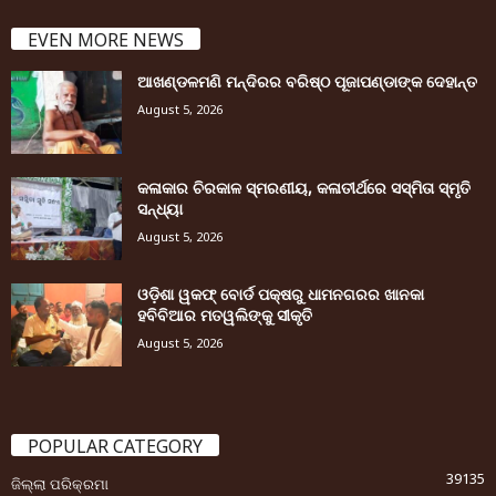
EVEN MORE NEWS
ଆଖଣ୍ଡଳମଣି ମନ୍ଦିରର ବରିଷ୍ଠ ପୂଜାପଣ୍ଡାଙ୍କ ଦେହାନ୍ତ
August 5, 2026
କଳାକାର ଚିରକାଳ ସ୍ମରଣୀୟ, କଳାତୀର୍ଥରେ ସସ୍ମିତା ସ୍ମୃତି
ସନ୍ଧ୍ୟା
August 5, 2026
ଓଡ଼ିଶା ୱକଫ୍ ବୋର୍ଡ ପକ୍ଷରୁ ଧାମନଗରର ଖାନକା
ହବିବିଆର ମତୱଲିଙ୍କୁ ସୀକୃତି
August 5, 2026
POPULAR CATEGORY
39135
ଜିଲ୍ଲା ପରିକ୍ରମା