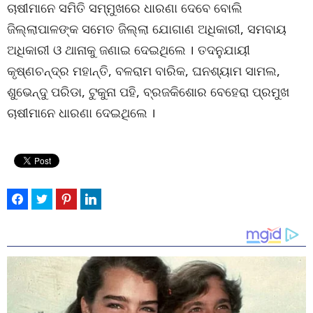
ଚାଷୀମାନେ ସମିତି ସମ୍ମୁଖରେ ଧାରଣା ଦେବେ ବୋଲି
ଜିଲ୍ଲାପାଳଙ୍କ ସମେତ ଜିଲ୍ଲା ଯୋଗାଣ ଅଧିକାରୀ, ସମବାୟ
ଅଧିକାରୀ ଓ ଥାନାକୁ ଜଣାଇ ଦେଇଥିଲେ । ତଦନୁଯାୟୀ
କୃଷ୍ଣଚନ୍ଦ୍ର ମହାନ୍ତି, ବଳରାମ ବାରିକ, ଘନଶ୍ୟାମ ସାମଲ,
ଶୁଭେନ୍ଦୁ ପରିଡା, ଟୁକୁନା ପହି, ବ୍ରଜକିଶୋର ବେହେରା ପ୍ରମୁଖ
ଚାଷୀମାନେ ଧାରଣା ଦେଇଥିଲେ ।