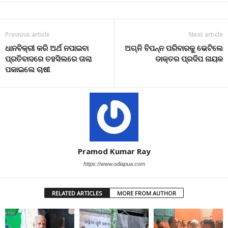
Previous article
Next article
ଧାନବିକ୍ରୀ କରି ଅର୍ଥ ନପାଇବା
ଅଗ୍ନି ବିପନ୍ନ ପରିବାରକୁ ଭେଟିଲେ
ପ୍ରତିବାଦରେ ତହସିଲରେ ତାଲା
ଡାକ୍ତର ପ୍ରଦିପ ନାୟକ
ପକାଇଲେ ଚାଷୀ
Pramod Kumar Ray
https://www.odiapua.com
RELATED ARTICLES
MORE FROM AUTHOR