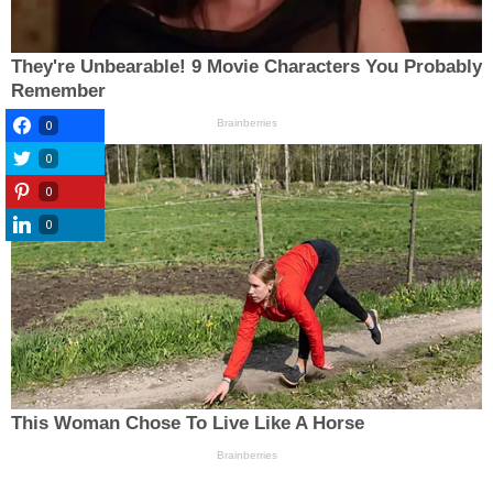
0
0
0
0