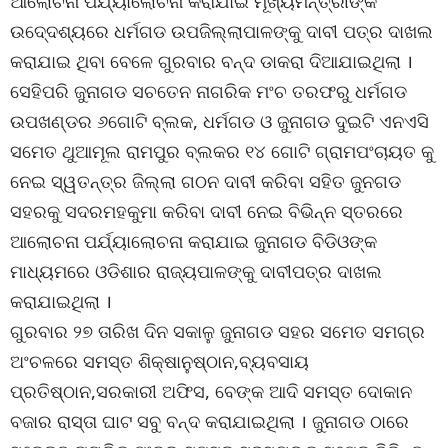
ଆଲୋଚନା ପର୍ଯ୍ୟାଲୋଚନା କରାଯାଇ ମୂଖ୍ୟମନ୍ତ୍ରୀଙ୍କ
ଉଦେ୍ଦଶ୍ୟରେ ଧର୍ମଗଡ ଉପଜିଲ୍ଲାପାଳଙ୍କୁ ଦାବୀ ପତ୍ର ଦାଖଲ
କରାଯାଇ ଥିବା ବେଳେ ଗୁରବାର ବନ୍ଦ ଡାକରା ଦିଆଯାଇଥିଲା ।
ସେହିପରି ଜୁନାଗଡ ସଚତେନ ନାଗରିକ ମଂଚ ତରଫରୁ ଧର୍ମଗଡ
ଉପଖଣ୍ଡର ୬ଗୋଟି ବ୍ଲକ, ଧର୍ମଗଡ ଓ ଜୁନାଗଡ ଦୁଇଟି ଏନଏସି
ସମେତ ଥୁଆମୂଲ ରାମପୁର ବ୍ଲକର ୧୪ ଗୋଟି ଗ୍ରାମପଂଚାୟତ କୁ
ନେଇ ସ୍ୱତନ୍ତ୍ର ଜିଲ୍ଲା ଗଠନ ଦାବୀ କରିବା ସହିତ ଜୁନଗଡ
ସହରକୁ ସଦରମହକୁମା କରିବା ଦାବୀ ନେଇ ବିଭିନ୍ନ ସ୍ତରରେ
ଆଲୋଚନା ପର୍ଯ୍ୟାଲୋଚନା କରାଯାଇ ଜୁନାଗଡ ବିଡିଓଙ୍କ
ମାଧ୍ୟମରେ ଓଡିଶାର ରାଜ୍ୟପାଳଙ୍କୁ ଦାବୀପତ୍ର ଦାଖଲ
କରାଯାଇଥିଲା ।
ଗୁରବାର ୨୭ ତାରିଖ ଦିନ ସକାଳୁ ଜୁନାଗଡ ସହର ସମେତ ସମଗ୍ର
ଅଂଚଳରେ ସମସ୍ତ ଶିକ୍ଷାନୁଷ୍ଠାନ,ବ୍ୟବସାୟ
ପ୍ରତିଷ୍ଠାନ,ସରକାରୀ ଅଫିସ, ବେଙ୍କ ଆଦି ସମସ୍ତ ଦୋକାନ
ବଜାର ରାସ୍ତା ଘାଟ ସବୁ ବନ୍ଦ କରାଯାଇଥିଲା । ଜୁନାଗଡ ଠାରେ