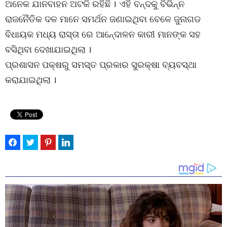
ଅନେକ ଯାନବାହନ ଅଟକି ରହିଛି । ଏହି ବନ୍ଦକୁ ବିଭିନ୍ନ
ରାଜନୈତିକ ଦଳ ମାନେ ସମର୍ଥନ ଜଣାଇଥିବା ବେଳେ ଜୁନାଗଡ
ବିଧାୟକ ମଧ୍ୟ ରାସ୍ତା ରେ ଆନେ୍ଦାଳନ କାରୀ ମାନଙ୍କ ସହ
ବସିଥିବା ଦେଖାଯାଇଥିଲା ।
ପ୍ରଶାସନ ପକ୍ଷରୁ ସମସ୍ତ ପ୍ରକାର ସୁରକ୍ଷା ବ୍ୟବସ୍ଥା
କରାଯାଇଥିଲା ।