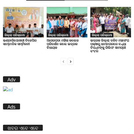
ଜିଲ୍ଲା ପରିକ୍ରମା
ଜିଲ୍ଲା ପରିକ୍ରମା
ଜିଲ୍ଲା ପରିକ୍ରମା
ଭଣ୍ଡାରିପୋଖରୀ ବିଜେପିର
ଆଗରପଡା ମହିଳା କଲେଜ
ଭଦ୍ରକ ଜିଲ୍ଲା ଦଳିତ ମହାସଂଘ
ସାମ୍ବାଦିକ ସମ୍ମିଳନୀ
ପରିଦର୍ଶନ କଲେ ଭଦ୍ରକ
ପକ୍ଷରୁ ଧାମନଗରରେ ବନ୍ୟା
ବିଧାୟକ
ବିପନ୍ନଙ୍କୁ ରିଲିଫ ସାମଗ୍ରୀ
ବଂଟନ
Adv
Ads
ଖବର ଏବେ ଏବେ