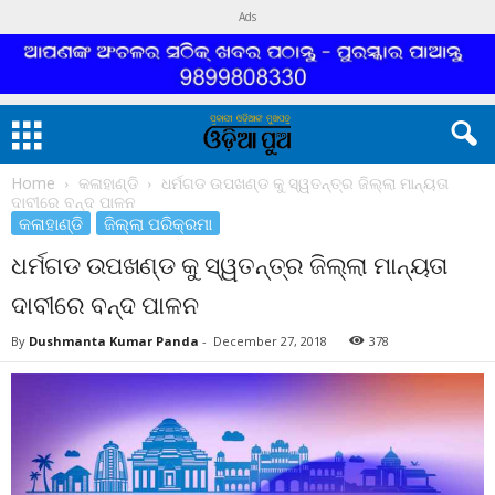
Ads
Home
କଳାହାଣ୍ଡି
ଧର୍ମଗଡ ଉପଖଣ୍ଡ କୁ ସ୍ୱତନ୍ତ୍ର ଜିଲ୍ଲା ମାନ୍ୟତା
ଦାବୀରେ ବନ୍ଦ ପାଳନ
କଳାହାଣ୍ଡି
ଜିଲ୍ଲା ପରିକ୍ରମା
ଧର୍ମଗଡ ଉପଖଣ୍ଡ କୁ ସ୍ୱତନ୍ତ୍ର ଜିଲ୍ଲା ମାନ୍ୟତା
ଦାବୀରେ ବନ୍ଦ ପାଳନ
By
Dushmanta Kumar Panda
-
December 27, 2018
378