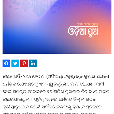
କଳାହାଣ୍ଡି- ୨୭.୧୨.୨୦୧୮ (ଓଡିଆପୁଅ/ଦୁଷ୍ମନ୍ତ କୁମାର ପଣ୍ଡା)
ଧର୍ମଗଡ ଉପଖଣ୍ଡକୁ ଏକ ସ୍ୱତନ୍ତ୍ର ଜିଲ୍ଲା ଘୋଷଣା ଦାବୀ
ନେଇ ସମଗ୍ର ଅଂଚଲରେ ୨୭ ତାରିଖ ଗୁରବାର ଦିନ ବନ୍ଦ ପାଳନ
କଲରାଯାଇଥିଲା । ପୂର୍ବରୁ ଏନେଇ ଧର୍ମଗଡ ଜିଲ୍ଲା ଗଠନ
କ୍ରୀୟାନୁଷ୍ଠାନ କମିଟୀ ଧର୍ମଗଡ ତରଫରୁ ବିଭିନ୍ନ ସ୍ତରରେ