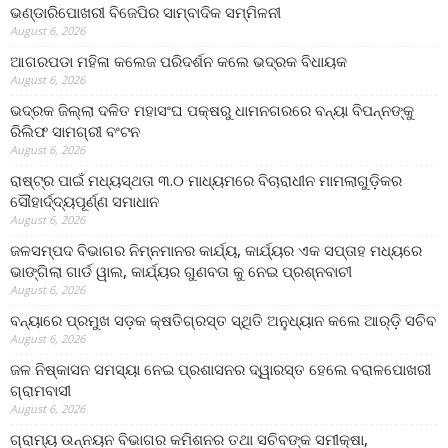
ଭଣ୍ଡାରିପୋଖରୀ ବିଜେପିର ସାମ୍ବାଦିକ ସମ୍ମିଳନୀ
August 6, 2026
ଆଗରପଡା ମହିଳା କଲେଜ ପରିଦର୍ଶନ କଲେ ଭଦ୍ରକ ବିଧାୟକ
August 6, 2026
ଭଦ୍ରକ ଜିଲ୍ଲା ଦଳିତ ମହାସଂଘ ପକ୍ଷରୁ ଧାମନଗରରେ ବନ୍ୟା ବିପନ୍ନଙ୍କୁ
ରିଲିଫ ସାମଗ୍ରୀ ବଂଟନ
August 6, 2026
ରାଷ୍ଟ୍ର ପାଇଁ ମଧ୍ୟସ୍ଥତା ୩.୦ ମାଧ୍ୟମରେ ବିଚାରାଧୀନ ମାମଲାଗୁଡ଼ିକର
ସୌହାର୍ଦ୍ଦ୍ୟପୂର୍ଣ୍ଣ ସମାଧାନ
August 6, 2026
ଜଳସମ୍ପଦ ବିଭାଗର ନିମ୍ନମାନର କାର୍ଯ୍ୟ, କାର୍ଯ୍ୟର ଏକ ସପ୍ତାହ ମଧ୍ୟରେ
ଭାଙ୍ଗିଲା ଗାର୍ଡ ୱାଲ, କାର୍ଯ୍ୟର ଗୁଣବତା କୁ ନେଇ ପ୍ରଶ୍ନବାଚୀ
August 6, 2026
ବନ୍ୟାରେ ପ୍ରମୁଖ ସଡ଼କ କ୍ଷତିଗ୍ରସ୍ତ ସ୍ଥିତି ଅନୁଧ୍ୟାନ କଲେ ଆର୍‌ଡ଼ି ସଚିବ
August 6, 2026
ଜଳ ନିଷ୍କାସନ ସମସ୍ୟା ନେଇ ପ୍ରଶାସନର ଦ୍ୱାରସ୍ତ ହେଲେ ବରାଳପୋଖରୀ
ଗ୍ରାମବାସୀ
August 6, 2026
ଗ୍ରାମ୍ୟ ଉନ୍ନୟନ ବିଭାଗର କମିଶନର ତଥା ସଚିବଙ୍କ ସମୀକ୍ଷା,