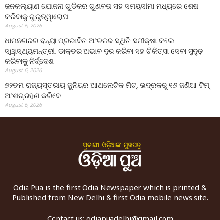
ଜନକଲ୍ୟାଣ ଯୋଜନା ଗୁଡିକର ଗୁଣବତା ସହ ସମୟସୀମା ମଧ୍ୟରେ ଶେଷ
କରିବାକୁ ଗୁରୁତ୍ୱାରୋପ
August 6, 2026
ଧାମନଗରର ବନ୍ୟା ପ୍ରଭାବିତ ଅଂଚଳର ସ୍ଥିତି ସମୀକ୍ଷା କଲେ
ସ୍ୱାସ୍ଥ୍ୟମନ୍ତ୍ରୀ, ଡାକ୍ତର ଅଭାବ ଦୂର କରିବା ସହ ଚିକିତ୍ସା ସେବା ସୁଦୃଢ଼
କରିବାକୁ ନିର୍ଦ୍ଦେଶ
August 6, 2026
୭୨ତମ ରାଜ୍ୟସ୍ତରୀୟ ଜୁନିୟର ଆଥଲେଟିକ ମିଟ୍‌, ଭଦ୍ରକରୁ ୧୬ ଜଣିଆ ଟିମ୍
ଅଂଶଗ୍ରହଣ କରିବେ
August 6, 2026
Odia Pua is the first Odia Newspaper which is printed &
Published from New Delhi & first Odia mobile news site.
Contact us:
odiapuadelhi@gmail.com