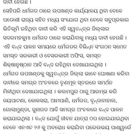
ଦାବୀ ହେଉଛି ।
ସେହିପରି ଧର୍ମଗଡ ଠାରେ ଉପଖଣ୍ଡ କାର୍ଯ୍ୟାଳୟ ଥିବା ବେଳେ
ପଡୋଶୀ ରାଜ୍ୟ ସହିତ ମଧ୍ୟ ସଂଯୋଗ ଥିବା ବେଳେ ସବୁପ୍ରକାର
ଭିତିଭୂମି ରହିଥିବା ଦାବୀ କରି ଏହି ସ୍ୱତନ୍ତ୍ର ଜିଲ୍ଲାର
ସଦରମହକୁମା ଧର୍ମଗଡ ଠାରେ କରାଯିବାକୁ ମଧ୍ୟ ଦାବୀ ହେଉଛି ।
ଏହି ବନ୍ଦ ପାଳନ ସମୟରେ ଧର୍ମଗଡର ବିଭିନ୍ନ ସଂଗଠନ ସମେତ
ସମସ୍ତ ସରକାରୀ ଓ ବେସରକାରୀ ଅଫିସ, ସମସ୍ତ
ଶିକ୍ଷାନୁଷ୍ଠାନ ଆଦି ବନ୍ଦ ରହିଥିବା ଦେଖାଯାଇଥିଲା ।
ଧର୍ମଗଡ ଉପଖଣ୍ଡକୁ ସ୍ୱତନ୍ତ୍ର ଜିଲ୍ଲା ଭାବେ ଘୋଷଣା କରିବା
ଦାବୀରେ ସମଗ୍ର ଅଂଚଳରେ ତୃଣମୂଳ ସ୍ତରରେ ସମର୍ଥନ
ମିଳୀଥିବା ଦେଖାଯାଇଥିଲା । କଲମପୁର ଠାରୁ ଆରମ୍ଭ କରି
ଜୟପାଟଣା, କୋକସରା, ଆମପାଣି, ଧର୍ମଗଡ, ବୃନ୍ଦାବାହାଲ,
ଗୋଲାମୁଣ୍ଡା, ଜୁନାଗଡ ଆଦି ସମଗ୍ର ଅଂଚଳରେ ବନ୍ଦ ପାଳନ
କରାଯାଇଥିଲା । ବନ୍ଦ ଯୋଗୁଁ ଜୀବନ ଯାତ୍ରା ଠପ ହୋଇଯାଇଥିବା
ବେଳେ ଏନଏଚ ୨୬ କୁ ଅବରୋଧ କରାଯିବା ପରେଉଭୟ ପାଶ୍ୱର୍ରେ