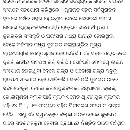
ସଚେତନ ନାଗରିକ ମଂଚର ସମସ୍ତ ସଦସ୍ୟଙ୍କ ସମେତ ବିଭିନ୍ନ
ସଂଗଠନ ସହଯୋଗ କରିଥିଲେ । ଜୁନାଗଡ ସହର ସର୍ବପୁରାତନ
ହଜାରେ ବର୍ଷର ସହର ହୋଇଥିବା ବେଳେ ଜେନାବଳୀ ପାଟଣା
ନାମରେ ପ୍ରାକ୍ତନ କଳାହାଣ୍ଡି ରାଜ୍ୟର ରାଜଧାନୀ ଥିଲା ।
ଜୁନାଗଡର ସଂସ୍କୃତି ଓ ପରଂପରା ମଧ୍ୟ ଅନନ୍ୟ ହୋଇଥିବା
ବେଳେ ବର୍ତମାନ ମଧ୍ୟ ଜୁନାଗଡ କଳାହାଣ୍ଡିର ମୂଖ୍ୟ
ବ୍ୟବସାୟୀକ ପେଣ୍ଠସ୍ଥଳ ହୋଇରହିଛି । ଏହି ସହର ମଧ୍ୟ ଦେଇ
ଦୁଇଟି ଜାତୀୟ ରାଜପଥ ଗତି କରିଛି । ସେହିପରି ରେଲୱେ ଲାଇନ
ସଂଯୋଗ ହୋଇଥିବା ବେଳେ ରାଜ୍ୟ ଓ ପଡୋଶୀ ରାଜ୍ୟ ସବୁକୁ
ରାଜପଥ ସଂଯୋଗ ହୋଇସାରିଡଛି । ସର୍ବୋପରି ଜୁନାଗଡ ଠାରେ
ସଦରମହକୁମା ହେଲେ କଲମପୁରବ୍ଲକ, ଜୟପାଟଣା ବ୍ଲକ,
ଗୋଲାମୁଣ୍ଡା ବ୍ଲକ ଆଦି ବ୍ଲକ ସମେତ ଥୁ-ରାମପୁର ବ୍ଲକର
ଏହି ୧୪ ଟି ୍ାକ ପଂଚାୟତ ସହିତ ସିଦାସଳଖ ସଂଯୋଗ ରାସ୍ତା
ରହିଛି । ଏଣୁ ଏହି ସ୍ୱତନ୍ତ୍ର ଜିଲ୍ଲା ଗଠନ ହେଲେ ଜୁନାଗଡ
ଠାରେ ସଦରମହକୁମା ହେବାର ପ୍ରାଧାନ୍ୟ ନିଶ୍ଚିତ ଭାବେ ରହିଥିବା