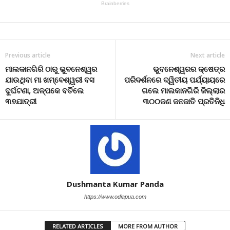
Previous article
Next article
ମାଲକାନଗିରି ଠାରୁ ଭୁବନେଶ୍ୱର
ଭୁବନେଶ୍ୱରର କ୍ଷେତ୍ର
ଯାଉଥିବା ମା ଖମ୍ବେଶ୍ୱରୀ ବସ
ପରିଦର୍ଶନରେ ଦ୍ୱିତୀୟ ପର୍ଯ୍ୟାୟରେ
ଦୁର୍ଘଟଣା, ଅଳ୍ପକେ ବର୍ତିଲେ
ଗଲେ ମାଲକାନଗିରି ଜିଲ୍ଲାର
୩୭ଯାତ୍ରୀ
୩୦୦ଜଣ ଜନଜାତି ପ୍ରତିନିଧି
Dushmanta Kumar Panda
https://www.odiapua.com
RELATED ARTICLES
MORE FROM AUTHOR