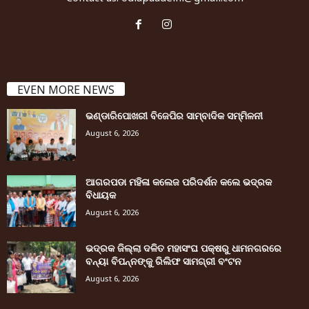
EVEN MORE NEWS
ଭଣ୍ଡାରିପୋଖରୀ ବିଜେପିର ସାମ୍ବାଦିକ ସମ୍ମିଳନୀ
August 6, 2026
ଆଗରପଡା ମହିଳା କଲେଜ ପରିଦର୍ଶନ କଲେ ଭଦ୍ରକ
ବିଧାୟକ
August 6, 2026
ଭଦ୍ରକ ଜିଲ୍ଲା ଦଳିତ ମହାସଂଘ ପକ୍ଷରୁ ଧାମନଗରରେ
ବନ୍ୟା ବିପନ୍ନଙ୍କୁ ରିଲିଫ ସାମଗ୍ରୀ ବଂଟନ
August 6, 2026