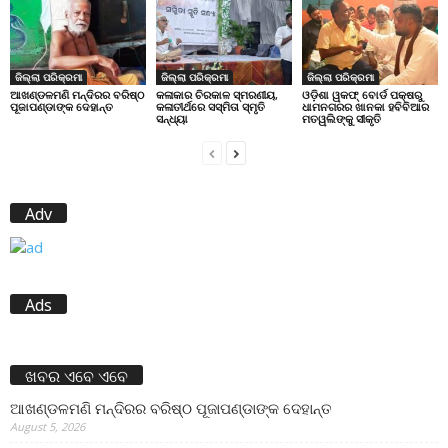
ଜିଲ୍ଲା ପରିକ୍ରମା
ଜିଲ୍ଲା ପରିକ୍ରମା
ଜିଲ୍ଲା ପରିକ୍ରମା
ଆଖଣ୍ଡଳମଣି ମନ୍ଦିରର ବରିଷ୍ଠ
କଳାକାର ଚିରକାଳ ସ୍ମରଣୀୟ,
ଓଡ଼ିଶା ୱକଫ୍ ବୋର୍ଡ ପକ୍ଷରୁ
ପୂଜାପଣ୍ଡାଙ୍କ ଦେହାନ୍ତ
କଳାତୀର୍ଥରେ ସସ୍ମିତା ସ୍ମୃତି
ଧାମନଗରର ଖାନକା ହବିବିଆର
ସନ୍ଧ୍ୟା
ମତୱଲିଙ୍କୁ ସୀକୃତି
Adv
Ads
ଖବର ଏବେ ଏବେ
ଆଖଣ୍ଡଳମଣି ମନ୍ଦିରର ବରିଷ୍ଠ ପୂଜାପଣ୍ଡାଙ୍କ ଦେହାନ୍ତ
August 5, 2026