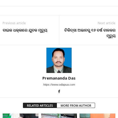
Previous article
Next article
ବାଇକ ଧକ୍କାରେ ଯୁବକ ମୃତ୍ୟୁ
ଚିକିତ୍ସା ଅଭାବରୁ ୧୬ ବର୍ଷ ବାଳକର
ମୃତ୍ୟୁ
Premananda Das
https://www.odiapua.com
RELATED ARTICLES
MORE FROM AUTHOR