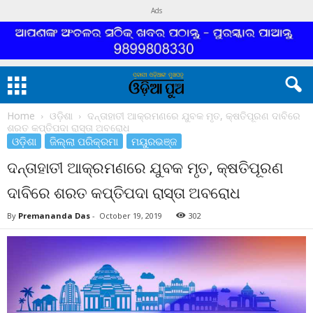
Ads
Home
ଓଡ଼ିଶା
ଦନ୍ତାହାତୀ ଆକ୍ରମଣରେ ଯୁବକ ମୃତ, କ୍ଷତିପୂରଣ ଦାବିରେ
ଶରତ କପ୍ତିପଦା ରାସ୍ତା ଅବରୋଧ
ଓଡ଼ିଶା
ଜିଲ୍ଲା ପରିକ୍ରମା
ମୟୁରଭଞ୍ଜ
ଦନ୍ତାହାତୀ ଆକ୍ରମଣରେ ଯୁବକ ମୃତ, କ୍ଷତିପୂରଣ
ଦାବିରେ ଶରତ କପ୍ତିପଦା ରାସ୍ତା ଅବରୋଧ
By
Premananda Das
-
October 19, 2019
302