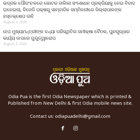
ଭଦ୍ରକ ପୌରଂଚଳରେ ଭୋଟର ତାଲିକା ସଂଶୋଧନ ପ୍ରକ୍ରିୟାକୁ ନେଇ ବିବାଦ
ଘନେଇଲା, ବିଜେଡି ପକ୍ଷରୁ ସାମ୍ବାଦିକ ସମ୍ମିଳନୀରେ ଜିଲ୍ଲାପାଳଙ୍କ
ହସ୍ତକ୍ଷେପ ଦାବି
August 5, 2026
ଉପ ମୁଖ୍ୟମନ୍ତ୍ରୀଙ୍କ ବନ୍ୟା ପରିସ୍ଥିତିର ସମୀକ୍ଷା ବୈଠକ, ପୁନରୁଦ୍ଧାର
କାର୍ଯ୍ୟ ଉପରେ ଗୁରୁତ୍ୱାରୋପ
August 5, 2026
Odia Pua is the first Odia Newspaper which is printed &
Published from New Delhi & first Odia mobile news site.
Contact us:
odiapuadelhi@gmail.com