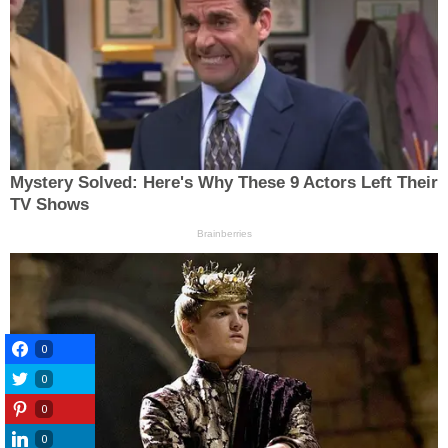
0
0
0
0