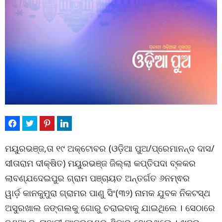
ମୟୁରଭଞ୍ଜ,ତା ୧୯ ଅକ୍ଟୋବର (ଓଡ଼ିଆ ପୁଅ/ପ୍ରେମାନନ୍ଦ ଦାସ/
ସୀତାରାମ ଦୀକ୍ଷିତ) ମୟୁରଭଞ୍ଜ ଜିଲ୍ଲା କପ୍ତିପଦା ବ୍ଳକର
ଲାବଣ୍ଯଦେଇପୁର ଗ୍ରାମ ପଞ୍ଚାୟତ ଅନ୍ତର୍ଗତ ୬ନମ୍ଵର
ୱାର୍ଡ଼ କାନକୁମୁରା ଗ୍ରାମର ପାଣୁ ସିଂ(୩୨) ନାମକ ଯୁବକ ନିକଟସ୍ଥ
ଅସୁରଖାଲ ଜଙ୍ଗଲକୁ ଗୋରୁ ଚରାଇବାକୁ ଯାଇଥିଲେ । ସେଠାରେ