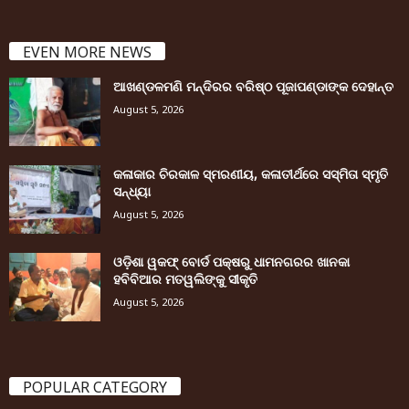
EVEN MORE NEWS
ଆଖଣ୍ଡଳମଣି ମନ୍ଦିରର ବରିଷ୍ଠ ପୂଜାପଣ୍ଡାଙ୍କ ଦେହାନ୍ତ
August 5, 2026
କଳାକାର ଚିରକାଳ ସ୍ମରଣୀୟ, କଳାତୀର୍ଥରେ ସସ୍ମିତା ସ୍ମୃତି
ସନ୍ଧ୍ୟା
August 5, 2026
ଓଡ଼ିଶା ୱକଫ୍ ବୋର୍ଡ ପକ୍ଷରୁ ଧାମନଗରର ଖାନକା
ହବିବିଆର ମତୱଲିଙ୍କୁ ସୀକୃତି
August 5, 2026
POPULAR CATEGORY