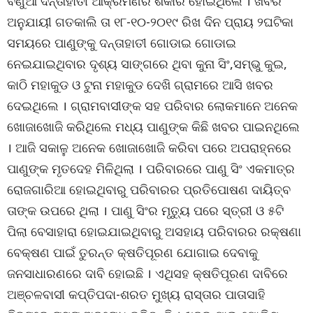
ବଣୁଆ ଦନ୍ତାହାତୀ ଆକ୍ରମଣର ଶିକାର ହୋଇଥିଲେ । ଖବର
ଅନୁଯାୟୀ ଗତକାଲି ତା ୧୮-୧୦-୨୦୧୯ ରିଖ ଦିନ ପ୍ରାୟ ୨ଘଟିକା
ସମୟରେ ପାଣୁଙ୍କୁ ଦନ୍ତାହାତୀ ଗୋଡାଇ ଗୋଡାଇ
ନେଇଯାଇଥିବାର ଦୃଶ୍ୟ ସାଙ୍ଗରେ ଥିବା କୁନା ସିଂ,ସମ୍ଭୁ କୁଇ,
କାଠି ମହାକୁଡ ଓ ଟୁନା ମହାକୁଡ ଦେଖି ଗ୍ରାମରେ ଆସି ଖବର
ଦେଇଥିଲେ । ଗ୍ରାମବାସୀଙ୍କ ସହ ପରିବାର ଲୋକମାନେ ଅନେକ
ଖୋଜାଖୋଜି କରିଥିଲେ ମଧ୍ୟ ପାଣୁଙ୍କ କିଛି ଖବର ପାଇନଥିଲେ
। ଆଜି ସକାଳୁ ଅନେକ ଖୋଜାଖୋଜି କରିବା ପରେ ଅପରାହ୍ନରେ
ପାଣୁଙ୍କ ମୃତଦେହ ମିଳିଥିଲା । ପରିବାରରେ ପାଣୁ ସିଂ ଏକମାତ୍ର
ରୋଜଗାରିଆ ହୋଇଥିବାରୁ ପରିବାରର ପ୍ରତିପୋଷଣ ଦାୟିତ୍ବ
ତାଙ୍କ ଉପରେ ଥିଲା । ପାଣୁ ସିଂର ମୃତ୍ୟୁ ପରେ ସ୍ତ୍ରୀ ଓ ୫ଟି
ପିଲା ବେସାହାରା ହୋଇଯାଇଥିବାରୁ ଅସହାୟ ପରିବାରର ରକ୍ଷଣା
ବେକ୍ଷଣ ପାଇଁ ତୁରନ୍ତ କ୍ଷତିପୂରଣ ଯୋଗାଇ ଦେବାକୁ
ଜନସାଧାରଣରେ ଦାବି ହୋଇଛି । ଏଥିସହ କ୍ଷତିପୂରଣ ଦାବିରେ
ଅଞ୍ଚଳବାସୀ କପ୍ତିପଦା-ଶରତ ମୁଖ୍ୟ ରାସ୍ତାର ପାତାସାହି