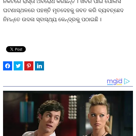
ନିକଟରେ ରାସ୍ତା ଅବରୋଧ କରିଛନ୍ତି । ଖବର ପାଇ ପୋଲିସ
ଘଟଣାସ୍ଥଳରେ ପହଞ୍ଚି ମୃତଦେହକୁ ଜବତ କରି ବ୍ୟବଚ୍ଛେଦ
ନିମନ୍ତେ ଉଦଳା ସ୍ବାସ୍ଥ୍ୟ କେନ୍ଦ୍ରକୁ ପଠାଇଛି ।