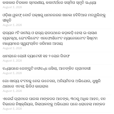
କଳାକାର ଚିରକାଳ ସ୍ମରଣୀୟ, କଳାତୀର୍ଥରେ ସସ୍ମିତା ସ୍ମୃତି ସନ୍ଧ୍ୟା
August 5, 2026
ଓଡ଼ିଶା ୱକଫ୍ ବୋର୍ଡ ପକ୍ଷରୁ ଧାମନଗରର ଖାନକା ହବିବିଆର ମତୱଲିଙ୍କୁ
ସୀକୃତି
August 5, 2026
ରାଜ୍ୟର ୯ଟି ଜାତୀୟ ଓ ରାଜ୍ୟ ରାଜପଥରେ କଡ଼ାକଡ଼ି ହେଲା ଇ-ଚାଲାଣ
ବ୍ୟବସ୍ଥା, ଇେଂଟଲିଜେଂଟ ଏନଫୋର୍ସମେଂଟ ମ୍ୟାନେଜମେଂଟ ସିଷ୍ଟମ
ମାଧ୍ୟମରେ ସ୍ୱୟଂଚାଳିତ ଜରିମାନା ଆଦାୟ
August 5, 2026
ଧାମରାରେ ଚୋରୀ ବ୍ୟାଟେରୀ ସହ ୨ ଚୋର ଗିରଫ
August 5, 2026
ବନ୍ୟାପରେ ଗେଙ୍ଗୁଟି ନଦୀବନ୍ଧ ଧସିଲା, ଆତଙ୍କିତ ଗ୍ରାମବାସୀ
August 5, 2026
ଗୋ-ଖାଦ୍ୟ ବଂଟନକୁ ନେଇ ଉତେଜନା, ଅନିୟମିତତା ଅଭିଯୋଗ, ଧୁଷୁରି
ଥାନାରେ ଏତଲା; ଭିଡିଓ ଭାଇରାଲ
August 5, 2026
ଏରେଇଁ ଗ୍ରାମରେ ପାଗଳା ମାଙ୍କଡର ଆତଙ୍କ, ୩୦ରୁ ଅଧିକ ଆହତ, ବନ
ବିଭାଗର ନିଷ୍କ୍ରିୟତା, ଜିଲାପାଳଙ୍କୁ ଅଭିଯୋଗ ପରେ ଧରାହେଲା ମାଙ୍କଡ
August 5, 2026