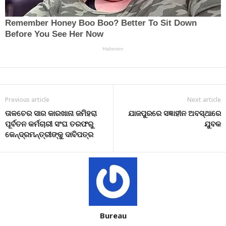
Previous article
Next article
ତାଳଚେର ସାର କାରଖାନା ଜମିହରା
ଯାଜପୁରରେ ସଜ୍ଞାହୀନ ଅବସ୍ଥାରେ
ପୂର୍ବତନ କର୍ମଚାରୀ ସଂଘ ତରଫରୁ
ଯୁବକ
କେନ୍ଦ୍ରମନ୍ତ୍ରୀଙ୍କୁ ଦାବିପତ୍ର
Bureau