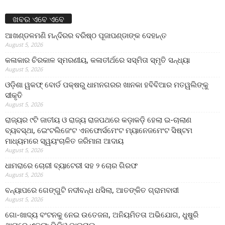
ଖବର ଏବେ ଏବେ
ଆଖଣ୍ଡଳମଣି ମନ୍ଦିରର ବରିଷ୍ଠ ପୂଜାପଣ୍ଡାଙ୍କ ଦେହାନ୍ତ
August 5, 2026
କଳାକାର ଚିରକାଳ ସ୍ମରଣୀୟ, କଳାତୀର୍ଥରେ ସସ୍ମିତା ସ୍ମୃତି ସନ୍ଧ୍ୟା
August 5, 2026
ଓଡ଼ିଶା ୱକଫ୍ ବୋର୍ଡ ପକ୍ଷରୁ ଧାମନଗରର ଖାନକା ହବିବିଆର ମତୱଲିଙ୍କୁ
ସୀକୃତି
August 5, 2026
ରାଜ୍ୟର ୯ଟି ଜାତୀୟ ଓ ରାଜ୍ୟ ରାଜପଥରେ କଡ଼ାକଡ଼ି ହେଲା ଇ-ଚାଲାଣ
ବ୍ୟବସ୍ଥା, ଇେଂଟଲିଜେଂଟ ଏନଫୋର୍ସମେଂଟ ମ୍ୟାନେଜମେଂଟ ସିଷ୍ଟମ
ମାଧ୍ୟମରେ ସ୍ୱୟଂଚାଳିତ ଜରିମାନା ଆଦାୟ
August 5, 2026
ଧାମରାରେ ଚୋରୀ ବ୍ୟାଟେରୀ ସହ ୨ ଚୋର ଗିରଫ
August 5, 2026
ବନ୍ୟାପରେ ଗେଙ୍ଗୁଟି ନଦୀବନ୍ଧ ଧସିଲା, ଆତଙ୍କିତ ଗ୍ରାମବାସୀ
August 5, 2026
ଗୋ-ଖାଦ୍ୟ ବଂଟନକୁ ନେଇ ଉତେଜନା, ଅନିୟମିତତା ଅଭିଯୋଗ, ଧୁଷୁରି
ଥାନାରେ ଏତଲା; ଭିଡିଓ ଭାଇରାଲ