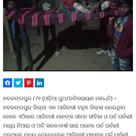
ନବରଙ୍ଗପୁର ୮/୧ (ଓଡ଼ିଆ ପୁଅ/ରବିନାରାୟଣ ମହାନ୍ତି) –
ନବରଙ୍ଗପୁର ଜିଲ୍ଲା ଏକ ଆଦିବାସୀ ବହୁଳ ଜିଲ୍ଲା ହୋଇଥିବା
ବେଳେ ଏଠିକାର ଆଦିବାସୀ ମାନଙ୍କ ଜୀବନ ଜୀବିକା ଓ ପର୍ବ ପର୍ବାଣୀ
ମଧ୍ୟ ନିଆରା ଓ ଅତି ସରଳ।ବର୍ଷ ସାରା ଅନେକ ପର୍ବ ପର୍ବାଣୀ
ପଡୁଥିଲେ ମଧ୍ୟ ଯେତେବେଳେ ଆଦିବାସୀ ମାନଙ୍କ ପର୍ବ ପର୍ବାଣୀ