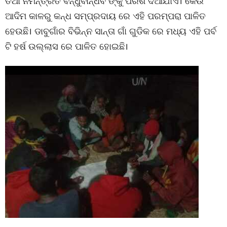
ତଥା ନିମନ୍ତ୍ରିତ ବନ୍ଧୁବାନ୍ଧବ ଙ୍କୁ ପରଶି ଦିଆଯାଏ। କେଉଁ
ଆଦିମ କାଳରୁ କନ୍ଧ ସମ୍ପ୍ରଦାୟ ରେ ଏହି ପରମ୍ପରା ପାଳିତ
ହେଉଛି। ଡାବୁଗାଁର ବିଭିନ୍ନ ସାନ୍ତା ଗାଁ ଗୁଡିକ ରେ ମଧ୍ୟ ଏହି ପର୍ବ
ଟି ହର୍ଷ ଉଲ୍ଲାସ ରେ ପାଳିତ ହୋଇଛି।