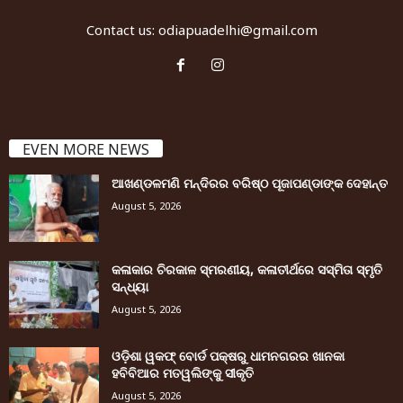
Contact us:
odiapuadelhi@gmail.com
EVEN MORE NEWS
ଆଖଣ୍ଡଳମଣି ମନ୍ଦିରର ବରିଷ୍ଠ ପୂଜାପଣ୍ଡାଙ୍କ ଦେହାନ୍ତ
August 5, 2026
କଳାକାର ଚିରକାଳ ସ୍ମରଣୀୟ, କଳାତୀର୍ଥରେ ସସ୍ମିତା ସ୍ମୃତି
ସନ୍ଧ୍ୟା
August 5, 2026
ଓଡ଼ିଶା ୱକଫ୍ ବୋର୍ଡ ପକ୍ଷରୁ ଧାମନଗରର ଖାନକା
ହବିବିଆର ମତୱଲିଙ୍କୁ ସୀକୃତି
August 5, 2026