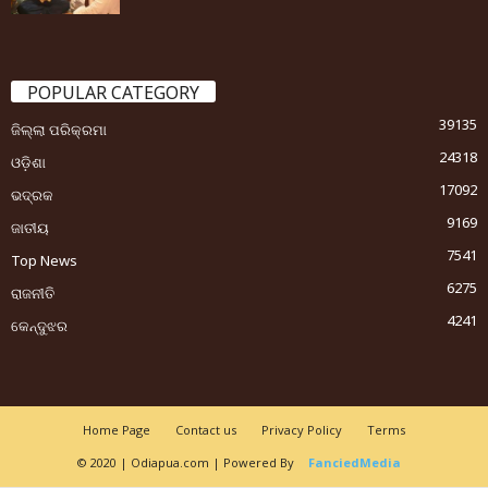
POPULAR CATEGORY
39135
ଜିଲ୍ଲା ପରିକ୍ରମା
24318
ଓଡ଼ିଶା
17092
ଭଦ୍ରକ
9169
ଜାତୀୟ
7541
Top News
6275
ରାଜନୀତି
4241
କେନ୍ଦୁଝର
Home Page
Contact us
Privacy Policy
Terms
© 2020 | Odiapua.com | Powered By
FanciedMedia