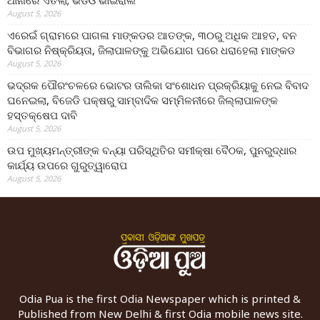
August 5, 2026
ଏରେଇଁ ଗ୍ରାମରେ ପାଗଳା ମାଙ୍କଡର ଆତଙ୍କ, ୩୦ରୁ ଅଧିକ ଆହତ, ବନ
ବିଭାଗର ନିଷ୍କ୍ରିୟତା, ଜିଲାପାଳଙ୍କୁ ଅଭିଯୋଗ ପରେ ଧରାହେଲା ମାଙ୍କଡ
August 5, 2026
ଭଦ୍ରକ ପୌରଂଚଳରେ ଭୋଟର ତାଲିକା ସଂଶୋଧନ ପ୍ରକ୍ରିୟାକୁ ନେଇ ବିବାଦ
ଘନେଇଲା, ବିଜେଡି ପକ୍ଷରୁ ସାମ୍ବାଦିକ ସମ୍ମିଳନୀରେ ଜିଲ୍ଲାପାଳଙ୍କ
ହସ୍ତକ୍ଷେପ ଦାବି
August 5, 2026
ଉପ ମୁଖ୍ୟମନ୍ତ୍ରୀଙ୍କ ବନ୍ୟା ପରିସ୍ଥିତିର ସମୀକ୍ଷା ବୈଠକ, ପୁନରୁଦ୍ଧାର
କାର୍ଯ୍ୟ ଉପରେ ଗୁରୁତ୍ୱାରୋପ
August 5, 2026
Odia Pua is the first Odia Newspaper which is printed &
Published from New Delhi & first Odia mobile news site.