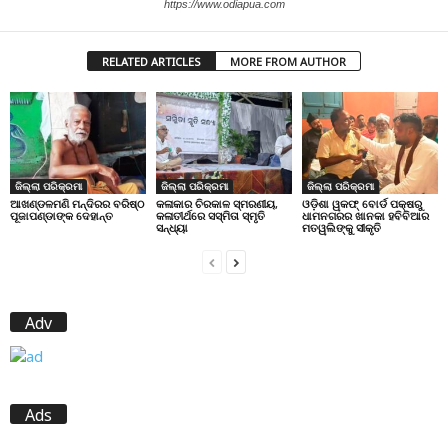
https://www.odiapua.com
RELATED ARTICLES
MORE FROM AUTHOR
ଜିଲ୍ଲା ପରିକ୍ରମା
ଜିଲ୍ଲା ପରିକ୍ରମା
ଜିଲ୍ଲା ପରିକ୍ରମା
ଆଖଣ୍ଡଳମଣି ମନ୍ଦିରର ବରିଷ୍ଠ
କଳାକାର ଚିରକାଳ ସ୍ମରଣୀୟ,
ଓଡ଼ିଶା ୱକଫ୍ ବୋର୍ଡ ପକ୍ଷରୁ
ପୂଜାପଣ୍ଡାଙ୍କ ଦେହାନ୍ତ
କଳାତୀର୍ଥରେ ସସ୍ମିତା ସ୍ମୃତି
ଧାମନଗରର ଖାନକା ହବିବିଆର
ସନ୍ଧ୍ୟା
ମତୱଲିଙ୍କୁ ସୀକୃତି
Adv
Ads