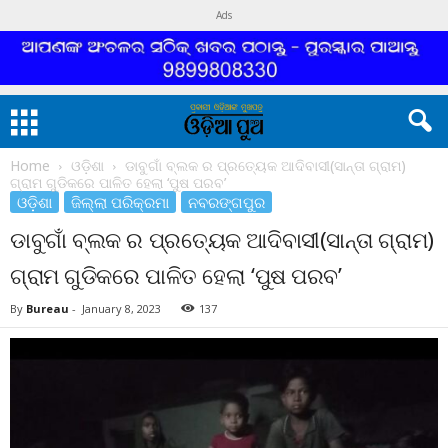
Ads
Home
ଓଡ଼ିଶା
ଡାବୁଗାଁ ବ୍ଲକ ର ପ୍ରତ୍ୟେକ ଆଦିବାସୀ(ସାନ୍ତା ଗ୍ରାମ)
ଗ୍ରାମ ଗୁଡିକରେ ପାଳିତ ହେଲା ‘ପୁଷ ପରବ’
ଓଡ଼ିଶା
ଜିଲ୍ଲା ପରିକ୍ରମା
ନବରଙ୍ଗପୁର
ଡାବୁଗାଁ ବ୍ଲକ ର ପ୍ରତ୍ୟେକ ଆଦିବାସୀ(ସାନ୍ତା ଗ୍ରାମ)
ଗ୍ରାମ ଗୁଡିକରେ ପାଳିତ ହେଲା ‘ପୁଷ ପରବ’
By
Bureau
-
January 8, 2023
137