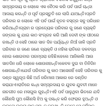
ସମ୍ପ୍ରଦାୟ ର ଲୋକେ ଏକ ବୈଠକ କରି ପର୍ବ ପାଇଁ ଚାନ୍ଦା
ଆଦାୟ କରନ୍ତି ଓ ପୂର୍ବ ପ୍ରସ୍ତୁତି ରେ ଲାଗି ଯାଆନ୍ତି।ପ୍ରତି
ପରିବାର ର ଲୋକେ ଏହି ପର୍ବ ପାଇଁ ନୂତନ ବସ୍ତ୍ର ସବୁ ପରିଧାନ
କରିଥାନ୍ତି।ଗ୍ରାମ ର ପ୍ରତ୍ୟେକ ପରିବାର ରୁ ଜଣେ ବ୍ୟକ୍ତି
ଜଙ୍ଗଲ କୁ ଯାଇ କାଠ ସଂଗ୍ରହ କରି ଆଣି ଦେବୀ ଙ୍କ ପୀଠରେ
ରଖନ୍ତି ଓ ସେହି ଠାରେ ସାତ ଦିନ ପର୍ଯ୍ୟନ୍ତ ନିଆଁ ଜାଳି ପ୍ରତି
ପରିବାର ର ଜଣେ ଜଣେ ବ୍ୟକ୍ତି ଓ ମହିଳା ରାତିରେ ଦଳବଦ୍ଧ
ହୋଇ ଶୋଇବାର ପରମ୍ପରା ରହିଛି।ହେଲେ ଆଜିକାଲି ଆଉ
ସାତଦିନ ଧରି ଲୋକେ ଶୋଉନାହାନ୍ତି।କେବଳ ଦୁଇ ବା ତିନିଦିନ
ଶୋଉଛନ୍ତି।ଯେଉଁ ପରିବାର ରୁ କାଠ ଆସେନାହିଁ ସେହି ପରିବାର କୁ
ଦଣ୍ଡ ସ୍ୱରୂପ କିଛି ଅର୍ଥ ଜରିମାନା ଆକାର ରେ ଦଣ୍ଡିତ
କରାଯାଏ।ରାତିରେ କନ୍ଧ ସମ୍ପ୍ରଦାୟ ର ଯୁବକ ଯୁବତୀ ମାନେ
ନାଚଗୀତ ରେ ମସଗୁଲ ରୁହନ୍ତି।ଏହି ପର୍ବ ପାଳୁଥିବା ଭିତରେ ଯଦି
କୌଣସି ପୁଅ କୌଣସି ଝିଅ କୁ ପସନ୍ଦ କରି ଫେରାର ହୁଅନ୍ତି ଓ
ଉଭୟେ ଉଭୟ ଙ୍କୁ ପସନ୍ଦ କରୁଥାନ୍ତି ତେବେ ସେ ଦୁହିଁଙ୍କୁ