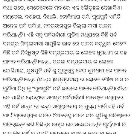
କଥା ପଡେ, ସେତେବେଳେ ମନ ରେ ଏକ କୌତୁହଳ ଦେଖାଦିଏ।
ମଣ୍ଡେଇ, ଦଶହରା, ଦିଆଲି, ଟୋକିମାରା ପର୍ବ, ପୁଷପୁନି ଏମିତି
ଅନେକ ପର୍ବ ପର୍ବାଣୀ ନବରଙ୍ଗପୁର ଜିଲ୍ଲା ବାସୀ ପାଳନ
କରିଥାନ୍ତି। ଏହି ସବୁ ପର୍ବପର୍ବାଣୀ ଗୁଡିକ ମଧ୍ୟରେ କିଛି ପର୍ବ
ସମଗ୍ର ଜିଲ୍ଲାବାସୀ ସାମୁହିକ ଭାବ ରେ ପାଳନ କରୁଥିବା ବେଳେ
କିଛି ପର୍ବ ନିର୍ଦ୍ଧିଷ୍ଟ କିଛି ସମ୍ପ୍ରଦାୟ ର ଲୋକେ ଧୂମଧାମ ର ସହ
ପାଳନ କରିଥାନ୍ତି।କନ୍ଧ, ପରଜା ସମ୍ପ୍ରଦାୟ ର ଲୋକେ
ଟୋକିମାରା, ପୁଷପୁନି ପର୍ବ କୁ ଗୁରୁତ୍ୱ ଦେଇ ଧୁମଧାମ ରେ ପାଳନ
କରିଥାନ୍ତି।କନ୍ଧ (ସାନ୍ତା )ସମ୍ପ୍ରଦାୟ ର ଲୋକେ ପୌଷ ମାସ ର
ପୁର୍ଣିମା ତିଥି କୁ “ପୁଷପୁନି” ପର୍ବ ଭାବରେ ପାଳନ କରିଥାନ୍ତି।ଓଡିଶା
ରେ ପାଳିତ ହେଉଥିବା ସମସ୍ତ ପର୍ବପର୍ବାଣୀ ମାନଙ୍କ ମଧ୍ୟରେ
ଏହି ପର୍ବ ସାନ୍ତା ବା କନ୍ଧ ସମ୍ପ୍ରଦାୟ ର ମୁଖ୍ୟ ପର୍ବ।ଏହି ପର୍ବ
ପାଇଁ ପ୍ରତ୍ୟେକ ଘରର ଝିଅବୋହୁ ମାନେ ଘର ଗୁଡିକୁ ପରିଷ୍କାର
ପରିଚ୍ଛନ୍ନ କରି ବିଭିନ୍ନ ରଙ୍ଗ ରେ ସଜେଇଥାନ୍ତି।ପୂର୍ଣ୍ଣମୀ ର
ସାତ ଦିନ ପୂର୍ଵ ରୁ ପ୍ରତି ଗ୍ରାମରେ ବସବାସ କରୁଥିବା କନ୍ଧ