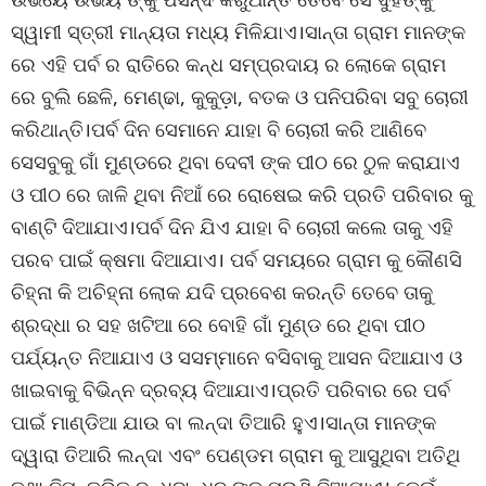
ସ୍ୱାମୀ ସ୍ତ୍ରୀ ମାନ୍ୟତା ମଧ୍ୟ ମିଳିଯାଏ।ସାନ୍ତା ଗ୍ରାମ ମାନଙ୍କ
ରେ ଏହି ପର୍ବ ର ରାତିରେ କନ୍ଧ ସମ୍ପ୍ରଦାୟ ର ଲୋକେ ଗ୍ରାମ
ରେ ବୁଲି ଛେଳି, ମେଣ୍ଢା, କୁକୁଡ଼ା, ବତକ ଓ ପନିପରିବା ସବୁ ଚୋରୀ
କରିଥାନ୍ତି।ପର୍ବ ଦିନ ସେମାନେ ଯାହା ବି ଚୋରୀ କରି ଆଣିବେ
ସେସବୁକୁ ଗାଁ ମୁଣ୍ଡରେ ଥିବା ଦେବୀ ଙ୍କ ପୀଠ ରେ ଠୁଳ କରାଯାଏ
ଓ ପୀଠ ରେ ଜାଳି ଥିବା ନିଆଁ ରେ ରୋଷେଇ କରି ପ୍ରତି ପରିବାର କୁ
ବାଣ୍ଟି ଦିଆଯାଏ।ପର୍ବ ଦିନ ଯିଏ ଯାହା ବି ଚୋରୀ କଲେ ତାକୁ ଏହି
ପରବ ପାଇଁ କ୍ଷମା ଦିଆଯାଏ। ପର୍ବ ସମୟରେ ଗ୍ରାମ କୁ କୌଣସି
ଚିହ୍ନା କି ଅଚିହ୍ନା ଲୋକ ଯଦି ପ୍ରବେଶ କରନ୍ତି ତେବେ ତାକୁ
ଶ୍ରଦ୍ଧା ର ସହ ଖଟିଆ ରେ ବୋହି ଗାଁ ମୁଣ୍ଡ ରେ ଥିବା ପୀଠ
ପର୍ଯ୍ୟନ୍ତ ନିଆଯାଏ ଓ ସସମ୍ମାନେ ବସିବାକୁ ଆସନ ଦିଆଯାଏ ଓ
ଖାଇବାକୁ ବିଭିନ୍ନ ଦ୍ରବ୍ୟ ଦିଆଯାଏ।ପ୍ରତି ପରିବାର ରେ ପର୍ବ
ପାଇଁ ମାଣ୍ଡିଆ ଯାଉ ବା ଲନ୍ଦା ତିଆରି ହୁଏ।ସାନ୍ତା ମାନଙ୍କ
ଦ୍ୱାରା ତିଆରି ଲନ୍ଦା ଏବଂ ପେଣ୍ଡମ ଗ୍ରାମ କୁ ଆସୁଥିବା ଅତିଥି