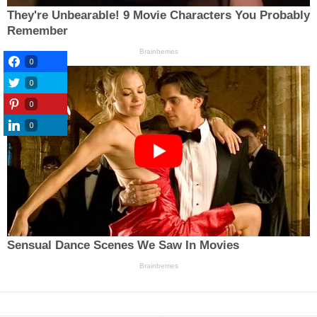
0
0
0
0