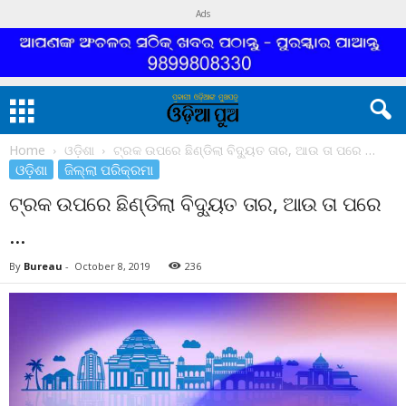
Ads
Home
ଓଡ଼ିଶା
ଟ୍ରକ ଉପରେ ଛିଣ୍ଡିଲା ବିଦ୍ୟୁତ ତାର, ଆଉ ତା ପରେ …
ଓଡ଼ିଶା
ଜିଲ୍ଲା ପରିକ୍ରମା
ଟ୍ରକ ଉପରେ ଛିଣ୍ଡିଲା ବିଦ୍ୟୁତ ତାର, ଆଉ ତା ପରେ
…
By
Bureau
-
October 8, 2019
236