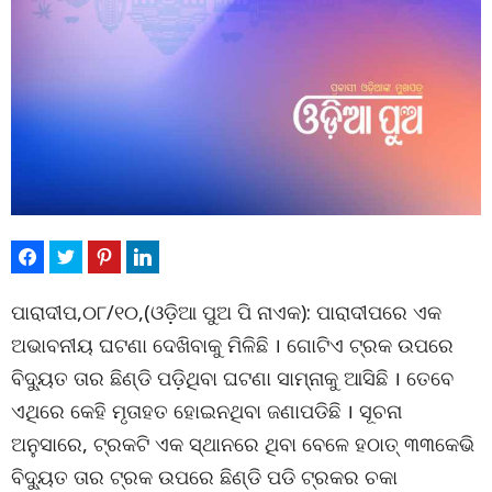
ପାରାଦୀପ,୦୮/୧୦,(ଓଡ଼ିଆ ପୁଅ ପି ନାଏକ): ପାରାଦୀପରେ ଏକ
ଅଭାବନୀୟ ଘଟଣା ଦେଖିବାକୁ ମିଳିଛି । ଗୋଟିଏ ଟ୍ରକ ଉପରେ
ବିଦ୍ୟୁତ ତାର ଛିଣ୍ଡି ପଡ଼ିଥିବା ଘଟଣା ସାମ୍ନାକୁ ଆସିଛି । ତେବେ
ଏଥିରେ କେହି ମୃତାହତ ହୋଇନଥିବା ଜଣାପଡିଛି । ସୂଚନା
ଅନୁସାରେ, ଟ୍ରକଟି ଏକ ସ୍ଥାନରେ ଥିବା ବେଳେ ହଠାତ୍ ୩୩କେଭି
ବିଦ୍ୟୁତ ତାର ଟ୍ରକ ଉପରେ ଛିଣ୍ଡି ପଡି ଟ୍ରକର ଚକା