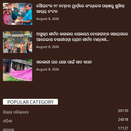
ପୌରାଚଂଳ ୧୯ ନମ୍ବର ୱାର୍ଡ଼ରେ କଂଗ୍ରେସ ପକ୍ଷରୁ ଶୁଖିଲା
ଖାଦ୍ୟ ବଂଟନ
August 8, 2026
ଅସୁସ୍ଥ କୀର୍ତନ କଳାକାର ଲୋକନାଥ ବେହେରାଙ୍କ ସହାୟତାରେ
ଆଗେଇଲା ବଳାଜୀପଡ଼ା ଗ୍ରାମ କୀର୍ତନ ମଣ୍ଡଳୀ...
August 8, 2026
ସରକାରୀ ଘର ଯାହା ପାଇଁ ସାତ ସପନ
August 8, 2026
POPULAR CATEGORY
39170
ଜିଲ୍ଲା ପରିକ୍ରମା
24318
ଓଡ଼ିଶା
17127
ଭଦ୍ରକ