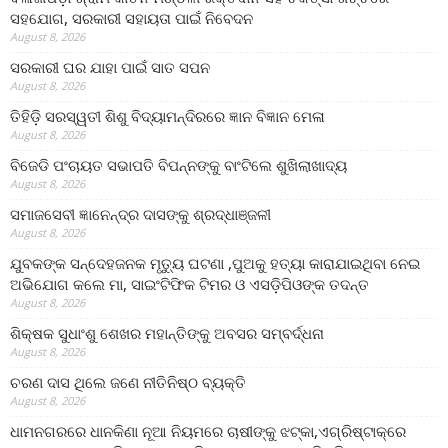
ସହଯୋଗ, ସରକାରୀ ସହାୟତା ପାଇଁ ନିବେଦନ
August 8, 2026
ସରକାରୀ ଘର ଯାହା ପାଇଁ ସାତ ସପନ
August 8, 2026
ତିହିଡି଼ ସରସ୍ୱତୀ ଶିଶୁ ବିଦ୍ୟାମନ୍ଦିରରେ ଜ୍ଞାନ ବିଜ୍ଞାନ ମେଳା
August 8, 2026
ବିଜେଡି ପଂଚାୟତ ସଭାପତି ବିପନ୍ନଙ୍କୁ ବାଂଟିଲେ ଶୁଖିଲାଖାଦ୍ୟ
August 8, 2026
ସମାଜସେବୀ ଜ୍ଞାନେନ୍ଦ୍ର ଦାସଙ୍କୁ ଶ୍ରଦ୍ଧାଞ୍ଜଳୀ
August 8, 2026
ଯୁବକଙ୍କ ସନ୍ଦେହଜନକ ମୃତ୍ୟୁ ଘଟଣା ,ପୁଅକୁ ହତ୍ୟା କାରାଯାଇଥିବା ନେଇ
ଅଭିଯୋଗ କଲେ ମା, ସାଇଂଟିଫିକ ଟିମର ଓ ଏସଡ଼ିପିଓଙ୍କ ତଦନ୍ତ
August 8, 2026
ଶିକ୍ଷକ ସୁଧାଂଶୁ ଶେଖର ମହାନ୍ତିଙ୍କୁ ଅବସର ସମ୍ବର୍ଦ୍ଧନା
August 8, 2026
ଚରଣ ଦାସ ଥିଲେ ଜଣେ ନୀତିନିଷ୍ଠ ବ୍ୟକ୍ତି
August 8, 2026
ଧାମନଗରରେ ଧାନକିଣା ନୂଆ ନିୟମରେ ଚାଷୀଙ୍କୁ ଝଟ୍‌କା,ଏଗ୍ରିଷ୍ଟାକ୍‌ରେ