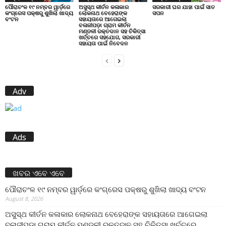
ପୌରାଚଂଳ ୧୯ ନମ୍ବର ୱାର୍ଡ଼ରେ
ଅସୁସ୍ଥ କୀର୍ତନ କଳାକାର
ସରକାରୀ ଘର ଯାହା ପାଇଁ ସାତ
କଂଗ୍ରେସ ପକ୍ଷରୁ ଶୁଖିଲା ଖାଦ୍ୟ
ଲୋକନାଥ ବେହେରାଙ୍କ
ସପନ
ବଂଟନ
ସହାୟତାରେ ଆଗେଇଲା
ବଳାଜୀପଡ଼ା ଗ୍ରାମ କୀର୍ତନ
ମଣ୍ଡଳୀ ରକ୍ତଦାନ ସହ ଚିକିତ୍ସା
ଖର୍ଚ୍ଚରେ ସହଯୋଗ, ସରକାରୀ
ସହାୟତା ପାଇଁ ନିବେଦନ
Adv
Ads
ଖବର ଏବେ ଏବେ
ପୌରାଚଂଳ ୧୯ ନମ୍ବର ୱାର୍ଡ଼ରେ କଂଗ୍ରେସ ପକ୍ଷରୁ ଶୁଖିଲା ଖାଦ୍ୟ ବଂଟନ
August 8, 2026
ଅସୁସ୍ଥ କୀର୍ତନ କଳାକାର ଲୋକନାଥ ବେହେରାଙ୍କ ସହାୟତାରେ ଆଗେଇଲା
ବଳାଜୀପଡ଼ା ଗ୍ରାମ କୀର୍ତନ ମଣ୍ଡଳୀ ରକ୍ତଦାନ ସହ ଚିକିତ୍ସା ଖର୍ଚ୍ଚରେ