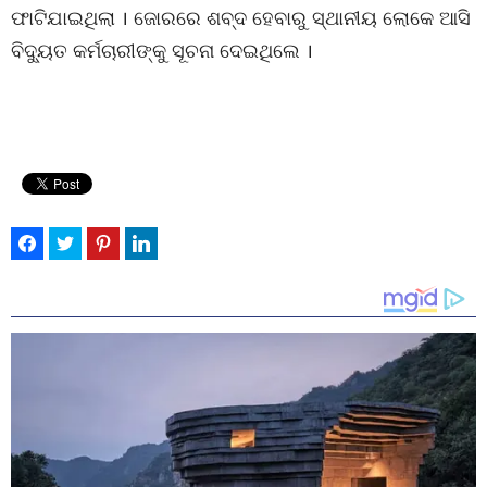
ଫାଟିଯାଇଥିଲା । ଜୋରରେ ଶବ୍ଦ ହେବାରୁ ସ୍ଥାନୀୟ ଲୋକେ ଆସି
ବିଦ୍ୟୁତ କର୍ମଚାରୀଙ୍କୁ ସୂଚନା ଦେଇଥିଲେ ।