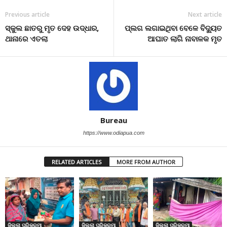
Previous article
Next article
ସ୍କୁଲ ଛାତରୁ ମୃତ ଦେହ ଉଦ୍ଧାର,
ପ୍ଲଗ ଲଗାଇଥିବା ବେଳେ ବିଦ୍ୟୁତ
ଥାନାରେ ଏତଲା
ଆଘାତ ଲାଗି ନାବାଳକ ମୃତ
Bureau
https://www.odiapua.com
RELATED ARTICLES
MORE FROM AUTHOR
ଜିଲ୍ଲା ପରିକ୍ରମା
ଜିଲ୍ଲା ପରିକ୍ରମା
ଜିଲ୍ଲା ପରିକ୍ରମା