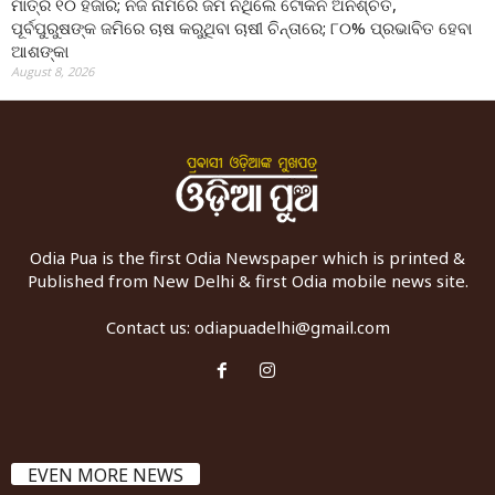
ମାତ୍ର ୧୦ ହଜାର; ନିଜ ନାମରେ ଜମି ନଥିଲେ ଟୋକନ ଅନିଶ୍ଚିତ,
ପୂର୍ବପୁରୁଷଙ୍କ ଜମିରେ ଚାଷ କରୁଥିବା ଚାଷୀ ଚିନ୍ତାରେ; ୮୦% ପ୍ରଭାବିତ ହେବା
ଆଶଙ୍କା
August 8, 2026
Odia Pua is the first Odia Newspaper which is printed &
Published from New Delhi & first Odia mobile news site.
Contact us:
odiapuadelhi@gmail.com
EVEN MORE NEWS