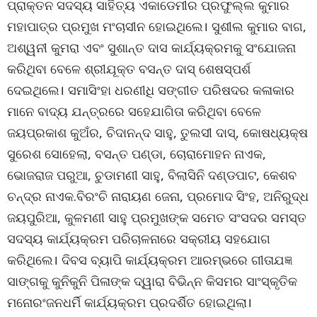
ପ୍ରାକ୍ତନ ସଦସ୍ୟ ସାହିତ୍ୟ ଏକାଡେମୀର ପ୍ରଫୁଲ୍ଲ କୁମାର
ମହାପାତ୍ର ପ୍ରମୁଖ ମଂଚାସୀନ ହୋଇଥିଲେ। ସୁଶୀଲ କୁମାର ବାଗ,
ଅଶ୍ୱନୀ କୁମରା ଏବଂ ସୁଶାନ୍ତ ଦାସ କାର୍ଯ୍ୟକ୍ରମକୁ ସଂଯୋଜନା
କରିଥିବା ବେଳେ ଶ୍ରୀଯୂକ୍ତ ବସନ୍ତ ଦାସ୍ ଶେଷସ୍ପର୍ଶ
ଦେଇଥିଲେ। ସମାସିଂହା ଧରଣୀଧି ସଙ୍ଗୀତ ପରିଷଦର କଳାକାର
ମାନେ ବାଦ୍ୟ ଯନ୍ତ୍ରରେ ସହେଯାଗିତା କରିଥିବା ବେଳେ
ଜୟପ୍ରକାଶ କୁଅଁର, ଚିଦାନନ୍ଦ ସାହୁ, ତୁଲସୀ ଦାସ୍, କୋଷଧ୍ୟକ୍ଷ
ସୁରେଶ ସୋହେଲା, ବସନ୍ତ ପଣ୍ଡା, ଚୋରାମୋହନ ନାଏକ,
ଭୋଜରାଜ ପରୁଆ, ଚୁଡାମଣୀ ସାହୁ, ବିଲାସିନି ଦଣ୍ଡପାଟ, କେଶବ
ଚନ୍ଦ୍ର ନାଏକ.ବିରଂଚି ନାରାୟଣ ଜେନା, ପ୍ରମୋଦ ସିଂହ, ଅନିରୁଦ୍ଧ
ଜୟପୁରିଆ, କୁଳମଣୀ ସାହୁ ପ୍ରମୁଖଙ୍କ ସମେତ ସଂସଦର ସମସ୍ତ
ସଦସ୍ୟ କାର୍ଯ୍ୟକ୍ରମ ପରିଚାଳନାରେ ସକ୍ରୀୟ ସହଯୋଗ
କରିଥିଲେ। ଦିବସ ବ୍ୟାପି କାର୍ଯ୍ୟକ୍ରମ ଆରମ୍ଭରେ ଗୀତାଯଜ୍ଞ
ସାଙ୍ଗକୁ କୁନିକୁନି ପିଳାଙ୍କ ଦ୍ୱାରା ବିଭିନ୍ନ କିସମର ସାଂସ୍କୃତିକ
ମନୋରଂଜନଧର୍ମି କାର୍ଯ୍ୟକ୍ରମ ପ୍ରଦର୍ଶିତ ହୋଇଥିଲା।