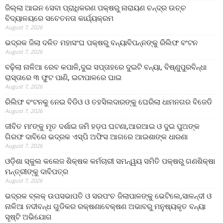
ଜିଲ୍ଲା ଆଇନ ସେବା ପ୍ରାଧିକରଣ ପକ୍ଷରୁ ନାରାୟଣ ଚନ୍ଦ୍ର ଉଚ୍ଚ
ବିଦ୍ୟାଳୟରେ ସଚେତନତା କାର୍ଯ୍ୟକ୍ରମ
August 7, 2026
ଭଦ୍ରକ ଜିଲା ଦଳିତ ମହାସଂଘ ପକ୍ଷରୁ ବନ୍ୟାବିପନ୍ନଙ୍କୁ ରିଲିଫ ବଂଟନ
August 7, 2026
ବଢ଼ିଲା ନାଳିଆ ରେବ କପାଳି,ଦୁଇ ସପ୍ତାହରେ ଦୁଇଟି ବନ୍ୟା, ବିଷ୍ଣୁପୁରବିନ୍ଧା
ରାସ୍ତାରେ ୩ ଫୁଟ ପାଣି, ଇଟାପାଳରେ ଘାଇ
August 7, 2026
ରିଲିଫ ବଂଟନକୁ ନେଇ ବିଡିଓ ଓ ତହସିଲଦାରଙ୍କୁ ଘେରିଲା ଧାମନଗର ବିଜେଡି
August 7, 2026
ଜୀବିତ ମା’ଙ୍କୁ ମୃତ ଦର୍ଶାଇ ଜମି ହଡ଼ପ ଘଟଣା,ଆରଆଇ ଓ ଦୁଇ ପୁଅଙ୍କ
ଗିରଫ ଦାବିରେ ଭଦ୍ରକ ଏସ୍‌ପି ଅଫିସ ଆଗରେ ଆଇଶାଙ୍କ ଧାରଣା
August 7, 2026
ଓଡ଼ିଶା ସ୍କୁଲ କଲେଜ ଶିକ୍ଷକ କର୍ମଚାରୀ ସମନ୍ୱୟ ସମିତି ପକ୍ଷରୁ ଗଣଶିକ୍ଷା
ମନ୍ତ୍ରୀଙ୍କୁ ଦାବିପତ୍ର
August 7, 2026
ଭଦ୍ରକ ବ୍ଲକ୍ ଉପସଭାପତି ଓ ସରପଂଚ ଜିଲାପାଳଙ୍କୁ ଭେଟିଲେ,ସାଳନ୍ଦୀ ଓ
ନାଳିଆ ନଦୀବନ୍ଧ ଗୁଡିକର ରକ୍ଷଣାବେକ୍ଷଣ ଅଭାବରୁ ମନୁଷ୍ୟକୃତ ବନ୍ୟା
ସୃଷ୍ଟି ଅଭିଯୋଗ