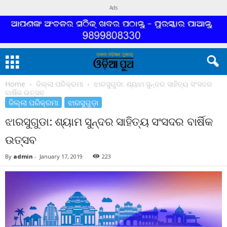
Ads
Home
ଜିଲ୍ଲା ପରିକ୍ରମା
ଝାରସୁଗୁଡା: ଶ୍ୟାମ ସୁନ୍ଦର ସାହିତ୍ୟ ସଂସଦର
ବାର୍ଷିକ ଉତ୍ସବ
ଜିଲ୍ଲା ପରିକ୍ରମା
ଝାରସୁଗୁଡ଼ା
ଝାରସୁଗୁଡା: ଶ୍ୟାମ ସୁନ୍ଦର ସାହିତ୍ୟ ସଂସଦର ବାର୍ଷିକ
ଉତ୍ସବ
By
admin
-
January 17, 2019
223