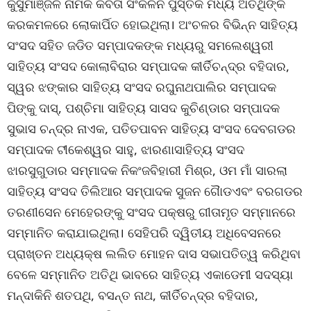
କୁସୁମାଞ୍ଜଳି ନାମକ କବିତା ସଂକଳନ ପୁସ୍ତକ ମଧ୍ୟ ଅତିଥିଙ୍କ
କରକମଳରେ ଲୋକାର୍ପିତ ହୋଇଥିଲା। ଅଂଚଳର ବିଭିନ୍ନ ସାହିତ୍ୟ
ସଂସଦ ସହିତ ଜଡିତ ସମ୍ପାଦକଙ୍କ ମଧ୍ୟରୁ ସମଲେଶ୍ୱରୀ
ସାହିତ୍ୟ ସଂସଦ କୋଲାବିରାର ସମ୍ପାଦକ କୀର୍ତିଚନ୍ଦ୍ର ବହିଦାର,
ସ୍ୱର ଝଙ୍କାର ସାହିତ୍ୟ ସଂସଦ ରଘୁନାଥପାଲିର ସମ୍ପାଦକ
ପିଙ୍କୁ ଦାସ୍, ପଶ୍ଚିମା ସାହିତ୍ୟ ସାସଦ କୁଚିଣ୍ଡାର ସମ୍ପାଦକ
ସୁଭାସ ଚନ୍ଦ୍ର ନାଏକ, ପତିତପାବନ ସାହିତ୍ୟ ସଂସଦ ଦେବଗଡର
ସମ୍ପାଦକ ଟୀକେଶ୍ୱର ସାହୁ, ଝାରଣାସାହିତ୍ୟ ସଂସଦ
ଝାରସୁଗୁଡାର ସମ୍ମାଦକ ନିକଂଜବିହାରୀ ମିଶ୍ର, ଓମ ମାଁ ସାରଲା
ସାହିତ୍ୟ ସଂସଦ ତିଲିଆର ସମ୍ପାଦକ ସୁଜନ ଗୈାଡଏବଂ ବରଗଡର
ତରଣୀସେନ ମେହେରଙ୍କୁ ସଂସଦ ପକ୍ଷରୁ ଗୀତାମୃତ ସମ୍ମାନରେ
ସମ୍ମାନିତ କରାଯାଇଥିଲା। ସେହିପରି ଦ୍ୱିତୀୟ ଅଧିବେସନରେ
ପ୍ରାଖ୍ତନ ଅଧ୍ୟକ୍ଷ ଲଲିତ ମୋହନ ଦାସ ସଭାପତିତ୍ୱ କରିଥିବା
ବେଳେ ସମ୍ମାନିତ ଅତିଥି ଭାବରେ ସାହିତ୍ୟ ଏକାଡେମୀ ସଦସ୍ୟା
ମନ୍ଦାକିନି ଶତପଥି, ବସନ୍ତ ନାଥ, କୀର୍ତିଚନ୍ଦ୍ର ବହିଦାର,