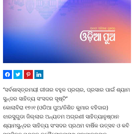
‘’ସର୍ବଶାସ୍ତ୍ରମୟୀ ଗୀତାର ବହୁଳ ପ୍ରଚାର, ପ୍ରସାର ପାଇଁ ଶ୍ୟାମ
ସୁନ୍ଦର ସାହିତ୍ୟ ସଂସଦର ସୃଷ୍ଟି’’
କୋଲାବିରା ୧୭।୧ (ଓଡିଆ ପୁଅ/ନିଶିତ କୁମାର ବହିଦାର)
ଝାରସୁଗୁଡା ଜିଲ୍ଲାର ଅନ୍ୟତମ ଅଗ୍ରଣୀ ସାହିତ୍ୟାନୁଷ୍ଠାନ
ଶ୍ୟାମସୁନ୍ଦର ସାହିତ୍ୟ ସଂସଦର ପ୍ରଥମ ବାର୍ଷିକ ଉତ୍ସବ ଓ କବି