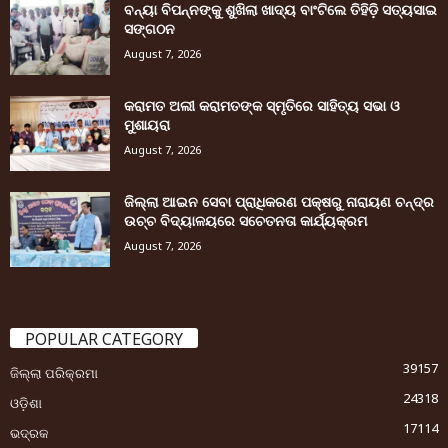
ବନ୍ୟା ବିପନ୍ନଙ୍କୁ ଶୁଖିଲା ଖାଦ୍ୟ ବାଂଟିଲେ ତିହିଡି଼ ସତ୍ୟସାଇ
ସଙ୍ଗଠନ
August 7, 2026
କରାମତ ଅଲୀ କରାମତଙ୍କ ସ୍ମୃତିରେ ସାହିତ୍ୟ ସଭା ଓ
ମୁଶାୟରା
August 7, 2026
ଜିଲ୍ଲା ଆଇନ ସେବା ପ୍ରାଧିକରଣ ପକ୍ଷରୁ ନାରାୟଣ ଚନ୍ଦ୍ର
ଉଚ୍ଚ ବିଦ୍ୟାଳୟରେ ସଚେତନତା କାର୍ଯ୍ୟକ୍ରମ
August 7, 2026
POPULAR CATEGORY
39157
ଜିଲ୍ଲା ପରିକ୍ରମା
24318
ଓଡ଼ିଶା
17114
ଭଦ୍ରକ