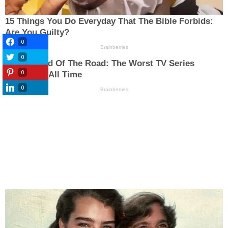
0
0
0
0