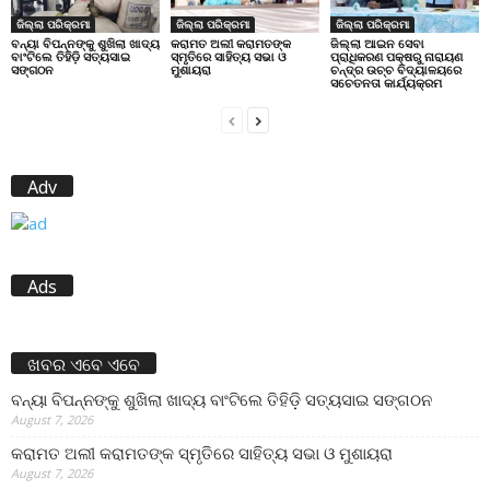
ଜିଲ୍ଲା ପରିକ୍ରମା
ଜିଲ୍ଲା ପରିକ୍ରମା
ଜିଲ୍ଲା ପରିକ୍ରମା
ବନ୍ୟା ବିପନ୍ନଙ୍କୁ ଶୁଖିଲା ଖାଦ୍ୟ
କରାମତ ଅଲୀ କରାମତଙ୍କ
ଜିଲ୍ଲା ଆଇନ ସେବା
ବାଂଟିଲେ ତିହିଡି଼ ସତ୍ୟସାଇ
ସ୍ମୃତିରେ ସାହିତ୍ୟ ସଭା ଓ
ପ୍ରାଧିକରଣ ପକ୍ଷରୁ ନାରାୟଣ
ସଙ୍ଗଠନ
ମୁଶାୟରା
ଚନ୍ଦ୍ର ଉଚ୍ଚ ବିଦ୍ୟାଳୟରେ
ସଚେତନତା କାର୍ଯ୍ୟକ୍ରମ
Adv
Ads
ଖବର ଏବେ ଏବେ
ବନ୍ୟା ବିପନ୍ନଙ୍କୁ ଶୁଖିଲା ଖାଦ୍ୟ ବାଂଟିଲେ ତିହିଡି଼ ସତ୍ୟସାଇ ସଙ୍ଗଠନ
August 7, 2026
କରାମତ ଅଲୀ କରାମତଙ୍କ ସ୍ମୃତିରେ ସାହିତ୍ୟ ସଭା ଓ ମୁଶାୟରା
August 7, 2026