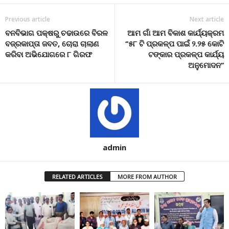
Previous article
Next article
ବନବିଭାଗ ପକ୍ଷରୁ ଚଢାଉରେ ବିରଳ
ଆମ ଗାଁ ଆମ ବିକାଶ କାର୍ଯ୍ୟକ୍ରମ
ବଜ୍ରକାପ୍ତା ଜବତ, ଚୋରା ଚାଲାଣ
‘’୫୮ ଟି ପ୍ରକଳ୍ପ ପାଇଁ ୨.୨୫ କୋଟି
କରିବା ଅଭିଯୋଗରେ ୮ ଗିରଫ
ଟଙ୍କାର ପ୍ରକଳ୍ପ କାର୍ଯ୍ୟ
ଅନୁମୋଦନ’’
admin
RELATED ARTICLES
MORE FROM AUTHOR