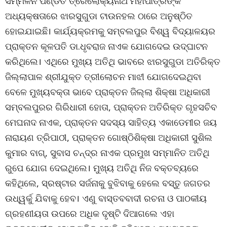
ସମ୍ମିଳନ ପଣ୍ଡତ ତ୍ରୈଲୋକ୍ୟନାଥ ମହାପାତ୍ରଙ୍କ
ଅଧ୍ୟକ୍ଷତାରେ ଝାରସୁଗୁଡା ଟାଉନହଲ ଠାରେ ଅନୁଷ୍ଠିତ
ହୋଇଯାଇଛି। କାର୍ଯ୍ୟକ୍ରମକୁ ସମ୍ବଲପୁର ବିଶ୍ୱ ବିଦ୍ୟାଳୟର
ପ୍ରାକ୍ତନ କୂଳପତି ଡା.ଧୃବରାଜ ନାଏକ ଯୋଗଦେଇ ଉଦ୍ଘାଟନ
କରିଥିଲେ। ଏଥିରେ ମୁଖ୍ୟ ଅତିଥି ଭାବରେ ଝାରସୁଗୁଡା ଅତିରିକ୍ତ
ଜିଲ୍ଲାପାଳ ଶ୍ରୀଯୁକ୍ତ ତ୍ରୀଲୋଚନ ମାଝୀ ଯୋଗଦେଇଥିବା
ବେଳେ ମୁଖ୍ୟବକ୍ତା ଭାବେ ପ୍ରାକ୍ତନ ଜିଲ୍ଲା ଶିକ୍ଷା ଅଧିକାରୀ
ସମ୍ବଲପୁରର ଗିରିଧାରୀ ହୋତା, ପ୍ରାକ୍ତନ ଅତିରିକ୍ତ ଗୃହସଚିବ
ମେଘନାଦ ନାଏକ, ପ୍ରାକ୍ତନ ସଦସ୍ୟ ସାହିତ୍ୟ ଏକାଡେମୀର ଜୟ
ନାରାୟଣ ତ୍ରିପାଠୀ, ପ୍ରାକ୍ତନ ଗୋଷ୍ଠିଶିକ୍ଷା ଅଧିକାରୀ ସୁଶିଲ
କୁମାର ବାଗ୍, ସୁବାସ ଚନ୍ଦ୍ର ନାଏକ ପ୍ରମୁଖ ସମ୍ମାନିତ ଅତିଥି
ରୁପେ ଯୋଗ ଦେଇଥିଲେ। ମୁଖ୍ୟ ଅତିଥି ନିଜ ବକ୍ତବ୍ୟରେ
କହିଥିଲେ, ସ୍ରଷ୍ଟାର ସର୍ଜନାକୁ ବୁଝିବାକୁ ହେଲେ ବସ୍ତୁ ଜଗତର
ଉଧ୍ୱର୍କୁ ଯିବାକୁ ହେବ। ଏଣୁ ବାସ୍ତବବାଦୀ ରଚନା ଓ ପାଠକୀୟ
ଗ୍ରହଣୀୟତା ଉପରେ ଅଧିକ ଦୃଷ୍ଟି ଦିଆଗଲେ ଏହା