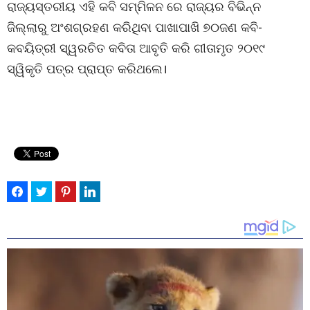
ରାଜ୍ୟସ୍ତରୀୟ ଏହି କବି ସମ୍ମିଳନ ରେ ରାଜ୍ୟର ବିଭିନ୍ନ
ଜିଲ୍ଲାରୁ ଅଂଶଗ୍ରହଣ କରିଥିବା ପାଖାପାଖି ୭୦ଜଣ କବି-
କବୟିତ୍ରୀ ସ୍ୱରଚିତ କବିତା ଆବୃତି କରି ଗୀତାମୃତ ୨୦୧୯
ସ୍ୱିକୃତି ପତ୍ର ପ୍ରାପ୍ତ କରିଥଲେ।