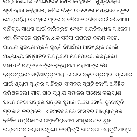
ଉଚ୍ଚକୋଟୀର ହୋଇପରିବ ବୋଳି କହିଥିଲେ। ମୁଖ୍ୟବକ୍ତା
ଶ୍ରୀହୋତା କହିଥିଲେ, କବିର ଚିନ୍ତା ଓ ଚେତନା ମଧ୍ୟରେ ଋତୁର
ସୈାନ୍ଦର୍ଯ୍ୟ ଓ ତାହାର ପ୍ରଭାବ କବିତା ଲେଖିବା ପାଇଁ କରିଥାଏ।
ସାହିତ୍ୟ ସାଧନା ପାଇଁ ଦାରିଦ୍ରତା କେବେ ପ୍ରତିବନ୍ଧକ ସାଜେନା।
ଏହା ନିକଟରେ ପ୍ରତିବନ୍ଧକ ସର୍ବଦା ପରାଜୟ ବରଣ କରେ,
ଭାଷାର ସୁଦ୍ଧତା ପ୍ରତି ଦୃଷ୍ଟି ଦିଆଯିବା ଆବଶ୍ୟକ ବୋଲି
ଅନ୍ୟାନ୍ୟ ସମ୍ମାନିତ ଅତିଥିଗଣ ମତପୋଷଣ କରିଥିଲେ।
ସଭାପତି ପଣ୍ଡତ ତୈ୍ରଲୋକ୍ୟନାଥ ମହାପାତ୍ର ନିଜ
ବକ୍ତବ୍ୟରେ ସର୍ବଶାସ୍ତ୍ରମୟୀ ଗୀତାର ବହୁଳ ପ୍ରଚାର, ପ୍ରସାର
ପାଇଁ ଶ୍ୟାମ ସୁନ୍ଦର ସାହିତ୍ୟ ସଂସଦର ସୃଷ୍ଟି ବୋଲି ଅବିହିତ
କରିଥରଲେ। ଗୀତା ପାଠ ଦ୍ୱାରା ସମାଜର ଅଶେଷ କଲ୍ୟାଣ
ସାଧନ ହେବା ସଙ୍ଗେ ସଙ୍ଗେ ସୁଧାର ଆସେ ବୋଲି ଦୃଢୋକ୍ତି
ପ୍ରକାଶ କରିଥିଲେ। ଏହିଅବସରରେ ସଂସଦର ଆଧ୍ୟାତ୍ମିକ
ବାର୍ଷିକ ପତ୍ରିକା ‘’ଗୀତାମୃତ’’ପ୍ରଥମ ସଂସ୍କରଣର ଶୁଭ
ଉନ୍ମୋଚନ କରାଯାଇଥିଲା। କବୟିତ୍ରି ଭାଗବତୀ ଜୟପୁରିଆଙ୍କ