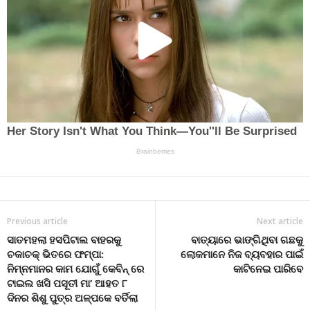
Previous article
Next article
ସାତମହଲା ହସପିଟାଲ ବାହରକୁ
ବାତ୍ୟାରେ ଭାଙ୍ଗିଥିବା ଗଛକୁ
ଚକାଚକ୍ ଭିତରେ ଫମ୍ପା:
ଲୋକମାନେ ନିଜ ବ୍ୟବହାର ପାଇଁ
ନିମ୍ନମାନର କାମ ଯୋଗୁଁ କେବିନ୍ ରେ
କାଟିନେଇ ପାରିବେ
ଟାଇଲ ଖସି ପସୂତୀ ମା’ ଆହତ ୮
ଦିନର ଶିଶୁ ପୁତ୍ର ଅଳ୍ପକେ ବର୍ତିଲା