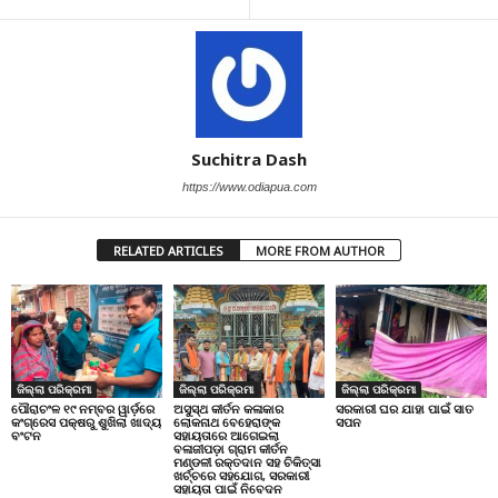
Suchitra Dash
https://www.odiapua.com
RELATED ARTICLES
MORE FROM AUTHOR
ଜିଲ୍ଲା ପରିକ୍ରମା
ଜିଲ୍ଲା ପରିକ୍ରମା
ଜିଲ୍ଲା ପରିକ୍ରମା
ପୌରାଚଂଳ ୧୯ ନମ୍ବର ୱାର୍ଡ଼ରେ
ଅସୁସ୍ଥ କୀର୍ତନ କଳାକାର
ସରକାରୀ ଘର ଯାହା ପାଇଁ ସାତ
କଂଗ୍ରେସ ପକ୍ଷରୁ ଶୁଖିଲା ଖାଦ୍ୟ
ଲୋକନାଥ ବେହେରାଙ୍କ
ସପନ
ବଂଟନ
ସହାୟତାରେ ଆଗେଇଲା
ବଳାଜୀପଡ଼ା ଗ୍ରାମ କୀର୍ତନ
ମଣ୍ଡଳୀ ରକ୍ତଦାନ ସହ ଚିକିତ୍ସା
ଖର୍ଚ୍ଚରେ ସହଯୋଗ, ସରକାରୀ
ସହାୟତା ପାଇଁ ନିବେଦନ