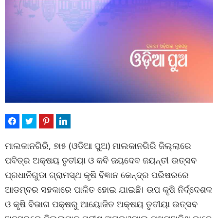
ମାଲକାନଗିରି, ୭ା୫ (ଓଡିଆ ପୁଅ) ମାଲକାନଗିରି ଜିଲ୍ଲାରେ
ପବିତ୍ର ଅକ୍ଷୟ ତୃତୀୟା ଓ କବି ଜୟଦେବ ଜୟନ୍ତୀ ଉତ୍ସବ
ପ୍ରଧାନିଗୁଡା ଗ୍ରାମସ୍ଥ କୃଷି ବିଜ୍ଞାନ କେନ୍ଦ୍ର ପରିଷରରେ
ଆଡମ୍ବର ସହକାରେ ପାଳିତ ହୋଇ ଯାଇଛି। ଉପ କୃଷି ନିର୍ଦ୍ଦେଶକ
ଓ କୃଷି ବିଭାଗ ପକ୍ଷରୁ ଆୟୋଜିତ ଅକ୍ଷୟ ତୃତୀୟା ଉତ୍ସବ