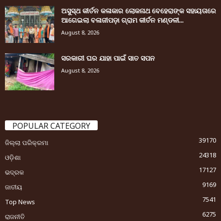
ଅସୁସ୍ଥ କୀର୍ତନ କଳାକାର ଲୋକନାଥ ବେହେରାଙ୍କ ସହାୟତାରେ
ଆଗେଇଲା ବଳାଜୀପଡ଼ା ଗ୍ରାମ କୀର୍ତନ ମଣ୍ଡଳୀ...
August 8, 2026
ସରକାରୀ ଘର ଯାହା ପାଇଁ ସାତ ସପନ
August 8, 2026
POPULAR CATEGORY
39170
ଜିଲ୍ଲା ପରିକ୍ରମା
24318
ଓଡ଼ିଶା
17127
ଭଦ୍ରକ
9169
ଜାତୀୟ
7541
Top News
6275
ରାଜନୀତି