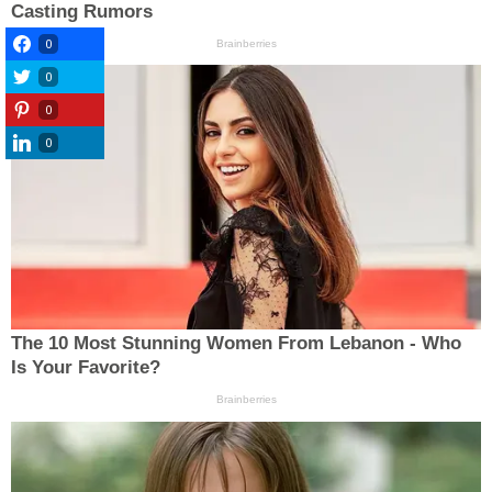
0
0
0
0