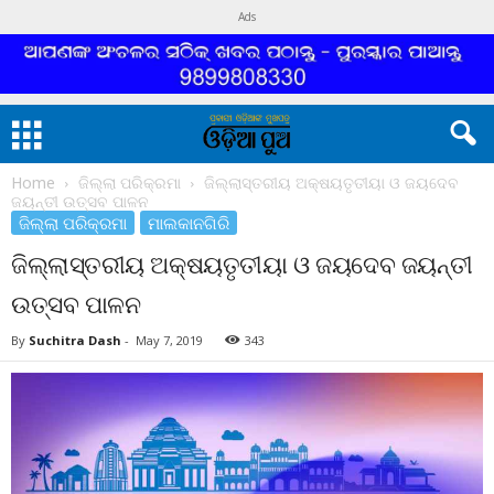
Ads
Home
ଜିଲ୍ଲା ପରିକ୍ରମା
ଜିଲ୍ଲାସ୍ତରୀୟ ଅକ୍ଷୟତୃତୀୟା ଓ ଜୟଦେବ
ଜୟନ୍ତୀ ଉତ୍ସବ ପାଳନ
ଜିଲ୍ଲା ପରିକ୍ରମା
ମାଲକାନଗିରି
ଜିଲ୍ଲାସ୍ତରୀୟ ଅକ୍ଷୟତୃତୀୟା ଓ ଜୟଦେବ ଜୟନ୍ତୀ
ଉତ୍ସବ ପାଳନ
By
Suchitra Dash
-
May 7, 2019
343