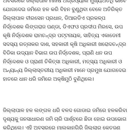
ଅବସରରେ ଜିଲ୍ଲାପାଳ ମନୀଷ ଅଗ୍ରଓ୍ୟାଲ ମୁଖ୍ୟଅତିଥି ଭାବେ
ଯୋଗଦେଇ ଜମିରେ ହଳ କରି ବିହନ ବୁଣୁଥିବା ବେଳେ ଅତିରିକ୍ତ
ଜିଲ୍ଲାପାଳ ବୀରସେନ ପ୍ରଧାନ, ଡିଆରଡିଏ ପ୍ରକଳ୍ପ
ନିର୍ଦ୍ଦେଶକ ଲିଙ୍ଗରାଜ ପଣ୍ଡା, ଡିଏଫଓ ପ୍ରଦୀପ ମିରସେ, ଉପ
କୃଷି ନିର୍ଦ୍ଦେଶକ ରାମଚନ୍ଦ୍ର ପଟ୍ଟନାୟକ, ସାହିତ୍ୟ ଏକାଡେମୀ
ସଦସ୍ୟ ରତ୍ନାକର ଦାଶ, ସହକାରୀ କୃଷି ଅଧିକାରୀ ଖରୋଦଚନ୍ଦ୍ର
ବିଡିକା ଉଦ୍ୟାନ ବିଭାଗ ଉପ ନିର୍ଦ୍ଦେଶକ, ପ୍ରାଣି ଧନ ଉପ
ନିର୍ଦ୍ଦେଶକ ଓ ପ୍ରାଣୀ ଚିକିତ୍ସା ଅଧିକାରୀ, ମତ୍ସ୍ୟ ଅଧିକାରୀ ଓ
ଅନ୍ୟାନ୍ୟ ଜିଲ୍ଲାସ୍ତରୀୟ ଅଧିକାରୀ ମାନେ ପ୍ରମୁଖ ଯୋଗଦେଇ
ହାତରେ ଧାନ ଧରି ଜମିରେ ଅକ୍ଷିମୁଠି ବୁଣିଥିଲେ।
ଜିଲ୍ଲାପାଳ ହଳ ଲଙ୍ଗଳ ଧରି ବଳଦ ଗୋଡାଇ ଜମିରେ ହଳକରିବା
ଦୃଶ୍ୟକୁ ଜନସାଧାରଣ ଜମି ଚାରି ପାର୍ଶ୍ବରେ ଛିଡା ହୋଇ ଉପଭୋଗ
କରିଥିଲେ। ଏହି ଅବସରରେ ମାଲକାନଗିରି ଜିଲ୍ଲାର କେତଜଣ