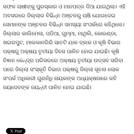
ସଫଳ ଚାଷୀଙ୍କୁ ପୁରସ୍କାର ଓ ମାନପତ୍ର ଦିଆ ଯାଇଥିଲା। ଏହି
ଅବସରରେ ଜିଲ୍ଲାର ବିଭିନ୍ନ ଅଞ୍ଚଳରୁ ଚାଷି ଯୋଗଦେଇ
ସେମାନଙ୍କ ଅଞ୍ଚଳର ବିଭିନ୍ନ ସମସ୍ୟା ସଂପର୍କରେ କହିଥିଲେ।
ଜିଲ୍ଲାର କାଲିମେଳା, ପଡିଆ, ଗୁମ୍ମା, ମାଥିଲି, କୋରଣ୍ଡା,
ଖଇରପୁଟ, ମାଲକାନଗିରି ସାତଟି ଯାକ ବ୍ଲକ ଓ କୃଷି ବିଭାଗ
ପକ୍ଷରୁ ଅକ୍ଷୟ ତୃତୀୟା ଦିବସ ପାଳିତ ହୋଇ ଯାଇଛି। କୃଷି
ବିଜ୍ଞାନ କେନ୍ଦ୍ର ପରିସରରେ ଅକ୍ଷୟ ତୃତୀୟା ଉତ୍ସବ ସରିବା
ପରେ ଜିଲ୍ଲା ସଂସ୍କୃତି ବିଭାଗ ପକ୍ଷରୁ ଜିଲ୍ଲା ସୂଚନା ଲୋକ
ସଂପର୍କ ଅଧିକାରୀ ଗୁଣନିଧି ନାୟକଙ୍କ ଅଧ୍ୟକ୍ଷତାରେ କବି
ଜୟଦେବଙ୍କ ଜୟନ୍ତୀ ପାଳିତ ହୋଇ ଯାଇଛି।