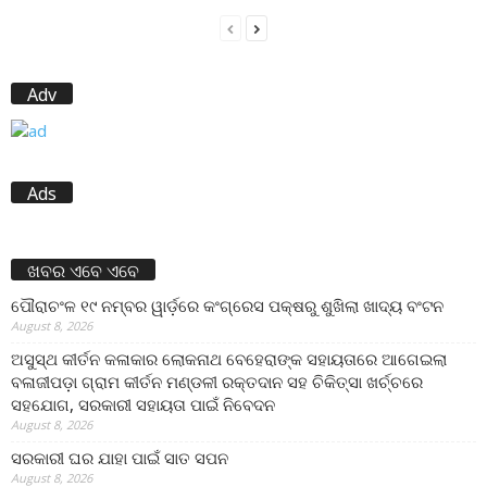
Adv
Ads
ଖବର ଏବେ ଏବେ
ପୌରାଚଂଳ ୧୯ ନମ୍ବର ୱାର୍ଡ଼ରେ କଂଗ୍ରେସ ପକ୍ଷରୁ ଶୁଖିଲା ଖାଦ୍ୟ ବଂଟନ
August 8, 2026
ଅସୁସ୍ଥ କୀର୍ତନ କଳାକାର ଲୋକନାଥ ବେହେରାଙ୍କ ସହାୟତାରେ ଆଗେଇଲା
ବଳାଜୀପଡ଼ା ଗ୍ରାମ କୀର୍ତନ ମଣ୍ଡଳୀ ରକ୍ତଦାନ ସହ ଚିକିତ୍ସା ଖର୍ଚ୍ଚରେ
ସହଯୋଗ, ସରକାରୀ ସହାୟତା ପାଇଁ ନିବେଦନ
August 8, 2026
ସରକାରୀ ଘର ଯାହା ପାଇଁ ସାତ ସପନ
August 8, 2026