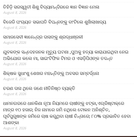
ତିହିଡି଼ ସରସ୍ୱତୀ ଶିଶୁ ବିଦ୍ୟାମନ୍ଦିରରେ ଜ୍ଞାନ ବିଜ୍ଞାନ ମେଳା
August 8, 2026
ବିଜେଡି ପଂଚାୟତ ସଭାପତି ବିପନ୍ନଙ୍କୁ ବାଂଟିଲେ ଶୁଖିଲାଖାଦ୍ୟ
August 8, 2026
ସମାଜସେବୀ ଜ୍ଞାନେନ୍ଦ୍ର ଦାସଙ୍କୁ ଶ୍ରଦ୍ଧାଞ୍ଜଳୀ
August 8, 2026
ଯୁବକଙ୍କ ସନ୍ଦେହଜନକ ମୃତ୍ୟୁ ଘଟଣା ,ପୁଅକୁ ହତ୍ୟା କାରାଯାଇଥିବା ନେଇ
ଅଭିଯୋଗ କଲେ ମା, ସାଇଂଟିଫିକ ଟିମର ଓ ଏସଡ଼ିପିଓଙ୍କ ତଦନ୍ତ
August 8, 2026
ଶିକ୍ଷକ ସୁଧାଂଶୁ ଶେଖର ମହାନ୍ତିଙ୍କୁ ଅବସର ସମ୍ବର୍ଦ୍ଧନା
August 8, 2026
ଚରଣ ଦାସ ଥିଲେ ଜଣେ ନୀତିନିଷ୍ଠ ବ୍ୟକ୍ତି
August 8, 2026
ଧାମନଗରରେ ଧାନକିଣା ନୂଆ ନିୟମରେ ଚାଷୀଙ୍କୁ ଝଟ୍‌କା,ଏଗ୍ରିଷ୍ଟାକ୍‌ରେ
ମାତ୍ର ୧୦ ହଜାର; ନିଜ ନାମରେ ଜମି ନଥିଲେ ଟୋକନ ଅନିଶ୍ଚିତ,
ପୂର୍ବପୁରୁଷଙ୍କ ଜମିରେ ଚାଷ କରୁଥିବା ଚାଷୀ ଚିନ୍ତାରେ; ୮୦% ପ୍ରଭାବିତ ହେବା
ଆଶଙ୍କା
August 8, 2026