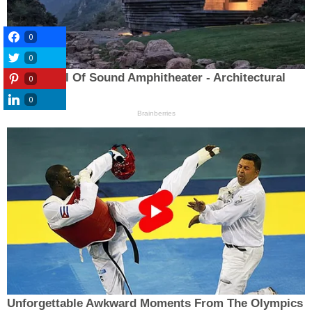
0
0
0
0