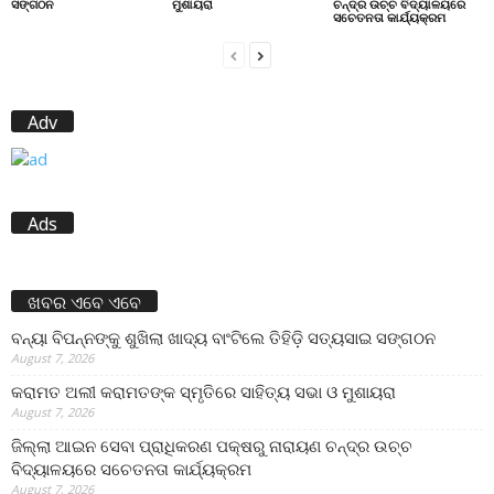
ସଙ୍ଗଠନ
ମୁଶାୟରା
ଚନ୍ଦ୍ର ଉଚ୍ଚ ବିଦ୍ୟାଳୟରେ
ସଚେତନତା କାର୍ଯ୍ୟକ୍ରମ
Adv
Ads
ଖବର ଏବେ ଏବେ
ବନ୍ୟା ବିପନ୍ନଙ୍କୁ ଶୁଖିଲା ଖାଦ୍ୟ ବାଂଟିଲେ ତିହିଡି଼ ସତ୍ୟସାଇ ସଙ୍ଗଠନ
August 7, 2026
କରାମତ ଅଲୀ କରାମତଙ୍କ ସ୍ମୃତିରେ ସାହିତ୍ୟ ସଭା ଓ ମୁଶାୟରା
August 7, 2026
ଜିଲ୍ଲା ଆଇନ ସେବା ପ୍ରାଧିକରଣ ପକ୍ଷରୁ ନାରାୟଣ ଚନ୍ଦ୍ର ଉଚ୍ଚ
ବିଦ୍ୟାଳୟରେ ସଚେତନତା କାର୍ଯ୍ୟକ୍ରମ
August 7, 2026