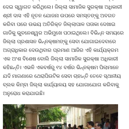
ଦେଇ ସ୍ୱାଗତ କରିଥିଲେ। ଜିଲ୍ଲା ସାମାଜିକ ସୁରକ୍ଷା ଅଧିକାରୀ
ଶ୍ରୀ ଦାସ ଏହି ନୂତନ ଯୋଜନା ଉପରେ ସମସ୍ତଙ୍କୁ ଅବଗତ
କରିବା ପରେ ଉଭୟ ଅତିରିକ୍ତ ଜିଲ୍ଲାପାଳ ପତାକା ଦେଖାଇ
ଗାଡିକୁ ଭୁବନେଶ୍ୱର ଅଭିମୁଖେ ପଠାଇଥିଲେ। ବିଭିନ୍ନ ସମୟରେ
ଜିଲ୍ଲା ପ୍ରଶାସନ ଭିନ୍ନକ୍ଷମଙ୍କୁ ସେବା ଯୋଗାଇଦେବାରେ
ଅଗ୍ରାଧିକାର ଦେଉଥିବାର ପ୍ରମାଣ ଆଜିର ଏହି କାର୍ଯ୍ୟକ୍ରମ
ଏକ ଅଂଶ ବିଶେଷ ବୋଲି ଜିଲ୍ଲା ସାମାଜିକ ସୁରକ୍ଷା ଅଧିକାରୀ
କହିଛନ୍ତି। ଏଭଳି ଏକବର୍ଷରୁ ୧୪ ବର୍ଷର ଭିନ୍ନକ୍ଷମ ପିଲାମାନେ
ଯଦି ମାଗଣାରେ ଥେରାପିଉଟିକ ସେବା ଚାହାନ୍ତି ତେବେ ସ୍ଥାନୀୟ
ବ୍ଲକ କିମ୍ବା ଜିଲ୍ଲା କାର୍ଯ୍ୟାଳୟ ସହ ଯୋଗାଯୋଗ କରିବାକୁ
ଅନୁରୋଧ କରାଯାଇଛି।