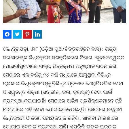
କେନ୍ଦ୍ରାପଡ଼ା, ୬ା୮ (ଓଡ଼ିଆ ପୁଅ/ଚିତ୍ତରଞ୍ଜନ ଦାସ) : ରାଜ୍ୟ
ସରକାରଙ୍କ ଭିନ୍ନକ୍ଷମ ସଶକ୍ତିକରଣ ବିଭାଗ, ଭୁବନେଶ୍ୱରର
ପୋଖରୀପୁଟଠାରେ ରାଜ୍ୟ ଭିନ୍ନକ୍ଷମ ଅନୁଷ୍ଠାନ ଗଠନ କରି
ସେଠାରେ ଏକ ବର୍ଷରୁ ୧୪ ବର୍ଷ ମଧ୍ୟରେ ଆସୁଥିବା ବିଭିନ୍ନ
ପ୍ରକାର ଭିନ୍ନକ୍ଷମଙ୍କୁ ବିଭିନ୍ନ ପ୍ରକାର ଥେରାପିଉଟିକ ସେବା
ଓ ସ୍ୱତନ୍ତ ଶିକ୍ଷା (ସଙ୍ଗୀତ, କଳା, କ୍ରାପ୍ଟ) ଦେବା ପାଇଁ
ବ୍ୟବସ୍ଥା କରାଯାଇଛି। ସେଠାରେ ଅଭିଜ୍ଞ ପ୍ରଶିକ୍ଷକମାନେ ରହି
ମାଗଣାରେ ଏହି ସେବା ଯୋଗାଇ ଦେଉଛନ୍ତି। ସେଠାରେ ରହୁଥିବା
ଭିନ୍ନକ୍ଷମ ଓ ଜଣେ ସହାୟକଙ୍କ ରହିବା, ଖାଇବା ମାଗଣାରେ
ଯୋଗାଇ ଦେବାର ବ୍ୟବସ୍ଥା ଅଛି। ଏପରିକି ତାଙ୍କ ଘରଠାରୁ