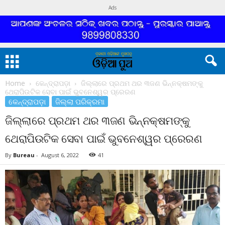
Ads
Home
କେନ୍ଦ୍ରାପଡ଼ା
ଜିଲ୍ଲାରେ ପ୍ରଥମ ଥର ୩ଜଣ ଭିନ୍ନକ୍ଷମଙ୍କୁ
ଥେରାପିଉଟିକ ସେବା ପାଇଁ ଭୁବନେଶ୍ୱର ପ୍ରେରଣ
କେନ୍ଦ୍ରାପଡ଼ା
ଜିଲ୍ଲା ପରିକ୍ରମା
ଜିଲ୍ଲାରେ ପ୍ରଥମ ଥର ୩ଜଣ ଭିନ୍ନକ୍ଷମଙ୍କୁ
ଥେରାପିଉଟିକ ସେବା ପାଇଁ ଭୁବନେଶ୍ୱର ପ୍ରେରଣ
By
Bureau
-
August 6, 2022
41