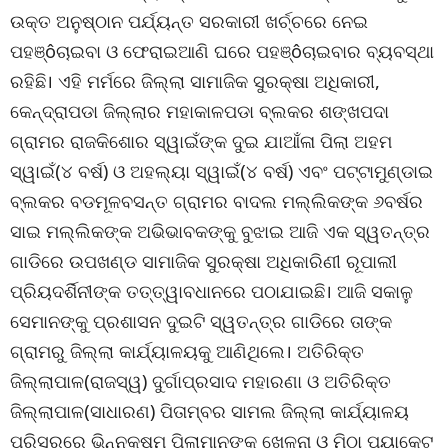
ଉକ୍ତ ଅନୁଷ୍ଠାନ ପର୍ଯ୍ୟନ୍ତ ସରକାରୀ ଖର୍ଚ୍ଚରେ ନେଇ
ପହଞ୍ôଚାଇବା ଓ ଫେରାଇଆଣି ଘରେ ପହଞ୍ôଚାଇବାର ବ୍ୟବସ୍ଥା
ରହିଛି। ଏହି ମର୍ମରେ ଜିଲ୍ଲା ସାମାଜିକ ସୁରକ୍ଷା ଅଧିକାରୀ,
କେନ୍ଦ୍ରାପଡା ଜିଲ୍ଲାର ମହାକାଳପଡା ବ୍ଲକର ଶଙ୍ଖପଦା
ଗ୍ରାମର ରାଜକିଶୋର ସ୍ୱାଇଁଙ୍କ ଦୁଇ ଯାଆଁଳା ପିଲା ଅହମ
ସ୍ୱାଇଁ(୪ ବର୍ଷ) ଓ ଅହଲ୍ୟା ସ୍ୱାଇଁ(୪ ବର୍ଷ) ଏବଂ ପଟ୍ଟାମୁଣ୍ଡାଇ
ବ୍ଲକର ବଡମୂଳବସନ୍ତ ଗ୍ରାମର ବାଦଲ ମଲ୍ଲିକଙ୍କ ୬ବର୍ଷର
ସାଇ ମଲ୍ଲିକଙ୍କ ଅଭିଭାବକଙ୍କୁ ବୁଝାଇ ଆଜି ଏକ ସ୍ୱତନ୍ତ୍ର
ଗାଡିରେ ଉପଖଣ୍ଡ ସାମାଜିକ ସୁରକ୍ଷା ଅଧିକାରିଣୀ ରୂପାଲୀ
ପ୍ରିୟଦର୍ଶିନୀଙ୍କ ତତ୍ତ୍ୱାବଧାନରେ ପଠାଯାଇଛି। ଆଜି ସକାଳୁ
ସେମାନଙ୍କୁ ପ୍ରଶାସନ ଦୁଇଟି ସ୍ୱତନ୍ତ୍ର ଗାଡିରେ ତାଙ୍କ
ଗ୍ରାମରୁ ଜିଲ୍ଲା କାର୍ଯ୍ୟାଳୟକୁ ଆଣିଥିଲେ। ଅତିରିକ୍ତ
ଜିଲ୍ଲାପାଳ(ରାଜସ୍ୱ) ଦୁର୍ଗାପ୍ରସାଦ ମହାରଣା ଓ ଅତିରିକ୍ତ
ଜିଲ୍ଲାପାଳ(ସାଧାରଣ) ପିତାମ୍ବର ସାମଲ ଜିଲ୍ଲା କାର୍ଯ୍ୟାଳୟ
ପରିସରରେ ଭିନ୍ନକ୍ଷମ ପିଲାମାନଙ୍କୁ ଖେଳନା ଓ ମିଠା ପ୍ୟାକେଟ