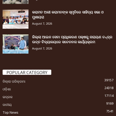
କରାମତ ଅଲୀ କରାମତଙ୍କ ସ୍ମୃତିରେ ସାହିତ୍ୟ ସଭା ଓ
ମୁଶାୟରା
August 7, 2026
ଜିଲ୍ଲା ଆଇନ ସେବା ପ୍ରାଧିକରଣ ପକ୍ଷରୁ ନାରାୟଣ ଚନ୍ଦ୍ର
ଉଚ୍ଚ ବିଦ୍ୟାଳୟରେ ସଚେତନତା କାର୍ଯ୍ୟକ୍ରମ
August 7, 2026
POPULAR CATEGORY
39157
ଜିଲ୍ଲା ପରିକ୍ରମା
24318
ଓଡ଼ିଶା
17114
ଭଦ୍ରକ
9169
ଜାତୀୟ
7541
Top News