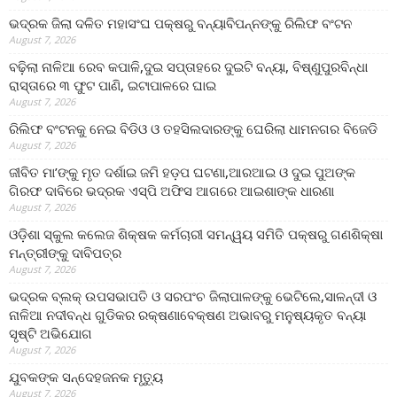
ଭଦ୍ରକ ଜିଲା ଦଳିତ ମହାସଂଘ ପକ୍ଷରୁ ବନ୍ୟାବିପନ୍ନଙ୍କୁ ରିଲିଫ ବଂଟନ
August 7, 2026
ବଢ଼ିଲା ନାଳିଆ ରେବ କପାଳି,ଦୁଇ ସପ୍ତାହରେ ଦୁଇଟି ବନ୍ୟା, ବିଷ୍ଣୁପୁରବିନ୍ଧା
ରାସ୍ତାରେ ୩ ଫୁଟ ପାଣି, ଇଟାପାଳରେ ଘାଇ
August 7, 2026
ରିଲିଫ ବଂଟନକୁ ନେଇ ବିଡିଓ ଓ ତହସିଲଦାରଙ୍କୁ ଘେରିଲା ଧାମନଗର ବିଜେଡି
August 7, 2026
ଜୀବିତ ମା’ଙ୍କୁ ମୃତ ଦର୍ଶାଇ ଜମି ହଡ଼ପ ଘଟଣା,ଆରଆଇ ଓ ଦୁଇ ପୁଅଙ୍କ
ଗିରଫ ଦାବିରେ ଭଦ୍ରକ ଏସ୍‌ପି ଅଫିସ ଆଗରେ ଆଇଶାଙ୍କ ଧାରଣା
August 7, 2026
ଓଡ଼ିଶା ସ୍କୁଲ କଲେଜ ଶିକ୍ଷକ କର୍ମଚାରୀ ସମନ୍ୱୟ ସମିତି ପକ୍ଷରୁ ଗଣଶିକ୍ଷା
ମନ୍ତ୍ରୀଙ୍କୁ ଦାବିପତ୍ର
August 7, 2026
ଭଦ୍ରକ ବ୍ଲକ୍ ଉପସଭାପତି ଓ ସରପଂଚ ଜିଲାପାଳଙ୍କୁ ଭେଟିଲେ,ସାଳନ୍ଦୀ ଓ
ନାଳିଆ ନଦୀବନ୍ଧ ଗୁଡିକର ରକ୍ଷଣାବେକ୍ଷଣ ଅଭାବରୁ ମନୁଷ୍ୟକୃତ ବନ୍ୟା
ସୃଷ୍ଟି ଅଭିଯୋଗ
August 7, 2026
ଯୁବକଙ୍କ ସନ୍ଦେହଜନକ ମୃତ୍ୟୁ
August 7, 2026