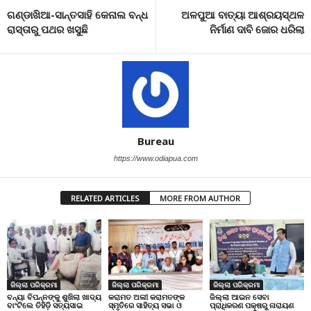
ଗଣ୍ଡାଖିଆ-ସାନ୍ତସାହି କେନାଲ ବନ୍ଧ
ଅଳପୁଆ ବାତ୍ୟା ଆଶ୍ରୟସ୍ଥଳ
ରାସ୍ତାରୁ ପଥର ଖସୁଛି
ନିର୍ମାଣ ଦାବି ଜୋର ଧରିଲା
Bureau
https://www.odiapua.com
RELATED ARTICLES
MORE FROM AUTHOR
ଜିଲ୍ଲା ପରିକ୍ରମା
ଜିଲ୍ଲା ପରିକ୍ରମା
ଜିଲ୍ଲା ପରିକ୍ରମା
ବନ୍ୟା ବିପନ୍ନଙ୍କୁ ଶୁଖିଲା ଖାଦ୍ୟ
କରାମତ ଅଲୀ କରାମତଙ୍କ
ଜିଲ୍ଲା ଆଇନ ସେବା
ବାଂଟିଲେ ତିହିଡି଼ ସତ୍ୟସାଇ
ସ୍ମୃତିରେ ସାହିତ୍ୟ ସଭା ଓ
ପ୍ରାଧିକରଣ ପକ୍ଷରୁ ନାରାୟଣ