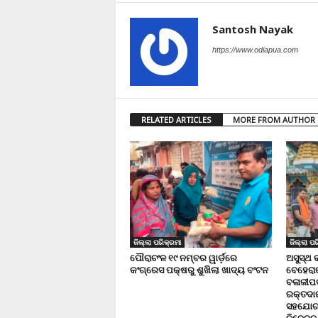
Santosh Nayak
https://www.odiapua.com
RELATED ARTICLES
MORE FROM AUTHOR
ଜିଲ୍ଲା ପରିକ୍ରମା
ଜିଲ୍ଲା ପର
ପୌରାଚଂଳ ୧୯ ନମ୍ବର ୱାର୍ଡ଼ରେ
ଅସୁସ୍ଥ 
କଂଗ୍ରେସ ପକ୍ଷରୁ ଶୁଖିଲା ଖାଦ୍ୟ ବଂଟନ
ବେହେରା
ବଳାଜୀପଡ଼
ରକ୍ତଦାନ 
ସହଯୋଗ,
ନିବେଦନ