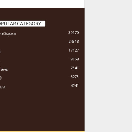
OPULAR CATEGORY
39170
ା ପରିକ୍ରମା
24318
17127
କ
9169
ୟ
7541
News
6275
ି
4241
ୁଝର