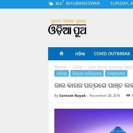
C
BHUBANESWAR
SUNDAY, A
32.5
O
d
i
a
p
u
a
ଓଡ଼ିଶା
COVID OUTBREAK
.
c
Home
ଓଡ଼ିଶା
ଜାଲ କାଗଜ ପତ୍ରରେ ପାଞ୍
o
ଓଡ଼ିଶା
ଜିଲ୍ଲା ପରିକ୍ରମା
ବଲାଙ୍ଗୀର
m
ଜାଲ କାଗଜ ପତ୍ରରେ ପାଞ୍ଚ ଲ
By
Santosh Nayak
-
November 28, 2019