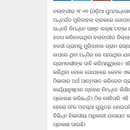
ବଲାଙ୍ଗୀର ୨୮-୧୧ (ଓଡ଼ିଆ ପୁଅ/ସନ୍ତୋଷ
ଅନ୍ତର୍ଗତ ମୁରିବାହଲ ବ୍ଲକରେ ଗୋପବ
ଉନ୍ନତି ନିମନ୍ତେ ପାଞ୍ଚ ଲକ୍ଷ ଟଙ୍କା 
ହଡପ କରିଦେଇଥିବା ବଲାଙ୍ଗୀର ଜିଲ୍
ହଳଦୀ ଗ୍ରାମରୁ ମୁରିବାହଲ ଗ୍ରାମ ରାସ୍ତ
ଉପରେ ଥିବା ମନ୍ଦିର ରେ ହେଉଥିବା ଯାତ୍
ଗ୍ରାମବାସୀଙ୍କ ଦାବି କରିଆସୁଥିଲେ। 
କରିଥିବା ବେଳେ ଗୋପନରେ କେବଳ ଏକ ନ
ଠିକାଦାର ଅର୍ଥ ଆତ୍ମସାତ କରିଦେବା ଗ୍
କାର୍ଯ୍ୟାନୁଷ୍ଠାନ ଗ୍ରହଣ ନିମନ୍ତେ ଲିଖି
ପ୍ରେରଣ କରିଛନ୍ତି। ଠିକ ସେହିପରି ଏହି 
ହେଲେ ତା’ର ଅବସ୍ଥା ଗୁରୁତର ହୋଇପଡି
ବିଭିନ୍ନ ବିଭାଗୀୟ ଅଧିକାରୀ ଯାତାୟତ 
ପ୍ରକାଶ ପାଇଛି।