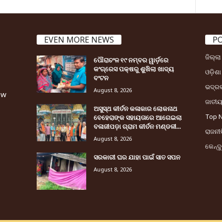
EVEN MORE NEWS
P
ଜିଲ୍ଲ
ପୌରାଚଂଳ ୧୯ ନମ୍ବର ୱାର୍ଡ଼ରେ
କଂଗ୍ରେସ ପକ୍ଷରୁ ଶୁଖିଲା ଖାଦ୍ୟ
ଓଡ଼ିଶା
ବଂଟନ
ଭଦ୍ର
August 8, 2026
ew
ଜାତୀ
ଅସୁସ୍ଥ କୀର୍ତନ କଳାକାର ଲୋକନାଥ
Top 
ବେହେରାଙ୍କ ସହାୟତାରେ ଆଗେଇଲା
ବଳାଜୀପଡ଼ା ଗ୍ରାମ କୀର୍ତନ ମଣ୍ଡଳୀ...
ରାଜନୀତ
August 8, 2026
କେନ୍ଦ
ସରକାରୀ ଘର ଯାହା ପାଇଁ ସାତ ସପନ
August 8, 2026