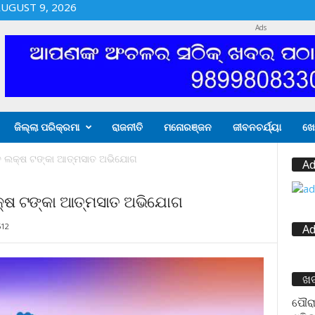
UGUST 9, 2026
Ads
ଜିଲ୍ଲା ପରିକ୍ରମା
ରାଜନୀତି
ମନୋରଞ୍ଜନ
ଜୀବନଚର୍ଯ୍ୟା
ଖେ
ଚ ଲକ୍ଷ ଟଙ୍କା ଆତ୍ମସାତ ଅଭିଯୋଗ
Ad
କ୍ଷ ଟଙ୍କା ଆତ୍ମସାତ ଅଭିଯୋଗ
512
Ad
ଖ
ପୌରା