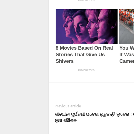
Previous article
ସାବଧାନ! ଦୁର୍ଘଟଣା ଘଟେଇ ଲୁଟୁଛନ୍ତି ଲୁଟେରା : 
ନୂଆ କୌଶଳ