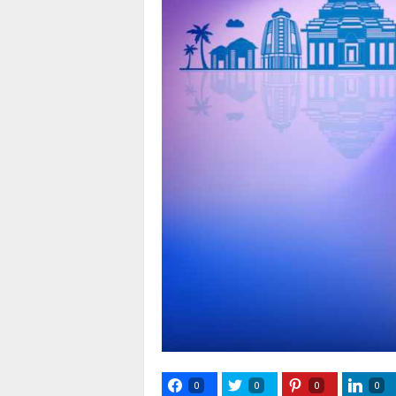
0
0
0
0