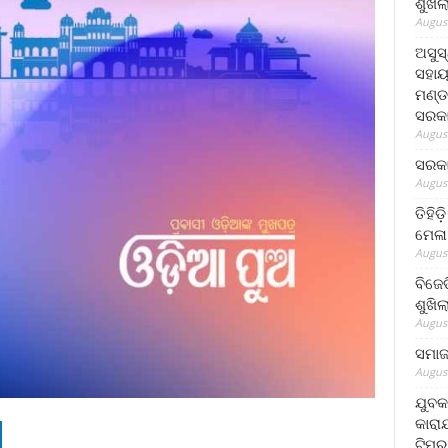
ଶୁଖି
August
ଅସୁସ
ସହାୟ
ମଣ୍ଡ
ସରକା
August
ସରକା
August
ତିହିଡ
ମେଳା
August
ବିଜେ
ଶୁଖି
August
ସମାଜସ
August
ଯୁବକ
କାରା
ଟିମର