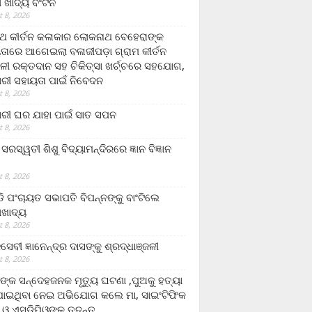
ଲା ଖାଦ୍ୟ ବଂଟନ
 8, 2026
୍ଥ କୀର୍ତନ କଳାକାର ଲୋକନାଥ ବେହେରାଙ୍କ
ତାରେ ଆଗେଇଲା ବଳାଜୀପଡ଼ା ଗ୍ରାମ କୀର୍ତନ
ଳୀ ରକ୍ତଦାନ ସହ ଚିକିତ୍ସା ଖର୍ଚ୍ଚରେ ସହଯୋଗ,
ରୀ ସହାୟତା ପାଇଁ ନିବେଦନ
 8, 2026
ରୀ ଘର ଯାହା ପାଇଁ ସାତ ସପନ
 8, 2026
ି଼ ସରସ୍ୱତୀ ଶିଶୁ ବିଦ୍ୟାମନ୍ଦିରରେ ଜ୍ଞାନ ବିଜ୍ଞାନ
 8, 2026
ଡି ପଂଚାୟତ ସଭାପତି ବିପନ୍ନଙ୍କୁ ବାଂଟିଲେ
ଲାଖାଦ୍ୟ
 8, 2026
େବୀ ଜ୍ଞାନେନ୍ଦ୍ର ଦାସଙ୍କୁ ଶ୍ରଦ୍ଧାଞ୍ଜଳୀ
 8, 2026
ଙ୍କ ସନ୍ଦେହଜନକ ମୃତ୍ୟୁ ଘଟଣା ,ପୁଅକୁ ହତ୍ୟା
ଯାଇଥିବା ନେଇ ଅଭିଯୋଗ କଲେ ମା, ସାଇଂଟିଫିକ
 ଓ ଏସଡ଼ିପିଓଙ୍କ ତଦନ୍ତ