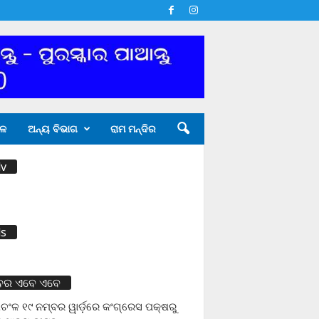
ଳ
ଅନ୍ୟ ବିଭାଗ
ରାମ ମନ୍ଦିର
v
s
ବର ଏବେ ଏବେ
ଚଂଳ ୧୯ ନମ୍ବର ୱାର୍ଡ଼ରେ କଂଗ୍ରେସ ପକ୍ଷରୁ