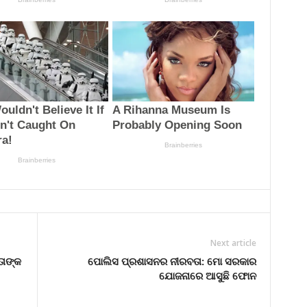
Next article
ତାଙ୍କ
ପୋଲିସ ପ୍ରଶାସନର ନୀରବତା: ମୋ ସରକାର
ଯୋଜନାରେ ଆସୁଛି ଫୋନ