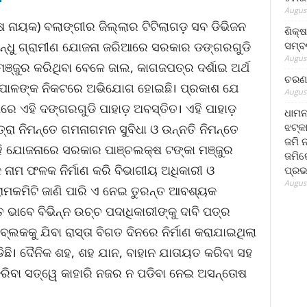
August
 ନାୟକ) ବଲାଙ୍ଗୀର ଜିଲ୍ଲାର ଟିଟିଲାଗଡ଼ ସବ ଡିଭିଜନ
ଶିକ୍
ସମ୍ବର
ନ୍ଧୁ ଗ୍ରାମୀଣ ଯୋଜନା ଜରିଆରେ ସରକାର ଡଙ୍ଗରଗୁଡି
August
ମଞ୍ଜୁର କରିଥିବା ବେଳେ ଜାଲ, କାଗଜପତ୍ର ଦର୍ଶାଇ ଅର୍ଥ
ଚରଣ 
ଲାପାଳଙ୍କ ନିକଟରେ ଅଭିଯୋଗ ହୋଇଛି। ପ୍ରକାଶ ଯେ
August
ାରେ ଏହି ଦଙ୍ଗରଗୁଡି ପାହାଡ଼ ଅବସ୍ତିତ। ଏହି ପାହାଡ଼
ଧାମନ
ଝଟ୍‌କ
ରା ନିମନ୍ତେ ଗମନାଗମନ ସୁବିଧା ଓ ଉନ୍ନତି ନିମନ୍ତେ
ଜମି 
ଏହି ଯୋଜନାରେ ସରକାର ପାଞ୍ଚଲକ୍ଷ ଟଙ୍କା ମଞ୍ଜୁର
ଜମିରେ
ାମ ଫଳକ ନିର୍ମାଣ କରି ବିଭାଗୀୟ ଅଧିକାରୀ ଓ
ପ୍ରଭ
August
ରାମକମିଟି ଜାଣି ପାରି ଏ ନେଇ ତୁରନ୍ତ ଆବଶ୍ୟକ
ତ ଭାବେ ବିଭିନ୍ନ ଉଚ୍ଚ ପଦାଧିକାରୀଙ୍କୁ ଦାବି ପତ୍ର
ବ୍ଲକକୁ ଯିବା ରାସ୍ତା ବିଗତ ଦିନରେ ନିର୍ମାଣ କରାଯାଇଥିଲା
ଛି। ଦୈନିକ ଶହ, ଶହ ଯାନ, ବାହାନ ଯାତାୟତ କରିବା ସହ
କରିବା ସତ୍ୱେ କାହାରି ନଜର ନ ପଡିବା ନେଇ ଅସନ୍ତୋଷ