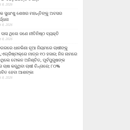
 8, 2026
ଷକ ସୁଧାଂଶୁ ଶେଖର ମହାନ୍ତିଙ୍କୁ ଅବସର
୍ଦ୍ଧନା
 8, 2026
ଦାସ ଥିଲେ ଜଣେ ନୀତିନିଷ୍ଠ ବ୍ୟକ୍ତି
 8, 2026
ଗରରେ ଧାନକିଣା ନୂଆ ନିୟମରେ ଚାଷୀଙ୍କୁ
ା,ଏଗ୍ରିଷ୍ଟାକ୍‌ରେ ମାତ୍ର ୧୦ ହଜାର; ନିଜ ନାମରେ
ନଥିଲେ ଟୋକନ ଅନିଶ୍ଚିତ, ପୂର୍ବପୁରୁଷଙ୍କ
 ଚାଷ କରୁଥିବା ଚାଷୀ ଚିନ୍ତାରେ; ୮୦%
ାବିତ ହେବା ଆଶଙ୍କା
 8, 2026