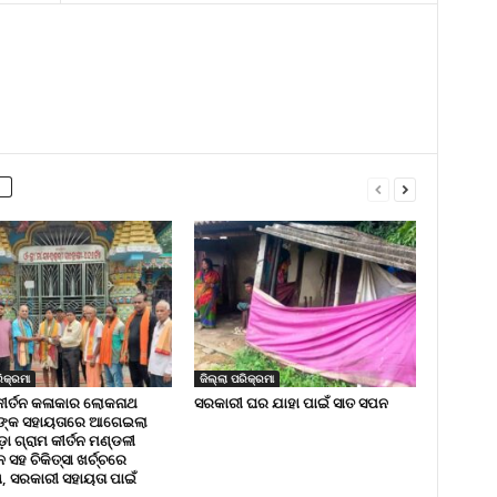
ିକ୍ରମା
ଜିଲ୍ଲା ପରିକ୍ରମା
କୀର୍ତନ କଳାକାର ଲୋକନାଥ
ସରକାରୀ ଘର ଯାହା ପାଇଁ ସାତ ସପନ
ଙ୍କ ସହାୟତାରେ ଆଗେଇଲା
ା ଗ୍ରାମ କୀର୍ତନ ମଣ୍ଡଳୀ
ସହ ଚିକିତ୍ସା ଖର୍ଚ୍ଚରେ
 ସରକାରୀ ସହାୟତା ପାଇଁ