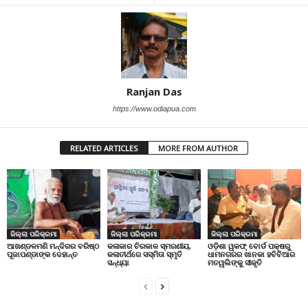
Ranjan Das
https://www.odiapua.com
RELATED ARTICLES
MORE FROM AUTHOR
ଜିଲ୍ଲା ପରିକ୍ରମା
ଜିଲ୍ଲା ପରିକ୍ରମା
ଜିଲ୍ଲା ପରିକ୍ରମା
ଆଖଣ୍ଡଳମଣି ମନ୍ଦିରର ବରିଷ୍ଠ
କଳାକାର ଚିରକାଳ ସ୍ମରଣୀୟ,
ଓଡ଼ିଶା ୱକଫ୍ ବୋର୍ଡ ପକ୍ଷରୁ
ପୂଜାପଣ୍ଡାଙ୍କ ଦେହାନ୍ତ
କଳାତୀର୍ଥରେ ସସ୍ମିତା ସ୍ମୃତି
ଧାମନଗରର ଖାନକା ହବିବିଆର
ସନ୍ଧ୍ୟା
ମତୱଲିଙ୍କୁ ସୀକୃତି