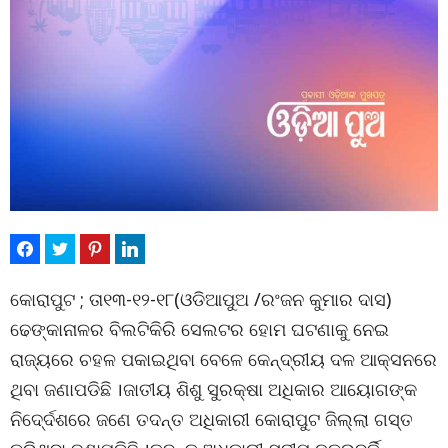
କୋରାପୁଟ ; ତା୧୩-୧୨-୧୮(ଓଡିଆପୁଅ /ରଂଜନ କୁମାର ଦାସ)
ଢେଙ୍କାନାଳର ବିଲଟିକିରି ସେଲଟର ହୋମ ଘଟଣାକୁ ନେଇ
ରାଜ୍ୟରେ ଚହଳ ପକାଇଥିବା ବେଳେ କେନ୍ଦ୍ରୀୟ ଦଳ ଆକ୍ସନରେ
ଥିବା ଜଣାପଡିଛି ।ଜାତୀୟ ଶିଶୁ ସୁରକ୍ଷା ଅଧିକାର ଆୟୋଗଙ୍କ
ନିଦେ୍ର୍ଦଶରେ ଜଣେ ତଦନ୍ତ ଅଧିକାରୀ କୋରାପୁଟ ଜିଲ୍ଲା ଗସ୍ତ