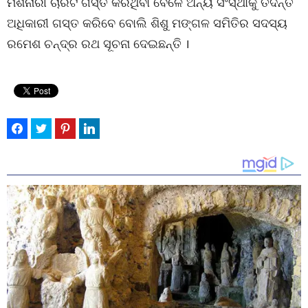
ମିଶନାରୀ ଚାରିଟି ଗସ୍ତ କରିଥିବା ବେଳେ ଅନ୍ୟ ସଂସ୍ଥାକୁ ତଦନ୍ତ
ଅଧିକାରୀ ଗସ୍ତ କରିବେ ବୋଲି ଶିଶୁ ମଙ୍ଗଳ ସମିତିର ସଦସ୍ୟ
ରମେଶ ଚନ୍ଦ୍ର ରଥ ସୂଚନା ଦେଇଛନ୍ତି ।