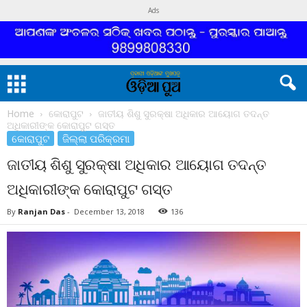
Ads
Home
କୋରାପୁଟ
ଜାତୀୟ ଶିଶୁ ସୁରକ୍ଷା ଅଧିକାର ଆୟୋଗ ତଦନ୍ତ
ଅଧିକାରୀଙ୍କ କୋରାପୁଟ ଗସ୍ତ
କୋରାପୁଟ
ଜିଲ୍ଲା ପରିକ୍ରମା
ଜାତୀୟ ଶିଶୁ ସୁରକ୍ଷା ଅଧିକାର ଆୟୋଗ ତଦନ୍ତ
ଅଧିକାରୀଙ୍କ କୋରାପୁଟ ଗସ୍ତ
By
Ranjan Das
-
December 13, 2018
136