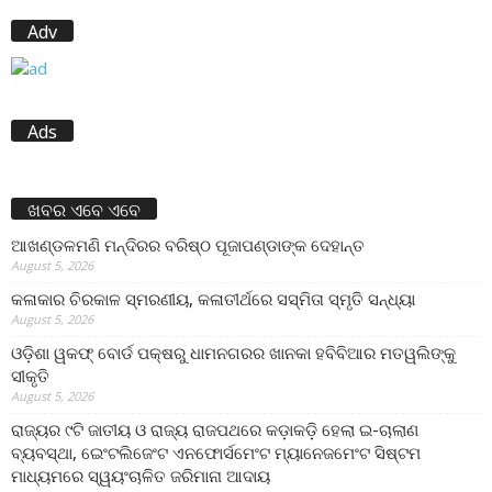
Adv
Ads
ଖବର ଏବେ ଏବେ
ଆଖଣ୍ଡଳମଣି ମନ୍ଦିରର ବରିଷ୍ଠ ପୂଜାପଣ୍ଡାଙ୍କ ଦେହାନ୍ତ
August 5, 2026
କଳାକାର ଚିରକାଳ ସ୍ମରଣୀୟ, କଳାତୀର୍ଥରେ ସସ୍ମିତା ସ୍ମୃତି ସନ୍ଧ୍ୟା
August 5, 2026
ଓଡ଼ିଶା ୱକଫ୍ ବୋର୍ଡ ପକ୍ଷରୁ ଧାମନଗରର ଖାନକା ହବିବିଆର ମତୱଲିଙ୍କୁ
ସୀକୃତି
August 5, 2026
ରାଜ୍ୟର ୯ଟି ଜାତୀୟ ଓ ରାଜ୍ୟ ରାଜପଥରେ କଡ଼ାକଡ଼ି ହେଲା ଇ-ଚାଲାଣ
ବ୍ୟବସ୍ଥା, ଇେଂଟଲିଜେଂଟ ଏନଫୋର୍ସମେଂଟ ମ୍ୟାନେଜମେଂଟ ସିଷ୍ଟମ
ମାଧ୍ୟମରେ ସ୍ୱୟଂଚାଳିତ ଜରିମାନା ଆଦାୟ