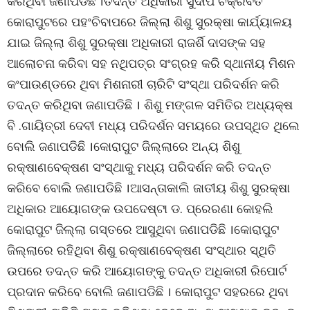
କରିଥିବା ଜଣାପଡିଛି ।ତଦନ୍ତ ଅଧିକାରୀ ସୁଦୀପ ଚକ୍ରବର୍ତି
କୋରାପୁଟରେ ପହଂଚିବାପରେ ଜିଲ୍ଲା ଶିଶୁ ସୁରକ୍ଷା କାର୍ଯ୍ୟାଳୟ
ଯାଇ ଜିଲ୍ଲା ଶିଶୁ ସୁରକ୍ଷା ଅଧିକାରୀ ରାଜର୍ଶି ଦାସଙ୍କ ସହ
ଆଲୋଚନା କରିବା ସହ ନଥିପତ୍ର ସଂଗ୍ରହ କରି ସ୍ଥାନୀୟ ମିଶନ
କଂପାଉଣ୍ଡରେ ଥିବା ମିଶନାରୀ ଚାରିଟି ସଂସ୍ଥା ପରିଦର୍ଶନ କରି
ତଦନ୍ତ କରିଥିବା ଜଣାପଡିଛି । ଶିଶୁ ମଙ୍ଗଳ ସମିତିର ଅଧ୍ୟକ୍ଷ
ବି .ଗାୟିତ୍ରୀ ଦେବୀ ମଧ୍ୟ ପରିଦର୍ଶନ ସମୟରେ ଉପସ୍ଥିତ ଥିଲେ
ବୋଲି ଜଣାପଡିଛି ।କୋରାପୁଟ ଜିଲ୍ଲାରେ ଅନ୍ୟ ଶିଶୁ
ରକ୍ଷାଣବେକ୍ଷଣ ସଂସ୍ଥାକୁ ମଧ୍ୟ ପରିଦର୍ଶନ କରି ତଦନ୍ତ
କରିବେ ବୋଲି ଜଣାପଡିଛି ।ଆସନ୍ତାକାଲି ଜାତୀୟ ଶିଶୁ ସୁରକ୍ଷା
ଅଧିକାର ଆୟୋଗଙ୍କ ଉପଦେଷ୍ଟା ଡ. ପ୍ରେରଣା କୋହଲି
କୋରାପୁଟ ଜିଲ୍ଲା ଗସ୍ତରେ ଆସୁଥିବା ଜଣାପଡିଛି ।କୋରାପୁଟ
ଜିଲ୍ଲାରେ ରହିଥିବା ଶିଶୁ ରକ୍ଷାଣବେକ୍ଷଣ ସଂସ୍ଥାର ସ୍ଥିତି
ଉପରେ ତଦନ୍ତ କରି ଆୟୋଗଙ୍କୁ ତଦନ୍ତ ଅଧିକାରୀ ରିପୋର୍ଟ
ପ୍ରଦାନ କରିବେ ବୋଲି ଜଣାପଡିଛି । କୋରାପୁଟ ସହରରେ ଥିବା