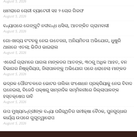
August 5, 2026
ଧାମରାରେ ଚୋରୀ ବ୍ୟାଟେରୀ ସହ ୨ ଚୋର ଗିରଫ
August 5, 2026
ବନ୍ୟାପରେ ଗେଙ୍ଗୁଟି ନଦୀବନ୍ଧ ଧସିଲା, ଆତଙ୍କିତ ଗ୍ରାମବାସୀ
August 5, 2026
ଗୋ-ଖାଦ୍ୟ ବଂଟନକୁ ନେଇ ଉତେଜନା, ଅନିୟମିତତା ଅଭିଯୋଗ, ଧୁଷୁରି
ଥାନାରେ ଏତଲା; ଭିଡିଓ ଭାଇରାଲ
August 5, 2026
ଏରେଇଁ ଗ୍ରାମରେ ପାଗଳା ମାଙ୍କଡର ଆତଙ୍କ, ୩୦ରୁ ଅଧିକ ଆହତ, ବନ
ବିଭାଗର ନିଷ୍କ୍ରିୟତା, ଜିଲାପାଳଙ୍କୁ ଅଭିଯୋଗ ପରେ ଧରାହେଲା ମାଙ୍କଡ
August 5, 2026
ଭଦ୍ରକ ପୌରଂଚଳରେ ଭୋଟର ତାଲିକା ସଂଶୋଧନ ପ୍ରକ୍ରିୟାକୁ ନେଇ ବିବାଦ
ଘନେଇଲା, ବିଜେଡି ପକ୍ଷରୁ ସାମ୍ବାଦିକ ସମ୍ମିଳନୀରେ ଜିଲ୍ଲାପାଳଙ୍କ
ହସ୍ତକ୍ଷେପ ଦାବି
August 5, 2026
ଉପ ମୁଖ୍ୟମନ୍ତ୍ରୀଙ୍କ ବନ୍ୟା ପରିସ୍ଥିତିର ସମୀକ୍ଷା ବୈଠକ, ପୁନରୁଦ୍ଧାର
କାର୍ଯ୍ୟ ଉପରେ ଗୁରୁତ୍ୱାରୋପ
August 5, 2026