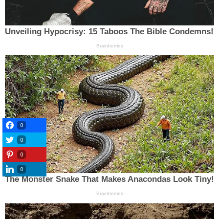
0
0
0
0