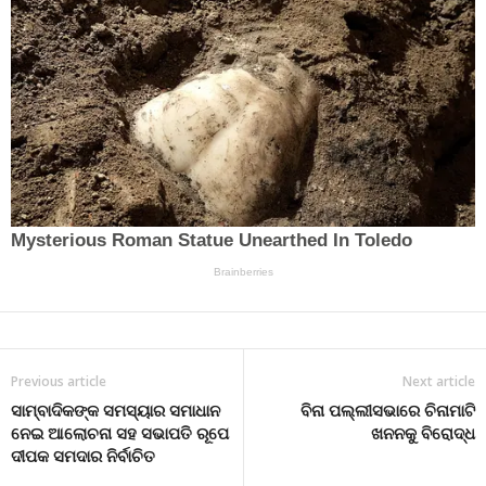
Previous article
Next article
ସାମ୍ବାଦିକଙ୍କ ସମସ୍ୟାର ସମାଧାନ
ବିନା ପଲ୍ଲୀସଭାରେ ଚିନାମାଟି
ନେଇ ଆଲୋଚନା ସହ ସଭାପତି ରୂପେ
ଖନନକୁ ବିରୋଦ୍ଧ
ଦୀପକ ସମଦାର ନିର୍ବାଚିତ