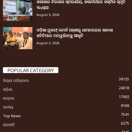
କଳାକାର ଚିରକାଳ ସ୍ମରଣୀୟ, କଳାତୀର୍ଥରେ ସସ୍ମିତା ସ୍ମୃତି
ସନ୍ଧ୍ୟା
August 5, 2026
ଓଡ଼ିଶା ୱକଫ୍ ବୋର୍ଡ ପକ୍ଷରୁ ଧାମନଗରର ଖାନକା
ହବିବିଆର ମତୱଲିଙ୍କୁ ସୀକୃତି
August 5, 2026
POPULAR CATEGORY
39135
ଜିଲ୍ଲା ପରିକ୍ରମା
24318
ଓଡ଼ିଶା
17092
ଭଦ୍ରକ
9169
ଜାତୀୟ
7541
Top News
6275
ରାଜନୀତି