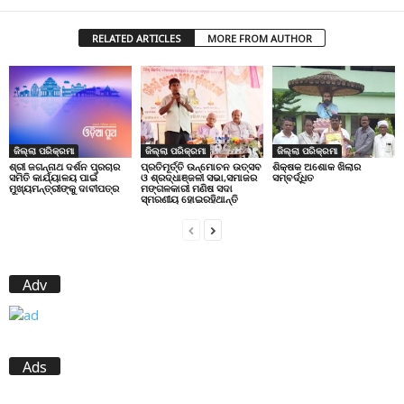
RELATED ARTICLES
MORE FROM AUTHOR
ଜିଲ୍ଲା ପରିକ୍ରମା
ଜିଲ୍ଲା ପରିକ୍ରମା
ଜିଲ୍ଲା ପରିକ୍ରମା
ପ୍ରତିମୂର୍ତ୍ତି ଉନ୍ମୋଚନ ଉତ୍ସବ
ଶିକ୍ଷକ ଅଶୋକ ଖିଲାର
ଶ୍ରୀ ଜଗନ୍ନାଥ ଦର୍ଶନ ପ୍ରଚାର
ଓ ଶ୍ରଦ୍ଧାଞ୍ଜଳୀ ସଭା,ସମାଜର
ସମ୍ବର୍ଦ୍ଧିତ
ସମିତି କାର୍ଯ୍ୟାଳୟ ପାଇଁ
ମଙ୍ଗଳକାରୀ ମଣିଷ ସଦା
ମୁଖ୍ୟମନ୍ତ୍ରୀଙ୍କୁ ଦାବୀପତ୍ର
ସ୍ମରଣୀୟ ହୋଇରହିଥାନ୍ତି
Adv
Ads