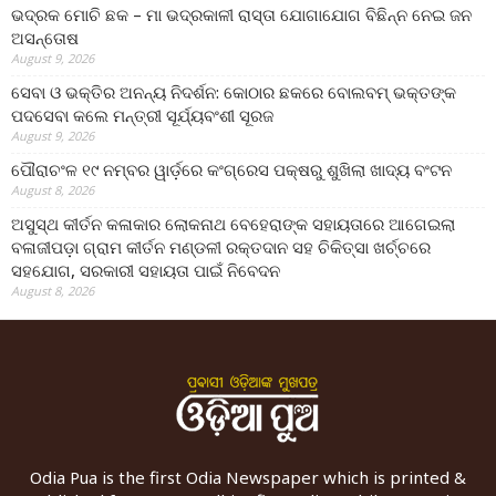
ଭଦ୍ରକ ମୋଚି ଛକ – ମା ଭଦ୍ରକାଳୀ ରାସ୍ତା ଯୋଗାଯୋଗ ବିଛିନ୍ନ ନେଇ ଜନ
ଅସନ୍ତୋଷ
August 9, 2026
ସେବା ଓ ଭକ୍ତିର ଅନନ୍ୟ ନିଦର୍ଶନ: କୋଠାର ଛକରେ ବୋଲବମ୍ ଭକ୍ତଙ୍କ
ପଦସେବା କଲେ ମନ୍ତ୍ରୀ ସୂର୍ଯ୍ୟବଂଶୀ ସୂରଜ
August 9, 2026
ପୌରାଚଂଳ ୧୯ ନମ୍ବର ୱାର୍ଡ଼ରେ କଂଗ୍ରେସ ପକ୍ଷରୁ ଶୁଖିଲା ଖାଦ୍ୟ ବଂଟନ
August 8, 2026
ଅସୁସ୍ଥ କୀର୍ତନ କଳାକାର ଲୋକନାଥ ବେହେରାଙ୍କ ସହାୟତାରେ ଆଗେଇଲା
ବଳାଜୀପଡ଼ା ଗ୍ରାମ କୀର୍ତନ ମଣ୍ଡଳୀ ରକ୍ତଦାନ ସହ ଚିକିତ୍ସା ଖର୍ଚ୍ଚରେ
ସହଯୋଗ, ସରକାରୀ ସହାୟତା ପାଇଁ ନିବେଦନ
August 8, 2026
Odia Pua is the first Odia Newspaper which is printed &