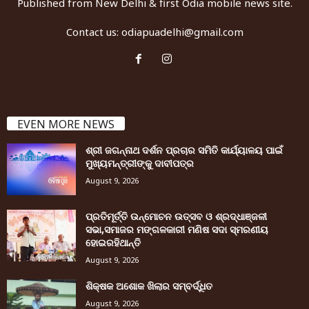
Published from New Delhi & first Odia mobile news site.
Contact us:
odiapuadelhi@gmail.com
EVEN MORE NEWS
ଶ୍ରୀ ଜଗନ୍ନାଥ ଦର୍ଶନ ପ୍ରଚାର ସମିତି କାର୍ଯ୍ୟାଳୟ ପାଇଁ
ମୁଖ୍ୟମନ୍ତ୍ରୀଙ୍କୁ ଦାବୀପତ୍ର
August 9, 2026
ପ୍ରତିମୂର୍ତ୍ତି ଉନ୍ମୋଚନ ଉତ୍ସବ ଓ ଶ୍ରଦ୍ଧାଞ୍ଜଳୀ
ସଭା,ସମାଜର ମଙ୍ଗଳକାରୀ ମଣିଷ ସଦା ସ୍ମରଣୀୟ
ହୋଇରହିଥାନ୍ତି
August 9, 2026
ଶିକ୍ଷକ ଅଶୋକ ଖିଲାର ସମ୍ବର୍ଦ୍ଧିତ
August 9, 2026