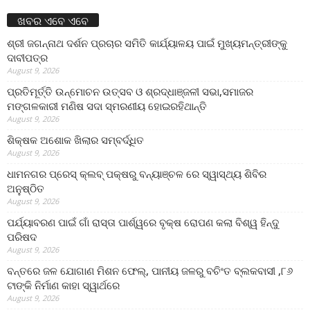
ଖବର ଏବେ ଏବେ
ଶ୍ରୀ ଜଗନ୍ନାଥ ଦର୍ଶନ ପ୍ରଚାର ସମିତି କାର୍ଯ୍ୟାଳୟ ପାଇଁ ମୁଖ୍ୟମନ୍ତ୍ରୀଙ୍କୁ
ଦାବୀପତ୍ର
August 9, 2026
ପ୍ରତିମୂର୍ତ୍ତି ଉନ୍ମୋଚନ ଉତ୍ସବ ଓ ଶ୍ରଦ୍ଧାଞ୍ଜଳୀ ସଭା,ସମାଜର
ମଙ୍ଗଳକାରୀ ମଣିଷ ସଦା ସ୍ମରଣୀୟ ହୋଇରହିଥାନ୍ତି
August 9, 2026
ଶିକ୍ଷକ ଅଶୋକ ଖିଲାର ସମ୍ବର୍ଦ୍ଧିତ
August 9, 2026
ଧାମନଗର ପ୍ରେସ୍ କ୍ଲବ୍ ପକ୍ଷରୁ ବନ୍ୟାଞ୍ଚଳ ରେ ସ୍ୱାସ୍ଥ୍ୟ ଶିବିର
ଅନୁଷ୍ଠିତ
August 9, 2026
ପର୍ଯ୍ୟାବରଣ ପାଇଁ ଗାଁ ରାସ୍ତା ପାର୍ଶ୍ୱରେ ବୃକ୍ଷ ରୋପଣ କଲା ବିଶ୍ୱ ହିନ୍ଦୁ
ପରିଷଦ
August 9, 2026
ବନ୍ତରେ ଜଳ ଯୋଗାଣ ମିଶନ ଫେଲ୍‌, ପାନୀୟ ଜଳରୁ ବଚିଂତ ବ୍ଲକବାସୀ ,୮୬
ଟାଙ୍କି ନିର୍ମାଣ କାହା ସ୍ୱାର୍ଥରେ
August 9, 2026