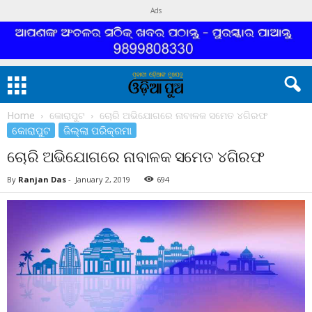
Ads
Home
କୋରାପୁଟ
ଚୋରି ଅଭିଯୋଗରେ ନାବାଳକ ସମେତ ୪ଗିରଫ
କୋରାପୁଟ
ଜିଲ୍ଲା ପରିକ୍ରମା
ଚୋରି ଅଭିଯୋଗରେ ନାବାଳକ ସମେତ ୪ଗିରଫ
By
Ranjan Das
-
January 2, 2019
694