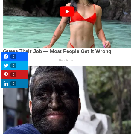
0
0
0
0