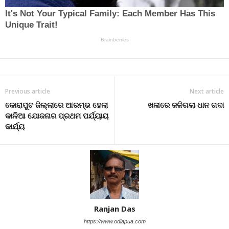
Previous article
Next article
କୋରାପୁଟ ଜିଲ୍ଲାରେ ଆରମ୍ଭ ହେଲା
ଖଳାରେ ଜଳିଗଲା ଧାନ ଗଦା
କାଳିଆ ଯୋଜନାର ପ୍ରଥମ ପର୍ଯ୍ୟାୟ
କାର୍ଯ୍ୟ
Ranjan Das
https://www.odiapua.com