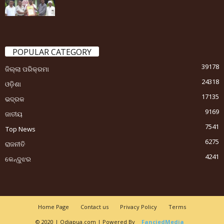
POPULAR CATEGORY
39178
ଜିଲ୍ଲା ପରିକ୍ରମା
24318
ଓଡ଼ିଶା
17135
ଭଦ୍ରକ
9169
ଜାତୀୟ
7541
Top News
6275
ରାଜନୀତି
4241
କେନ୍ଦୁଝର
Home Page
Contact us
Privacy Policy
Terms
© 2020 | Odiapua.com | Powered By
FanciedMedia