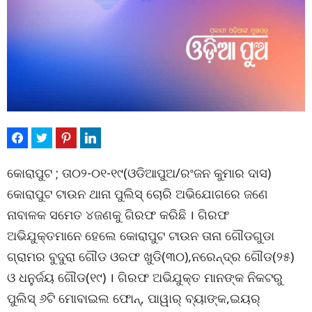
କୋରାପୁଟ ; ତା୦୨-୦୧-୧୯(ଓଡିଆପୁଅ/ରଂଜନ କୁମାର ଦାସ)
କୋରାପୁଟ ଟାଉନ ଥାନା ପୁଲିସ୍ ଚୋରି ଅଭିଯୋଗରେ ଜଣେ
ନାବାଳକ ସମେତ ୪ଜଣକୁ ଗିରଫ କରିଛି । ଗିରଫ
ଅଭିଯୁକ୍ତମାନେ ହେଲେ କୋରାପୁଟ ଟାଉନ ତାନା ଗୌଡଗୁଡା
ଗ୍ରାମର ବୁଦୁରା ଗୌଡ ଓରଫ ଖୁଡି(୩୦),ନରେନ୍ଦ୍ର ଗୌଡ(୨୫)
ଓ ଧନୁର୍ଜୟ ଗୌଡ(୧୯) । ଗିରଫ ଅଭିଯୁକ୍ତ ମାନଙ୍କ ନିକଟରୁ
ପୁଲିସ୍ ୬ଟି ମୋବାଇଲ ଫୋନ୍, ପାୱାର୍ ବ୍ୟାଙ୍କ,ଇୟର୍