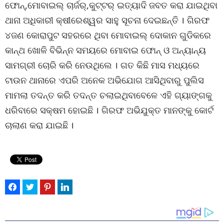
ଫୋନ୍,ମୋବାଇଲ୍ ଚାର୍ଜର୍,କୁଟ୍ଟର୍ ଇତ୍ୟାଦି ଜବତ କରା ଯାଇଥିବା
ଥାନା ଅଧିକାରୀ କ୍ଷୀରେଶ୍ୱର ସାହୁ ସୂଚନା ଦେଇଛନ୍ତି । ଗିରଫ
୪ଜଣ କୋରାପୁଟ ସହରରେ ଥିବା ମୋବାଇଲ୍ ଦୋକାନ ଗୁଡିକରେ
କାନ୍ଥ ଖୋଳି ବିଭିନ୍ନ ସମୟରେ ମୋବାଇ ଫୋନ୍ ଓ ଅନ୍ୟାନ୍ୟ
ସାମଗ୍ରୀ ଚୋରି କରି ନେଉଥିଲେ । ଗତ କିଛି ମାସ ମଧ୍ୟରେ
ଟାଉନ ଥାନାରେ ଏପରି ଅନେକ ଅଭିଯୋଗ ଆସିଥିବାରୁ ପୁଲିସ
ମାମଲା ତଦନ୍ତ କରି ତଦନ୍ତ ଚଲାଇଥିବାବେଳେ ଏହି ଗ୍ୟାଙ୍ଗକୁ
ଧରିବାରେ ସକ୍ଷମ ହୋଇଛି । ଗିରଫ ଅଭିଯୁକ୍ତ ମାନଙ୍କୁ କୋର୍ଟ
ଚାଲାଣ କରା ଯାଇଛି ।