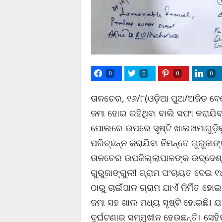
0
0
0
0
ତାଳଚେର, ୧୬/୮(ଓଡ଼ିଆ ପୁଅ/ଅଜିତ ବେହ
ଜମା ହୋଇ ରହିଥିବା ବାଲି ସଫା କରାଯିବ
ପୋଲରେ ଉପରେ ସୃଷ୍ଟି ଖାଲଖମାଗୁଡ଼ିକୁ 
ପରିଚ୍ଛନ୍ନ କରାଯିବା ନିମନ୍ତେ ଗୁରୁଜା
ତାଳଚେର ଉପଜିଲ୍ଲାପାଳଙ୍କ ଉଦ୍ଦେଶ୍
ଗୁରୁଜାଙ୍ଗୁଲୀ ଗ୍ରାମ ପଂଚାୟତ ଦେଇ ୧
ଠାରୁ ଚାଇଁପାଳ ଗ୍ରାମ ଯାଏଁ ନିର୍ମିତ ହ
ଜମା ସହ ଖାଲ ମଧ୍ୟ ସୃଷ୍ଟି ହୋଇଛି। 
ଦୁର୍ଘଟଣାର ସମ୍ମୁଖୀନ ହେଉଛନ୍ତି। ସେ