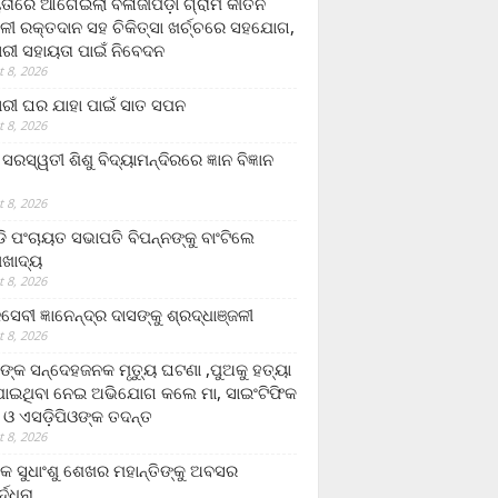
ତାରେ ଆଗେଇଲା ବଳାଜୀପଡ଼ା ଗ୍ରାମ କୀର୍ତନ
ଳୀ ରକ୍ତଦାନ ସହ ଚିକିତ୍ସା ଖର୍ଚ୍ଚରେ ସହଯୋଗ,
ରୀ ସହାୟତା ପାଇଁ ନିବେଦନ
 8, 2026
ରୀ ଘର ଯାହା ପାଇଁ ସାତ ସପନ
 8, 2026
ି଼ ସରସ୍ୱତୀ ଶିଶୁ ବିଦ୍ୟାମନ୍ଦିରରେ ଜ୍ଞାନ ବିଜ୍ଞାନ
 8, 2026
ଡି ପଂଚାୟତ ସଭାପତି ବିପନ୍ନଙ୍କୁ ବାଂଟିଲେ
ଲାଖାଦ୍ୟ
 8, 2026
େବୀ ଜ୍ଞାନେନ୍ଦ୍ର ଦାସଙ୍କୁ ଶ୍ରଦ୍ଧାଞ୍ଜଳୀ
 8, 2026
ଙ୍କ ସନ୍ଦେହଜନକ ମୃତ୍ୟୁ ଘଟଣା ,ପୁଅକୁ ହତ୍ୟା
ଯାଇଥିବା ନେଇ ଅଭିଯୋଗ କଲେ ମା, ସାଇଂଟିଫିକ
 ଓ ଏସଡ଼ିପିଓଙ୍କ ତଦନ୍ତ
 8, 2026
ଷକ ସୁଧାଂଶୁ ଶେଖର ମହାନ୍ତିଙ୍କୁ ଅବସର
୍ଦ୍ଧନା