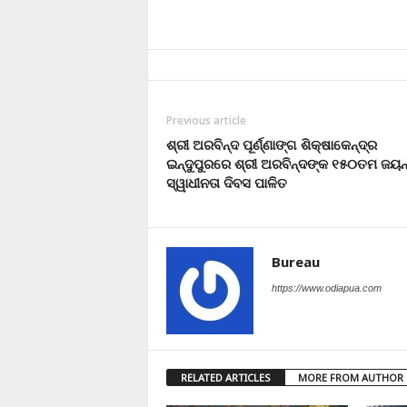
Previous article
ଶ୍ରୀ ଅରବିନ୍ଦ ପୂର୍ଣ୍ଣାଙ୍ଗ ଶିକ୍ଷାକେନ୍ଦ୍ର
ଇନ୍ଦୁପୁରରେ ଶ୍ରୀ ଅରବିନ୍ଦଙ୍କ ୧୫୦ତମ ଜୟନ୍
ସ୍ୱାଧୀନତା ଦିବସ ପାଳିତ
Bureau
https://www.odiapua.com
RELATED ARTICLES
MORE FROM AUTHOR