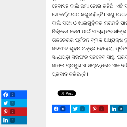
ହେବାସହ ବାଲି ଜମା ହୋଇ ରହିଛି। ଏହି 
ସେ କର୍ଣ୍ଣପାତ କରୁନାହାଁନ୍ତି। ଏଣୁ ଯ
ବାଲି ସଫା ଓ ଖାଲଗୁଡ଼ିକର ମରାମତି ପାଇଁ
ନିର୍ଦ୍ଦେଶ ଦେବା ପାଇଁ ପଂଚାୟତବାସୀଙ୍
ତାଳଚେରର ପୂର୍ବତନ ବ୍ଲକ ଅଧ୍ୟକ୍ଷ ବୃ
ସରପଂଚ ଭୁବନ ଚନ୍ଦ୍ର ବେହେରା, ପୂର୍ବ
ସନ୍ଥପଡ଼ା ସରପଂଚ ସହଦେବ ସାହୁ, ପ୍ରଦ
ସାମଲ ପ୍ରମୁଖ ଏ ସମ୍ବନ୍ଧରେ ଏକ ଦା
ପ୍ରଦାନ କରିଛନ୍ତି।
0
0
0
0
0
0
0
0