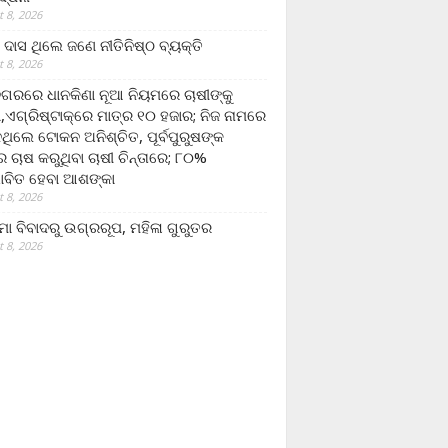
 8, 2026
ଦାସ ଥିଲେ ଜଣେ ନୀତିନିଷ୍ଠ ବ୍ୟକ୍ତି
 8, 2026
ଗରରେ ଧାନକିଣା ନୂଆ ନିୟମରେ ଚାଷୀଙ୍କୁ
ା,ଏଗ୍ରିଷ୍ଟାକ୍‌ରେ ମାତ୍ର ୧୦ ହଜାର; ନିଜ ନାମରେ
ନଥିଲେ ଟୋକନ ଅନିଶ୍ଚିତ, ପୂର୍ବପୁରୁଷଙ୍କ
 ଚାଷ କରୁଥିବା ଚାଷୀ ଚିନ୍ତାରେ; ୮୦%
ାବିତ ହେବା ଆଶଙ୍କା
 8, 2026
ମା ବିବାଦରୁ ଉଗ୍ରରୂପ, ମହିଳା ଗୁରୁତର
 8, 2026