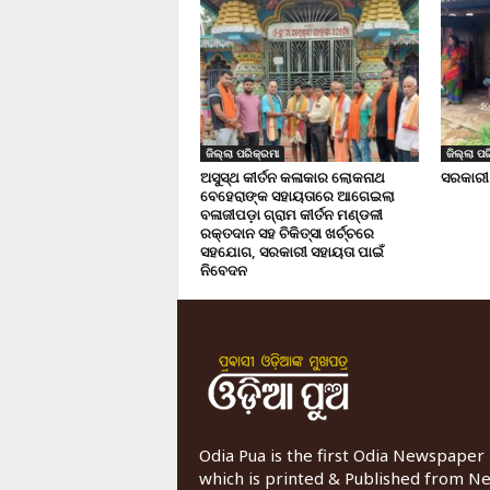
ଜିଲ୍ଲା ପରିକ୍ରମା
ଜିଲ୍ଲା ପର
ଅସୁସ୍ଥ କୀର୍ତନ କଳାକାର ଲୋକନାଥ
ସରକାରୀ
ବେହେରାଙ୍କ ସହାୟତାରେ ଆଗେଇଲା
ବଳାଜୀପଡ଼ା ଗ୍ରାମ କୀର୍ତନ ମଣ୍ଡଳୀ
ରକ୍ତଦାନ ସହ ଚିକିତ୍ସା ଖର୍ଚ୍ଚରେ
ସହଯୋଗ, ସରକାରୀ ସହାୟତା ପାଇଁ
ନିବେଦନ
Odia Pua is the first Odia Newspaper
which is printed & Published from N