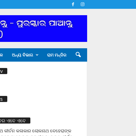
ଳ
ଅନ୍ୟ ବିଭାଗ
ରାମ ମନ୍ଦିର
v
s
ବର ଏବେ ଏବେ
୍ଥ କୀର୍ତନ କଳାକାର ଲୋକନାଥ ବେହେରାଙ୍କ