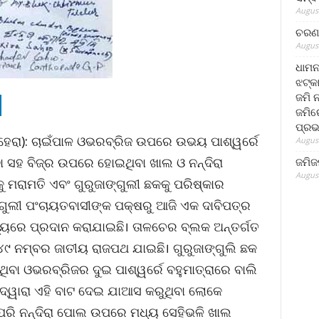
August
ଚରଣ 
August
ଧାମନ
ଝଟ୍‌କ
ଜମି 
ଜମିରେ
ପ୍ରଭ
େରା): ଚାଇଁପାଳ ଓଭରବ୍ରିଜ ଉପରେ ଉଭୟ ପାଶ୍ୱର୍ରେ
August
ା ସହ ବିଜ୍ର ଉପରେ ହୋଇଥିବା ଖାଲ ଓ ନନ୍ଦିରା
ଜମିଜ
August
ମରାମତି ଏବଂ ଗୁରୁଜାଙ୍ଗୁଲୀ ଛକକୁ ପରିଷ୍କାର
ଙ୍ଗୁଲୀ ପଂଚାୟତବାସୀଙ୍କ ପକ୍ଷରୁ ଆଜି ଏକ ଦାବିପତ୍ର
ୟରେ ପ୍ରଦାନ କରାଯାଇଛି। ତାଳଚେର ବ୍ଲକ ଅନ୍ତର୍ଗତ
୪୯ ନମ୍ବର ଜାତୀୟ ରାଜପଥ ଯାଇଛି। ଗୁରୁଜାଙ୍ଗୁଲି ଛକ
ୋଇଥିବା ଓଭରବ୍ରିଜର ଦୁଇ ପାଶ୍ୱର୍ରେ ବହୁମାତ୍ରାରେ ବାଲି
ଯଦ୍ୱାରା ଏହି ବାଟ ଦେଇ ଯାଆସ କରୁଥିବା ଲୋକେ
ହିପରି ନନ୍ଦିରା ପୋଲ ଉପରେ ମଧ୍ୟ ସେହିଭଳି ଖାଲ