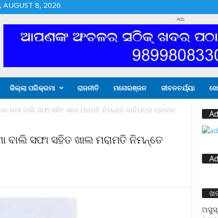
 AUGUST 8, 2026
Ads
ଜିଲ୍ଲା ପରିକ୍ରମା
ରାଜନୀତି
ମନୋରଞ୍ଜନ
ଜୀବନଚର୍ଯ୍ୟା
ଖେ
େ ଜମା ବାଲି ସଫା ସହିତ ଖାଲ ମରାମତି ନିମନ୍ତେ ଦାବିପତ୍ର ପ୍ରଦାନ
Ad
 ବାଲି ସଫା ସହିତ ଖାଲ ମରାମତି ନିମନ୍ତେ
Ad
ଖ
ଅସୁସ