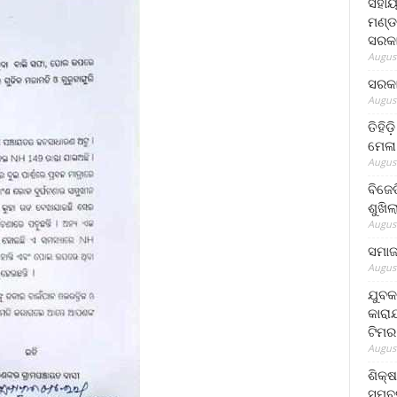
ସହାୟ
ମଣ୍ଡ
ସରକା
August
ସରକା
August
ତିହିଡ
ମେଳା
August
ବିଜେ
ଶୁଖି
August
ସମାଜସ
August
ଯୁବକ
କାରା
ଟିମର
August
ଶିକ୍
ସମ୍ବର