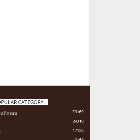
OPULAR CATEGORY
39169
ା ପରିକ୍ରମା
24318
17126
କ
9169