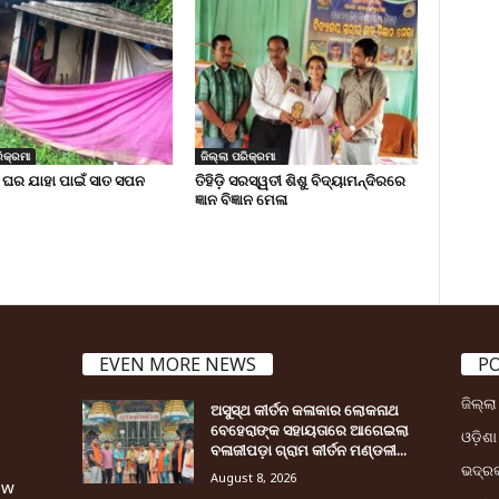
ିକ୍ରମା
ଜିଲ୍ଲା ପରିକ୍ରମା
 ଘର ଯାହା ପାଇଁ ସାତ ସପନ
ତିହିଡି଼ ସରସ୍ୱତୀ ଶିଶୁ ବିଦ୍ୟାମନ୍ଦିରରେ
ଜ୍ଞାନ ବିଜ୍ଞାନ ମେଳା
EVEN MORE NEWS
P
ଜିଲ୍ଲ
ଅସୁସ୍ଥ କୀର୍ତନ କଳାକାର ଲୋକନାଥ
ବେହେରାଙ୍କ ସହାୟତାରେ ଆଗେଇଲା
ଓଡ଼ିଶା
ବଳାଜୀପଡ଼ା ଗ୍ରାମ କୀର୍ତନ ମଣ୍ଡଳୀ...
ଭଦ୍ର
August 8, 2026
ew