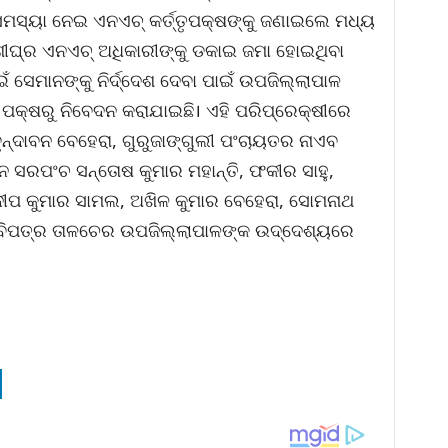
ସମସ୍ୟା ନେଇ ଏନଏଚ୍ କର୍ତ୍ତୃପକ୍ଷଙ୍କୁ ଜଣାଇଲେ ମଧ୍ୟ
ଥାଶୀଘ୍ର ଏନଏଚ୍ ଅଧିକାରୀଙ୍କୁ ଡକାଇ ଜମା ହୋଇଥିବା
 ସେମାନଙ୍କୁ ନିର୍ଦ୍ଦେଶ ଦେବା ପାଇଁ ଉପଜିଲ୍ଲାପାଳ
କ ପକ୍ଷରୁ ନିବେଦନ କରାଯାଇଛି। ଏହି ପରିପ୍ରେକ୍ଷୀରେ
ନ୍ଦାବନ ବେହେରା, ଗୁରୁଜାଙ୍ଗୁଲୀ ପଂଚାୟତର ନାଏବ
ତନ ସରପଂଚ ସନ୍ତୋଷ କୁମାର ମହାନ୍ତି, ଫକୀର ସାହୁ,
ୀପ କୁମାର ସାମଲ, ଅଖିଳ କୁମାର ବେହେରା, ସୋମନାଥ
ବିପତ୍ର ତାଳଚେର ଉପଜିଲ୍ଲାପାଳଙ୍କ ଉଦ୍ଦେଶ୍ୟରେ