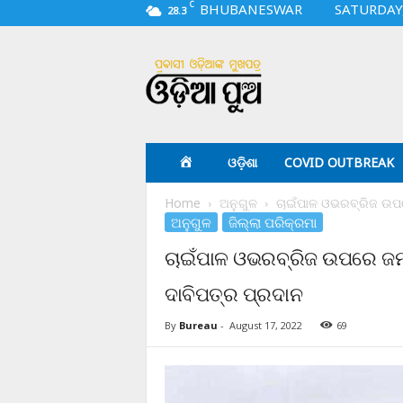
C
BHUBANESWAR
SATURDAY,
28.3
O
d
i
a
p
u
a
ଓଡ଼ିଶା
COVID OUTBREAK
.
c
Home
ଅନୁଗୁଳ
ଚାଇଁପାଳ ଓଭରବ୍ରିଜ ଉପର
o
ଅନୁଗୁଳ
ଜିଲ୍ଲା ପରିକ୍ରମା
m
ଚାଇଁପାଳ ଓଭରବ୍ରିଜ ଉପରେ ଜମା
ଦାବିପତ୍ର ପ୍ରଦାନ
By
Bureau
-
August 17, 2022
69