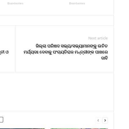
Next article
ଜିଲ୍ଲା ପରିଷଦ ସଭ୍ୟ/ସଭ୍ୟାମାନଙ୍କୁ ଉଚିତ
ତୀ ଓ
ମର୍ଯ୍ୟଦାା ଦେବାକୁ ପଂଚାୟତିରାଜ ମନ୍ତ୍ରୀଙ୍କ ପାଖରେ
ଦାବି