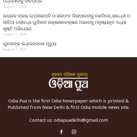
ମନ୍ତ୍ରୀଙ୍କୁ ଦାବିପତ୍ର
August 7, 2026
ଭଦ୍ରକ ବ୍ଲକ୍ ଉପସଭାପତି ଓ ସରପଂଚ ଜିଲାପାଳଙ୍କୁ ଭେଟିଲେ,ସାଳନ୍ଦୀ ଓ
ନାଳିଆ ନଦୀବନ୍ଧ ଗୁଡିକର ରକ୍ଷଣାବେକ୍ଷଣ ଅଭାବରୁ ମନୁଷ୍ୟକୃତ ବନ୍ୟା
ସୃଷ୍ଟି ଅଭିଯୋଗ
August 7, 2026
ଯୁବକଙ୍କ ସନ୍ଦେହଜନକ ମୃତ୍ୟୁ
August 7, 2026
Odia Pua is the first Odia Newspaper which is printed &
Published from New Delhi & first Odia mobile news site.
Contact us:
odiapuadelhi@gmail.com