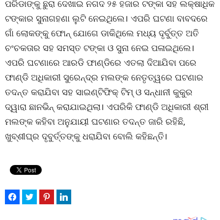
ପରିଡାଙ୍କୁ ଛୁରା ଦେଖାଇ ନଗଦ ୨୫ ହଜାର ଟଙ୍କା ସହ ଲକ୍ଷାଧିକ
ଟଙ୍କାର ସୁନାଗହଣା ଲୁଟି ନେଇଥିଲେ। ଏପରି ଘଟଣା ବାବଦରେ
ଗାଁ ଲୋକଙ୍କୁ ଫୋନ୍ ଯୋଗେ ଡାକିଥିଲେ ମଧ୍ୟ ଦୃର୍ବୁତ୍ତ ଅତି
ଚଂଚକତାର ସହ ସମସ୍ତ ଟଙ୍କା ଓ ସୁନା ନେଇ ପଳାଇଥିଲେ।
ଏପରି ଘଟଣାରେ ଆରଡି ଫାଣ୍ଡିରେ ଏତଲା ଦିଆଯିବା ପରେ
ଫାଣ୍ଡି ଅଧିକାରୀ ସୁରେନ୍ଦ୍ର ମଲଙ୍କ ନେତୃତ୍ୱରେ ଘଟଣାର
ତଦନ୍ତ କରାଯିବା ସହ ସାଇଣ୍ଟିଫିକ୍ ଟିମ୍ ଓ ସନ୍ଧାନୀ କୁକୁର
ଦ୍ୱାରା ଛାନଭିନ୍ କରାଯାଇଥିଲା। ଏପରିକି ଫାଣ୍ଡି ଅଧିକାରୀ ଶ୍ରୀ
ମଲଙ୍କ କହିବା ଅନୁଯାୟୀ ଘଟଣାର ତଦନ୍ତ ଜାରି ରହିଛି,
ଖୁବ୍‌ଶୀଘ୍ର ଦୃବୁର୍ତ୍ତଙ୍କୁ ଧରାଯିବା ବୋଲି କହିଛନ୍ତି।