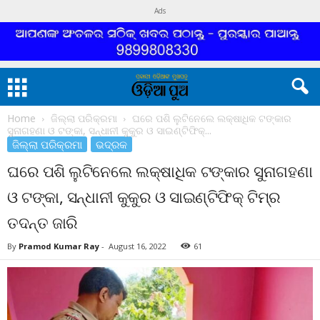
Ads
Home
ଜିଲ୍ଲା ପରିକ୍ରମା
ଘରେ ପଶି ଲୁଟିନେଲେ ଲକ୍ଷାଧିକ ଟଙ୍କାର
ସୁନାଗହଣା ଓ ଟଙ୍କା, ସନ୍ଧାନୀ କୁକୁର ଓ ସାଇଣ୍ଟିଫିକ୍...
ଜିଲ୍ଲା ପରିକ୍ରମା
ଭଦ୍ରକ
ଘରେ ପଶି ଲୁଟିନେଲେ ଲକ୍ଷାଧିକ ଟଙ୍କାର ସୁନାଗହଣା
ଓ ଟଙ୍କା, ସନ୍ଧାନୀ କୁକୁର ଓ ସାଇଣ୍ଟିଫିକ୍ ଟିମ୍‌ର
ତଦନ୍ତ ଜାରି
By
Pramod Kumar Ray
-
August 16, 2022
61