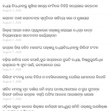
ବନ୍ୟା ବିପନ୍ନଙ୍କୁ ଶୁଖିଲା ଖାଦ୍ୟ ବାଂଟିଲେ ତିହିଡି଼ ସତ୍ୟସାଇ ସଙ୍ଗଠନ
August 7, 2026
କରାମତ ଅଲୀ କରାମତଙ୍କ ସ୍ମୃତିରେ ସାହିତ୍ୟ ସଭା ଓ ମୁଶାୟରା
August 7, 2026
ଜିଲ୍ଲା ଆଇନ ସେବା ପ୍ରାଧିକରଣ ପକ୍ଷରୁ ନାରାୟଣ ଚନ୍ଦ୍ର ଉଚ୍ଚ
ବିଦ୍ୟାଳୟରେ ସଚେତନତା କାର୍ଯ୍ୟକ୍ରମ
August 7, 2026
ଭଦ୍ରକ ଜିଲା ଦଳିତ ମହାସଂଘ ପକ୍ଷରୁ ବନ୍ୟାବିପନ୍ନଙ୍କୁ ରିଲିଫ ବଂଟନ
August 7, 2026
ବଢ଼ିଲା ନାଳିଆ ରେବ କପାଳି,ଦୁଇ ସପ୍ତାହରେ ଦୁଇଟି ବନ୍ୟା, ବିଷ୍ଣୁପୁରବିନ୍ଧା
ରାସ୍ତାରେ ୩ ଫୁଟ ପାଣି, ଇଟାପାଳରେ ଘାଇ
August 7, 2026
ରିଲିଫ ବଂଟନକୁ ନେଇ ବିଡିଓ ଓ ତହସିଲଦାରଙ୍କୁ ଘେରିଲା ଧାମନଗର ବିଜେଡି
August 7, 2026
ଜୀବିତ ମା’ଙ୍କୁ ମୃତ ଦର୍ଶାଇ ଜମି ହଡ଼ପ ଘଟଣା,ଆରଆଇ ଓ ଦୁଇ ପୁଅଙ୍କ
ଗିରଫ ଦାବିରେ ଭଦ୍ରକ ଏସ୍‌ପି ଅଫିସ ଆଗରେ ଆଇଶାଙ୍କ ଧାରଣା
August 7, 2026
ଓଡ଼ିଶା ସ୍କୁଲ କଲେଜ ଶିକ୍ଷକ କର୍ମଚାରୀ ସମନ୍ୱୟ ସମିତି ପକ୍ଷରୁ ଗଣଶିକ୍ଷା