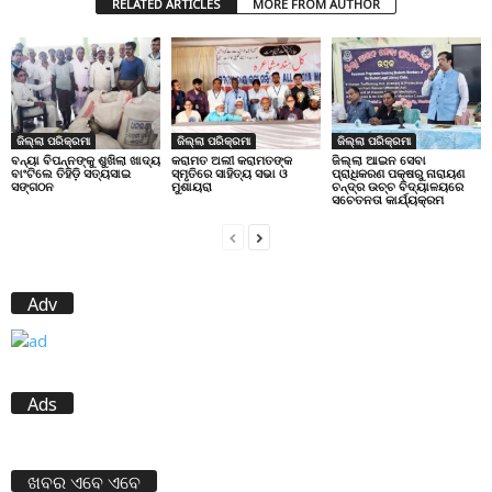
RELATED ARTICLES
MORE FROM AUTHOR
ଜିଲ୍ଲା ପରିକ୍ରମା
ଜିଲ୍ଲା ପରିକ୍ରମା
ଜିଲ୍ଲା ପରିକ୍ରମା
ବନ୍ୟା ବିପନ୍ନଙ୍କୁ ଶୁଖିଲା ଖାଦ୍ୟ
କରାମତ ଅଲୀ କରାମତଙ୍କ
ଜିଲ୍ଲା ଆଇନ ସେବା
ବାଂଟିଲେ ତିହିଡି଼ ସତ୍ୟସାଇ
ସ୍ମୃତିରେ ସାହିତ୍ୟ ସଭା ଓ
ପ୍ରାଧିକରଣ ପକ୍ଷରୁ ନାରାୟଣ
ସଙ୍ଗଠନ
ମୁଶାୟରା
ଚନ୍ଦ୍ର ଉଚ୍ଚ ବିଦ୍ୟାଳୟରେ
ସଚେତନତା କାର୍ଯ୍ୟକ୍ରମ
Adv
Ads
ଖବର ଏବେ ଏବେ