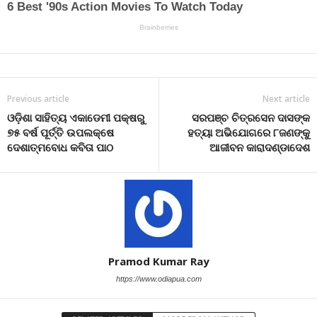
Previous article
Next article
ଓଡ଼ିଶା ସାହିତ୍ୟ ଏକାଡେମୀ ପକ୍ଷରୁ
ସରପଞ୍ଚ ଚିତ୍ରସେନ ଦାସଙ୍କ
୭୫ ବର୍ଷ ପୂର୍ତ୍ତି ଉପଲକ୍ଷେ
ହତ୍ୟା ଅଭିଯୋଗରେ ୮ଜଣଙ୍କୁ
ଦେଶାତ୍ମବୋଧ କବିତା ପାଠ
ଆଜୀବନ କାରାଦଣ୍ଡାଦେଶ
Pramod Kumar Ray
https://www.odiapua.com