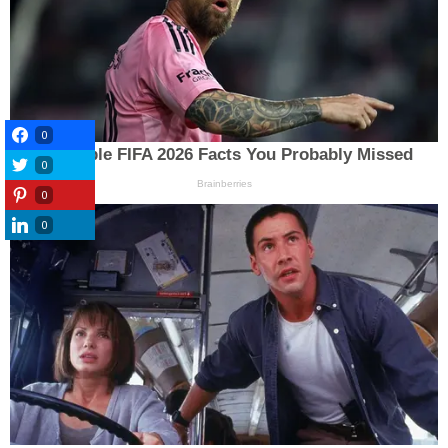
0
0
0
0