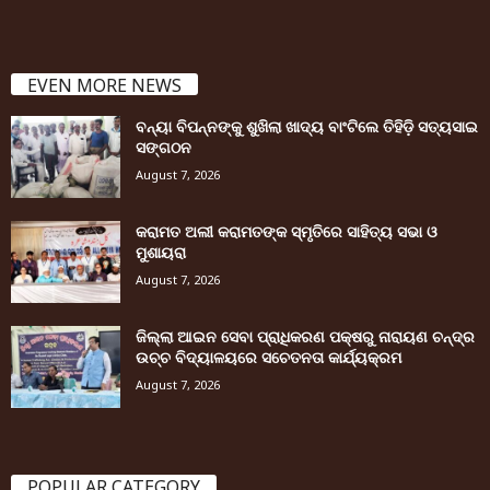
EVEN MORE NEWS
ବନ୍ୟା ବିପନ୍ନଙ୍କୁ ଶୁଖିଲା ଖାଦ୍ୟ ବାଂଟିଲେ ତିହିଡି଼ ସତ୍ୟସାଇ
ସଙ୍ଗଠନ
August 7, 2026
କରାମତ ଅଲୀ କରାମତଙ୍କ ସ୍ମୃତିରେ ସାହିତ୍ୟ ସଭା ଓ
ମୁଶାୟରା
August 7, 2026
ଜିଲ୍ଲା ଆଇନ ସେବା ପ୍ରାଧିକରଣ ପକ୍ଷରୁ ନାରାୟଣ ଚନ୍ଦ୍ର
ଉଚ୍ଚ ବିଦ୍ୟାଳୟରେ ସଚେତନତା କାର୍ଯ୍ୟକ୍ରମ
August 7, 2026
POPULAR CATEGORY