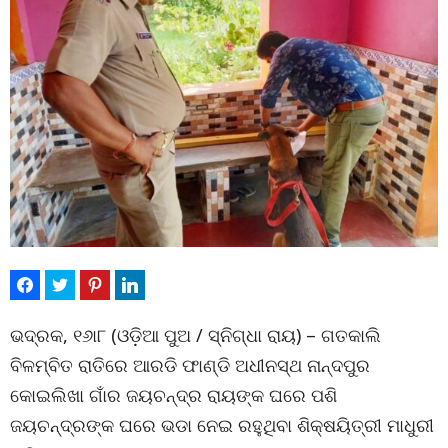
ଭଦ୍ରକ, ୧୬ା୮ (ଓଡ଼ିଆ ପୁଅ / ସ୍ନିଗ୍ଧା ରାୟ) – ଗତକାଲି
ବିଳମ୍ବିତ ରାତିରେ ଆରଡି ଫାଣ୍ଡି ଅଧୀନସ୍ଥ ନାନ୍ଦପୁର
କୋଇଲିଖା ଗାଁର ଜୟଚନ୍ଦ୍ର ରାୟଙ୍କ ଘରେ ପଶି
ଜୟଚନ୍ଦ୍ରଙ୍କ ଘରେ ଭଡା ନେଇ ରହୁଥିବା ଶିକ୍ଷୟିତ୍ରୀ ମାଧୁରୀ