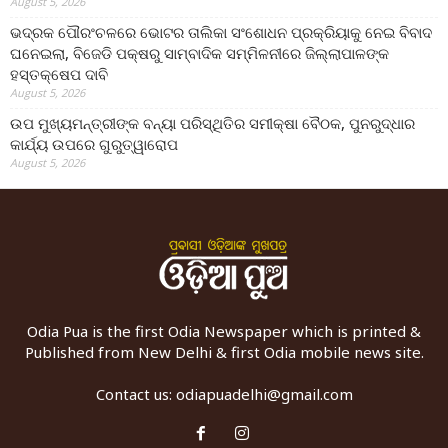
August 5, 2026
ଭଦ୍ରକ ପୌରଂଚଳରେ ଭୋଟର ତାଲିକା ସଂଶୋଧନ ପ୍ରକ୍ରିୟାକୁ ନେଇ ବିବାଦ
ଘନେଇଲା, ବିଜେଡି ପକ୍ଷରୁ ସାମ୍ବାଦିକ ସମ୍ମିଳନୀରେ ଜିଲ୍ଲାପାଳଙ୍କ
ହସ୍ତକ୍ଷେପ ଦାବି
August 5, 2026
ଉପ ମୁଖ୍ୟମନ୍ତ୍ରୀଙ୍କ ବନ୍ୟା ପରିସ୍ଥିତିର ସମୀକ୍ଷା ବୈଠକ, ପୁନରୁଦ୍ଧାର
କାର୍ଯ୍ୟ ଉପରେ ଗୁରୁତ୍ୱାରୋପ
August 5, 2026
Odia Pua is the first Odia Newspaper which is printed &
Published from New Delhi & first Odia mobile news site.
Contact us:
odiapuadelhi@gmail.com