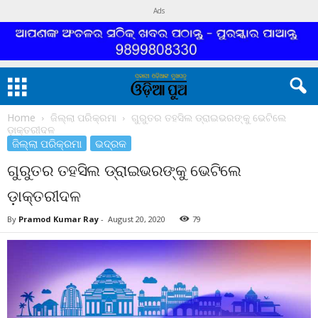
Ads
Home
ଜିଲ୍ଲା ପରିକ୍ରମା
ଗୁରୁତର ତହସିଲ ଡ୍ରାଇଭରଙ୍କୁ ଭେଟିଲେ
ଡ଼ାକ୍ତରୀଦଳ
ଜିଲ୍ଲା ପରିକ୍ରମା
ଭଦ୍ରକ
ଗୁରୁତର ତହସିଲ ଡ୍ରାଇଭରଙ୍କୁ ଭେଟିଲେ
ଡ଼ାକ୍ତରୀଦଳ
By
Pramod Kumar Ray
-
August 20, 2020
79