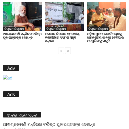
ଜିଲ୍ଲା ପରିକ୍ରମା
ଜିଲ୍ଲା ପରିକ୍ରମା
ଜିଲ୍ଲା ପରିକ୍ରମା
ଆଖଣ୍ଡଳମଣି ମନ୍ଦିରର ବରିଷ୍ଠ
କଳାକାର ଚିରକାଳ ସ୍ମରଣୀୟ,
ଓଡ଼ିଶା ୱକଫ୍ ବୋର୍ଡ ପକ୍ଷରୁ
ପୂଜାପଣ୍ଡାଙ୍କ ଦେହାନ୍ତ
କଳାତୀର୍ଥରେ ସସ୍ମିତା ସ୍ମୃତି
ଧାମନଗରର ଖାନକା ହବିବିଆର
ସନ୍ଧ୍ୟା
ମତୱଲିଙ୍କୁ ସୀକୃତି
Adv
Ads
ଖବର ଏବେ ଏବେ
ଆଖଣ୍ଡଳମଣି ମନ୍ଦିରର ବରିଷ୍ଠ ପୂଜାପଣ୍ଡାଙ୍କ ଦେହାନ୍ତ