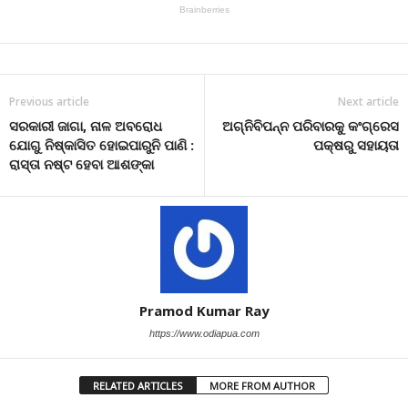
Previous article
Next article
ସରକାରୀ ଜାଗା, ନାଳ ଅବରୋଧ
ଅଗ୍ନିବିପନ୍ନ ପରିବାରକୁ କଂଗ୍ରେସ
ଯୋଗୁ ନିଷ୍କାସିତ ହୋଇପାରୁନି ପାଣି :
ପକ୍ଷରୁ ସହାୟତା
ରାସ୍ତା ନଷ୍ଟ ହେବା ଆଶଙ୍କା
Pramod Kumar Ray
https://www.odiapua.com
RELATED ARTICLES
MORE FROM AUTHOR