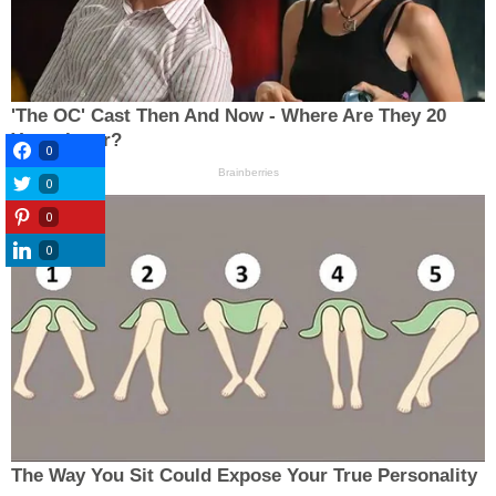
0
0
0
0