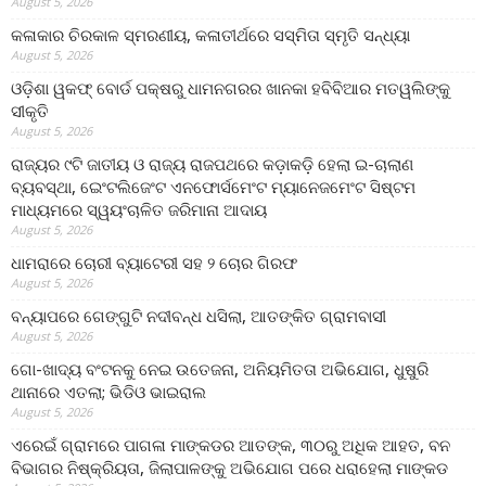
August 5, 2026
କଳାକାର ଚିରକାଳ ସ୍ମରଣୀୟ, କଳାତୀର୍ଥରେ ସସ୍ମିତା ସ୍ମୃତି ସନ୍ଧ୍ୟା
August 5, 2026
ଓଡ଼ିଶା ୱକଫ୍ ବୋର୍ଡ ପକ୍ଷରୁ ଧାମନଗରର ଖାନକା ହବିବିଆର ମତୱଲିଙ୍କୁ
ସୀକୃତି
August 5, 2026
ରାଜ୍ୟର ୯ଟି ଜାତୀୟ ଓ ରାଜ୍ୟ ରାଜପଥରେ କଡ଼ାକଡ଼ି ହେଲା ଇ-ଚାଲାଣ
ବ୍ୟବସ୍ଥା, ଇେଂଟଲିଜେଂଟ ଏନଫୋର୍ସମେଂଟ ମ୍ୟାନେଜମେଂଟ ସିଷ୍ଟମ
ମାଧ୍ୟମରେ ସ୍ୱୟଂଚାଳିତ ଜରିମାନା ଆଦାୟ
August 5, 2026
ଧାମରାରେ ଚୋରୀ ବ୍ୟାଟେରୀ ସହ ୨ ଚୋର ଗିରଫ
August 5, 2026
ବନ୍ୟାପରେ ଗେଙ୍ଗୁଟି ନଦୀବନ୍ଧ ଧସିଲା, ଆତଙ୍କିତ ଗ୍ରାମବାସୀ
August 5, 2026
ଗୋ-ଖାଦ୍ୟ ବଂଟନକୁ ନେଇ ଉତେଜନା, ଅନିୟମିତତା ଅଭିଯୋଗ, ଧୁଷୁରି
ଥାନାରେ ଏତଲା; ଭିଡିଓ ଭାଇରାଲ
August 5, 2026
ଏରେଇଁ ଗ୍ରାମରେ ପାଗଳା ମାଙ୍କଡର ଆତଙ୍କ, ୩୦ରୁ ଅଧିକ ଆହତ, ବନ
ବିଭାଗର ନିଷ୍କ୍ରିୟତା, ଜିଲାପାଳଙ୍କୁ ଅଭିଯୋଗ ପରେ ଧରାହେଲା ମାଙ୍କଡ