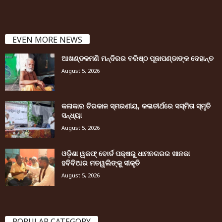
EVEN MORE NEWS
ଆଖଣ୍ଡଳମଣି ମନ୍ଦିରର ବରିଷ୍ଠ ପୂଜାପଣ୍ଡାଙ୍କ ଦେହାନ୍ତ
August 5, 2026
କଳାକାର ଚିରକାଳ ସ୍ମରଣୀୟ, କଳାତୀର୍ଥରେ ସସ୍ମିତା ସ୍ମୃତି
ସନ୍ଧ୍ୟା
August 5, 2026
ଓଡ଼ିଶା ୱକଫ୍ ବୋର୍ଡ ପକ୍ଷରୁ ଧାମନଗରର ଖାନକା
ହବିବିଆର ମତୱଲିଙ୍କୁ ସୀକୃତି
August 5, 2026
POPULAR CATEGORY