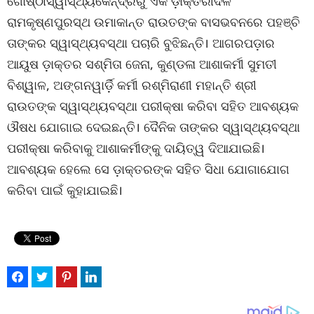
ଗୋଷ୍ଠୀସ୍ୱାସ୍ଥ୍ୟକେନ୍ଦ୍ରରୁ ଏକ ଡ଼ାକ୍ତରୀଦଳ
ରାମକୃଷ୍ଣପୁରସ୍ଥ ଉମାକାନ୍ତ ରାଉତଙ୍କ ବାସଭବନରେ ପହଞ୍ଚି
ତାଙ୍କର ସ୍ୱାସ୍ଥ୍ୟବସ୍ଥା ପଚାରି ବୁଝିଛନ୍ତି। ଆଗରପଡ଼ାର
ଆୟୁଷ ଡ଼ାକ୍ତର ସଶ୍ମିତା ଜେନା, କୁଣ୍ଡଳା ଆଶାକର୍ମୀ ସୁମତୀ
ବିଶ୍ୱାଳ, ଅଙ୍ଗନୱାର୍ଡ଼ି କର୍ମୀ ରଶ୍ମିରାଣୀ ମହାନ୍ତି ଶ୍ରୀ
ରାଉତଙ୍କ ସ୍ୱାସ୍ଥ୍ୟବସ୍ଥା ପରୀକ୍ଷା କରିବା ସହିତ ଆବଶ୍ୟକ
ଔଷଧ ଯୋଗାଇ ଦେଇଛନ୍ତି। ଦୈନିକ ତାଙ୍କର ସ୍ୱାସ୍ଥ୍ୟବସ୍ଥା
ପରୀକ୍ଷା କରିବାକୁ ଆଶାକର୍ମୀଙ୍କୁ ଦାୟିତ୍ୱ ଦିଆଯାଇଛି।
ଆବଶ୍ୟକ ହେଲେ ସେ ଡ଼ାକ୍ତରଙ୍କ ସହିତ ସିଧା ଯୋଗାଯୋଗ
କରିବା ପାଇଁ କୁହାଯାଇଛି।