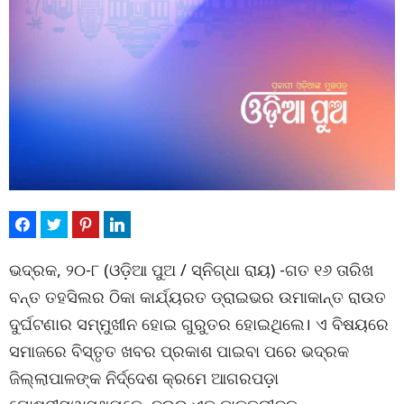
ଭଦ୍ରକ, ୨୦-୮ (ଓଡ଼ିଆ ପୁଅ / ସ୍ନିଗ୍ଧା ରାୟ) -ଗତ ୧୬ ତାରିଖ
ବନ୍ତ ତହସିଲର ଠିକା କାର୍ଯ୍ୟରତ ଡ୍ରାଇଭର ଉମାକାନ୍ତ ରାଉତ
ଦୁର୍ଘଟଣାର ସମ୍ମୁଖୀନ ହୋଇ ଗୁରୁତର ହୋଇଥିଲେ। ଏ ବିଷୟରେ
ସମାଜରେ ବିସ୍ତୃତ ଖବର ପ୍ରକାଶ ପାଇବା ପରେ ଭଦ୍ରକ
ଜିଲ୍ଲାପାଳଙ୍କ ନିର୍ଦ୍ଦେଶ କ୍ରମେ ଆଗରପଡ଼ା