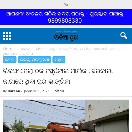
Ads
Home
କଟକ
ଗିରଫ ହେଲା ଠକ ହସ୍ପିଟାଲ ମାଲିକ : ସରକାରୀ ଜାଗାରେ
ଥିବା ଘର ଭାଙ୍ଗିଲା
କଟକ
ଜିଲ୍ଲା ପରିକ୍ରମା
ସହର
ଗିରଫ ହେଲା ଠକ ହସ୍ପିଟାଲ ମାଲିକ : ସରକାରୀ
ଜାଗାରେ ଥିବା ଘର ଭାଙ୍ଗିଲା
By
Bureau
-
January 18, 2023
90