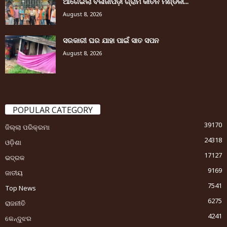
ଆଗେଇଲା ବଳାଜୀପଡ଼ା ଗ୍ରାମ କୀର୍ତନ ମଣ୍ଡଳୀ...
August 8, 2026
ସରକାରୀ ଘର ଯାହା ପାଇଁ ସାତ ସପନ
August 8, 2026
POPULAR CATEGORY
39170
ଜିଲ୍ଲା ପରିକ୍ରମା
24318
ଓଡ଼ିଶା
17127
ଭଦ୍ରକ
9169
ଜାତୀୟ
7541
Top News
6275
ରାଜନୀତି
4241
କେନ୍ଦୁଝର