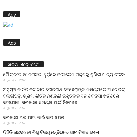
Adv
Ads
ଖବର ଏବେ ଏବେ
ପୌରାଚଂଳ ୧୯ ନମ୍ବର ୱାର୍ଡ଼ରେ କଂଗ୍ରେସ ପକ୍ଷରୁ ଶୁଖିଲା ଖାଦ୍ୟ ବଂଟନ
August 8, 2026
ଅସୁସ୍ଥ କୀର୍ତନ କଳାକାର ଲୋକନାଥ ବେହେରାଙ୍କ ସହାୟତାରେ ଆଗେଇଲା
ବଳାଜୀପଡ଼ା ଗ୍ରାମ କୀର୍ତନ ମଣ୍ଡଳୀ ରକ୍ତଦାନ ସହ ଚିକିତ୍ସା ଖର୍ଚ୍ଚରେ
ସହଯୋଗ, ସରକାରୀ ସହାୟତା ପାଇଁ ନିବେଦନ
August 8, 2026
ସରକାରୀ ଘର ଯାହା ପାଇଁ ସାତ ସପନ
August 8, 2026
ତିହିଡି଼ ସରସ୍ୱତୀ ଶିଶୁ ବିଦ୍ୟାମନ୍ଦିରରେ ଜ୍ଞାନ ବିଜ୍ଞାନ ମେଳା