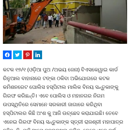
କଟକ ୧୭/୧ (ଓଡ଼ିଆ ପୁଅ /ଅଭୟ ଜେନା) ବିଏସକେୱାଇ କାର୍ଡ
ରିନୁଆଲ ବାହାନାରେ ଟଙ୍କା ଠକିବା ଅଭିଯୋଗରେ କଟକ
କମିଶନରେଟ ପୋଲିସ ହସ୍ପିଟାଲ ମାଲିକ ବିନୟ ସନ୍ତୁକାଙ୍କୁ
ଗିରଫ କରିଛନ୍ତି। ଏବେ ପୋଲିସ ଓ ମହାନଗର ନିଗମ
ଉପସ୍ଥିତିରେ ସେମାନେ ସରକାରୀ ଜାଗାରେ କରିଥିବା
ହସ୍ପିଟାଲର କିଛି ଅଂଶ କୁ ଆଜି ଉଚ୍ଛେଦ କରାଯାଇଛି। ତେବେ
ଏନେଇ ଗିରଫ ବିନୟ ସନ୍ତୁକାଙ୍କ ସ୍ତ୍ରୀ ରାଜଶ୍ରୀ ମହାପାତ୍ର