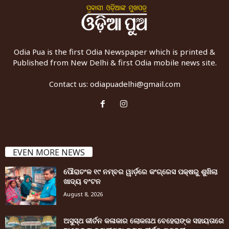
Odia Pua is the first Odia Newspaper which is printed &
Published from New Delhi & first Odia mobile news site.
Contact us:
odiapuadelhi@gmail.com
EVEN MORE NEWS
ପୌରାଚଂଳ ୧୯ ନମ୍ବର ୱାର୍ଡ଼ରେ କଂଗ୍ରେସ ପକ୍ଷରୁ ଶୁଖିଲା
ଖାଦ୍ୟ ବଂଟନ
August 8, 2026
ଅସୁସ୍ଥ କୀର୍ତନ କଳାକାର ଲୋକନାଥ ବେହେରାଙ୍କ ସହାୟତାରେ