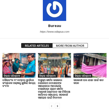
Bureau
https://www.odiapua.com
RELATED ARTICLES
MORE FROM AUTHOR
ଜିଲ୍ଲା ପରିକ୍ରମା
ଜିଲ୍ଲା ପରିକ୍ରମା
ଜିଲ୍ଲା ପରିକ୍ରମା
ପୌରାଚଂଳ ୧୯ ନମ୍ବର ୱାର୍ଡ଼ରେ
ଅସୁସ୍ଥ କୀର୍ତନ କଳାକାର
ସରକାରୀ ଘର ଯାହା ପାଇଁ ସାତ
କଂଗ୍ରେସ ପକ୍ଷରୁ ଶୁଖିଲା ଖାଦ୍ୟ
ଲୋକନାଥ ବେହେରାଙ୍କ
ସପନ
ବଂଟନ
ସହାୟତାରେ ଆଗେଇଲା
ବଳାଜୀପଡ଼ା ଗ୍ରାମ କୀର୍ତନ
ମଣ୍ଡଳୀ ରକ୍ତଦାନ ସହ ଚିକିତ୍ସା
ଖର୍ଚ୍ଚରେ ସହଯୋଗ, ସରକାରୀ
ସହାୟତା ପାଇଁ ନିବେଦନ