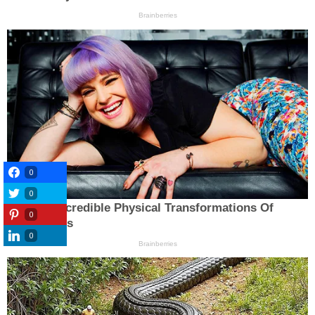
0
0
0
0