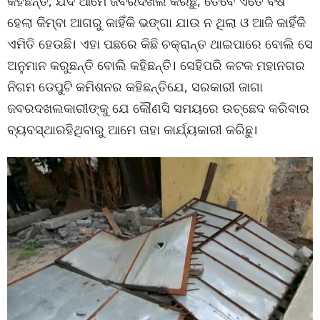
କହିଛନ୍ତି, ଯଦି ଆମେ ଜବରଦଖଲ କରିଛୁ, ତେବେ ଏତେ ବର୍ଷ
ହେଲା କିମ୍ବା ଆଗରୁ କାହିଁକି ଭଙ୍ଗା ଯାଉ ନ ଥିଲା ଓ ଆଜି କାହିଁକି
ଏମିତି ହେଉଛି। ଏହା ପଛରେ କିଛି ଚକ୍ରାନ୍ତ ଥାଇପାରେ ବୋଲି ସେ
ଅନୁମାନ କରୁଛନ୍ତି ବୋଲି କହିଛନ୍ତି। ସେହିପରି କଟକ ମହାନଗର
ନିଗମ ଡେପୁଟି କମିଶନର କହିଛନ୍ତିଯେ, ସରକାରୀ ଜାଗା
ଜବରଦଖଲକାରୀଙ୍କୁ ଯେ କୌଣସି ସମୟରେ ଉଚ୍ଛେଦ କରିବାର
ବ୍ୟବସ୍ଥାରହିଥିବାରୁ ଆମେ ତାହା କାର୍ଯ୍ୟକାରୀ କରିଛୁ।