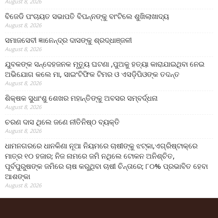
August 8, 2026
ବିଜେଡି ପଂଚାୟତ ସଭାପତି ବିପନ୍ନଙ୍କୁ ବାଂଟିଲେ ଶୁଖିଲାଖାଦ୍ୟ
August 8, 2026
ସମାଜସେବୀ ଜ୍ଞାନେନ୍ଦ୍ର ଦାସଙ୍କୁ ଶ୍ରଦ୍ଧାଞ୍ଜଳୀ
August 8, 2026
ଯୁବକଙ୍କ ସନ୍ଦେହଜନକ ମୃତ୍ୟୁ ଘଟଣା ,ପୁଅକୁ ହତ୍ୟା କାରାଯାଇଥିବା ନେଇ
ଅଭିଯୋଗ କଲେ ମା, ସାଇଂଟିଫିକ ଟିମର ଓ ଏସଡ଼ିପିଓଙ୍କ ତଦନ୍ତ
August 8, 2026
ଶିକ୍ଷକ ସୁଧାଂଶୁ ଶେଖର ମହାନ୍ତିଙ୍କୁ ଅବସର ସମ୍ବର୍ଦ୍ଧନା
August 8, 2026
ଚରଣ ଦାସ ଥିଲେ ଜଣେ ନୀତିନିଷ୍ଠ ବ୍ୟକ୍ତି
August 8, 2026
ଧାମନଗରରେ ଧାନକିଣା ନୂଆ ନିୟମରେ ଚାଷୀଙ୍କୁ ଝଟ୍‌କା,ଏଗ୍ରିଷ୍ଟାକ୍‌ରେ
ମାତ୍ର ୧୦ ହଜାର; ନିଜ ନାମରେ ଜମି ନଥିଲେ ଟୋକନ ଅନିଶ୍ଚିତ,
ପୂର୍ବପୁରୁଷଙ୍କ ଜମିରେ ଚାଷ କରୁଥିବା ଚାଷୀ ଚିନ୍ତାରେ; ୮୦% ପ୍ରଭାବିତ ହେବା
ଆଶଙ୍କା
August 8, 2026