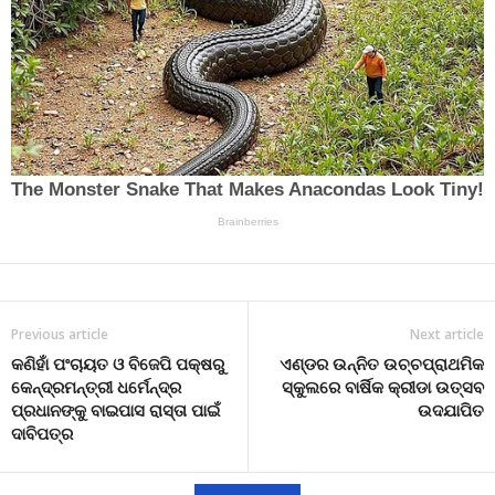
Previous article
Next article
କଣିହାଁ ପଂଚାୟତ ଓ ବିଜେପି ପକ୍ଷରୁ
ଏଣ୍ଡର ଉନ୍ନିତ ଉଚ୍ଚପ୍ରାଥମିକ
କେନ୍ଦ୍ରମନ୍ତ୍ରୀ ଧର୍ମେନ୍ଦ୍ର
ସ୍କୁଲରେ ବାର୍ଷିକ କ୍ରୀଡା ଉତ୍ସବ
ପ୍ରଧାନଙ୍କୁ ବାଇପାସ ରାସ୍ତା ପାଇଁ
ଉଦଯାପିତ
ଦାବିପତ୍ର