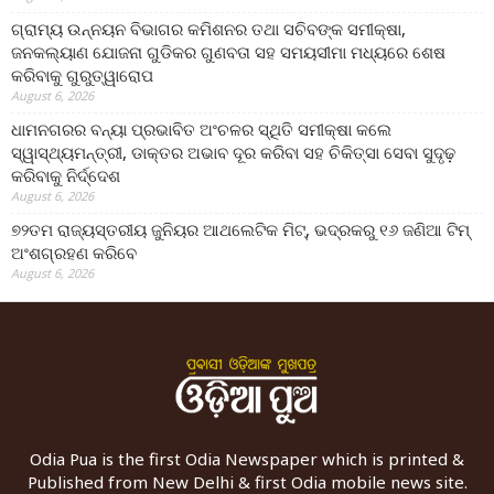
ଗ୍ରାମ୍ୟ ଉନ୍ନୟନ ବିଭାଗର କମିଶନର ତଥା ସଚିବଙ୍କ ସମୀକ୍ଷା,
ଜନକଲ୍ୟାଣ ଯୋଜନା ଗୁଡିକର ଗୁଣବତା ସହ ସମୟସୀମା ମଧ୍ୟରେ ଶେଷ
କରିବାକୁ ଗୁରୁତ୍ୱାରୋପ
August 6, 2026
ଧାମନଗରର ବନ୍ୟା ପ୍ରଭାବିତ ଅଂଚଳର ସ୍ଥିତି ସମୀକ୍ଷା କଲେ
ସ୍ୱାସ୍ଥ୍ୟମନ୍ତ୍ରୀ, ଡାକ୍ତର ଅଭାବ ଦୂର କରିବା ସହ ଚିକିତ୍ସା ସେବା ସୁଦୃଢ଼
କରିବାକୁ ନିର୍ଦ୍ଦେଶ
August 6, 2026
୭୨ତମ ରାଜ୍ୟସ୍ତରୀୟ ଜୁନିୟର ଆଥଲେଟିକ ମିଟ୍‌, ଭଦ୍ରକରୁ ୧୬ ଜଣିଆ ଟିମ୍
ଅଂଶଗ୍ରହଣ କରିବେ
August 6, 2026
Odia Pua is the first Odia Newspaper which is printed &
Published from New Delhi & first Odia mobile news site.