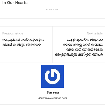
Previous article
Next article
କେନ୍ଦ୍ରାପଡା ମହାବିଦ୍ୟାଳୟରେ
ବନ୍ୟା ପ୍ରଭାବିତ ଅଞ୍ଚଳର
ଆଜାଦୀ କା ଅମୃତ ମହୋତ୍ସବ
ଲୋକମାନଙ୍କୁ ସତର୍କ ଓ ସଜାଗ
ରହିବା ପାଇଁ ପରାମର୍ଶ ଦେଲେ
କେନ୍ଦ୍ରମନ୍ତ୍ରୀ ଧର୍ମେନ୍ଦ୍ର ପ୍ରଧାନ
Bureau
https://www.odiapua.com