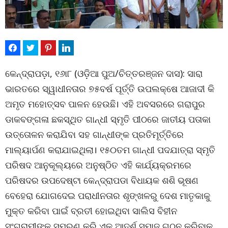
କେନ୍ଦ୍ରାପଡ଼ା, ୧୬ା୮ (ଓଡ଼ିଆ ପୁଅ/ଚିତ୍ତରଞ୍ଜନ ଦାସ): ସାରା
ଭାରତରେ ସ୍ୱାଧୀନତାର ୭୫ବର୍ଷ ପୂର୍ତ୍ତି ଉପଲକ୍ଷେ ଆଜାଦୀ କି
ଅମୃତ ମହୋତ୍ସବ ପାଳନ ହେଉଛି। ଏହି ଅବସରରେ ଗରାପୁର
ଡାକବଙ୍ଗଳା ଛକସ୍ଥିତ ଗାନ୍ଧୀ ସ୍ମୃତି ପୀଠରେ ଜାତୀୟ ପତାକା
ଉତ୍ତୋଳନ କରାଯିବା ସହ ଗାନ୍ଧୀଙ୍କ ପ୍ରତିମୂର୍ତ୍ତିରେ
ମାଲ୍ୟାର୍ପଣ କରାଯାଇଥିଲା। ୧୫୦ତମ ଗାନ୍ଧୀ ପଦଯାତ୍ରା ସ୍ମୃତି
ପରିଷଦ ଆନୁକୂଲ୍ୟରେ ଅନୁଷ୍ଠିତ ଏହି କାର୍ଯ୍ୟକ୍ରମରେ
ପରିଷଦର ଉପଦେଷ୍ଟା କେନ୍ଦ୍ରାପଡା ବିଧାୟକ ଶଶି ଭୂଷଣ
ବେହେରା ଯୋଗଦେଇ ପରାଧୀନତାର ଶୃଙ୍ଖଳରୁ ଦେଶ ମାତୃକାକୁ
ମୁକ୍ତ କରିବା ପାଇଁ ବ୍ରତୀ ହୋଇଥିବା ସାଲିସ ବିହୀନ
ସଂଗ୍ରାମୀଙ୍କୁ ସ୍ମରଣ କରି ଏକ ଆଦର୍ଶ ସମାଜ ଗଠନ କରିବାକୁ