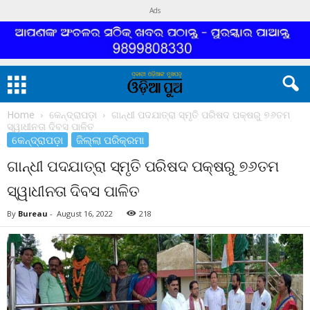
Ads
Home
କେନ୍ଦ୍ରାପଡ଼ା
ଗାନ୍ଧୀ ପଦଯାତ୍ରା ସ୍ମୃତି ପରିଷଦ ପକ୍ଷରୁ ୭୬ତମ
ସ୍ୱାଧୀନତା ଦିବସ ପାଳିତ
କେନ୍ଦ୍ରାପଡ଼ା
ଜିଲ୍ଲା ପରିକ୍ରମା
ଗାନ୍ଧୀ ପଦଯାତ୍ରା ସ୍ମୃତି ପରିଷଦ ପକ୍ଷରୁ ୭୬ତମ
ସ୍ୱାଧୀନତା ଦିବସ ପାଳିତ
By
Bureau
-
August 16, 2022
218