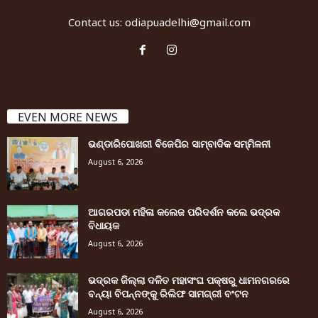
Contact us:
odiapuadelhi@gmail.com
EVEN MORE NEWS
ଭଣ୍ଡାରିପୋଖରୀ ବିଜେପିର ସାମ୍ବାଦିକ ସମ୍ମିଳନୀ
August 6, 2026
ଆଗରପଡା ମହିଳା କଲେଜ ପରିଦର୍ଶନ କଲେ ଭଦ୍ରକ
ବିଧାୟକ
August 6, 2026
ଭଦ୍ରକ ଜିଲ୍ଲା ଦଳିତ ମହାସଂଘ ପକ୍ଷରୁ ଧାମନଗରରେ
ବନ୍ୟା ବିପନ୍ନଙ୍କୁ ରିଲିଫ ସାମଗ୍ରୀ ବଂଟନ
August 6, 2026