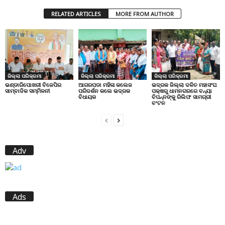
RELATED ARTICLES
MORE FROM AUTHOR
ଜିଲ୍ଲା ପରିକ୍ରମା
ଜିଲ୍ଲା ପରିକ୍ରମା
ଜିଲ୍ଲା ପରିକ୍ରମା
ଭଣ୍ଡାରିପୋଖରୀ ବିଜେପିର
ଆଗରପଡା ମହିଳା କଲେଜ
ଭଦ୍ରକ ଜିଲ୍ଲା ଦଳିତ ମହାସଂଘ
ସାମ୍ବାଦିକ ସମ୍ମିଳନୀ
ପରିଦର୍ଶନ କଲେ ଭଦ୍ରକ
ପକ୍ଷରୁ ଧାମନଗରରେ ବନ୍ୟା
ବିଧାୟକ
ବିପନ୍ନଙ୍କୁ ରିଲିଫ ସାମଗ୍ରୀ
ବଂଟନ
Adv
Ads