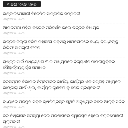
ଖବର ଏବେ ଏବେ
ଭଣ୍ଡାରିପୋଖରୀ ବିଜେପିର ସାମ୍ବାଦିକ ସମ୍ମିଳନୀ
August 6, 2026
ଆଗରପଡା ମହିଳା କଲେଜ ପରିଦର୍ଶନ କଲେ ଭଦ୍ରକ ବିଧାୟକ
August 6, 2026
ଭଦ୍ରକ ଜିଲ୍ଲା ଦଳିତ ମହାସଂଘ ପକ୍ଷରୁ ଧାମନଗରରେ ବନ୍ୟା ବିପନ୍ନଙ୍କୁ
ରିଲିଫ ସାମଗ୍ରୀ ବଂଟନ
August 6, 2026
ରାଷ୍ଟ୍ର ପାଇଁ ମଧ୍ୟସ୍ଥତା ୩.୦ ମାଧ୍ୟମରେ ବିଚାରାଧୀନ ମାମଲାଗୁଡ଼ିକର
ସୌହାର୍ଦ୍ଦ୍ୟପୂର୍ଣ୍ଣ ସମାଧାନ
August 6, 2026
ଜଳସମ୍ପଦ ବିଭାଗର ନିମ୍ନମାନର କାର୍ଯ୍ୟ, କାର୍ଯ୍ୟର ଏକ ସପ୍ତାହ ମଧ୍ୟରେ
ଭାଙ୍ଗିଲା ଗାର୍ଡ ୱାଲ, କାର୍ଯ୍ୟର ଗୁଣବତା କୁ ନେଇ ପ୍ରଶ୍ନବାଚୀ
August 6, 2026
ବନ୍ୟାରେ ପ୍ରମୁଖ ସଡ଼କ କ୍ଷତିଗ୍ରସ୍ତ ସ୍ଥିତି ଅନୁଧ୍ୟାନ କଲେ ଆର୍‌ଡ଼ି ସଚିବ
August 6, 2026
ଜଳ ନିଷ୍କାସନ ସମସ୍ୟା ନେଇ ପ୍ରଶାସନର ଦ୍ୱାରସ୍ତ ହେଲେ ବରାଳପୋଖରୀ
ଗ୍ରାମବାସୀ
August 6, 2026