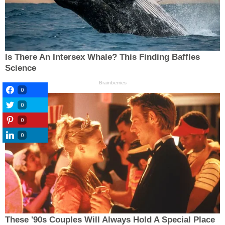
0
0
0
0