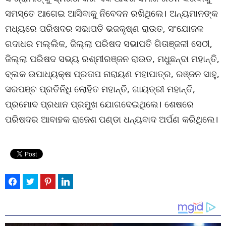
ସମସ୍ତେ ଆଗେଇ ଆସିବାକୁ ନିବେଦନ ରଖିଥିଲେ। ଅନ୍ୟମାନଙ୍କ
ମଧ୍ୟରେ ପରିଷଦର ସଭାପତି ଭଜକୃଷ୍ଣ ରାଉତ, ସଂଯୋଜକ
ଗଦାଧର ମଲ୍ଲିକ, ଜିଲ୍ଲା ପରିଷଦ ସଭାପତି ଗିତାଞ୍ଜଳୀ ସେଠୀ,
ଜିଲ୍ଲା ପରିଷଦ ସଭ୍ୟ ରଶ୍ମୀରଞ୍ଜନ ରାଉତ, ମଧୁଛନ୍ଦା ମହାନ୍ତି,
ବ୍ଲକ ଉପାଧ୍ୟକ୍ଷ ପ୍ରତାପ ନାରାୟଣ ମହାପାତ୍ର, ରଞ୍ଜନ ସାହୁ,
ସରପଞ୍ଚ ପ୍ରତିନିଧି ଲୋହିତ ମହାନ୍ତି, ଗାୟତ୍ରୀ ମହାନ୍ତି,
ପ୍ରମୋଦ ପ୍ରଧାନ ପ୍ରମୁଖ ଯୋଗଦେଇଥିଲେ। ଶେଷରେ
ପରିଷଦର ଆବାହକ ରାଜେଶ ପଣ୍ଡା ଧନ୍ୟବାଦ ଅର୍ପଣ କରିଥିଲେ।