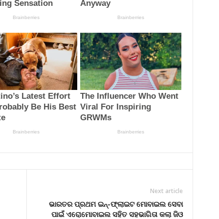
Next article
ଭାରତର ପ୍ରଥମ ଇନ୍‌-ଫ୍ଲାଇଟ ମୋବାଇଲ ସେବା
ପାଇଁ ଏରୋମୋବାଇଲ ସହିତ ସହଭାଗିତା କଲା ଜିଓ