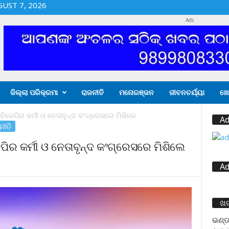
GUST 7, 2026
Ads
ଜିଲ୍ଲା ପରିକ୍ରମା
ରାଜନୀତି
ମନୋରଞ୍ଜନ
ଜୀବନଚର୍ଯ୍ୟା
ଖେ
ଓ ବିଜେପିର କର୍ମୀ ଓ ନେତାବୃନ୍ଦ କଂଗ୍ରେସରେ ମିଶିଲେ
Ad
ନୀତି
ଜେପିର କର୍ମୀ ଓ ନେତାବୃନ୍ଦ କଂଗ୍ରେସରେ ମିଶିଲେ
Ad
ଖ
ଭଣ୍ଡ