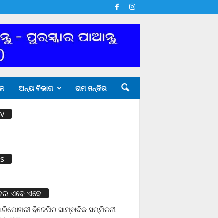
ଳ
ଅନ୍ୟ ବିଭାଗ
ରାମ ମନ୍ଦିର
v
s
ବର ଏବେ ଏବେ
ାରିପୋଖରୀ ବିଜେପିର ସାମ୍ବାଦିକ ସମ୍ମିଳନୀ