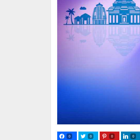
0
0
0
0