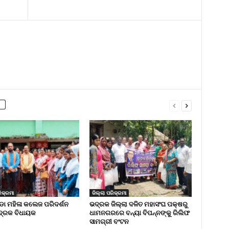
ିକ୍ରମା
ଜିଲ୍ଲା ପରିକ୍ରମା
 ମହିଳା କଲେଜ ପରିଦର୍ଶନ
ଭଦ୍ରକ ଜିଲ୍ଲା ଦଳିତ ମହାସଂଘ ପକ୍ଷରୁ
୍ରକ ବିଧାୟକ
ଧାମନଗରରେ ବନ୍ୟା ବିପନ୍ନଙ୍କୁ ରିଲିଫ
ସାମଗ୍ରୀ ବଂଟନ