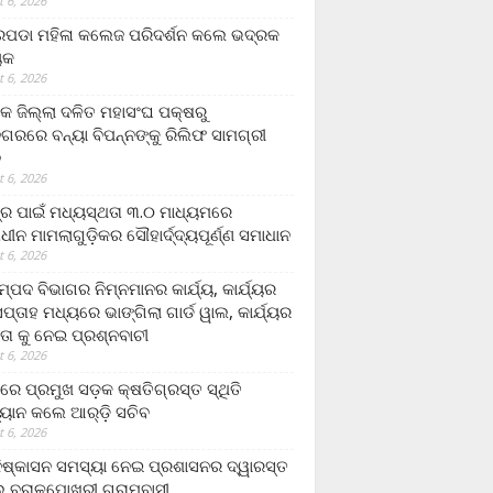
 6, 2026
ଡା ମହିଳା କଲେଜ ପରିଦର୍ଶନ କଲେ ଭଦ୍ରକ
ୟକ
 6, 2026
କ ଜିଲ୍ଲା ଦଳିତ ମହାସଂଘ ପକ୍ଷରୁ
ଗରରେ ବନ୍ୟା ବିପନ୍ନଙ୍କୁ ରିଲିଫ ସାମଗ୍ରୀ
ନ
 6, 2026
ଟ୍ର ପାଇଁ ମଧ୍ୟସ୍ଥତା ୩.୦ ମାଧ୍ୟମରେ
ାଧୀନ ମାମଲାଗୁଡ଼ିକର ସୌହାର୍ଦ୍ଦ୍ୟପୂର୍ଣ୍ଣ ସମାଧାନ
 6, 2026
୍ପଦ ବିଭାଗର ନିମ୍ନମାନର କାର୍ଯ୍ୟ, କାର୍ଯ୍ୟର
୍ତାହ ମଧ୍ୟରେ ଭାଙ୍ଗିଲା ଗାର୍ଡ ୱାଲ, କାର୍ଯ୍ୟର
ତା କୁ ନେଇ ପ୍ରଶ୍ନବାଚୀ
 6, 2026
ାରେ ପ୍ରମୁଖ ସଡ଼କ କ୍ଷତିଗ୍ରସ୍ତ ସ୍ଥିତି
୍ୟାନ କଲେ ଆର୍‌ଡ଼ି ସଚିବ
 6, 2026
ିଷ୍କାସନ ସମସ୍ୟା ନେଇ ପ୍ରଶାସନର ଦ୍ୱାରସ୍ତ
 ବରାଳପୋଖରୀ ଗ୍ରାମବାସୀ