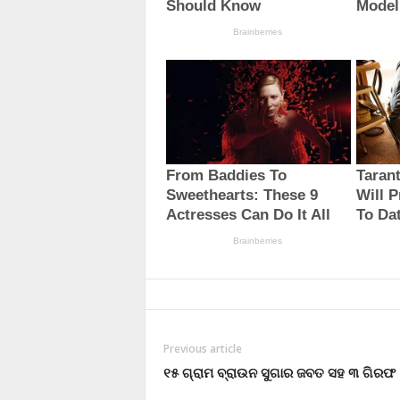
Previous article
୧୫ ଗ୍ରାମ ବ୍ରାଉନ ସୁଗାର ଜବତ ସହ ୩ ଗିରଫ