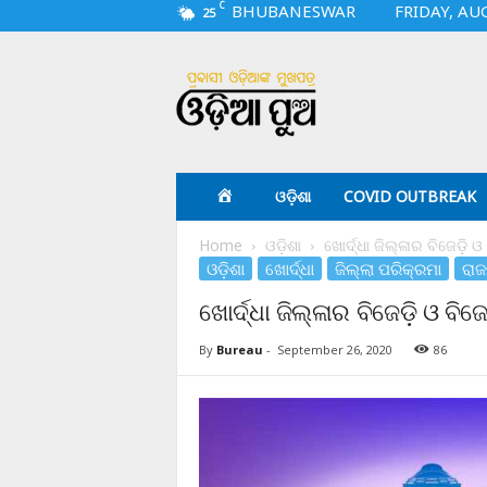
C
BHUBANESWAR
FRIDAY, AU
25
O
d
i
a
p
u
a
ଓଡ଼ିଶା
COVID OUTBREAK
.
c
Home
ଓଡ଼ିଶା
ଖୋର୍ଦ୍ଧା ଜିଲ୍ଳାର ବିଜେଡ଼ି 
o
ଓଡ଼ିଶା
ଖୋର୍ଦ୍ଧା
ଜିଲ୍ଲା ପରିକ୍ରମା
ରାଜ
m
ଖୋର୍ଦ୍ଧା ଜିଲ୍ଳାର ବିଜେଡ଼ି ଓ ବି
By
Bureau
-
September 26, 2020
86