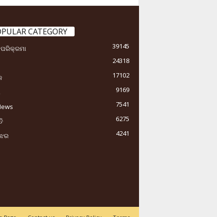
OPULAR CATEGORY
39145
ା ପରିକ୍ରମା
24318
17102
କ
9169
ୟ
7541
News
6275
ି
4241
ୁଝର