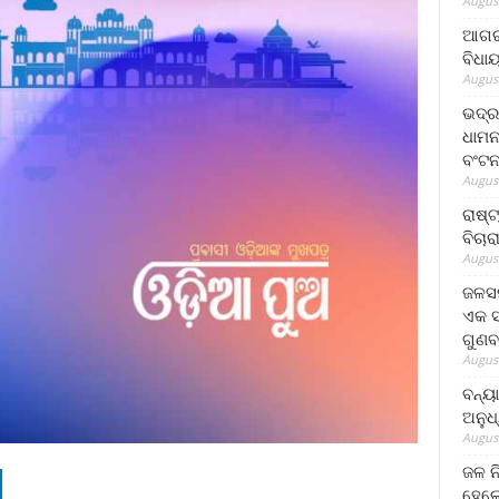
August
ଆଗରପ
ବିଧା
August
ଭଦ୍ର
ଧାମନ
ବଂଟ
August
ରାଷ୍
ବିଚାର
August
ଜଳସମ
ଏକ ସପ
ଗୁଣବ
August
ବନ୍ୟ
ଅନୁଧ
August
ଜଳ ନ
ହେଲେ