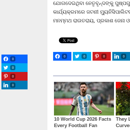
ଯୋଗଦେଇଥିବା ନେତୃବୃନ୍ଦଙ୍କୁ ପୁଷ୍ପ
କାର୍ଯ୍ୟକ୍ରମରେ ଜଟଣୀ ମ୍ୟୁନିସିପାଲି
ମନମ୍ମଥ ରାଉତରାୟ, ପ୍ରକାଶ ଜେନା ଓ 
0
0
0
0
0
0
0
0