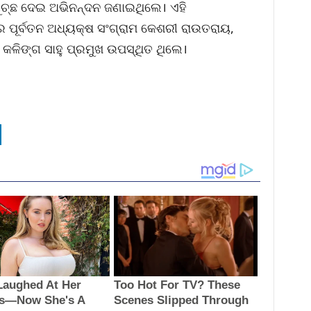
ଗୁଚ୍ଛ ଦେଇ ଅଭିନନ୍ଦନ ଜଣାଇଥିଲେ। ଏହି
ଟର ପୂର୍ବତନ ଅଧ୍ୟକ୍ଷ ସଂଗ୍ରାମ କେଶରୀ ରାଉତରାୟ,
କଳିଙ୍ଗ ସାହୁ ପ୍ରମୁଖ ଉପସ୍ଥିତ ଥିଲେ।