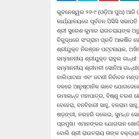
ଭୁବନେଶ୍ୱର ୨୬-୯ (ଓଡ଼ିଆ ପୁଅ) ଆଜି ପ
କାର୍ଯ୍ୟାଳୟରେ ପୂର୍ବତନ ପିସିସି ସଭା
ଶ୍ରୀ ସୁରେଶ କୁମାର ରାଉତରାୟଙ୍କ ଅତୁଳ
ବିରୁଦ୍ଧରେ ସଂଗ୍ରାମ ପ୍ରତି ଆକର୍ଷିତ
ଶ୍ରୀଯୁକ୍ତ ନିରଞ୍ଜନ ପଟ୍ଟନାୟକ, ଅଖି
ସମ୍ମାନନୀୟ ଶ୍ରୀଯୁକ୍ତ ରାହୁଲ ଗାନ୍ଧ
ସମ୍ମାନନୀୟ ଶ୍ରୀମତୀ ସୋନିଆ ଗାନ୍ଧୀଙ୍
ବାଲିପାଟଣା ଏବଂ ଜଟଣୀ ନିର୍ବାଚନ ମଣ୍ଡ
ଦଳରେ ଆନୁଷ୍ଠାନିକ ଭାବେ ଯୋଗଦେଲେ।
ଉମାକାନ୍ତ ମହାପାତ୍ର, ବିଷ୍ଣୁ ଚରଣ ଛ
ବେହେରା, ବନବିହାରୀ ସାହୁ, ବଳରାମ ସାହୁ
ଷଡ଼ଙ୍ଗୀ, ନରହରି ଦଲେଇ, ସୁମନ୍ତ ସେଠୀ
ପ୍ରମୁଖ। ଏମାନଙ୍କର ଯୋଗଦାନ ଖୋର୍ଦ୍
ବୋଲି ଶ୍ରୀ ରାଉତରାୟ ତାଙ୍କ ବକ୍ତ୍ୟବରେ