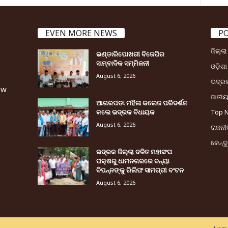
EVEN MORE NEWS
P
ଜିଲ୍ଲ
ଭଣ୍ଡାରିପୋଖରୀ ବିଜେପିର
ସାମ୍ବାଦିକ ସମ୍ମିଳନୀ
ଓଡ଼ିଶା
August 6, 2026
ଭଦ୍ର
ew
ଜାତୀ
ଆଗରପଡା ମହିଳା କଲେଜ ପରିଦର୍ଶନ
କଲେ ଭଦ୍ରକ ବିଧାୟକ
Top 
August 6, 2026
ରାଜନୀତ
କେନ୍ଦ
ଭଦ୍ରକ ଜିଲ୍ଲା ଦଳିତ ମହାସଂଘ
ପକ୍ଷରୁ ଧାମନଗରରେ ବନ୍ୟା
ବିପନ୍ନଙ୍କୁ ରିଲିଫ ସାମଗ୍ରୀ ବଂଟନ
August 6, 2026