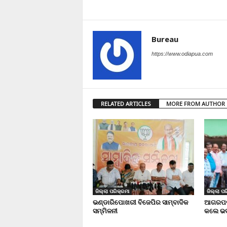
Bureau
https://www.odiapua.com
RELATED ARTICLES
MORE FROM AUTHOR
ଜିଲ୍ଲା ପରିକ୍ରମା
ଜିଲ୍ଲା ପର
ଭଣ୍ଡାରିପୋଖରୀ ବିଜେପିର ସାମ୍ବାଦିକ
ଆଗରପଡା
ସମ୍ମିଳନୀ
କଲେ ଭଦ