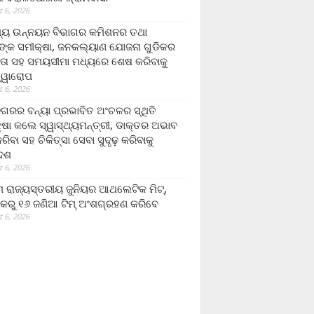
 6, 2026
ମ୍ୟ ଉନ୍ନୟନ ବିଭାଗର କମିଶନର ତଥା
ଙ୍କ ସମୀକ୍ଷା, ଜନକଲ୍ୟାଣ ଯୋଜନା ଗୁଡିକର
ତା ସହ ସମୟସୀମା ମଧ୍ୟରେ ଶେଷ କରିବାକୁ
ତ୍ୱାରୋପ
 6, 2026
ଗରର ବନ୍ୟା ପ୍ରଭାବିତ ଅଂଚଳର ସ୍ଥିତି
୍ଷା କଲେ ସ୍ୱାସ୍ଥ୍ୟମନ୍ତ୍ରୀ, ଡାକ୍ତର ଅଭାବ
ରିବା ସହ ଚିକିତ୍ସା ସେବା ସୁଦୃଢ଼ କରିବାକୁ
ଦେଶ
 6, 2026
 ରାଜ୍ୟସ୍ତରୀୟ ଜୁନିୟର ଆଥଲେଟିକ ମିଟ୍‌,
କରୁ ୧୬ ଜଣିଆ ଟିମ୍ ଅଂଶଗ୍ରହଣ କରିବେ
 6, 2026