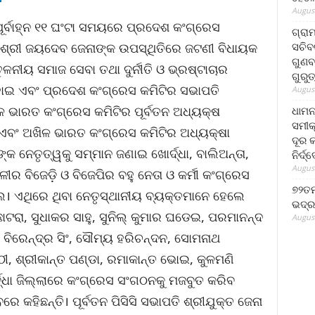
August
ୂର୍ବାହ୍ନ ୧୧ ଘଂଟା ସମୟରେ ପ୍ରଦେଶ କଂଗ୍ରେସ
ଗ୍ରା
ସଚିବ
ପତି ଶ୍ରୀ ଜୟଦେବ ଜେନାଙ୍କ ଉପସ୍ଥିତିରେ ଜଟଣୀ ବିଧାୟକ
ଗୁଣବ
ନୀୟ ସମାଜ ସେବା ତଥା ଦୁର୍ନୀତି ଓ ଭ୍ରଷ୍ଟାଚାର
ଗୁରୁ
 ହୋଇ ଏବଂ ପ୍ରଦେଶ କଂଗ୍ରେସ କମିଟିର ସଭାପତି
August
ଳ ଭାରତ କଂଗ୍ରେସ କମିଟିର ପୂର୍ବତନ ଅଧ୍ୟକ୍ଷ
ଧାମନ
ସମୀକ
ୀ ଏବଂ ଅଖିଳ ଭାରତ କଂଗ୍ରେସ କମିଟିର ଅଧ୍ୟକ୍ଷା
ଦୂର କ
କ ନେତୃତ୍ୱକୁ ସମ୍ମାନ ଜଣାଇ ଖୋର୍ଦ୍ଧା, ବାଲିଅନ୍ତା,
ନିର୍ଦ୍
August
ଳୀର ବିଜେଡ଼ି ଓ ବିଜେପିର ବହୁ ନେତା ଓ କର୍ମୀ କଂଗ୍ରେସ
୭୨ତମ
 ଏଥିରେ ଥିବା ନେତୃସ୍ଥାନୀୟ ବ୍ୟକ୍ତମାନେ ହେଲେ
ଭଦ୍ର
ୋଟରା, ସୁଧାକର ସାହୁ, ସୁନିଲ୍ କୁମାର ଘଡେଇ, ପରମାନନ୍ଦ
August
, ବିରେନ୍ଦ୍ର ସିଂ, ସୌମ୍ୟ ହରିଚନ୍ଦନ, ସୋମନାଥ
, ଶ୍ରୀକାନ୍ତ ପଣ୍ଡା, ରମାକାନ୍ତ ଭୋଇ, କୁଳମଣି
ଧା ଜିଲ୍ଲାରେ କଂଗ୍ରେସ ସଂଗଠନକୁ ମଜବୁତ କରିବ
 କହିଛନ୍ତି। ପୂର୍ବତନ ପିସିସି ସଭାପତି ଶ୍ରୀଯୁକ୍ତ ଜେନା