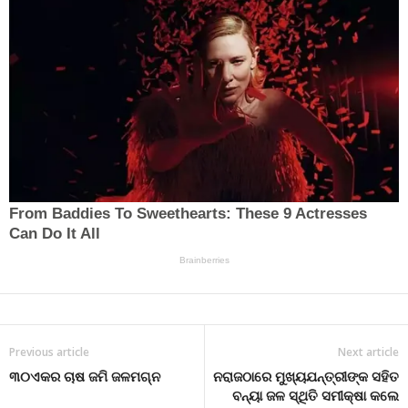
Previous article
Next article
୩୦ଏକର ଚାଷ ଜମି ଜଳମଗ୍ନ
ନରାଜଠାରେ ମୁଖ୍ୟଯନ୍ତ୍ରୀଙ୍କ ସହିତ
ବନ୍ୟା ଜଳ ସ୍ଥିତି ସମୀକ୍ଷା କଲେ