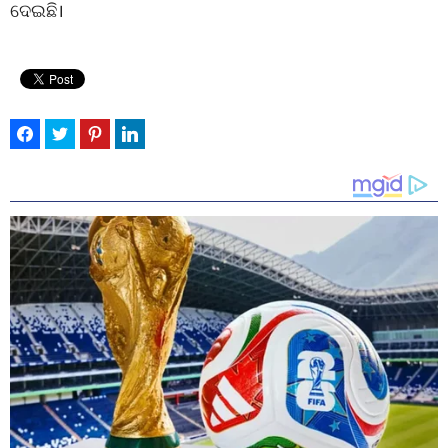
ଦେଇଛି।