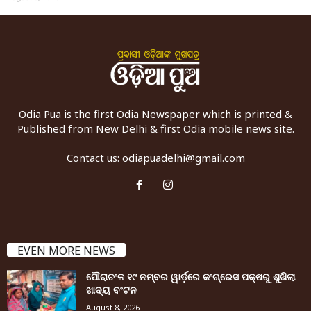
Odia Pua is the first Odia Newspaper which is printed &
Published from New Delhi & first Odia mobile news site.
Contact us:
odiapuadelhi@gmail.com
EVEN MORE NEWS
ପୌରାଚଂଳ ୧୯ ନମ୍ବର ୱାର୍ଡ଼ରେ କଂଗ୍ରେସ ପକ୍ଷରୁ ଶୁଖିଲା
ଖାଦ୍ୟ ବଂଟନ
August 8, 2026