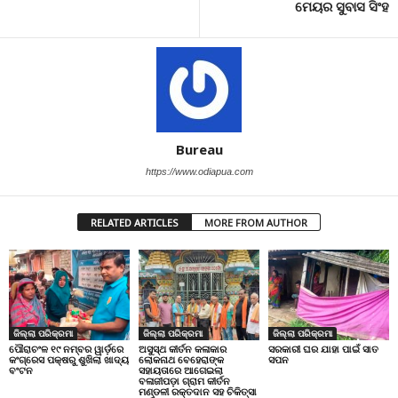
ମେୟର ସୁବାସ ସିଂହ
Bureau
https://www.odiapua.com
RELATED ARTICLES
MORE FROM AUTHOR
ଜିଲ୍ଲା ପରିକ୍ରମା
ଜିଲ୍ଲା ପରିକ୍ରମା
ଜିଲ୍ଲା ପରିକ୍ରମା
ପୌରାଚଂଳ ୧୯ ନମ୍ବର ୱାର୍ଡ଼ରେ
ଅସୁସ୍ଥ କୀର୍ତନ କଳାକାର
ସରକାରୀ ଘର ଯାହା ପାଇଁ ସାତ
କଂଗ୍ରେସ ପକ୍ଷରୁ ଶୁଖିଲା ଖାଦ୍ୟ
ଲୋକନାଥ ବେହେରାଙ୍କ
ସପନ
ବଂଟନ
ସହାୟତାରେ ଆଗେଇଲା
ବଳାଜୀପଡ଼ା ଗ୍ରାମ କୀର୍ତନ
ମଣ୍ଡଳୀ ରକ୍ତଦାନ ସହ ଚିକିତ୍ସା