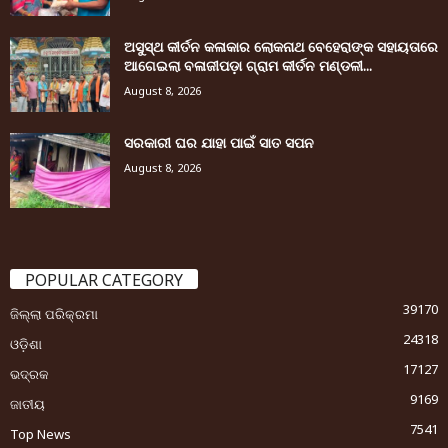
ଅସୁସ୍ଥ କୀର୍ତନ କଳାକାର ଲୋକନାଥ ବେହେରାଙ୍କ ସହାୟତାରେ
ଆଗେଇଲା ବଳାଜୀପଡ଼ା ଗ୍ରାମ କୀର୍ତନ ମଣ୍ଡଳୀ...
August 8, 2026
ସରକାରୀ ଘର ଯାହା ପାଇଁ ସାତ ସପନ
August 8, 2026
POPULAR CATEGORY
39170
ଜିଲ୍ଲା ପରିକ୍ରମା
24318
ଓଡ଼ିଶା
17127
ଭଦ୍ରକ
9169
ଜାତୀୟ
7541
Top News