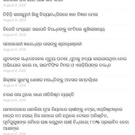
August 8, 2026
ତିହିଡି଼ ସରସ୍ୱତୀ ଶିଶୁ ବିଦ୍ୟାମନ୍ଦିରରେ ଜ୍ଞାନ ବିଜ୍ଞାନ ମେଳା
August 8, 2026
ବିଜେଡି ପଂଚାୟତ ସଭାପତି ବିପନ୍ନଙ୍କୁ ବାଂଟିଲେ ଶୁଖିଲାଖାଦ୍ୟ
August 8, 2026
ସମାଜସେବୀ ଜ୍ଞାନେନ୍ଦ୍ର ଦାସଙ୍କୁ ଶ୍ରଦ୍ଧାଞ୍ଜଳୀ
August 8, 2026
ଯୁବକଙ୍କ ସନ୍ଦେହଜନକ ମୃତ୍ୟୁ ଘଟଣା ,ପୁଅକୁ ହତ୍ୟା କାରାଯାଇଥିବା ନେଇ
ଅଭିଯୋଗ କଲେ ମା, ସାଇଂଟିଫିକ ଟିମର ଓ ଏସଡ଼ିପିଓଙ୍କ ତଦନ୍ତ
August 8, 2026
ଶିକ୍ଷକ ସୁଧାଂଶୁ ଶେଖର ମହାନ୍ତିଙ୍କୁ ଅବସର ସମ୍ବର୍ଦ୍ଧନା
August 8, 2026
ଚରଣ ଦାସ ଥିଲେ ଜଣେ ନୀତିନିଷ୍ଠ ବ୍ୟକ୍ତି
August 8, 2026
ଧାମନଗରରେ ଧାନକିଣା ନୂଆ ନିୟମରେ ଚାଷୀଙ୍କୁ ଝଟ୍‌କା,ଏଗ୍ରିଷ୍ଟାକ୍‌ରେ
ମାତ୍ର ୧୦ ହଜାର; ନିଜ ନାମରେ ଜମି ନଥିଲେ ଟୋକନ ଅନିଶ୍ଚିତ,
ପୂର୍ବପୁରୁଷଙ୍କ ଜମିରେ ଚାଷ କରୁଥିବା ଚାଷୀ ଚିନ୍ତାରେ; ୮୦% ପ୍ରଭାବିତ ହେବା
ଆଶଙ୍କା
August 8, 2026