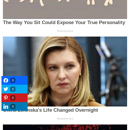
0
0
0
0