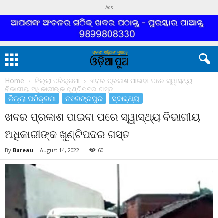
Ads
Home
ଜିଲ୍ଲା ପରିକ୍ରମା
ଖବର ପ୍ରକାଶ ପାଇବା ପରେ ସ୍ୱାସ୍ଥ୍ୟ
ବିଭାଗୀୟ ଅଧିକାରୀଙ୍କ ଖୁଣ୍ଟିପଦର ଗସ୍ତ
ଜିଲ୍ଲା ପରିକ୍ରମା
ନବରଙ୍ଗପୁର
ସ୍ବାସ୍ଥ୍ୟ
ଖବର ପ୍ରକାଶ ପାଇବା ପରେ ସ୍ୱାସ୍ଥ୍ୟ ବିଭାଗୀୟ
ଅଧିକାରୀଙ୍କ ଖୁଣ୍ଟିପଦର ଗସ୍ତ
By
Bureau
-
August 14, 2022
60