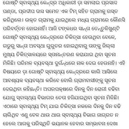
ଗୋଷ୍ଟି ସ୍ବାସ୍ଥ୍ୟ କେନ୍ଦ୍ର ଅଧିକାରୀ ଡ଼ା ସମଲାଇ ପ୍ରସାଦ
ପଣ୍ଡା, ପ୍ରଦୀପ ଦାସ ସମେତ ଏକ ଟିମ୍ ସହିତ ଗ୍ରାମକୁ ଗସ୍ତ
କରିଥିଲେ। ଉକ୍ତ ଗ୍ରାମକୁ ଯାଇଥିଲେ ମଧ୍ୟ ଗ୍ରାମରେ କୌଣସି
ପରିବର୍ତ୍ତନ ହୋଇନାହିଁ। ଆଜି ଟଙ୍କଧର ସାନ୍ତା ତେନ୍ତୁଳିଖୁଣ୍ଟି
ଗୋଷ୍ଟି ସ୍ବାସ୍ଥ୍ୟ କେନ୍ଦ୍ରରେ ଚିକିତ୍ସା ହେଉଥିବା ବେଳେ,
ଗଡୁରୁ ସାନ୍ତା ଅବସ୍ଥା ଗୁରୁତର ହୋଇଥିବାରୁ ତାଙ୍କୁ ଜିଲ୍ଲା
ମୁଖ୍ୟ ଚିକିତ୍ସାଳୟରେ ସ୍ତାନାନ୍ତରଣ କରାଯାଇ ଥିବା ସୂଚନା
ମିଳିଛି। ପରିମଳ ବ୍ୟବସ୍ଥା ଦୁର୍ଗନ୍ଧରେ ନାକ ଦେଇ ହେଉନାହି। ଏହି
ବିଷୟରେ ଡ଼ା ଗୋଷ୍ଟି ସ୍ବାସ୍ଥ୍ୟ କେନ୍ଦ୍ରରେ କାଲି ଆସିଲେ
ଆବଶ୍ୟକ ବ୍ୟବସ୍ଥା କରିବେ ବୋଲି ଗ୍ରାମବାସୀଙ୍କୁ ସୂଚନା
ଦେଇଥିବା କହିଛନ୍ତି। ଅପରପକ୍ଷରେ ଦିନକୁ ଦିନ ରୋଗୀ ବଢିବା
ଯୋଗୁ ସ୍ବାସ୍ଥ୍ୟ ବିଭାଗର ଚେତା ହଜିଯାଇଥିବା ସୂଚନା ମିଳିଛି।
ଏଠାରେ ସ୍ବାସ୍ଥ୍ୟ ଟିମ୍ ଯାଇ ଚିକିତ୍ସା ନକଲେ ଦିନକୁ ଦିନ ବଢି
ଚାଲିଥିବ ଏଣୁ ବେଳ ଥାଉ ଥାଉ ସ୍ବାସ୍ଥ୍ୟ ବିଭାଗ ଜାଗ୍ରତ ନ
ହେଲେ ଆଗକୁ ପରିସ୍ଥିତି ଭୟାନକ ହେବାର ସମ୍ଭାବନା ଦେଖା