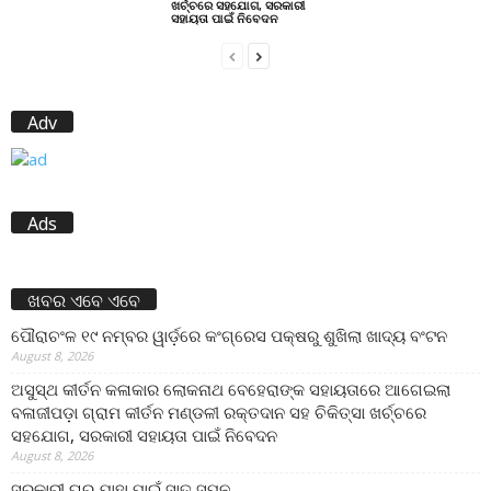
ଖର୍ଚ୍ଚରେ ସହଯୋଗ, ସରକାରୀ
ସହାୟତା ପାଇଁ ନିବେଦନ
Adv
Ads
ଖବର ଏବେ ଏବେ
ପୌରାଚଂଳ ୧୯ ନମ୍ବର ୱାର୍ଡ଼ରେ କଂଗ୍ରେସ ପକ୍ଷରୁ ଶୁଖିଲା ଖାଦ୍ୟ ବଂଟନ
August 8, 2026
ଅସୁସ୍ଥ କୀର୍ତନ କଳାକାର ଲୋକନାଥ ବେହେରାଙ୍କ ସହାୟତାରେ ଆଗେଇଲା
ବଳାଜୀପଡ଼ା ଗ୍ରାମ କୀର୍ତନ ମଣ୍ଡଳୀ ରକ୍ତଦାନ ସହ ଚିକିତ୍ସା ଖର୍ଚ୍ଚରେ
ସହଯୋଗ, ସରକାରୀ ସହାୟତା ପାଇଁ ନିବେଦନ
August 8, 2026
ସରକାରୀ ଘର ଯାହା ପାଇଁ ସାତ ସପନ