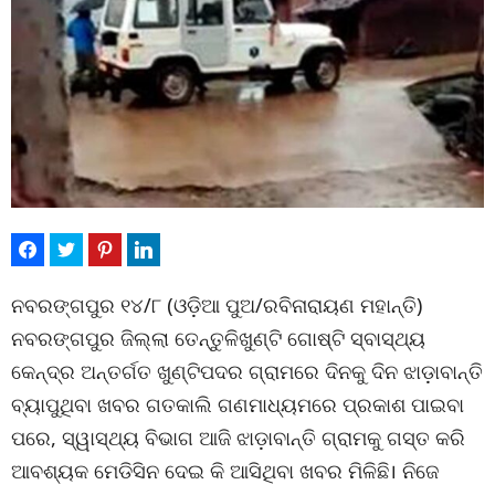
ନବରଙ୍ଗପୁର ୧୪/୮ (ଓଡ଼ିଆ ପୁଅ/ରବିନାରାୟଣ ମହାନ୍ତି)
ନବରଙ୍ଗପୁର ଜିଲ୍ଲା ତେନ୍ତୁଳିଖୁଣ୍ଟି ଗୋଷ୍ଟି ସ୍ବାସ୍ଥ୍ୟ
କେନ୍ଦ୍ର ଅନ୍ତର୍ଗତ ଖୁଣ୍ଟିପଦର ଗ୍ରାମରେ ଦିନକୁ ଦିନ ଝାଡ଼ାବାନ୍ତି
ବ୍ୟାପୁଥିବା ଖବର ଗତକାଲି ଗଣମାଧ୍ୟମରେ ପ୍ରକାଶ ପାଇବା
ପରେ, ସ୍ୱାସ୍ଥ୍ୟ ବିଭାଗ ଆଜି ଝାଡ଼ାବାନ୍ତି ଗ୍ରାମକୁ ଗସ୍ତ କରି
ଆବଶ୍ୟକ ମେଡିସିନ ଦେଇ କି ଆସିଥିବା ଖବର ମିଳିଛି। ନିଜେ