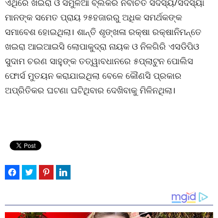
ଏଥିରେ ଖଇରା ଓ ସିମୁଳିଆ ବ୍ଲକର ନିର୍ବାଚିତ ସଦସ୍ୟ/ସଦସ୍ୟା
ମାନଙ୍କ ସମେତ ପ୍ରାୟ ୨୫ହଜାରରୁ ଅଧିକ ସମର୍ଥକଙ୍କ
ସମାବେଶ ହୋଇଥିଲା। ଶାନ୍ତି ଶୃଙ୍ଖଳା ରକ୍ଷା ରକ୍ଷାନିମନ୍ତେ
ଖଇରା ଆଇଆଇସି ଲୋପାକୁଦ୍ରା ନାୟକ ଓ ନିଳଗିରି ଏସଡିପିଓ
ସୁଦାମ ଚରଣ ସାହୁଙ୍କ ତତ୍ୱାବଧାନରେ ୫ପ୍ଲାଟୁନ ପୋଲିସ
ଫୋର୍ସ ମୁତୟନ କରାଯାଇଥିଲା ବେଳେ କୌଣସି ପ୍ରକାର
ଅପ୍ରିତିକର ଘଟଣା ଘଟିଥିବାର ଦେଖିବାକୁ ମିଳିନଥିଲା।