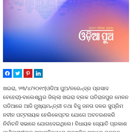
ଖଇରା, ୨୩/୪/୨୦୧୯(ଓଡିଆ ପୁଅ/ନରେନ୍ଦ୍ର ପ୍ରସାଦ
ବେହେରା)-ବାଲେଶ୍ୱର ଜିଲ୍ଲା ଖଇରା ବ୍ଲକ ପତିରାଜପୁର ମେଳନ
ପଡିଆରେ ଆଜି ମୁଖ୍ୟମନ୍ତ୍ରୀ ତଥା ବିଜୁ ଜନତା ଦଳର ସୁପ୍ରିମ
ନବୀନ ପଟ୍ଟନାୟକ ହେଲିକେପ୍ଟର ଯୋଗେ ଅବତରଣକରି
ନିର୍ବାଚନି ସଭାରେ ଯୋଗଦେଇଥିଲେ। ବିଧାୟକ ଜ୍ୟୋତି ପ୍ରକାଶ