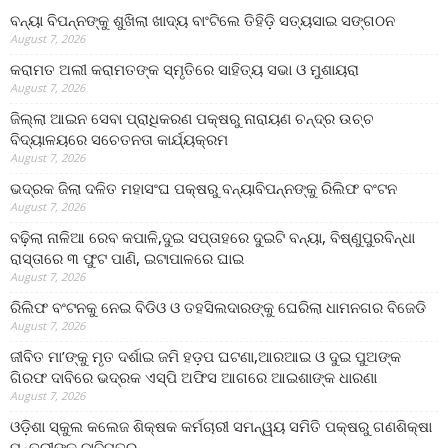
ବନ୍ୟା ବିପନ୍ନଙ୍କୁ ଶୁଖିଲା ଖାଦ୍ୟ ବାଂଟିଲେ ତିହିଡି଼ ସତ୍ୟସାଇ ସଙ୍ଗଠନ
August 7, 2026
କରାମତ ଅଲୀ କରାମତଙ୍କ ସ୍ମୃତିରେ ସାହିତ୍ୟ ସଭା ଓ ମୁଶାୟରା
August 7, 2026
ଜିଲ୍ଲା ଆଇନ ସେବା ପ୍ରାଧିକରଣ ପକ୍ଷରୁ ନାରାୟଣ ଚନ୍ଦ୍ର ଉଚ୍ଚ
ବିଦ୍ୟାଳୟରେ ସଚେତନତା କାର୍ଯ୍ୟକ୍ରମ
August 7, 2026
ଭଦ୍ରକ ଜିଲା ଦଳିତ ମହାସଂଘ ପକ୍ଷରୁ ବନ୍ୟାବିପନ୍ନଙ୍କୁ ରିଲିଫ ବଂଟନ
August 7, 2026
ବଢ଼ିଲା ନାଳିଆ ରେବ କପାଳି,ଦୁଇ ସପ୍ତାହରେ ଦୁଇଟି ବନ୍ୟା, ବିଷ୍ଣୁପୁରବିନ୍ଧା
ରାସ୍ତାରେ ୩ ଫୁଟ ପାଣି, ଇଟାପାଳରେ ଘାଇ
August 7, 2026
ରିଲିଫ ବଂଟନକୁ ନେଇ ବିଡିଓ ଓ ତହସିଲଦାରଙ୍କୁ ଘେରିଲା ଧାମନଗର ବିଜେଡି
August 7, 2026
ଜୀବିତ ମା’ଙ୍କୁ ମୃତ ଦର୍ଶାଇ ଜମି ହଡ଼ପ ଘଟଣା,ଆରଆଇ ଓ ଦୁଇ ପୁଅଙ୍କ
ଗିରଫ ଦାବିରେ ଭଦ୍ରକ ଏସ୍‌ପି ଅଫିସ ଆଗରେ ଆଇଶାଙ୍କ ଧାରଣା
August 7, 2026
ଓଡ଼ିଶା ସ୍କୁଲ କଲେଜ ଶିକ୍ଷକ କର୍ମଚାରୀ ସମନ୍ୱୟ ସମିତି ପକ୍ଷରୁ ଗଣଶିକ୍ଷା
ମନ୍ତ୍ରୀଙ୍କୁ ଦାବିପତ୍ର