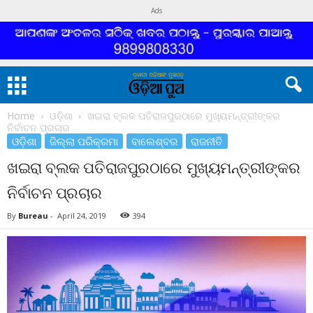
Ads
Home
ଓଡ଼ିଶା
ଖଇରା ବ୍ଲକ ପତିରାଜପୁରଠାରେ ମୁଖ୍ୟମନ୍ତ୍ରୀଙ୍କର
ନିର୍ବାଚନ ପ୍ରଚାର
ଓଡ଼ିଶା
ଜିଲ୍ଲା ପରିକ୍ରମା
ବାଲେଶ୍ବର
ରାଜନୀତି
ଖଇରା ବ୍ଲକ ପତିରାଜପୁରଠାରେ ମୁଖ୍ୟମନ୍ତ୍ରୀଙ୍କର
ନିର୍ବାଚନ ପ୍ରଚାର
By
Bureau
-
April 24, 2019
394