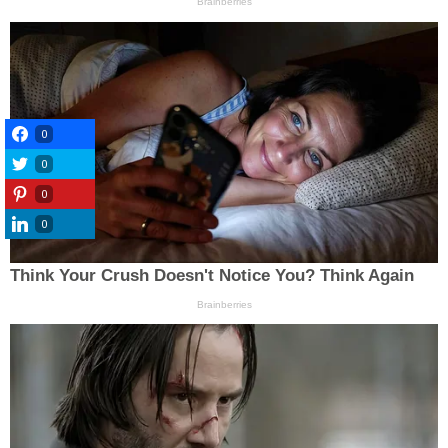
0
0
0
0