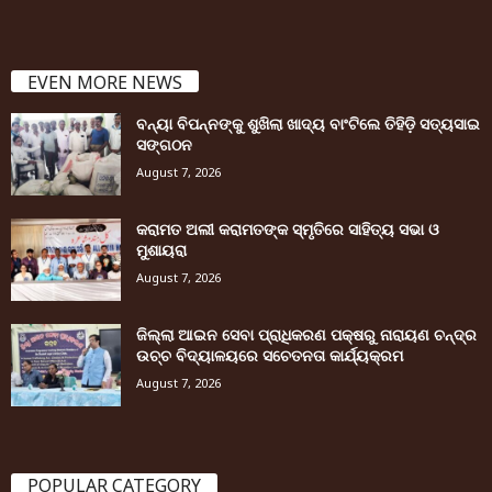
EVEN MORE NEWS
ବନ୍ୟା ବିପନ୍ନଙ୍କୁ ଶୁଖିଲା ଖାଦ୍ୟ ବାଂଟିଲେ ତିହିଡି଼ ସତ୍ୟସାଇ
ସଙ୍ଗଠନ
August 7, 2026
କରାମତ ଅଲୀ କରାମତଙ୍କ ସ୍ମୃତିରେ ସାହିତ୍ୟ ସଭା ଓ
ମୁଶାୟରା
August 7, 2026
ଜିଲ୍ଲା ଆଇନ ସେବା ପ୍ରାଧିକରଣ ପକ୍ଷରୁ ନାରାୟଣ ଚନ୍ଦ୍ର
ଉଚ୍ଚ ବିଦ୍ୟାଳୟରେ ସଚେତନତା କାର୍ଯ୍ୟକ୍ରମ
August 7, 2026
POPULAR CATEGORY