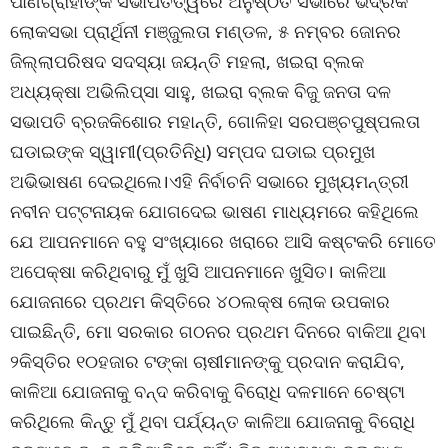
ପାଣିଗ୍ରାହୀଙ୍କ ସଭାପତିତ୍ୱରେ ଅନୁଷ୍ଠିତ ସଭାରେ ଭଦ୍ରକ
ଲୋକସଭା ପ୍ରାର୍ଥିନୀ ମଞ୍ଜୁଲତା ମଣ୍ଡଳ, ୫ ନମ୍ବର ଜୋନର
ଜିଲ୍ଲାପରିଷଦ ସଦସ୍ୟା ଜୟନ୍ତି ମହଲା, ଖଇରା ବ୍ଲକ
ଅଧ୍ୟକ୍ଷା ଅଭିଲିପ୍ସା ସାହୁ, ଖଇରା ବ୍ଲକ ବିଜୁ ଜନତା ଦଳ
ସଭାପତି ବ୍ରଜକିଶୋର ମହାନ୍ତି, ଗୋଳିହା ସରପଞ୍ଚପୁଷ୍ପଲତା
ଘଡାଇଙ୍କ ସ୍ୱାମୀ(ପ୍ରତିନିଧି) ସମ୍ପଦ ଘଡାଇ ପ୍ରମୁଖ
ଅଭିଭାଷଣ ଦେଇଥିଲେ।ଏହି ନିର୍ବାଚନି ସଭାରେ ମୁଖ୍ୟମନ୍ତ୍ରୀ
ନବୀନ ପଟ୍ଟନାୟକ ଯୋଗଦେଇ ଭାଷଣ ମାଧ୍ୟମରେ କହିଥିଲେ
ଯେ ଆପନମାନେ ବହୁ ସଂଖ୍ୟାରେ ଖରାରେ ଆସି କଷ୍ଟକରି ମୋତେ
ଅପେକ୍ଷା କରିଥିବାରୁ ମୁଁ ଖୁସି ଆପନମାନେ ଖୁସିତ। କାଳିଆ
ଯୋଜନାରେ ପ୍ରଥମ କିସ୍ତିରେ ୪୦ଲକ୍ଷ ଲୋକ ଉପକାର
ପାଇଛିନ୍ତି, ମୋ ସରକାର ଗଠନର ପ୍ରଥମ ଦିନରେ ବାକିଆ ଥିବା
୨କିସ୍ତିର ୧୦ହଜାର ଟଙ୍କା ଚାଷୀମାନଙ୍କୁ ପ୍ରଦାନ କରାଯିବ,
କାଳିଆ ଯୋଜନାକୁ ବନ୍ଦ କରିବାକୁ ବିରୋଧି ଦଳମାନେ ଚେଷ୍ଟା
କରିଥିଲେ କିନ୍ତୁ ମୁଁ ଥିବା ପର୍ଯ୍ୟନ୍ତ କାଳିଆ ଯୋଜନାକୁ ବିରୋଧି