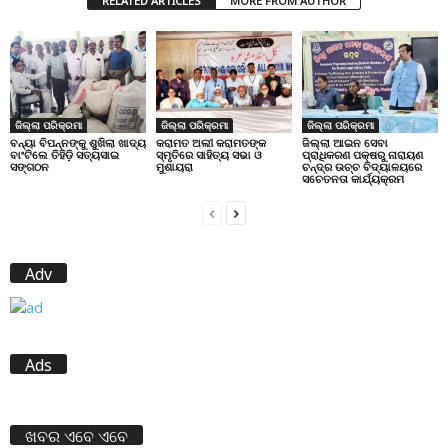
RELATED ARTICLES
MORE FROM AUTHOR
ଜିଲ୍ଲା ପରିକ୍ରମା
ଜିଲ୍ଲା ପରିକ୍ରମା
ଜିଲ୍ଲା ପରିକ୍ରମା
ବନ୍ୟା ବିପନ୍ନଙ୍କୁ ଶୁଖିଲା ଖାଦ୍ୟ
କରାମତ ଅଲୀ କରାମତଙ୍କ
ଜିଲ୍ଲା ଆଇନ ସେବା
ବାଂଟିଲେ ତିହିଡି଼ ସତ୍ୟସାଇ
ସ୍ମୃତିରେ ସାହିତ୍ୟ ସଭା ଓ
ପ୍ରାଧିକରଣ ପକ୍ଷରୁ ନାରାୟଣ
ସଙ୍ଗଠନ
ମୁଶାୟରା
ଚନ୍ଦ୍ର ଉଚ୍ଚ ବିଦ୍ୟାଳୟରେ
ସଚେତନତା କାର୍ଯ୍ୟକ୍ରମ
Adv
Ads
ଖବର ଏବେ ଏବେ