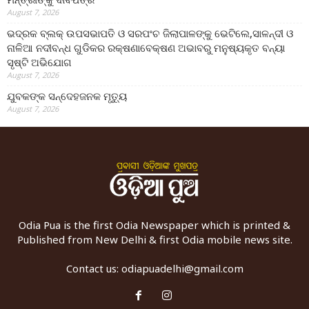
August 7, 2026
ଭଦ୍ରକ ବ୍ଲକ୍ ଉପସଭାପତି ଓ ସରପଂଚ ଜିଲାପାଳଙ୍କୁ ଭେଟିଲେ,ସାଳନ୍ଦୀ ଓ
ନାଳିଆ ନଦୀବନ୍ଧ ଗୁଡିକର ରକ୍ଷଣାବେକ୍ଷଣ ଅଭାବରୁ ମନୁଷ୍ୟକୃତ ବନ୍ୟା
ସୃଷ୍ଟି ଅଭିଯୋଗ
August 7, 2026
ଯୁବକଙ୍କ ସନ୍ଦେହଜନକ ମୃତ୍ୟୁ
August 7, 2026
Odia Pua is the first Odia Newspaper which is printed &
Published from New Delhi & first Odia mobile news site.
Contact us:
odiapuadelhi@gmail.com