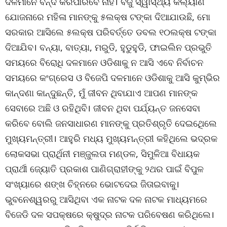
ଦଳମାନେ ବନ୍ଦ କରିପାରିବେ ନାହିଁ। ବିଜୁ ସ୍ୱାସ୍ଥ୍ୟ କଲ୍ୟାଣ
ଯୋଜନାରେ ମହିଳା ମାନଙ୍କୁ ୫ଲକ୍ଷ ଟଙ୍କା ଦିଆଯାଉଛି, ମୋ
ସରକାର ଆସିଲେ ୫ଲକ୍ଷ ପରିବର୍ତ୍ତେ ଡବଲ ୧୦ଲକ୍ଷ ଟଙ୍କା
ଦିଆଯିବ। ବନ୍ୟା, ବାତ୍ୟା, ମରୁଡି, ହୁଡୁହୁଡି, ଫାଇଲିନ ପ୍ରଭୁତି
ସମୟରେ ବିରୋଧି ଦଳମାନେ ଓଡିଶାକୁ ନ ଆସି ଏବେ ନିର୍ବାଚନ
ସମୟରେ କଂଗ୍ରେସ ଓ ବିଜେପି ଦଳମାନେ ଓଡିଶାକୁ ଆସି କୁମ୍ଭିର
କାନ୍ଦଣା କାନ୍ଦୁଛନ୍ତି, ମୁଁ ଜୀବନ ଥିବାଯାଏ ଆପଣ ମାନଙ୍କ
ସେବାରେ ଅଛି ଓ ରହିଥିବି। ଜୀବନ ଥିବା ପର୍ଯ୍ୟନ୍ତ ଜନସେବା
କରିବେ ବୋଲି ଜନସାଧାରଣ ମାନଙ୍କୁ ପ୍ରତିଶ୍ରୃତି ଦେଇଥିେଲେ
ମୁଖ୍ୟମନ୍ତ୍ରୀ। ଆହୁରି ମଧ୍ୟ ମୁଖ୍ୟମନ୍ତ୍ରୀ କହିଥିଲେ ଭଦ୍ରକ
ଲୋକସଭା ପ୍ରାର୍ଥିନୀ ମଞ୍ଜୁଲତା ମଣ୍ଡଳ, ସିମୁଳିଆ ବିଧାୟକ
ପ୍ରାର୍ଥୀ ଜ୍ୟୋତି ପ୍ରକାଶ ପାଣିଗ୍ରାହୀଙ୍କୁ ୨ଥର ପାଇଁ ବିପୁଳ
ସଂଖ୍ୟାରେ ଶଙ୍ଖ ଚିହ୍ନରେ ଭୋଟଦେଇ ଜିତାଇବାକୁ।
ଭୁବନେଶ୍ୱରରୁ ଆସିଥିବା ଏକ ନାଟକ ଦଳ ନାଟକ ମାଧ୍ୟମରେ
ବିଜେଡି ଦଳ ସପକ୍ଷରେ କ୍ଷୁଦ୍ର ନାଟକ ପରିବେଷଣ କରିଥିଲେ।