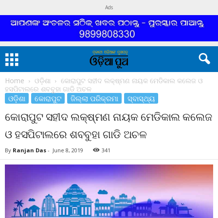
Ads
Home
ଓଡ଼ିଶା
କୋରାପୁଟ ସହୀଦ ଲକ୍ଷ୍ମଣ ନାୟକ ମେଡିକାଲ କଲେଜ ଓ
ହସପିଟାଲରେ ଶବବୁହା ଗାଡି ଅଚଳ
ଓଡ଼ିଶା
କୋରାପୁଟ
ଜିଲ୍ଲା ପରିକ୍ରମା
ସ୍ବାସ୍ଥ୍ୟ
କୋରାପୁଟ ସହୀଦ ଲକ୍ଷ୍ମଣ ନାୟକ ମେଡିକାଲ କଲେଜ
ଓ ହସପିଟାଲରେ ଶବବୁହା ଗାଡି ଅଚଳ
By
Ranjan Das
-
June 8, 2019
341