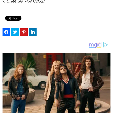
ସାଧାରଣରେ ଦାବି ହେଉଛି ।