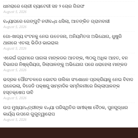
ଧାମରାରେ ଚୋରୀ ବ୍ୟାଟେରୀ ସହ ୨ ଚୋର ଗିରଫ
August 5, 2026
ବନ୍ୟାପରେ ଗେଙ୍ଗୁଟି ନଦୀବନ୍ଧ ଧସିଲା, ଆତଙ୍କିତ ଗ୍ରାମବାସୀ
August 5, 2026
ଗୋ-ଖାଦ୍ୟ ବଂଟନକୁ ନେଇ ଉତେଜନା, ଅନିୟମିତତା ଅଭିଯୋଗ, ଧୁଷୁରି
ଥାନାରେ ଏତଲା; ଭିଡିଓ ଭାଇରାଲ
August 5, 2026
ଏରେଇଁ ଗ୍ରାମରେ ପାଗଳା ମାଙ୍କଡର ଆତଙ୍କ, ୩୦ରୁ ଅଧିକ ଆହତ, ବନ
ବିଭାଗର ନିଷ୍କ୍ରିୟତା, ଜିଲାପାଳଙ୍କୁ ଅଭିଯୋଗ ପରେ ଧରାହେଲା ମାଙ୍କଡ
August 5, 2026
ଭଦ୍ରକ ପୌରଂଚଳରେ ଭୋଟର ତାଲିକା ସଂଶୋଧନ ପ୍ରକ୍ରିୟାକୁ ନେଇ ବିବାଦ
ଘନେଇଲା, ବିଜେଡି ପକ୍ଷରୁ ସାମ୍ବାଦିକ ସମ୍ମିଳନୀରେ ଜିଲ୍ଲାପାଳଙ୍କ
ହସ୍ତକ୍ଷେପ ଦାବି
August 5, 2026
ଉପ ମୁଖ୍ୟମନ୍ତ୍ରୀଙ୍କ ବନ୍ୟା ପରିସ୍ଥିତିର ସମୀକ୍ଷା ବୈଠକ, ପୁନରୁଦ୍ଧାର
କାର୍ଯ୍ୟ ଉପରେ ଗୁରୁତ୍ୱାରୋପ
August 5, 2026