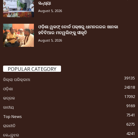
ସନ୍ଧ୍ୟା
August 5, 2026
ଓଡ଼ିଶା ୱକଫ୍ ବୋର୍ଡ ପକ୍ଷରୁ ଧାମନଗରର ଖାନକା
ହବିବିଆର ମତୱଲିଙ୍କୁ ସୀକୃତି
August 5, 2026
POPULAR CATEGORY
39135
ଜିଲ୍ଲା ପରିକ୍ରମା
24318
ଓଡ଼ିଶା
17092
ଭଦ୍ରକ
9169
ଜାତୀୟ
7541
Top News
6275
ରାଜନୀତି
4241
କେନ୍ଦୁଝର