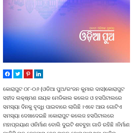
କୋରାପୁଟ ୦୮-୦୬ (ଓଡିଆ ପୁଅ/ରଂଜନ କୁମାର ଦାସ)କୋରାପୁଟ
ସହୀଦ ଲକ୍ଷ୍ମଣ ନାୟକ ମେଡିକାଲ କଲେଜ ଓ ହସପିଟାଲରେ
ସମସ୍ୟା ଦିନକୁ ବୃଦ୍ଧି ପାଇବାରେ ଲାଗିଛି ।ଏବେ ଆଉ ଗୋଟିଏ
ସମସ୍ୟା ଦେଖାଦେଇଛି ।କୋରାପୁଟ କଲେଜ ହସପିଟାଲରେ
ମହାପ୍ରୟାଣ ଓନିର୍ମାଣ ବୋଲି ଦୁଇଟି ଶବବୁହା ଗାଡି ରହିଛି ।ନିର୍ମାଣ