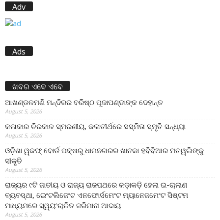
Adv
Ads
ଖବର ଏବେ ଏବେ
ଆଖଣ୍ଡଳମଣି ମନ୍ଦିରର ବରିଷ୍ଠ ପୂଜାପଣ୍ଡାଙ୍କ ଦେହାନ୍ତ
August 5, 2026
କଳାକାର ଚିରକାଳ ସ୍ମରଣୀୟ, କଳାତୀର୍ଥରେ ସସ୍ମିତା ସ୍ମୃତି ସନ୍ଧ୍ୟା
August 5, 2026
ଓଡ଼ିଶା ୱକଫ୍ ବୋର୍ଡ ପକ୍ଷରୁ ଧାମନଗରର ଖାନକା ହବିବିଆର ମତୱଲିଙ୍କୁ
ସୀକୃତି
August 5, 2026
ରାଜ୍ୟର ୯ଟି ଜାତୀୟ ଓ ରାଜ୍ୟ ରାଜପଥରେ କଡ଼ାକଡ଼ି ହେଲା ଇ-ଚାଲାଣ
ବ୍ୟବସ୍ଥା, ଇେଂଟଲିଜେଂଟ ଏନଫୋର୍ସମେଂଟ ମ୍ୟାନେଜମେଂଟ ସିଷ୍ଟମ
ମାଧ୍ୟମରେ ସ୍ୱୟଂଚାଳିତ ଜରିମାନା ଆଦାୟ
August 5, 2026