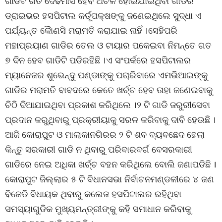
ଗାଡିଟି ଗତ ଦେଢମାସ ହେବ ଅଚଳ ହୋଇଯାଇଥିବା ଗାଡିର
ଡ୍ରାଇଭର ହସପିଟାଲ କର୍ତୂପକ୍ଷଙ୍କୁ ଜଣେଇଥିଲେ ସୁଦ୍ଧା ଏ
ପର୍ଯ୍ୟନ୍ତ କୈାଣସି ମରାମତି କରାଯାଇ ନାହିଁ ।ସେହିପରି
ମହାପ୍ରୟାଣ ଗାଡିର ତେଲ ଓ ଟାୟାର ପକେଇବା ନିମନ୍ତେ ଗତ
୭ ଦିନ ହେବ ଗାଡିଟି ପଡିରହିଛି ।ଏ ସଂପର୍କରେ ହସପିଟାଲର
ମ୍ୟାନେଜର ଶୁଭେନ୍ଦୁ ପଣ୍ଡାଙ୍କୁ ପଚାରିବାରେ ଏମଭିଆଇଙ୍କୁ
ଗାଡିର ମରାମତି ବାବଦରେ କେତେ ଖର୍ଚ୍ଚ ହେବ ତାହା ଜଣେଇବାକୁ
ଚିଠି ଦିଆଯାଇଥିବା ପ୍ରକାଶ କରିଥିଲେ ।୨ ଟି ଗାଡି ଜରୁରୀସେବା
ପ୍ରଦାନ କରୁଥିବାରୁ ପ୍ରକ୍ରୀୟାକୁ ସରଳ କରିବାକୁ ଦାବି ହେଉଛି ।
ଆଜି କୋରାପୁଟ ଓ ମାଲାକାନଗିରର ୨ ଟି ଶବ ବ୍ୟବଛେଦ ହେଲା
କିନ୍ତୁ ସରକାରୀ ଗାଡି ନ ଥିବାରୁ ପରିବାରବର୍ଗ ବେସରକାରୀ
ଗାଡିରେ ନେଇ ଅଧିକା ଖର୍ଚ୍ଚ ବହନ କରିଥିଲେ ବୋଲି ଜଣାପଡିଛି ।
କୋରାପୁଟ ଜିଲ୍ଲାର ୫ ଟି ବିଧାନସଭା ନିର୍ବାଚନମଣ୍ଡଳୀରେ ୪ ଜଣ
ବିଜେଡି ବିଧାୟକ ଥିବାରୁ କଲେଜ ହସପିଟାଲର ରହିଥିବା
ସମସ୍ୟାଗୁଡିକ ମୁଖ୍ୟମନ୍ତ୍ରୀଙ୍କୁ କହି ସମାଧାନ କରିବାକୁ