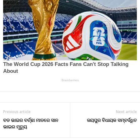
Previous article
Next article
ବଡ ଭାଇର ବର୍ଚ୍ଛା ମାଡରେ ସାନ
ଜୟପୁର ବିଧାୟକ ସମ୍ବର୍ଦ୍ଧିତ
ଭାଇର ମୃତ୍ୟୁ