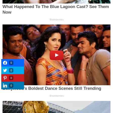
0
0
0
0