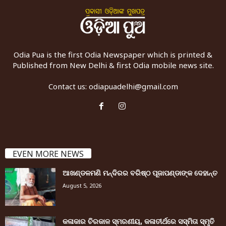
Odia Pua is the first Odia Newspaper which is printed &
Published from New Delhi & first Odia mobile news site.
Contact us:
odiapuadelhi@gmail.com
EVEN MORE NEWS
ଆଖଣ୍ଡଳମଣି ମନ୍ଦିରର ବରିଷ୍ଠ ପୂଜାପଣ୍ଡାଙ୍କ ଦେହାନ୍ତ
August 5, 2026
କଳାକାର ଚିରକାଳ ସ୍ମରଣୀୟ, କଳାତୀର୍ଥରେ ସସ୍ମିତା ସ୍ମୃତି