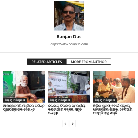
Ranjan Das
https://www.odiapua.com
RELATED ARTICLES
MORE FROM AUTHOR
ଜିଲ୍ଲା ପରିକ୍ରମା
ଜିଲ୍ଲା ପରିକ୍ରମା
ଜିଲ୍ଲା ପରିକ୍ରମା
ଆଖଣ୍ଡଳମଣି ମନ୍ଦିରର ବରିଷ୍ଠ
କଳାକାର ଚିରକାଳ ସ୍ମରଣୀୟ,
ଓଡ଼ିଶା ୱକଫ୍ ବୋର୍ଡ ପକ୍ଷରୁ
ପୂଜାପଣ୍ଡାଙ୍କ ଦେହାନ୍ତ
କଳାତୀର୍ଥରେ ସସ୍ମିତା ସ୍ମୃତି
ଧାମନଗରର ଖାନକା ହବିବିଆର
ସନ୍ଧ୍ୟା
ମତୱଲିଙ୍କୁ ସୀକୃତି