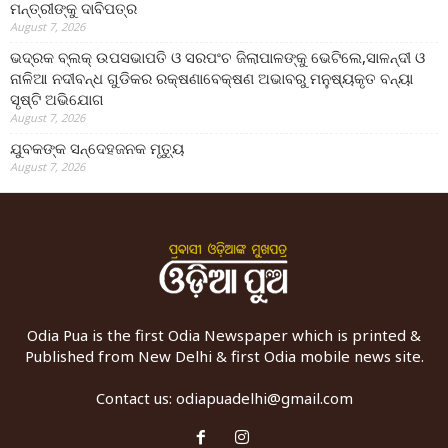
ମନ୍ତ୍ରୀଙ୍କୁ ଦାବିପତ୍ର
August 7, 2026
ଭଦ୍ରକ ବ୍ଲକ୍ ଉପସଭାପତି ଓ ସରପଂଚ ଜିଲାପାଳଙ୍କୁ ଭେଟିଲେ,ସାଳନ୍ଦୀ ଓ
ନାଳିଆ ନଦୀବନ୍ଧ ଗୁଡିକର ରକ୍ଷଣାବେକ୍ଷଣ ଅଭାବରୁ ମନୁଷ୍ୟକୃତ ବନ୍ୟା
ସୃଷ୍ଟି ଅଭିଯୋଗ
August 7, 2026
ଯୁବକଙ୍କ ସନ୍ଦେହଜନକ ମୃତ୍ୟୁ
August 7, 2026
Odia Pua is the first Odia Newspaper which is printed &
Published from New Delhi & first Odia mobile news site.
Contact us:
odiapuadelhi@gmail.com