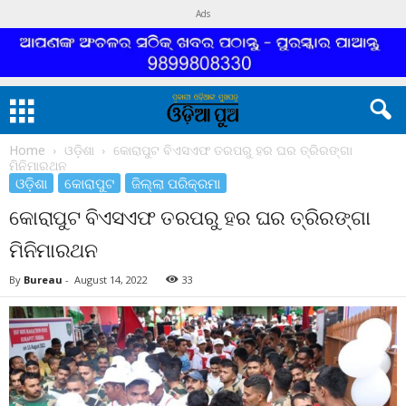
Ads
Home
ଓଡ଼ିଶା
କୋରାପୁଟ ବିଏସଏଫ ତରପରୁ ହର ଘର ତ୍ରିରଙ୍ଗା
ମିନିମାରଥନ
ଓଡ଼ିଶା
କୋରାପୁଟ
ଜିଲ୍ଲା ପରିକ୍ରମା
କୋରାପୁଟ ବିଏସଏଫ ତରପରୁ ହର ଘର ତ୍ରିରଙ୍ଗା
ମିନିମାରଥନ
By
Bureau
-
August 14, 2022
33