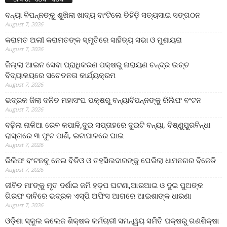
ବନ୍ୟା ବିପନ୍ନଙ୍କୁ ଶୁଖିଲା ଖାଦ୍ୟ ବାଂଟିଲେ ତିହିଡି଼ ସତ୍ୟସାଇ ସଙ୍ଗଠନ
August 7, 2026
କରାମତ ଅଲୀ କରାମତଙ୍କ ସ୍ମୃତିରେ ସାହିତ୍ୟ ସଭା ଓ ମୁଶାୟରା
August 7, 2026
ଜିଲ୍ଲା ଆଇନ ସେବା ପ୍ରାଧିକରଣ ପକ୍ଷରୁ ନାରାୟଣ ଚନ୍ଦ୍ର ଉଚ୍ଚ
ବିଦ୍ୟାଳୟରେ ସଚେତନତା କାର୍ଯ୍ୟକ୍ରମ
August 7, 2026
ଭଦ୍ରକ ଜିଲା ଦଳିତ ମହାସଂଘ ପକ୍ଷରୁ ବନ୍ୟାବିପନ୍ନଙ୍କୁ ରିଲିଫ ବଂଟନ
August 7, 2026
ବଢ଼ିଲା ନାଳିଆ ରେବ କପାଳି,ଦୁଇ ସପ୍ତାହରେ ଦୁଇଟି ବନ୍ୟା, ବିଷ୍ଣୁପୁରବିନ୍ଧା
ରାସ୍ତାରେ ୩ ଫୁଟ ପାଣି, ଇଟାପାଳରେ ଘାଇ
August 7, 2026
ରିଲିଫ ବଂଟନକୁ ନେଇ ବିଡିଓ ଓ ତହସିଲଦାରଙ୍କୁ ଘେରିଲା ଧାମନଗର ବିଜେଡି
August 7, 2026
ଜୀବିତ ମା’ଙ୍କୁ ମୃତ ଦର୍ଶାଇ ଜମି ହଡ଼ପ ଘଟଣା,ଆରଆଇ ଓ ଦୁଇ ପୁଅଙ୍କ
ଗିରଫ ଦାବିରେ ଭଦ୍ରକ ଏସ୍‌ପି ଅଫିସ ଆଗରେ ଆଇଶାଙ୍କ ଧାରଣା
August 7, 2026
ଓଡ଼ିଶା ସ୍କୁଲ କଲେଜ ଶିକ୍ଷକ କର୍ମଚାରୀ ସମନ୍ୱୟ ସମିତି ପକ୍ଷରୁ ଗଣଶିକ୍ଷା