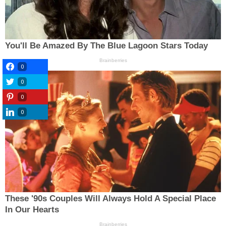
0
0
0
0