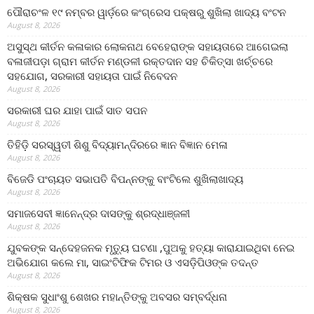
ପୌରାଚଂଳ ୧୯ ନମ୍ବର ୱାର୍ଡ଼ରେ କଂଗ୍ରେସ ପକ୍ଷରୁ ଶୁଖିଲା ଖାଦ୍ୟ ବଂଟନ
August 8, 2026
ଅସୁସ୍ଥ କୀର୍ତନ କଳାକାର ଲୋକନାଥ ବେହେରାଙ୍କ ସହାୟତାରେ ଆଗେଇଲା
ବଳାଜୀପଡ଼ା ଗ୍ରାମ କୀର୍ତନ ମଣ୍ଡଳୀ ରକ୍ତଦାନ ସହ ଚିକିତ୍ସା ଖର୍ଚ୍ଚରେ
ସହଯୋଗ, ସରକାରୀ ସହାୟତା ପାଇଁ ନିବେଦନ
August 8, 2026
ସରକାରୀ ଘର ଯାହା ପାଇଁ ସାତ ସପନ
August 8, 2026
ତିହିଡି଼ ସରସ୍ୱତୀ ଶିଶୁ ବିଦ୍ୟାମନ୍ଦିରରେ ଜ୍ଞାନ ବିଜ୍ଞାନ ମେଳା
August 8, 2026
ବିଜେଡି ପଂଚାୟତ ସଭାପତି ବିପନ୍ନଙ୍କୁ ବାଂଟିଲେ ଶୁଖିଲାଖାଦ୍ୟ
August 8, 2026
ସମାଜସେବୀ ଜ୍ଞାନେନ୍ଦ୍ର ଦାସଙ୍କୁ ଶ୍ରଦ୍ଧାଞ୍ଜଳୀ
August 8, 2026
ଯୁବକଙ୍କ ସନ୍ଦେହଜନକ ମୃତ୍ୟୁ ଘଟଣା ,ପୁଅକୁ ହତ୍ୟା କାରାଯାଇଥିବା ନେଇ
ଅଭିଯୋଗ କଲେ ମା, ସାଇଂଟିଫିକ ଟିମର ଓ ଏସଡ଼ିପିଓଙ୍କ ତଦନ୍ତ
August 8, 2026
ଶିକ୍ଷକ ସୁଧାଂଶୁ ଶେଖର ମହାନ୍ତିଙ୍କୁ ଅବସର ସମ୍ବର୍ଦ୍ଧନା
August 8, 2026