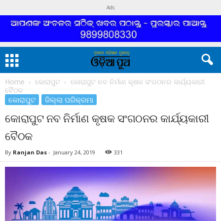
Ads
Home
କୋରାପୁଟ
କୋରାପୁଟ ନବ ନିର୍ମାଣ କୃଷକ ସଂଗଠନର କାର୍ଯ୍ୟକାରୀ
ବୈଠକ
କୋରାପୁଟ
ଜିଲ୍ଲା ପରିକ୍ରମା
କୋରାପୁଟ ନବ ନିର୍ମାଣ କୃଷକ ସଂଗଠନର କାର୍ଯ୍ୟକାରୀ
ବୈଠକ
By
Ranjan Das
-
January 24, 2019
331