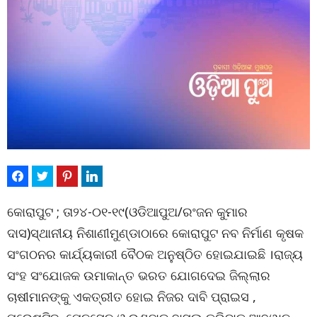
କୋରାପୁଟ ; ତା୨୪-୦୧-୧୯(ଓଡିଆପୁଅ/ରଂଜନ କୁମାର
ଦାସ)ସ୍ଥାନୀୟ ନିଶାଣୀମୁଣ୍ଡାଠାରେ କୋରାପୁଟ ନବ ନିର୍ମାଣ କୃଷକ
ସଂଗଠନର କାର୍ଯ୍ୟକାରୀ ବୈଠକ ଅନୁଷ୍ଠିତ ହୋଇଯାଇଛି ।ରାଜ୍ୟ
ସଂହ ସଂଯୋଜକ ଉମାକାନ୍ତ ଭରତ ଯୋଗଦେଇ ଜିଲ୍ଲାର
ଚାଷୀମାନଙ୍କୁ ଏକତ୍ରୀତ ହୋଇ ନିଜର ଦାବି ପ୍ରାଇସ ,