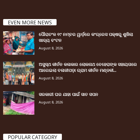
EVEN MORE NEWS
ପୌରାଚଂଳ ୧୯ ନମ୍ବର ୱାର୍ଡ଼ରେ କଂଗ୍ରେସ ପକ୍ଷରୁ ଶୁଖିଲା
ଖାଦ୍ୟ ବଂଟନ
August 8, 2026
ଅସୁସ୍ଥ କୀର୍ତନ କଳାକାର ଲୋକନାଥ ବେହେରାଙ୍କ ସହାୟତାରେ
ଆଗେଇଲା ବଳାଜୀପଡ଼ା ଗ୍ରାମ କୀର୍ତନ ମଣ୍ଡଳୀ...
August 8, 2026
ସରକାରୀ ଘର ଯାହା ପାଇଁ ସାତ ସପନ
August 8, 2026
POPULAR CATEGORY