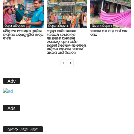
ଜିଲ୍ଲା ପରିକ୍ରମା
ଜିଲ୍ଲା ପରିକ୍ରମା
ଜିଲ୍ଲା ପରିକ୍ରମା
ପୌରାଚଂଳ ୧୯ ନମ୍ବର ୱାର୍ଡ଼ରେ
ଅସୁସ୍ଥ କୀର୍ତନ କଳାକାର
ସରକାରୀ ଘର ଯାହା ପାଇଁ ସାତ
କଂଗ୍ରେସ ପକ୍ଷରୁ ଶୁଖିଲା ଖାଦ୍ୟ
ଲୋକନାଥ ବେହେରାଙ୍କ
ସପନ
ବଂଟନ
ସହାୟତାରେ ଆଗେଇଲା
ବଳାଜୀପଡ଼ା ଗ୍ରାମ କୀର୍ତନ
ମଣ୍ଡଳୀ ରକ୍ତଦାନ ସହ ଚିକିତ୍ସା
ଖର୍ଚ୍ଚରେ ସହଯୋଗ, ସରକାରୀ
ସହାୟତା ପାଇଁ ନିବେଦନ
Adv
Ads
ଖବର ଏବେ ଏବେ