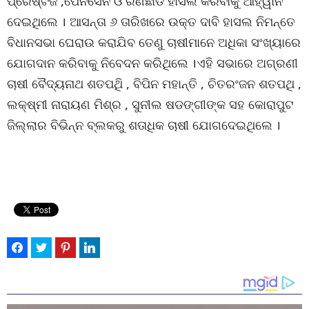
ପ୍ରେଷ୍ଟିଜ ,ପେନସେନ ଓ ରଣଛାଡ ହାସଲ କରିବାକୁ ଆହ୍ୱାନ
ଦେଇଥିଲେ । ଆସନ୍ତା ୬ ତାରିଖରେ ଉକ୍ତ ଦାବି ହାସଲ ନିମନ୍ତେ
ବିଧାନସଭା ଘେରାଉ କରାଯିବ ତେଣୁ ଚାଷୀମାନେ ଅଧିକା ସଂଖ୍ୟାରେ
ଯୋଗଦାନ କରିବାକୁ ନିବେଦନ କରିଥିଲେ ।ଏହି ସଭାରେ ଅଗ୍ରଣୀ
ଚାଷୀ ବୈଦ୍ୟନାଥ ଶତପଥିି , ବିପିନ ମହାନ୍ତି , ଚିତରଂଜନ ଶତପଥି ,
ଲକ୍ଷ୍ମୀ ନାରାୟଣ ମିଶ୍ର , ସୁନୀଲ ଷଡଙ୍ଗୀଙ୍କ ସହ କୋରାପୁଟ
ଜିଲ୍ଲାର ବିଭିନ୍ନ ବ୍ଲକରୁ ଶତାଧିକ ଚାଷୀ ଯୋଗଦେଇଥିଲେ ।