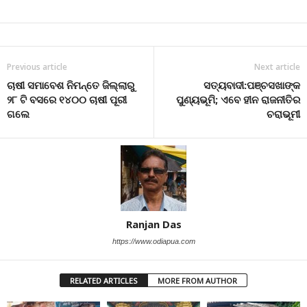
Previous article
Next article
ଚାଷୀ ସମାବେଶ ନିମନ୍ତେ ଜିଲ୍ଲାରୁ
ସତ୍ୟବାଦୀ:ପଞ୍ଚସଖାଙ୍କ
୨୮ ଟି ବସରେ ୧୪୦୦ ଚାଷୀ ପୂରୀ
ପୁଣ୍ୟଭୂମି; ଏବେ ହୀନ ରାଜନୀତିର
ଗଲେ
ଚରାଭୂମୀ
Ranjan Das
https://www.odiapua.com
RELATED ARTICLES
MORE FROM AUTHOR