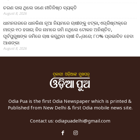
ଚରଣ ଦାସ ଥିଲେ ଜଣେ ନୀତିନିଷ୍ଠ ବ୍ୟକ୍ତି
August 8, 2026
ଧାମନଗରରେ ଧାନକିଣା ନୂଆ ନିୟମରେ ଚାଷୀଙ୍କୁ ଝଟ୍‌କା,ଏଗ୍ରିଷ୍ଟାକ୍‌ରେ
ମାତ୍ର ୧୦ ହଜାର; ନିଜ ନାମରେ ଜମି ନଥିଲେ ଟୋକନ ଅନିଶ୍ଚିତ,
ପୂର୍ବପୁରୁଷଙ୍କ ଜମିରେ ଚାଷ କରୁଥିବା ଚାଷୀ ଚିନ୍ତାରେ; ୮୦% ପ୍ରଭାବିତ ହେବା
ଆଶଙ୍କା
August 8, 2026
Odia Pua is the first Odia Newspaper which is printed &
Published from New Delhi & first Odia mobile news site.
Contact us:
odiapuadelhi@gmail.com