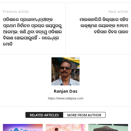
Previous article
Next article
ଓଡିଶାରେ ପ୍ରଧାନମନ୍ତ୍ରୀଙ୍କ
ମାଲକାନଗିରି ଜିଲ୍ଲାରେ ସହିଦ
ପ୍ରଥମ ନିର୍ବାଚନ ପ୍ରଚାର ଜୟପୁରରୁ
ଲକ୍ଷ୍ମଣ ନାୟକଙ୍କ ୭୬ତମ
ଆରମ୍ଭ: ଖଣି ଥିବା ସତ୍ୱେ ଓଡିଶାର
ବଳିଦାନ ଦିବସ ପାଳନ
ବିକାଶ ହୋଇପାରୁନାହିଁ – ନରେନ୍ଦ୍ର
ମୋଦି
Ranjan Das
https://www.odiapua.com
RELATED ARTICLES
MORE FROM AUTHOR