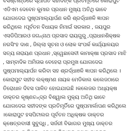
ବସଷ୍ଟାଣ୍ଡରେ ସ୍ଥାପିତ ସହୀଦଙ୍କ ପ୍ରତିମୂର୍ତିରେ କୋରାପୁଟ
ଏଡିଏମ ଦେବେନ କୁମାର ପ୍ରଧାନ ମୁଖ୍ୟ ଅତିଥି ଭାବେ
ଯୋଗଦେଇ ପୁଷ୍ପମାଲ୍ୟାର୍ପଣ କରି ଶ୍ରର୍ଦ୍ଧାଞଳି ଜ୍ଞାପନ
କରିଥିଲେ ।ପୂର୍ବତନ ବିଧାୟକ ନିମାଇଁ ସରକାର , ଜୟପୁର
ଏସଡିପିଆରଓ ଜଗନ୍ନାଥ ପ୍ରସାଦ ରାୟଗୁରୁ ,ପ୍ରାଧାନଶିକ୍ଷକ
ନରସିଂହ ଦାଶ , ଜିଲ୍ଲା ସୂଚନା ଓ ଲୋକ ସଂପର୍କ କାର୍ଯ୍ୟାଳୟର
ସତ୍ୟ ନାରାୟଣ ପ୍ରଧାନ ,ସ୍ୱେଛାସେବୀ କାମାକ୍ଷା ପ୍ରସାଦ ମାଝି
, ସାମ୍ବାଦିକ ଅମିତାଭ ବେହେରା ପ୍ରମୁଖ ଯୋଗଦେଇ
ପୁଷ୍ପମାଲ୍ୟାର୍ପନ କରିବା ସହ ଶ୍ରର୍ଦ୍ଧାଞଳି ଜ୍ଞାପନ କରିଥିଲେ ।
କୋରାପୁଟ ସହୀଦ ଲକ୍ଷ୍ମଣ ନାୟକ ମେଡିକାଲ କଲେଜଠାରେ
ତିରୋଧାନ ଦିବସ ପାଳିତ ହୋଇଯାଇଛି ।କଲେଜର ଅଧ୍ୟକ୍ଷ
ଡାକ୍ତର କୃଷ୍ଣଚନ୍ଦ୍ର ବିଶ୍ୱାଲ ମୁକ୍ୟ ଅତିଥି ଭାବେ
ଯୋଗଦେଇ ସହୀଦଙ୍କ ପ୍ରତିମୂର୍ତିରେ ପୁଷ୍ପମାର୍ଲାପଣ କରିଥିଲେ
।କୋରାପୁଟ ହସପିଟାଲର ପୂର୍ବତନ ଅଧିକ୍ଷକ ଡାକ୍ତର
କ୍ଷେତ୍ରବାସୀ ସୁବୁଦ୍ଧି , ସର୍ଜରୀ ବିଭାଗର ମୁଖ୍ୟ ଡାକ୍ତର