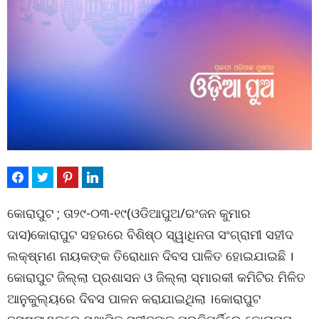
କୋରାପୁଟ ; ତା୨୯-୦୩-୧୯(ଓଡିଆପୁଅ/ରଂଜନ କୁମାର
ଦାସ)କୋରାପୁଟ ସହରରେ ବିଶିଷ୍ଠ ସ୍ୱାଧିନତା ସଂଗ୍ରାମୀ ସହୀଦ
ଲକ୍ଷ୍ମଣ ନାୟକଙ୍କ ତିରୋଧାନ ଦିବସ ପାଳିତ ହୋଇଯାଇଛି ।
କୋରାପୁଟ ଜିଲ୍ଲା ପ୍ରଶାସନ ଓ ଜିଲ୍ଲା ସ୍ମାରକୀ କମିଟିର ମିଳିତ
ଆନୁକୁଲ୍ୟରେ ଦିବସ ପାଳନ କରାଯାଇଥିଲା ।କୋରାପୁଟ