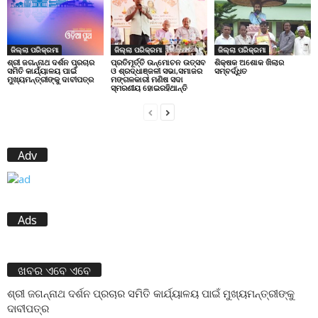
ଜିଲ୍ଲା ପରିକ୍ରମା
ଜିଲ୍ଲା ପରିକ୍ରମା
ଜିଲ୍ଲା ପରିକ୍ରମା
ପ୍ରତିମୂର୍ତ୍ତି ଉନ୍ମୋଚନ ଉତ୍ସବ
ଶିକ୍ଷକ ଅଶୋକ ଖିଲାର
ଶ୍ରୀ ଜଗନ୍ନାଥ ଦର୍ଶନ ପ୍ରଚାର
ଓ ଶ୍ରଦ୍ଧାଞ୍ଜଳୀ ସଭା,ସମାଜର
ସମ୍ବର୍ଦ୍ଧିତ
ସମିତି କାର୍ଯ୍ୟାଳୟ ପାଇଁ
ମଙ୍ଗଳକାରୀ ମଣିଷ ସଦା
ମୁଖ୍ୟମନ୍ତ୍ରୀଙ୍କୁ ଦାବୀପତ୍ର
ସ୍ମରଣୀୟ ହୋଇରହିଥାନ୍ତି
Adv
Ads
ଖବର ଏବେ ଏବେ
ଶ୍ରୀ ଜଗନ୍ନାଥ ଦର୍ଶନ ପ୍ରଚାର ସମିତି କାର୍ଯ୍ୟାଳୟ ପାଇଁ ମୁଖ୍ୟମନ୍ତ୍ରୀଙ୍କୁ
ଦାବୀପତ୍ର