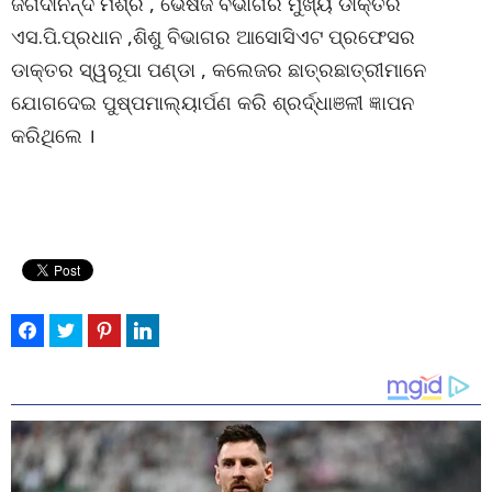
ଜଗଦାନନ୍ଦ ମିଶ୍ର , ଭେଷଜ ବିଭାଗର ମୁଖ୍ୟ ଡାକ୍ତର
ଏସ.ପି.ପ୍ରଧାନ ,ଶିଶୁ ବିଭାଗର ଆସୋସିଏଟ ପ୍ରଫେସର
ଡାକ୍ତର ସ୍ୱରୂପା ପଣ୍ଡା , କଲେଜର ଛାତ୍ରଛାତ୍ରୀମାନେ
ଯୋଗଦେଇ ପୁଷ୍ପମାଲ୍ୟାର୍ପଣ କରି ଶ୍ରର୍ଦ୍ଧାଞଳୀ ଜ୍ଞାପନ
କରିଥିଲେ ।