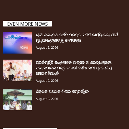
EVEN MORE NEWS
ଶ୍ରୀ ଜଗନ୍ନାଥ ଦର୍ଶନ ପ୍ରଚାର ସମିତି କାର୍ଯ୍ୟାଳୟ ପାଇଁ
ମୁଖ୍ୟମନ୍ତ୍ରୀଙ୍କୁ ଦାବୀପତ୍ର
August 9, 2026
ପ୍ରତିମୂର୍ତ୍ତି ଉନ୍ମୋଚନ ଉତ୍ସବ ଓ ଶ୍ରଦ୍ଧାଞ୍ଜଳୀ
ସଭା,ସମାଜର ମଙ୍ଗଳକାରୀ ମଣିଷ ସଦା ସ୍ମରଣୀୟ
ହୋଇରହିଥାନ୍ତି
August 9, 2026
ଶିକ୍ଷକ ଅଶୋକ ଖିଲାର ସମ୍ବର୍ଦ୍ଧିତ
August 9, 2026