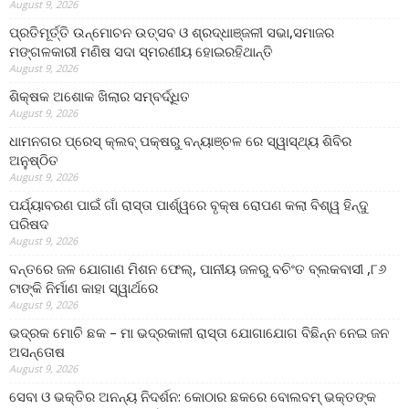
August 9, 2026
ପ୍ରତିମୂର୍ତ୍ତି ଉନ୍ମୋଚନ ଉତ୍ସବ ଓ ଶ୍ରଦ୍ଧାଞ୍ଜଳୀ ସଭା,ସମାଜର
ମଙ୍ଗଳକାରୀ ମଣିଷ ସଦା ସ୍ମରଣୀୟ ହୋଇରହିଥାନ୍ତି
August 9, 2026
ଶିକ୍ଷକ ଅଶୋକ ଖିଲାର ସମ୍ବର୍ଦ୍ଧିତ
August 9, 2026
ଧାମନଗର ପ୍ରେସ୍ କ୍ଲବ୍ ପକ୍ଷରୁ ବନ୍ୟାଞ୍ଚଳ ରେ ସ୍ୱାସ୍ଥ୍ୟ ଶିବିର
ଅନୁଷ୍ଠିତ
August 9, 2026
ପର୍ଯ୍ୟାବରଣ ପାଇଁ ଗାଁ ରାସ୍ତା ପାର୍ଶ୍ୱରେ ବୃକ୍ଷ ରୋପଣ କଲା ବିଶ୍ୱ ହିନ୍ଦୁ
ପରିଷଦ
August 9, 2026
ବନ୍ତରେ ଜଳ ଯୋଗାଣ ମିଶନ ଫେଲ୍‌, ପାନୀୟ ଜଳରୁ ବଚିଂତ ବ୍ଲକବାସୀ ,୮୬
ଟାଙ୍କି ନିର୍ମାଣ କାହା ସ୍ୱାର୍ଥରେ
August 9, 2026
ଭଦ୍ରକ ମୋଚି ଛକ – ମା ଭଦ୍ରକାଳୀ ରାସ୍ତା ଯୋଗାଯୋଗ ବିଛିନ୍ନ ନେଇ ଜନ
ଅସନ୍ତୋଷ
August 9, 2026
ସେବା ଓ ଭକ୍ତିର ଅନନ୍ୟ ନିଦର୍ଶନ: କୋଠାର ଛକରେ ବୋଲବମ୍ ଭକ୍ତଙ୍କ