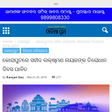
Ads
Home
କୋରାପୁଟ
କୋରାପୁଟରେ ସହୀଦ ଲକ୍ଷ୍ମଣ ନାୟକଙ୍କ ତିରୋଧାନ
ଦିବସ ପାଳିତ
କୋରାପୁଟ
ଜିଲ୍ଲା ପରିକ୍ରମା
କୋରାପୁଟରେ ସହୀଦ ଲକ୍ଷ୍ମଣ ନାୟକଙ୍କ ତିରୋଧାନ
ଦିବସ ପାଳିତ
By
Ranjan Das
-
March 29, 2019
277