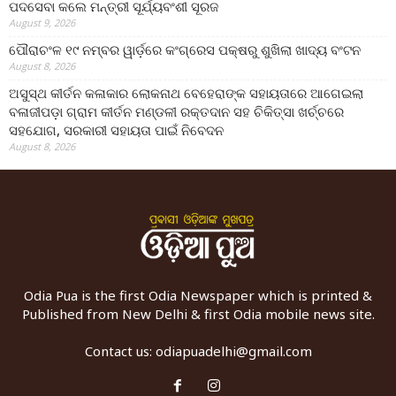
ପଦସେବା କଲେ ମନ୍ତ୍ରୀ ସୂର୍ଯ୍ୟବଂଶୀ ସୂରଜ
August 9, 2026
ପୌରାଚଂଳ ୧୯ ନମ୍ବର ୱାର୍ଡ଼ରେ କଂଗ୍ରେସ ପକ୍ଷରୁ ଶୁଖିଲା ଖାଦ୍ୟ ବଂଟନ
August 8, 2026
ଅସୁସ୍ଥ କୀର୍ତନ କଳାକାର ଲୋକନାଥ ବେହେରାଙ୍କ ସହାୟତାରେ ଆଗେଇଲା
ବଳାଜୀପଡ଼ା ଗ୍ରାମ କୀର୍ତନ ମଣ୍ଡଳୀ ରକ୍ତଦାନ ସହ ଚିକିତ୍ସା ଖର୍ଚ୍ଚରେ
ସହଯୋଗ, ସରକାରୀ ସହାୟତା ପାଇଁ ନିବେଦନ
August 8, 2026
Odia Pua is the first Odia Newspaper which is printed &
Published from New Delhi & first Odia mobile news site.
Contact us:
odiapuadelhi@gmail.com