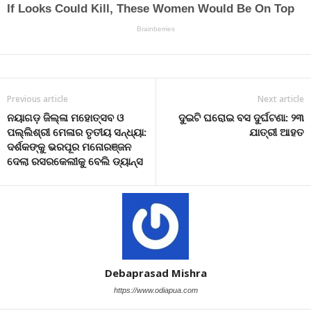
Previous article
Next article
ନୟାଗଡ଼ ଜିଲ୍ଳା ମହୋତ୍ସବ ଓ
ଦୁଇଟି ଘରୋଇ ବସ ଦୁର୍ଘଟଣା: ୨୩
ପଲ୍ଲିଶ୍ରୀ ମେଳାର ତୃତୀୟ ସନ୍ଧ୍ୟା:
ଯାତ୍ରୀ ଆହତ
ଦର୍ଶକଙ୍କୁ ଭରପୂର ମନୋରଞ୍ଜନ
ଦେଲା ରସରକେଲୀକୁ ବେଲି ଡ୍ୟାନ୍ସ
Debaprasad Mishra
https://www.odiapua.com