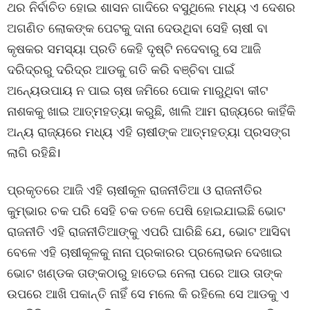
ଥର ନିର୍ବାଚିତ ହୋଇ ଶାସନ ଗାଦିରେ ବସୁଥିଲେ ମଧ୍ୟ ଏ ଦେଶର
ଅଗଣିତ ଲୋକଙ୍କ ପେଟକୁ ଦାନା ଦେଉଥିବା ସେହି ଚାଷୀ ବା
କୃଷକର ସମସ୍ୟା ପ୍ରତି କେହି ଦୃଷ୍ଟି ନଦେବାରୁ ସେ ଆଜି
ଦରିଦ୍ରରୁ ଦରିଦ୍ର ଆଡକୁ ଗତି କରି ବଞ୍ଚିବା ପାଇଁ
ଅନ୍ୟେଉପାୟ ନ ପାଇ ଚାଷ ଜମିରେ ପୋକ ମାରୁଥିବା କୀଟ
ନାଶକକୁ ଖାଇ ଆତ୍ମହତ୍ୟା କରୁଛି, ଖାଲି ଆମ ରାଜ୍ୟରେ କାହିଁକି
ଅନ୍ୟ ରାଜ୍ୟରେ ମଧ୍ୟ ଏହି ଚାଷୀଙ୍କ ଆତ୍ମହତ୍ୟା ପ୍ରସଙ୍ଗ
ଲାଗି ରହିଛି।
ପ୍ରକୃତରେ ଆଜି ଏହି ଚାଷୀକୂଳ ରାଜନୀତିଆ ଓ ରାଜନୀତିର
କୁମ୍ଭାର ଚକ ପରି ସେହି ଚକ ତଳେ ପେଷି ହୋଇଯାଇଛି ଭୋଟ
ରାଜନୀତି ଏହି ରାଜନୀତିଆଙ୍କୁ ଏପରି ଘାରିଛି ଯେ, ଭୋଟ ଆସିବା
ବେଳେ ଏହି ଚାଷୀକୂଳକୁ ନାନା ପ୍ରକାରର ପ୍ରଲୋଭନ ଦେଖାଇ
ଭୋଟ ଖଣ୍ଡକ ତାଙ୍କଠାରୁ ହାତେଇ ନେଲା ପରେ ଆଉ ତାଙ୍କ
ଉପରେ ଆଖି ପକାନ୍ତି ନାହିଁ ସେ ମଲେ କି ରହିଲେ ସେ ଆଡକୁ ଏ