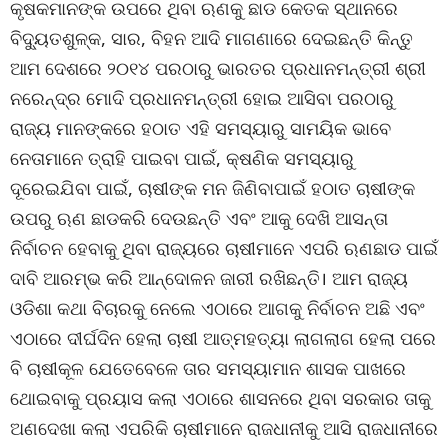
କୃଷକମାନଙ୍କ ଉପରେ ଥିବା ଋଣକୁ ଛାଡ କେତକ ସ୍ଥାନରେ
ବିଦ୍ୟୁତଶୁଳ୍କ, ସାର, ବିହନ ଆଦି ମାଗଣାରେ ଦେଇଛନ୍ତି କିନ୍ତୁ
ଆମ ଦେଶରେ ୨୦୧୪ ପରଠାରୁ ଭାରତର ପ୍ରଧାନମନ୍ତ୍ରୀ ଶ୍ରୀ
ନରେନ୍ଦ୍ର ମୋଦି ପ୍ରଧାନମନ୍ତ୍ରୀ ହୋଇ ଆସିବା ପରଠାରୁ
ରାଜ୍ୟ ମାନଙ୍କରେ ହଠାତ ଏହି ସମସ୍ୟାରୁ ସାମୟିକ ଭାବେ
ନେତାମାନେ ତ୍ରାହି ପାଇବା ପାଇଁ, କ୍ଷଣିକ ସମସ୍ୟାରୁ
ଦୂରେଇଯିବା ପାଇଁ, ଚାଷୀଙ୍କ ମନ ଜିଣିବାପାଇଁ ହଠାତ ଚାଷୀଙ୍କ
ଉପରୁ ଋଣ ଛାଡକରି ଦେଉଛନ୍ତି ଏବଂ ଆକୁ ଦେଖି ଆସନ୍ତା
ନିର୍ବାଚନ ହେବାକୁ ଥିବା ରାଜ୍ୟରେ ଚାଷୀମାନେ ଏପରି ଋଣଛାଡ ପାଇଁ
ଦାବି ଆରମ୍ଭ କରି ଆନ୍ଦୋଳନ ଜାରୀ ରଖିଛନ୍ତି। ଆମ ରାଜ୍ୟ
ଓଡିଶା କଥା ବିଚାରକୁ ନେଲେ ଏଠାରେ ଆଗକୁ ନିର୍ବାଚନ ଅଛି ଏବଂ
ଏଠାରେ ଦୀର୍ଘଦିନ ହେଲା ଚାଷୀ ଆତ୍ମହତ୍ୟା ଲାଗଲାଗ ହେଲା ପରେ
ବି ଚାଷୀକୂଳ ଯେତେବେଳେ ତାର ସମସ୍ୟାମାନ ଶାସକ ପାଖରେ
ଥୋଇବାକୁ ପ୍ରୟାସ କଲା ଏଠାରେ ଶାସନରେ ଥିବା ସରକାର ତାକୁ
ଅଣଦେଖା କଲା ଏପରିକି ଚାଷୀମାନେ ରାଜଧାନୀକୁ ଆସି ରାଜଧାନୀରେ