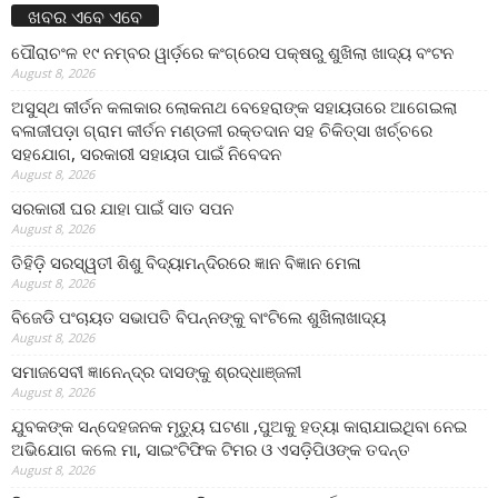
ଖବର ଏବେ ଏବେ
ପୌରାଚଂଳ ୧୯ ନମ୍ବର ୱାର୍ଡ଼ରେ କଂଗ୍ରେସ ପକ୍ଷରୁ ଶୁଖିଲା ଖାଦ୍ୟ ବଂଟନ
August 8, 2026
ଅସୁସ୍ଥ କୀର୍ତନ କଳାକାର ଲୋକନାଥ ବେହେରାଙ୍କ ସହାୟତାରେ ଆଗେଇଲା
ବଳାଜୀପଡ଼ା ଗ୍ରାମ କୀର୍ତନ ମଣ୍ଡଳୀ ରକ୍ତଦାନ ସହ ଚିକିତ୍ସା ଖର୍ଚ୍ଚରେ
ସହଯୋଗ, ସରକାରୀ ସହାୟତା ପାଇଁ ନିବେଦନ
August 8, 2026
ସରକାରୀ ଘର ଯାହା ପାଇଁ ସାତ ସପନ
August 8, 2026
ତିହିଡି଼ ସରସ୍ୱତୀ ଶିଶୁ ବିଦ୍ୟାମନ୍ଦିରରେ ଜ୍ଞାନ ବିଜ୍ଞାନ ମେଳା
August 8, 2026
ବିଜେଡି ପଂଚାୟତ ସଭାପତି ବିପନ୍ନଙ୍କୁ ବାଂଟିଲେ ଶୁଖିଲାଖାଦ୍ୟ
August 8, 2026
ସମାଜସେବୀ ଜ୍ଞାନେନ୍ଦ୍ର ଦାସଙ୍କୁ ଶ୍ରଦ୍ଧାଞ୍ଜଳୀ
August 8, 2026
ଯୁବକଙ୍କ ସନ୍ଦେହଜନକ ମୃତ୍ୟୁ ଘଟଣା ,ପୁଅକୁ ହତ୍ୟା କାରାଯାଇଥିବା ନେଇ
ଅଭିଯୋଗ କଲେ ମା, ସାଇଂଟିଫିକ ଟିମର ଓ ଏସଡ଼ିପିଓଙ୍କ ତଦନ୍ତ
August 8, 2026