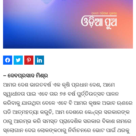
– ଦେବପ୍ରସାଦ ମିଶ୍ର
ଆମର ଦେଶ ଭାରତବର୍ଷ ଏକ କୃଷି ପ୍ରଧାନ ଦେଶ, ଆମେ
ସ୍ୱାଧୀନତା ପାଇ ଏବେ ତାର ୭୫ ବର୍ଷ ପୁର୍ତ୍ତିଉତ୍ସବ ପାଳନ
କରିବାକୁ ଯାଉଥିବା ବେଳେ ଏବେ ବି ଆମର କୃଷକ ଅଭାବ ଋଣରେ
ପଡି ଆତ୍ମହତ୍ୟା କରୁଚି, ଆମ ଦେଶରେ କେନ୍ଦ୍ର ସରକାରଙ୍କ
ଠାରୁ ଆରମ୍ଭ କରି ସମସ୍ତ ପ୍ରାଦେଶିକ ସରକାର ବିକାଶ ନାମରେ
ସ୍ଲୋଗାନ ଦେଇ ଲୋକଙ୍କଠାରୁ ନିର୍ବାଚନରେ ଭୋଟ ପାଇଁ ଥରକୁ