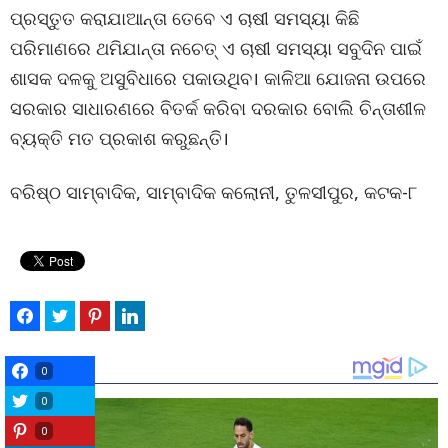
ପ୍ରସ୍ତୁତ କରାଯାଆନ୍ତା ତେବେ ଏ ଚାଷୀ ସମସ୍ୟା କିଛି
ପରିମାଣରେ ଥମିଯାନ୍ତା ନଚେତ୍ ଏ ଚାଷୀ ସମସ୍ୟା ସବୁଦିନ ପାଇଁ
ଶାସକ ଦଳକୁ ଅସୁବିଧାରେ ପକାଉଥିବ। କାଳିଆ ଯୋଜନା ଉପରେ
ସରକାର ସାଧାରଣରେ ବିତର୍କ କରିବା ଦରକାର ବୋଲି ଚିନ୍ତାଶୀଳ
ବ୍ୟକ୍ତି ମତ ପ୍ରକାଶ କରୁଛନ୍ତି।
ବରିଷ୍ଠ ସାମ୍ବାଦିକ, ସାମ୍ବାଦିକ କଲୋନୀ, ତୁଳସୀପୁର, କଟକ-୮
0
0
0