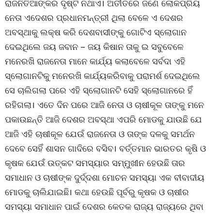
ରାଜନିତିଆଙ୍କର ଦୃଷ୍ଟି ନଥାଏ। ଅତୀତରେ ଜଣେ ଲୋକପ୍ରିୟ
ନେତା ଏଦେଶର ପ୍ରଧାନମନ୍ତ୍ରୀ ଥିଲା ବେଳେ ଏ ଦେଶର
ଅବସ୍ଥାକୁ ଲକ୍ଷ କରି ଦେଶବାସୀଙ୍କୁ ଗୋଟିଏ ସ୍ଲୋଗାନ
ଦେଇଥିଲେ ଜୟ ଜବାନ – ଜୟ କିଷାନ ତାକୁ ଇ ସବୁବେଳେ
ମନେରଖି ରାଜନେତା ମାନେ କାର୍ଯ୍ୟ କଲାବେଳେ ସର୍ବଦା ଏହି
ସ୍ଲୋଗାନଟିକୁ ମନେରଖି କାର୍ଯ୍ୟକରିବାକୁ ପରାମର୍ଶ ଦେଇଥିଲେ
ସେ ଚାଲିଗଲା ପରେ ଏହି ସ୍ଲୋଗାନଟି ସେହି ସ୍ଲୋଗାନରେ ହିଁ
ରହିଗଲା। ଏତେ ଦିନ ପରେ ଆଜି ନେତା ଓ ଚାଷୀକୂଳ ତାଙ୍କୁ ମନେ
ପକାଉଛନ୍ତି ଆଜି ଦେଶର ଅବସ୍ଥା ଏପରି ମୋଡକୁ ଯାଉଛି ଯେ
ଆଜି ଏହି ଚାଷୀକୂଳ ଯେଉଁ ରାଜନେତା ଓ ତାଙ୍କ ଦଳକୁ ସମର୍ଥନ
ଦେବେ ସେହିଁ ଶାସନ ଗାଦିରେ ବସିବ। ବର୍ତ୍ତମାନ ଭାରତର କୃଷି ଓ
କୃଷକ ଯେଉଁ ଉତ୍କଟ ସମସ୍ୟାର ସମ୍ମୁଖୀନ ହେଉଛି ତାର
ସମାଧାନ ଓ ଚାଷୀଙ୍କ ଦୁର୍ଦ୍ଦଶା ମୋଚନ ସମସ୍ୟା ଏକ ବୀବାଦୀୟ
ମୋଡକୁ ଚାଲିଯାଇଛି। କଥା ହେଉଛି ପୂର୍ବରୁ କୃଷକ ଓ ଚାଷୀର
ସମସ୍ୟା ସମାଧାନ ପାଇଁ ଦେଶର କେତକ ରାଜ୍ୟ ରାଜ୍ୟରେ ଥିବା