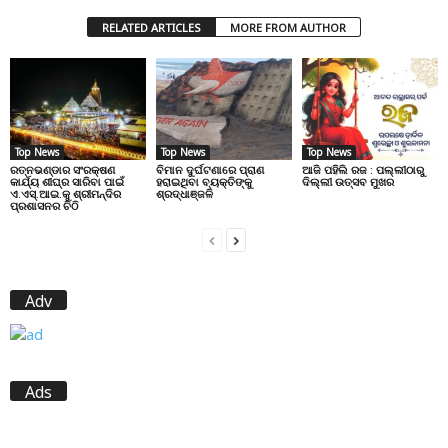
RELATED ARTICLES
MORE FROM AUTHOR
Top News
Top News
Top News
ରତ୍ନଭଣ୍ଡାର ସଂରକ୍ଷଣ
ବିମାନ ଦୁର୍ଘଟଣାରେ ପ୍ରାଣ
ଆଜି ପହିଲି ରଜ : ପଲ୍ଲୀଠାରୁ
କାର୍ଯ୍ୟ ଶୀଘ୍ର ସାରିବା ପାଇଁ
ହରାଇଥିବା ବ୍ୟକ୍ତିଙ୍କୁ
ଦିଲ୍ଲୀ ଉତ୍ସବ ମୁଖର
ଏ.ଏସ୍.ଆଇ.କୁ ଶ୍ରୀମନ୍ଦିର
ଶ୍ରଦ୍ଧାଞ୍ଜଳି
ପ୍ରଶାସନର ଚିଠି
Adv
Ads