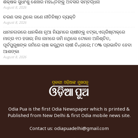
ଶିକ୍ଷକ ସୁଧାଂଶୁ ଶେଖର ମହାନ୍ତିଙ୍କୁ ଅବସର ସମ୍ବର୍ଦ୍ଧନା
August 8, 2026
ଚରଣ ଦାସ ଥିଲେ ଜଣେ ନୀତିନିଷ୍ଠ ବ୍ୟକ୍ତି
August 8, 2026
ଧାମନଗରରେ ଧାନକିଣା ନୂଆ ନିୟମରେ ଚାଷୀଙ୍କୁ ଝଟ୍‌କା,ଏଗ୍ରିଷ୍ଟାକ୍‌ରେ
ମାତ୍ର ୧୦ ହଜାର; ନିଜ ନାମରେ ଜମି ନଥିଲେ ଟୋକନ ଅନିଶ୍ଚିତ,
ପୂର୍ବପୁରୁଷଙ୍କ ଜମିରେ ଚାଷ କରୁଥିବା ଚାଷୀ ଚିନ୍ତାରେ; ୮୦% ପ୍ରଭାବିତ ହେବା
ଆଶଙ୍କା
August 8, 2026
Odia Pua is the first Odia Newspaper which is printed &
Published from New Delhi & first Odia mobile news site.
Contact us:
odiapuadelhi@gmail.com