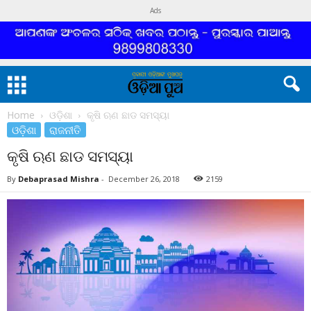
Ads
Home
ଓଡ଼ିଶା
କୃଷି ଋଣ ଛାଡ ସମସ୍ୟା
ଓଡ଼ିଶା
ରାଜନୀତି
କୃଷି ଋଣ ଛାଡ ସମସ୍ୟା
By
Debaprasad Mishra
-
December 26, 2018
2159