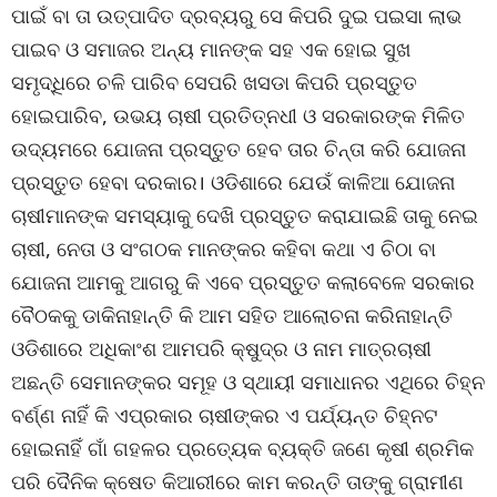
ପାଇଁ ବା ତା ଉତ୍ପାଦିତ ଦ୍ରବ୍ୟରୁ ସେ କିପରି ଦୁଇ ପଇସା ଲାଭ
ପାଇବ ଓ ସମାଜର ଅନ୍ୟ ମାନଙ୍କ ସହ ଏକ ହୋଇ ସୁଖ
ସମୃଦ୍ଧିରେ ଚଳି ପାରିବ ସେପରି ଖସଡା କିପରି ପ୍ରସ୍ତୁତ
ହୋଇପାରିବ, ଉଭୟ ଚାଷୀ ପ୍ରତିତ୍ନଧୀ ଓ ସରକାରଙ୍କ ମିଳିତ
ଉଦ୍ୟମରେ ଯୋଜନା ପ୍ରସ୍ତୁତ ହେବ ତାର ଚିନ୍ତା କରି ଯୋଜନା
ପ୍ରସ୍ତୁତ ହେବା ଦରକାର। ଓଡିଶାରେ ଯେଉଁ କାଳିଆ ଯୋଜନା
ଚାଷୀମାନଙ୍କ ସମସ୍ୟାକୁ ଦେଖି ପ୍ରସ୍ତୁତ କରାଯାଇଛି ତାକୁ ନେଇ
ଚାଷୀ, ନେତା ଓ ସଂଗଠକ ମାନଙ୍କର କହିବା କଥା ଏ ଚିଠା ବା
ଯୋଜନା ଆମକୁ ଆଗରୁ କି ଏବେ ପ୍ରସ୍ତୁତ କଲାବେଳେ ସରକାର
ବୈଠକକୁ ଡାକିନାହାନ୍ତି କି ଆମ ସହିତ ଆଲୋଚନା କରିନାହାନ୍ତି
ଓଡିଶାରେ ଅଧିକାଂଶ ଆମପରି କ୍ଷୁଦ୍ର ଓ ନାମ ମାତ୍ରଚାଷୀ
ଅଛନ୍ତି ସେମାନଙ୍କର ସମୂହ ଓ ସ୍ଥାୟୀ ସମାଧାନର ଏଥିରେ ଚିହ୍ନ
ବର୍ଣ୍ଣ ନାହିଁ କି ଏପ୍ରକାର ଚାଷୀଙ୍କର ଏ ପର୍ଯ୍ୟନ୍ତ ଚିହ୍ନଟ
ହୋଇନାହିଁ ଗାଁ ଗହଳର ପ୍ରତ୍ୟେକ ବ୍ୟକ୍ତି ଜଣେ କୃଷୀ ଶ୍ରମିକ
ପରି ଦୈନିକ କ୍ଷେତ କିଆରୀରେ କାମ କରନ୍ତି ତାଙ୍କୁ ଗ୍ରାମୀଣ