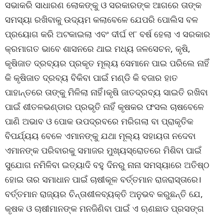
ସଭାକରି ସାଧାରଣ ଲୋକଙ୍କୁ ଓ ସରକାରଙ୍କ ଆଗରେ ତାଙ୍କ
ସମସ୍ୟା ରଖିବାକୁ ଉଦ୍ୟମ କଲାବେଳେ ଯେପରି ପୋଲିସ ବଳ
ପ୍ରୟୋଗ କରି ଅଟକାଇଲା ଏବଂ ଦୀର୍ଘ ୧୮ ବର୍ଷ ହେଲା ଏ ସରକାର
କ୍ରମାଗତ ଭାବେ ଶାସନରେ ଥାଇ ମଧ୍ୟ ଜଳସେଚନ, କୃଷି,
କୃଷିଜାତ ଦ୍ରବ୍ୟର ପ୍ରକୃତ ମୂଲ୍ୟ ସେମାନେ ପାଇ ପରିଲେ ନାହିଁ
କି କୃଷିଜାତ ଦ୍ରବ୍ୟ ବିକିବା ପାଇଁ ମଣ୍ଡି କି ବଜାର ହାତ
ପାହାନ୍ତରେ ତାଙ୍କୁ ମିଳିଲା ନାହିଁ।କୃଷି ଜାତଦ୍ରବ୍ୟ ସାଇତି ରଖିବା
ପାଇଁ ଶୀତଳଭଣ୍ଡାର ପ୍ରଭୃତି ନାହିଁ କୃଷକର ଫସଲ ଚାଷବେଳେ
ପାଣି ଅଭାବ ଓ ପୋକ ଉପଦ୍ରବରେ ମରିଗଲା ବା ପ୍ରାକୃତିକ
ବିପର୍ଯ୍ୟୟ ବେଳେ ଏମାନଙ୍କୁ ଯଥା ମୂଲ୍ୟ ସହାୟତା ନଦେବା
ଏମାନଙ୍କ ପରିବାରକୁ ସମାଜର ମୁଖ୍ୟସ୍ରୋତରେ ମିଶିବା ପାଇଁ
ସୁଯୋଗ ନମିଳିବା ଇତ୍ୟାଦି ବହୁ ଦିନରୁ ନାନା ସମସ୍ୟାରେ ଅତିଷ୍ଠ
ହୋଇ ତାର ସମାଧାନ ପାଇଁ ଚାଷୀକୂଳ ବର୍ତ୍ତମାନ ରାଜରାସ୍ତାରେ।
ବର୍ତ୍ତମାନ ରାଜ୍ୟର ଚିନ୍ତାଶୀଳବ୍ୟକ୍ତି ଅନୁଭବ କରୁଛନ୍ତି ଯେ,
କୃଷକ ଓ ଚାଷୀମାନଙ୍କ ମନଜିଣିବା ପାଇଁ ଏ ଋଣଛାଡ ପ୍ରସଙ୍ଗ