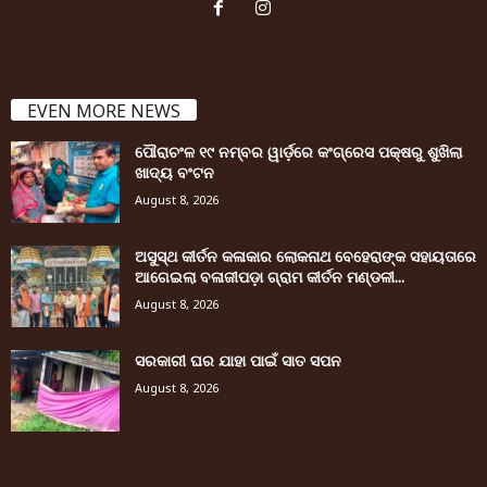
EVEN MORE NEWS
ପୌରାଚଂଳ ୧୯ ନମ୍ବର ୱାର୍ଡ଼ରେ କଂଗ୍ରେସ ପକ୍ଷରୁ ଶୁଖିଲା
ଖାଦ୍ୟ ବଂଟନ
August 8, 2026
ଅସୁସ୍ଥ କୀର୍ତନ କଳାକାର ଲୋକନାଥ ବେହେରାଙ୍କ ସହାୟତାରେ
ଆଗେଇଲା ବଳାଜୀପଡ଼ା ଗ୍ରାମ କୀର୍ତନ ମଣ୍ଡଳୀ...
August 8, 2026
ସରକାରୀ ଘର ଯାହା ପାଇଁ ସାତ ସପନ
August 8, 2026