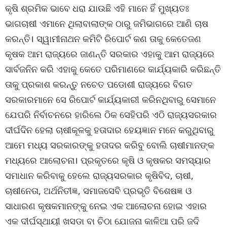
କୃଷି ଶ୍ରମିକ ଭାବେ ଧରା ଯାଉଛି ଏହି ମାନେ ହିଁ ମୁଖ୍ୟତଃ
ଭାଗଚାଷୀ ଏମାନେ ଥିଲାବାଲାଙ୍କ ଠାରୁ ଜମିଭାଗରେ ଆଣି ଚାଷ
କରନ୍ତି। ସ୍ୱାମୀନାଥନ କମିଟି ରିପୋର୍ଟ କଣ ତାକୁ କେତେଜଣ
କୃଷକ ଆମ ରାଜ୍ୟରେ ଜାଣନ୍ତି ସରକାର ଏହାକୁ ଆମ ରାଜ୍ୟରେ
ସାର୍ବଜନିନ କରି ଏହାକୁ କେତେ ପରିମାଣରେ କାର୍ଯ୍ୟକାରି କରିଛନ୍ତି
ତାକୁ ପ୍ରକାଶ କରନ୍ତୁ ନଚେତ ପଡୋଶୀ ରାଜ୍ୟରେ ବିଗତ
ସରକାରମାନେ ସେ ରିପୋର୍ଟ କାର୍ଯ୍ୟକାରୀ କରିନଥିବାରୁ ସେମାନେ
ଯେପରି ନିର୍ବାଚନରେ ହାରିଲେ ଠିକ ସେହିପରି ଏଠି ରାଜ୍ୟସରକାର
ଦୀର୍ଘଦିନ ହେଲା ଚାଷୀକୂଳକୁ ହତାଦାର ହେୟଜ୍ଞାନ ମନେ କରୁଥିବାରୁ
ଆମେ ମଧ୍ୟ ସରକାରଙ୍କୁ ହତାଦର କରିବୁ ବୋଲି ଚାଷୀମାନଙ୍କ
ମଧ୍ୟରେ ଆଲୋଚନା। ପ୍ରକୃତରେ କୃଷି ଓ କୃଷକର ସମସ୍ୟାର
ସମାଧାନ କରିବାକୁ ହେଲେ ରାଜ୍ୟସରକାର କୃଷିବିଦ, ଚାଷୀ,
ଚାଷୀନେତା, ଅର୍ଥନିତୀଜ୍ଞ, ସମାଜସେବି ପ୍ରଭୃତି ବିଶେଷଜ୍ଞ ଓ
ସାଧାରଣ କୃଷକମାନଙ୍କୁ ନେଇ ଏକ ଆଲୋଚନା ହୋଇ ଏହାର
ଏକ ଦୀର୍ଘସ୍ଥାୟୀ ଖସଡା ବା ଚିଠା ଯୋଜନା କାଳିଆ ପରି ଜଦି