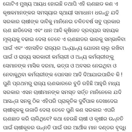
ଗୋଟିଏ ମୁଖ୍ୟ ଆୟଧ ହୋଇଛି ତଥାପି ଏହି ଋଣଛାଡ କଣ ଏ
କୃଷକମାନଙ୍କର ସମସ୍ୟାର ସ୍ଥାୟୀ ସମାଧାନ। ଧରନ୍ତୁ ଯଦି
ସରକାର ଚାଷୀଙ୍କ ଦାବିକୁ ମାନିନେଇ ଚଳିତବର୍ଷ ସବୁ ପ୍ରକାର
ଋଣ ଛାଡିଦେଲା ଏବଂ ଧାନ ଆଦି କୃଷିଜାତ ଦ୍ରବ୍ୟର ସହାୟକ
ମୂଲ୍ୟକୁ ବଢାଇ ଦେଲା ତେବେ ଏ ଋଣଛାଡର ଭାରକୁ ସମ୍ଭାଳିବା
ପାଇଁ ଏବଂ ଏହାସହିତ ରାଜ୍ୟର ଅନ୍ୟାନ୍ୟ ଯୋଜନା ଚାଲୁ ରଖିବା
ପାଇଁ ଓ ରାଜ୍ୟ ସରକାରୀ କର୍ମଚାରୀ ଓ ଅନ୍ୟ କର୍ମଚାରୀଙ୍କୁ
ସେମାନଙ୍କ ମାସିକ ଦରମା, ଭତ୍ତା ଓ ଅବସର ନେଇଥିବା ଓ
ନେବାକୁଥିବା କର୍ମଚାରୀଙ୍କ ପେନସନ ଆଦି ଦିଆଯାଇପାରିବ କି !
ପୁଣି ପ୍ରଥମରୁ ରାଜ୍ୟ ଋଣଭାରରେ ବୁଡି ରହିଛି ଆହୁରି ମଧ୍ୟ
ସରକାର ଏସନ ଚାଷୀମାନଙ୍କ ସମସ୍ତ ସର୍ତ୍ତ ମାନିନେଲେ ଯଦି
ଆସନ୍ତା ସନକୁ ଠିକ ଏହିପରି ପ୍ରାକୃତିକ ଦୁର୍ବିପାକ ଦେଖାଦେଇ
ଚାଷୀକୂଳକୁ ଉଜାଡି ଦେଲା ତେବେ ପୁଣି କଣ ସରକାର ଏପରି
ଋଣଛାଡ କରି ଚାଲିଥିବେ? କଥା ହେଉଛି ଚାଷୀ ଓ କୃଷୀର ଉନ୍ନତି
ପାଇଁ ଚାଷୀକୂଳର ଉନ୍ନତି ପାଇଁ ତାର ଆର୍ଥୀକ ମାନ ଦଣ୍ଡର ବୃଦ୍ଧି