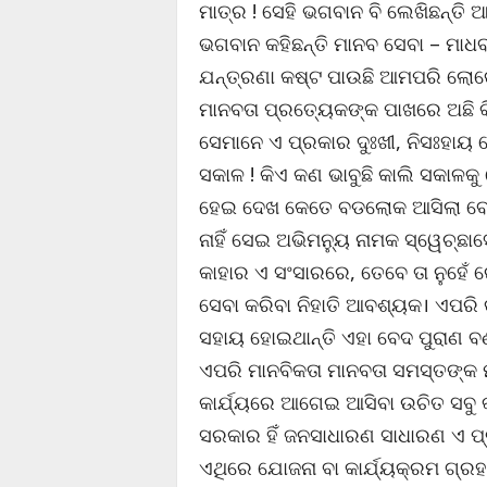
ମାତ୍ର ! ସେହି ଭଗବାନ ବି ଲେଖିଛନ୍ତି 
ଭଗବାନ କହିଛନ୍ତି ମାନବ ସେବା – ମାଧ
ଯନ୍ତ୍ରଣା କଷ୍ଟ ପାଉଛି ଆମପରି ଲୋକେ
ମାନବତା ପ୍ରତ୍ୟେକଙ୍କ ପାଖରେ ଅଛି କି
ସେମାନେ ଏ ପ୍ରକାର ଦୁଃଖୀ, ନିସଃହାୟ ର
ସକାଳ ! କିଏ କଣ ଭାବୁଛି କାଲି ସକାଳ
ହେଇ ଦେଖ କେତେ ବଡଲୋକ ଆସିଲା ବେଳେ 
ନାହିଁ ସେଇ ଅଭିମନ୍ୟୁ ନାମକ ସ୍ୱେଚ୍ଛା
କାହାର ଏ ସଂସାରରେ, ତେବେ ତା ନୁହେଁ 
ସେବା କରିବା ନିହାତି ଆବଶ୍ୟକ। ଏପରି କ
ସହାୟ ହୋଇଥାନ୍ତି ଏହା ବେଦ ପୁରାଣ ବର୍
ଏପରି ମାନବିକତା ମାନବତା ସମସ୍ତଙ୍କ ମ
କାର୍ଯ୍ୟରେ ଆଗେଇ ଆସିବା ଉଚିତ ସବୁ କ
ସରକାର ହିଁ ଜନସାଧାରଣ ସାଧାରଣ ଏ 
ଏଥିରେ ଯୋଜନା ବା କାର୍ଯ୍ୟକ୍ରମ ଗ