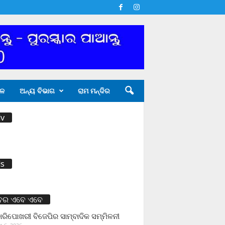
ଳ
ଅନ୍ୟ ବିଭାଗ
ରାମ ମନ୍ଦିର
v
s
ବର ଏବେ ଏବେ
ାରିପୋଖରୀ ବିଜେପିର ସାମ୍ବାଦିକ ସମ୍ମିଳନୀ