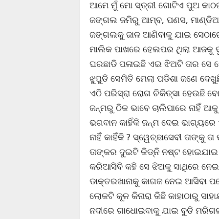
ଆମେ ମୁଁ ମୋ ସ୍ତ୍ରୀ ଗୋଟିଏ ପୁଅ କା
ଜଙ୍ଗଲ ଜମିରୁ ଆମ୍ବ, ପଣସ, ମାଣ୍ଡିଆ 
ଜଙ୍ଗଲକୁ ଜାଳ ଆଣିବାକୁ ଯାଇ ସେଠାର
ମାଲିକ ପାଖରେ ହେଲପର ଥିଲା ଆଜକୁ ଦୁଇ
ଘରଛାଡି ପଳାଇଛି ଏଇ ଝିଅଟି ତାର ସେ 
ଝୁପୁଡି ସେମିତି ମେଲା ପଡିଶା ଜଣେ ଦେଖ
ଏଠି ପରିସ୍ରା ରୋଗ ଚିକିତ୍ସା ହେଉଛି ବ
ଜନ୍ମରୁ ଠିକ ଭାବେ ଚାଲିପାରେ ନାହିଁ ଆ
ଭଗବାନ କାହିଁକି ଜନ୍ମ ଦେଇ ଭାଗ୍ୟର
ନାହିଁ କାହିଁକି ? ସ୍ୱେଚ୍ଛାସେବୀ ତାଙ୍
ତାଙ୍କର ଦୁଇଟି କିଡ୍ନି ନଷ୍ଟ ହୋଇଯାଇ 
କରିଆସିବି କହି ସେ ଝିଅକୁ ସାଥିରେ ନେ
ଡାକ୍ତରଖାନାକୁ କାଗଜ ନେଇ ଆସିବା ପରେ
ଲୋକଟି କୂଳ କିନାରା କିଛି କାହାଠାରୁ ସା
ନଦୀରେ ଗାଧୋଇବାକୁ ଯାଇ ବୁଡି ମରିଗ