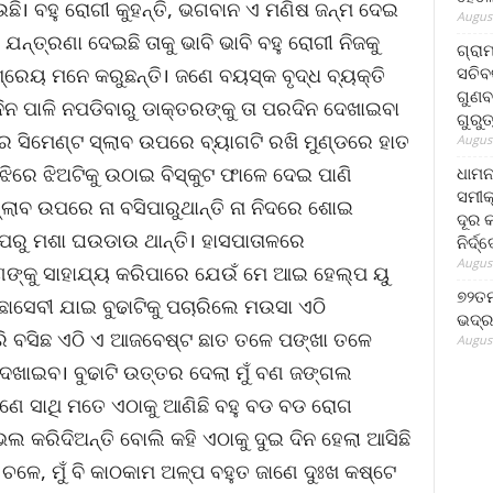
ଉଛି। ବହୁ ରୋଗୀ କୁହନ୍ତି, ଭଗବାନ ଏ ମଣିଷ ଜନ୍ମ ଦେଇ
August
ଯନ୍ତ୍ରଣା ଦେଇଛି ତାକୁ ଭାବି ଭାବି ବହୁ ରୋଗୀ ନିଜକୁ
ଗ୍ରା
ସଚିବ
ରେୟ ମନେ କରୁଛନ୍ତି। ଜଣେ ବୟସ୍କ ବୃଦ୍ଧ ବ୍ୟକ୍ତି
ଗୁଣବ
େଦିନ ପାଳି ନପଡିବାରୁ ଡାକ୍ତରଙ୍କୁ ତା ପରଦିନ ଦେଖାଇବା
ଗୁରୁ
ର ସିମେଣ୍ଟ ସ୍ଲାବ ଉପରେ ବ୍ୟାଗଟି ରଖି ମୁଣ୍ଡରେ ହାତ
August
ଝିରେ ଝିଅଟିକୁ ଉଠାଇ ବିସ୍କୁଟ ଫାଳେ ଦେଇ ପାଣି
ଧାମନ
ସମୀକ
ଲାବ ଉପରେ ନା ବସିପାରୁଥାନ୍ତି ନା ନିଦରେ ଶୋଇ
ଦୂର କ
ଉପରୁ ମଶା ଘଉଡାଉ ଥାନ୍ତି। ହାସପାତାଳରେ
ନିର୍ଦ୍
August
ପଣଙ୍କୁ ସାହାଯ୍ୟ କରିପାରେ ଯେଉଁ ମେ ଆଇ ହେଲ୍ପ ୟୁ
୭୨ତମ
ାସେବୀ ଯାଇ ବୁଢାଟିକୁ ପଚାରିଲେ ମଉସା ଏଠି
ଭଦ୍ର
ଧରି ବସିଛ ଏଠି ଏ ଆଜବେଷ୍ଟ ଛାତ ତଳେ ପଙ୍ଖା ତଳେ
August
େଖାଇବ। ବୁଢାଟି ଉତ୍ତର ଦେଲା ମୁଁ ବଣ ଜଙ୍ଗଲ
ଣେ ସାଥି ମତେ ଏଠାକୁ ଆଣିଛି ବହୁ ବଡ ବଡ ରୋଗ
କରିଦିଅନ୍ତି ବୋଲି କହି ଏଠାକୁ ଦୁଇ ଦିନ ହେଲା ଆସିଛି
 ଚଳେ, ମୁଁ ବି କାଠକାମ ଅଳ୍ପ ବହୁତ ଜାଣେ ଦୁଃଖ କଷ୍ଟେ