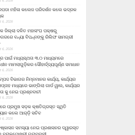
 6, 2026
ଡା ମହିଳା କଲେଜ ପରିଦର୍ଶନ କଲେ ଭଦ୍ରକ
ୟକ
 6, 2026
କ ଜିଲ୍ଲା ଦଳିତ ମହାସଂଘ ପକ୍ଷରୁ
ଗରରେ ବନ୍ୟା ବିପନ୍ନଙ୍କୁ ରିଲିଫ ସାମଗ୍ରୀ
ନ
 6, 2026
ଟ୍ର ପାଇଁ ମଧ୍ୟସ୍ଥତା ୩.୦ ମାଧ୍ୟମରେ
ାଧୀନ ମାମଲାଗୁଡ଼ିକର ସୌହାର୍ଦ୍ଦ୍ୟପୂର୍ଣ୍ଣ ସମାଧାନ
 6, 2026
୍ପଦ ବିଭାଗର ନିମ୍ନମାନର କାର୍ଯ୍ୟ, କାର୍ଯ୍ୟର
୍ତାହ ମଧ୍ୟରେ ଭାଙ୍ଗିଲା ଗାର୍ଡ ୱାଲ, କାର୍ଯ୍ୟର
ତା କୁ ନେଇ ପ୍ରଶ୍ନବାଚୀ
 6, 2026
ାରେ ପ୍ରମୁଖ ସଡ଼କ କ୍ଷତିଗ୍ରସ୍ତ ସ୍ଥିତି
୍ୟାନ କଲେ ଆର୍‌ଡ଼ି ସଚିବ
 6, 2026
ିଷ୍କାସନ ସମସ୍ୟା ନେଇ ପ୍ରଶାସନର ଦ୍ୱାରସ୍ତ
 ବରାଳପୋଖରୀ ଗ୍ରାମବାସୀ