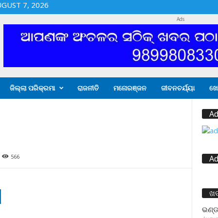
UGUST 7, 2026
Ads
ଜିଲ୍ଲା ପରିକ୍ରମା
ରାଜନୀତି
ମନୋରଞ୍ଜନ
ଜୀବନଚର୍ଯ୍ୟା
ଖେ
Ad
566
Ad
ଖ
ଭଣ୍ଡ