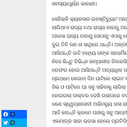
ସମସ୍ୟାପୂର୍ଣ୍ଣ କାହାଣୀ।
ସେହିଭଳି କ୍ୟାନସର ଇନଷ୍ଟିଚ୍ୟୁଟ ଆଚା
ଲାଗିଥାଏ ରାଜ୍ୟ ତଥା ରାଜ୍ୟ ବାହାରୁ 
ଅନେକ ରାଜ୍ୟ ବାହାରୁ ସେଠାରୁ ଏଠାକୁ
ଦୁଇ ତିନି ଜଣ ତା ସାଥିରେ ଥାନ୍ତି। ଅ
ଆସିଥାନ୍ତି ଇତି ମଧ୍ୟ୍ୟ ତାଙ୍କ ସହଧର୍
ନିଜେ କିନ୍ତୁ ବିଭିନ୍ନ କମ୍ପାନୀର ଡିଲର
ରେଫର ହୋଇ ଆସିଥାନ୍ତି ଅତ୍ୟାଧିକ ପା
ପ୍ରଥମେ କେଇଟା ଦିନ ପାଟିରେ ଲାଇଟ 
ଜିଭ ଓ ପାଟିରେ ଘା ସବୁ ସଢିବାକୁ ଲାଗ
ହୋଇଗଲା ଡାକ୍ତର ଦେଖି ଗଲାପରେ ବଡ 
ଜଣେ ସ୍ୱେଚ୍ଛାସେବୀ ଅଭିମନ୍ୟୁ ଦାସ 
ଆଦି କରନ୍ତି କ୍ରମେ ପାଖରୁ ସବୁ ଆତ୍
0
ଏକମାତ୍ର ସାହା ଭରସା ହେଲେ ପ୍ରତିଦିନ
0