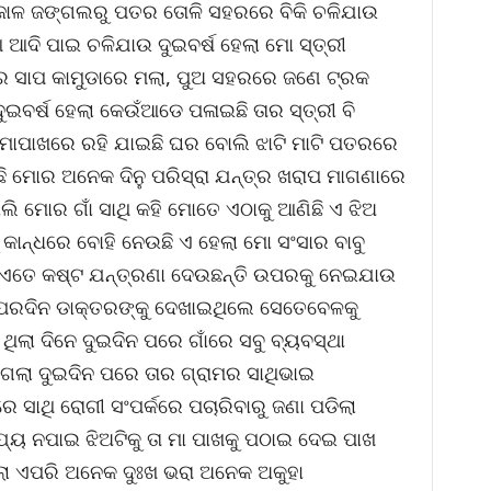
ଠଜାଳ ଜଙ୍ଗଲରୁ ପତର ତୋଳି ସହରରେ ବିକି ଚଳିଯାଉ
ଆଦି ପାଇ ଚଳିଯାଉ ଦୁଇବର୍ଷ ହେଲା ମୋ ସ୍ତ୍ରୀ
େ ସାପ କାମୁଡାରେ ମଲା, ପୁଅ ସହରରେ ଜଣେ ଟ୍ରକ
ବର୍ଷ ହେଲା କେଉଁଆଡେ ପଳାଇଛି ତାର ସ୍ତ୍ରୀ ବି
ମୋପାଖରେ ରହି ଯାଇଛି ଘର ବୋଲି ଝାଟି ମାଟି ପତରରେ
ୁଛି ମୋର ଅନେକ ଦିନୁ ପରିସ୍ରା ଯନ୍ତ୍ର ଖରାପ ମାଗଣାରେ
ୋଲି ମୋର ଗାଁ ସାଥି କହି ମୋତେ ଏଠାକୁ ଆଣିଛି ଏ ଝିଅ
କୁ କାନ୍ଧରେ ବୋହି ନେଉଛି ଏ ହେଲା ମୋ ସଂସାର ବାବୁ
େ ଏତେ କଷ୍ଟ ଯନ୍ତ୍ରଣା ଦେଉଛନ୍ତି ଉପରକୁ ନେଇଯାଉ
କୁ ତା ପରଦିନ ଡାକ୍ତରଙ୍କୁ ଦେଖାଇଥିଲେ ସେତେବେଳକୁ
ଥିଲା ଦିନେ ଦୁଇଦିନ ପରେ ଗାଁରେ ସବୁ ବ୍ୟବସ୍ଥା
ଇଗଲା ଦୁଇଦିନ ପରେ ତାର ଗ୍ରାମର ସାଥିଭାଇ
 ସାଥି ରୋଗୀ ସଂପର୍କରେ ପଚାରିବାରୁ ଜଣା ପଡିଲା
ହାଯ୍ୟ ନପାଇ ଝିଅଟିକୁ ତା ମା ପାଖକୁ ପଠାଇ ଦେଇ ପାଖ
ଲା ଏପରି ଅନେକ ଦୁଃଖ ଭରା ଅନେକ ଅକୁହା