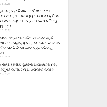
 6, 2026
ମ୍ୟ ଉନ୍ନୟନ ବିଭାଗର କମିଶନର ତଥା
ଙ୍କ ସମୀକ୍ଷା, ଜନକଲ୍ୟାଣ ଯୋଜନା ଗୁଡିକର
ତା ସହ ସମୟସୀମା ମଧ୍ୟରେ ଶେଷ କରିବାକୁ
ତ୍ୱାରୋପ
 6, 2026
ଗରର ବନ୍ୟା ପ୍ରଭାବିତ ଅଂଚଳର ସ୍ଥିତି
୍ଷା କଲେ ସ୍ୱାସ୍ଥ୍ୟମନ୍ତ୍ରୀ, ଡାକ୍ତର ଅଭାବ
ରିବା ସହ ଚିକିତ୍ସା ସେବା ସୁଦୃଢ଼ କରିବାକୁ
ଦେଶ
 6, 2026
 ରାଜ୍ୟସ୍ତରୀୟ ଜୁନିୟର ଆଥଲେଟିକ ମିଟ୍‌,
କରୁ ୧୬ ଜଣିଆ ଟିମ୍ ଅଂଶଗ୍ରହଣ କରିବେ
 6, 2026