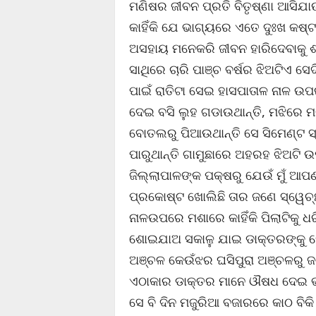
ମଣିଷର ଜୀବନ ପ୍ରତି ବିତୃଷ୍ଣା ଆସିଯା
କାହିଁକି ଯେ ଭାଗ୍ୟରେ ଏତେ ଦୁଃଖ କଷ୍ଟ 
ଅସହାୟ ମନେକରି ଜୀବନ ହାରିଦେବାକୁ ଶ୍
ସାଥିରେ ଚାରି ପାଞ୍ଚ ବର୍ଷର ଝିଅଟିଏ ସ
ପାଇଁ ରାତିଟା ସେଇ ହାସପାତାଳ ନାଳ ଉପ
ଦେଇ ବସି ଲୁହ ଗଡାଉଥାନ୍ତି, ମଝିରେ ମ
ବୋତଲରୁ ପିଆଉଥାନ୍ତି ସେ ସିମେଣ୍ଟ ସ୍
ପାରୁଥାନ୍ତି ଗାମୁଛାରେ ଅହରହ ଝିଅଟି 
ଜିଲ୍ଲାପାଳଙ୍କ ପକ୍ଷରୁ ଯେଉଁ ମୁଁ ଆ
ପ୍ରକୋଷ୍ଟ ଖୋଲିଛି ତାର ଜଣେ ସ୍ୱେଚ୍ଛ
ନାଳଉପରେ ମଶାରେ କାହିଁକି ପିଲାଟିକୁ 
ଶୋଇଯାଅ ସକାଳୁ ଯାଇ ଡାକ୍ତରଙ୍କୁ ଦ
ଅଞ୍ଚଳ କେଉଁଝର ଘସିପୁରା ଅଞ୍ଚଳରୁ ଜ
ଏଠାକାର ଡାକ୍ତର ମାନେ ଔଷଧ ଦେଇ ଭଲ 
ସେ ବି ଦିନ ମଜୁରିଆ ବଜାରରେ କାଠ ବିକି