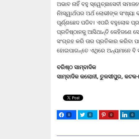
ଅଭାବ ନାହିଁ ବହୁ ସ୍ୱେଚ୍ଛାସେବୀ ସମାଜ
ନିଃସ୍ୱାର୍ଥପର ଅର୍ଥ ଲୋଭୀଙ୍କ ସଂଖ୍
ପୂର୍ଣ୍ଣଛେଦ ପଡିବ। ଏପରି ବହୁଲୋକ 
ପ୍ରତିଷ୍ଠାନକୁ ଆସିଥାନ୍ତି କେହିଜଣେ ସ
ସଂଗ୍ରହ କରି ତାର ପ୍ରତିକାର କରିବା
ହୋଇପାରନ୍ତେ ଏଥିରେ ଅନ୍ୟମାନେ ବି ସ
ବରିଷ୍ଠ ସାମ୍ବାଦିକ
ସାମ୍ବାଦିକ କଲୋନୀ, ତୁଳସୀପୁର, କଟକ-
0
0
0
0