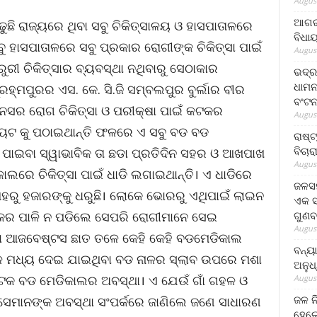
August
ଆଗରପ
ଢୁଛି ରାଜ୍ୟରେ ଥିବା ସବୁ ଚିକିତ୍ସାଳୟ ଓ ହାସପାତାଳରେ
ବିଧା
ବୁ ହାସପାତାଳରେ ସବୁ ପ୍ରକାର ରୋଗୀଙ୍କ ଚିକିତ୍ସା ପାଇଁ
August
ରୁରୀ ଚିକିତ୍ସାର ବ୍ୟବସ୍ଥା ନଥିବାରୁ ସେଠାକାର
ଭଦ୍ର
ଧାମନ
୍ମପୁରର ଏସ. କେ. ସି.ଜି ସମ୍ବଲପୁର ବୁର୍ଲାର ବୀର
ବଂଟ
ାନସର ରୋଗ ଚିକିତ୍ସା ଓ ପରୀକ୍ଷା ପାଇଁ କଟକର
August
୍ୟୁଟ କୁ ପଠାଇଥାନ୍ତି ଫଳରେ ଏ ସବୁ ବଡ ବଡ
ରାଷ୍
ବିଚାର
ି ପାଇବା ସ୍ୱାଭାବିକ ତା ଛଡା ପ୍ରତିଦିନ ସହର ଓ ଆଖପାଖ
August
ଲରେ ଚିକିତ୍ସା ପାଇଁ ଧାଡି ଲଗାଇଥାନ୍ତି। ଏ ଧାଡିରେ
ଜଳସମ
ହରୁ ହଜାରଙ୍କୁ ଧରୁଛି। ଲୋକେ ଭୋରରୁ ଏଥିପାଇଁ ଲାଇନ
ଏକ ସପ
ଗୁଣବ
ର ପାଳି ନ ପଡିଲେ ସେପରି ରୋଗୀମାନେ ସେଇ
August
ବା ଆଜବେଷ୍ଟସ ଛାତ ତଳେ କେହି କେହି ବଡମେଡିକାଲ
ବନ୍ୟ
ଳ ମଧ୍ୟ ଦେଇ ଯାଇଥିବା ବଡ ନାଳର ସ୍ଲାବ ଉପରେ ମଶା
ଅନୁଧ
 କଟକ ବଡ ମେଡିକାଲର ଅବସ୍ଥା। ଏ ଯେଉଁ ଗାଁ ଗହଳ ଓ
August
ଜଳ ନ
ି ସେମାନଙ୍କ ଅବସ୍ଥା ସଂପର୍କରେ ଜାଣିଲେ ଜଣେ ସାଧାରଣ
ହେଲେ