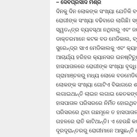
– ଦେବପ୍ରସାଦ ମିଶ୍ର
ଦିନକୁ ଦିନ ଲୋକଙ୍କ ସଂଖ୍ୟା ଯେତିକି ବ
ରୋଗୀଙ୍କ ସଂଖ୍ୟା ବଢିବାରେ ଲାଗିଛି। ସ
ସ୍ୱତନ୍ତ୍ର ବ୍ୟବସ୍ଥା ନଥିବାରୁ ଏବଂ ଜ
ଡାକ୍ତରମାନେ କଟକ ବଡ ମେଡିକାଲ, ବ୍ରହ
ସୁରେନ୍ଦ୍ର ସାଏ ମେଡିକାଲକୁ ଏବଂ କ୍ୟ
ଆଚାର୍ଯ୍ୟ ହରିହର କ୍ୟାନସର ଇନଷ୍ଟିଚ
ହାସପାତାଳରେ ରୋଗୀଙ୍କ ସଂଖ୍ୟା ବୃଦ୍ଧ
ଗ୍ରାମାଞ୍ଚଳରୁ ମଧ୍ୟ ଲୋକେ ବଡମେଡିକା
ଲୋକଙ୍କ ସଂଖ୍ୟା ଗୋଟିଏ ବିଭାଗରେ ଶ
ଲଗାଇଥାନ୍ତି ଲାଇନ ଲଗାଇ କେତକଙ୍କ
ହାସପାତାଳ ପରିସରରେ ନିର୍ମିତ ହୋଇଥି
ପରିସରରେ ଥିବା ଗଛମୂଳେ ତ ହାସପାତା
ଗହଳରେ ରାତି କାଟିଥାନ୍ତି। ଏ ହେଉଛି
ଦୂରଦୂରାନ୍ତରରୁ ରୋଗୀମାନେ ଆସୁଛନ୍ତ