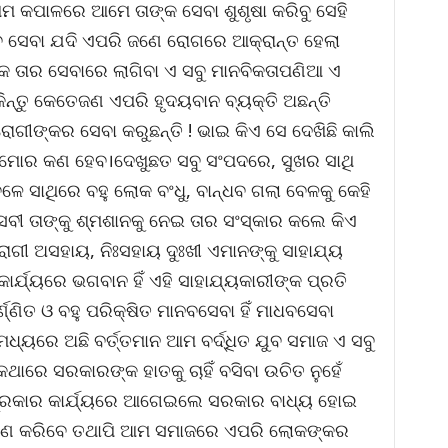
ଆମ କପାଳରେ ଆମେ ତାଙ୍କ ସେବା ଶୁଶୃଷା କରିବୁ ସେହି
ବ ସେବା ଯଦି ଏପରି ଜଣେ ରୋଗରେ ଆକ୍ରାନ୍ତ ହେଲା
 ତାର ସେବାରେ ଲାଗିବା ଏ ସବୁ ମାନବିକତାପଣିଆ ଏ
ନ୍ତୁ କେତେଜଣ ଏପରି ହୃଦୟବାନ ବ୍ୟକ୍ତି ଅଛନ୍ତି
ୋଗୀଙ୍କର ସେବା କରୁଛନ୍ତି ! ଭାଇ କିଏ ସେ ଦେଖିଛି କାଲି
କୁ ମୋର କଣ ହେବ।ଦେଖୁଛତ ସବୁ ସଂପଦରେ, ସୁଖର ସାଥି
ସାଥିରେ ବହୁ ଲୋକ ବଂଧୁ, ବାନ୍ଧବ ଗଲା ବେଳକୁ କେହି
ସେବୀ ତାଙ୍କୁ ଶ୍ମଶାନକୁ ନେଇ ତାର ସଂସ୍କାର କଲେ କିଏ
ରୋଗୀ ଅସହାୟ, ନିଃସହାୟ ଦୁଃଖୀ ଏମାନଙ୍କୁ ସାହାଯ୍ୟ
ାର୍ଯ୍ୟରେ ଭଗବାନ ହିଁ ଏହି ସାହାଯ୍ୟକାରୀଙ୍କ ପ୍ରତି
ଣ୍ଣିତ ଓ ବହୁ ପରିକ୍ଷିତ ମାନବସେବା ହିଁ ମାଧବସେବା
ଧ୍ୟରେ ଅଛି ବର୍ତ୍ତମାନ ଆମ ବର୍ଦ୍ଧିତ ଯୁବ ସମାଜ ଏ ସବୁ
ଥାରେ ସରକାରଙ୍କ ହାତକୁ ଚାହିଁ ବସିବା ଉଚିତ ନୁହେଁ
ପ୍ରକାର କାର୍ଯ୍ୟରେ ଆଗେଇଲେ ସରକାର ବାଧ୍ୟ ହୋଇ
୍ରହଣ କରିବେ ତଥାପି ଆମ ସମାଜରେ ଏପରି ଲୋକଙ୍କର