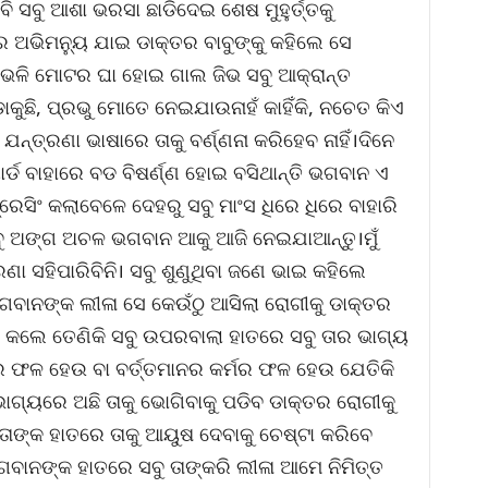
 ବି ସବୁ ଆଶା ଭରସା ଛାଡିଦେଇ ଶେଷ ମୁହୁର୍ତ୍ତକୁ
େ ଅଭିମନ୍ୟୁ ଯାଇ ଡାକ୍ତର ବାବୁଙ୍କୁ କହିଲେ ସେ
 ଭଳି ମୋଟର ଘା ହୋଇ ଗାଲ ଜିଭ ସବୁ ଆକ୍ରାନ୍ତ
କୁଛି, ପ୍ରଭୁ ମୋତେ ନେଇଯାଉନାହଁ କାହିଁକି, ନଚେତ କିଏ
ତ୍ରଣା ଭାଷାରେ ତାକୁ ବର୍ଣ୍ଣନା କରିହେବ ନାହିଁ।ଦିନେ
ୟାର୍ଡ ବାହାରେ ବଡ ବିଷର୍ଣ୍ଣ ହୋଇ ବସିଥାନ୍ତି ଭଗବାନ ଏ
ଡ୍ରେସିଂ କଲାବେଳେ ଦେହରୁ ସବୁ ମାଂସ ଧିରେ ଧିରେ ବାହାରି
ସବୁ ଅଙ୍ଗ ଅଚଳ ଭଗବାନ ଆକୁ ଆଜି ନେଇଯାଆନ୍ତୁ।ମୁଁ
ରଣା ସହିପାରିବିନି। ସବୁ ଶୁଣୁଥିବା ଜଣେ ଭାଇ କହିଲେ
ଗବାନଙ୍କ ଲୀଳା ସେ କେଉଁଠୁ ଆସିଲା ରୋଗୀକୁ ଡାକ୍ତର
ା କଲେ ତେଣିକି ସବୁ ଉପରବାଲା ହାତରେ ସବୁ ତାର ଭାଗ୍ୟ
ମର ଫଳ ହେଉ ବା ବର୍ତ୍ତମାନର କର୍ମର ଫଳ ହେଉ ଯେତିକି
ଭାଗ୍ୟରେ ଅଛି ତାକୁ ଭୋଗିବାକୁ ପଡିବ ଡାକ୍ତର ରୋଗୀକୁ
ତାଙ୍କ ହାତରେ ତାକୁ ଆୟୁଷ ଦେବାକୁ ଚେଷ୍ଟା କରିବେ
ଗବାନଙ୍କ ହାତରେ ସବୁ ତାଙ୍କରି ଲୀଳା ଆମେ ନିମିତ୍ତ