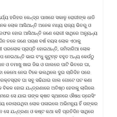
ର୍ଯ୍ୟ ହରିହର କେନ୍ଦ୍ର ପାଖରେ ସକାଳୁ ରୋଗୀଙ୍କ ଧାଡି
ଅନେକ ଲୋକ ଆସିଥାନ୍ତି ଅନେକ ମଧ୍ୟ ରାଜ୍ୟ ଭିତରୁ ଓ
 ରେଫର ହୋଇ ଆସିଥାନ୍ତି ଜଣେ ରୋଗୀ ସାଥିରେ ଅନ୍ୟୁନ୍ୟ
ଳ୍ପଦିନ ତଳେ ଜଣେ ପଚାଶ ବର୍ଷ ବୟସ ଲୋକ ଏଠାକୁ
ମିଣୀ ପରଲୋକ ପ୍ରାପ୍ତି ହୋଇଥାନ୍ତି, ଜମିଦାରିଆ ଲୋକ
ସିପ ନେଇଥାନ୍ତି ଭାଇ ବଂଧୁ କୁଟୁମ୍ବ ବହୁତ ଅନ୍ୟ କେଉଁଠୁ
ନ ଓ ତମାଖୁ ଖାଇ ଜିଭ ଓ ଗାଲରେ ପାଟି ଭିତରେ ଘା,
ବା କେମୋ ନେଇ ଟିକେ ଭଲଥିଲେ ଦୁଇ ଚାରିଦିନ ପରେ
ିଲା ରକ୍ତସ୍ରାବ ଘା ସବୁ ସଢିଯାଇ ଗାଲ ଗୋଟେ ପଟ କଣା
ବିକଳ ହୋଇ ଯନ୍ତ୍ରଣାରେ ଅତିଷ୍ଠ ହେବାକୁ ଲାଗିଲେ
ନାମରେ ସେ ଯାଇ ତାଙ୍କ କ୍ଷତ ସ୍ଥାନରେ ଔଷଧ ଡ୍ରେସିଂ
ମୀୟ ବୋଲାଉଥିବା ଲୋକ ପଳାଇଲେ ଅଭିମନ୍ୟୁ ହିଁ ତାଙ୍କର
 ସେ ଯନ୍ତ୍ରଣା ଓ କଷ୍ଟ କଥା କହି ପ୍ରତିଦିନ ସାଥିରେ