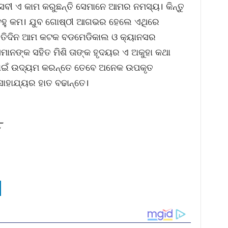
ସେବୀ ଏ କାମ କରୁଛନ୍ତି ସେମାନେ ଆମର ନମସ୍ୟ। କିନ୍ତୁ
ୟା ବହୁ କମ। ଯୁବ ଗୋଷ୍ଠୀ ଆଗଭର ହେଲେ ଏଥିରେ
ପ୍ରତିଦିନ ଆମ କଟକ ବଡମେଡିକାଲ ଓ କ୍ୟାନସର
େମାନଙ୍କ ସହିତ ମିଶି ତାଙ୍କ ହୃଦୟର ଏ ଅକୁହା କଥା
 ପାଇଁ ଉଦ୍ୟମ କରନ୍ତେ ତେବେ ଅନେକ ଉପକୃତ
ାହାଯ୍ୟର ହାତ ବଢାନ୍ତେ।
୮