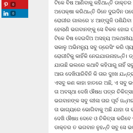
ଟିକେ ବିଷ ଆଣିବାକୁ କହିଥାନ୍ତି ଡାକ୍ତର
0
ଅପେକ୍ଷା କରିଥାନ୍ତି ଦିନେ ଦୁଇଦିନ ପର
0
ରୋଗୀର ଗାଲରେ ୪ ଆଙ୍ଗୁଳି ପଶିଯିବା
ହେଲାଣି ଭଗବାନଙ୍କୁ ସେ ବିକଳ ହୋଇ ଡା
ଟିକେ ବିଷ ଦେଇଦିଅ ଅସହ୍ୟ ଅକଥନୀୟ ଯନ୍
ସକାଳୁ ଅଭିମନ୍ୟୁ ସବୁ ଡ୍ରେସିଂ କରି ଓ୍
ରୋଗୀଟିକୁ କାହିଁକି ନେଇଯାଉନାହାନ୍ତି। 
ଯାଉଛି ଭଲରେ କଥାବି କହିପାରୁ ନାହିଁ 
ଆଉ ଦେଖିପାରିବିନି କି ତାର ଦୁଃଖ ଯନ୍ତ୍
ଏସବୁ କଣ କାହା ହାତରେ ଅଛି, ଏ ସବୁ ଭ
ତା ଅବସ୍ଥା ଦେଖି ଔଷଧ ପତ୍ର ଚିକିତ୍ସ
ଭଗବାନଙ୍କ ସବୁ ଲୀଳା ତାର ପୂର୍ବ ଜନ୍
ତା ଭାଗ୍ୟରେ ଭୋଗିବାକୁ ଅଛି ଯାହା ତା 
ଦେଖି ଔଷଧ ଦେବେ ଓ ଚିକିତ୍ସା କରିବେ 
ଡାକ୍ତର ତ ଭଗବାନ ନୁହନ୍ତି ସବୁ ସେ ଭ