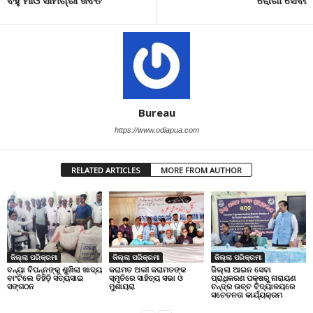
Bureau
https://www.odiapua.com
RELATED ARTICLES
MORE FROM AUTHOR
ଜିଲ୍ଲା ପରିକ୍ରମା
ଜିଲ୍ଲା ପରିକ୍ରମା
ଜିଲ୍ଲା ପରିକ୍ରମା
ବନ୍ୟା ବିପନ୍ନଙ୍କୁ ଶୁଖିଲା ଖାଦ୍ୟ
କରାମତ ଅଲୀ କରାମତଙ୍କ
ଜିଲ୍ଲା ଆଇନ ସେବା
ବାଂଟିଲେ ତିହିଡି଼ ସତ୍ୟସାଇ
ସ୍ମୃତିରେ ସାହିତ୍ୟ ସଭା ଓ
ପ୍ରାଧିକରଣ ପକ୍ଷରୁ ନାରାୟଣ
ସଙ୍ଗଠନ
ମୁଶାୟରା
ଚନ୍ଦ୍ର ଉଚ୍ଚ ବିଦ୍ୟାଳୟରେ
ସଚେତନତା କାର୍ଯ୍ୟକ୍ରମ