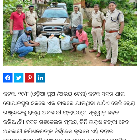
କଟକ, ୧୯/୮ (ଓଡ଼ିଆ ପୁଅ /ଅଭୟ ଜେନା) କଟକ ସଦର ଥାନା
ଗୋପାଳପୁର ଛକରେ ଏକ କାରରେ ଯାଉଥିବା ଷାଠିଏ କେଜି ଚୋରା
ଗଞ୍ଜେଇକୁ ରାଜ୍ୟ ଅବକାରୀ ଫ୍ଲାଇଙ୍ଗ ସ୍କ୍ୱାଡ଼ ଜବତ
କରିଛନ୍ତି। ଜବତ ଗଞ୍ଜେଇର ମୂଲ୍ୟ ତିନି ଲକ୍ଷ ଟଙ୍କା ହେବ।
ଅବକାରୀ କମିଶନରଙ୍କ ନିର୍ଦ୍ଦେଶ କ୍ରମେ ଏହି ଚଢ଼ାଉ