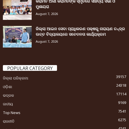
କରାମତ ଅଲୀ କରାମତଙ୍କ ସ୍ମୃତିରେ ସାହିତ୍ୟ ସଭା ଓ
ମୁଶାୟରା
August 7, 2026
ଜିଲ୍ଲା ଆଇନ ସେବା ପ୍ରାଧିକରଣ ପକ୍ଷରୁ ନାରାୟଣ ଚନ୍ଦ୍ର
ଉଚ୍ଚ ବିଦ୍ୟାଳୟରେ ସଚେତନତା କାର୍ଯ୍ୟକ୍ରମ
August 7, 2026
POPULAR CATEGORY
39157
ଜିଲ୍ଲା ପରିକ୍ରମା
24318
ଓଡ଼ିଶା
17114
ଭଦ୍ରକ
9169
ଜାତୀୟ
7541
Top News
6275
ରାଜନୀତି
4241