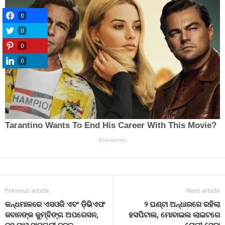
0
0
0
0
Previous article
Next article
କନ୍ଧମାଳରେ ଏସଓଜି ଏବଂ ଡ଼ିଭିଏଫ
୨ ଘଣ୍ଟା ଅନ୍ଧାରରେ ରହିଲା
ଜବାନଙ୍କ କୁମ୍ବିଙ୍ଗ ଅପରେସନ,
ହସପିଟାଲ, ମୋବାଇଲ ଲାଇଟରେ
ବହୁ ମାଓ ସାମଗ୍ରୀ ଜବତ
ରୋଗୀ ସେବା