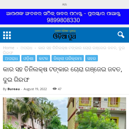
Ads
Home
ଅପରାଧ
କାର ସହ ତିନିଲକ୍ଷ ଟଙ୍କାର ଚୋରା ଗଞ୍ଜେଇ ଜବତ, ଦୁଇ
ଗିରଫ
ଅପରାଧ
ଓଡ଼ିଶା
କଟକ
ଜିଲ୍ଲା ପରିକ୍ରମା
ସହର
କାର ସହ ତିନିଲକ୍ଷ ଟଙ୍କାର ଚୋରା ଗଞ୍ଜେଇ ଜବତ,
ଦୁଇ ଗିରଫ
By
Bureau
-
August 19, 2022
47