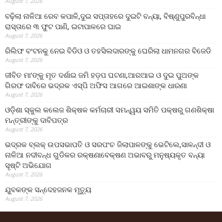
August 7, 2026
ବଢ଼ିଲା ନାଳିଆ ରେବ କପାଳି,ଦୁଇ ସପ୍ତାହରେ ଦୁଇଟି ବନ୍ୟା, ବିଷ୍ଣୁପୁରବିନ୍ଧା
ରାସ୍ତାରେ ୩ ଫୁଟ ପାଣି, ଇଟାପାଳରେ ଘାଇ
August 7, 2026
ରିଲିଫ ବଂଟନକୁ ନେଇ ବିଡିଓ ଓ ତହସିଲଦାରଙ୍କୁ ଘେରିଲା ଧାମନଗର ବିଜେଡି
August 7, 2026
ଜୀବିତ ମା’ଙ୍କୁ ମୃତ ଦର୍ଶାଇ ଜମି ହଡ଼ପ ଘଟଣା,ଆରଆଇ ଓ ଦୁଇ ପୁଅଙ୍କ
ଗିରଫ ଦାବିରେ ଭଦ୍ରକ ଏସ୍‌ପି ଅଫିସ ଆଗରେ ଆଇଶାଙ୍କ ଧାରଣା
August 7, 2026
ଓଡ଼ିଶା ସ୍କୁଲ କଲେଜ ଶିକ୍ଷକ କର୍ମଚାରୀ ସମନ୍ୱୟ ସମିତି ପକ୍ଷରୁ ଗଣଶିକ୍ଷା
ମନ୍ତ୍ରୀଙ୍କୁ ଦାବିପତ୍ର
August 7, 2026
ଭଦ୍ରକ ବ୍ଲକ୍ ଉପସଭାପତି ଓ ସରପଂଚ ଜିଲାପାଳଙ୍କୁ ଭେଟିଲେ,ସାଳନ୍ଦୀ ଓ
ନାଳିଆ ନଦୀବନ୍ଧ ଗୁଡିକର ରକ୍ଷଣାବେକ୍ଷଣ ଅଭାବରୁ ମନୁଷ୍ୟକୃତ ବନ୍ୟା
ସୃଷ୍ଟି ଅଭିଯୋଗ
August 7, 2026
ଯୁବକଙ୍କ ସନ୍ଦେହଜନକ ମୃତ୍ୟୁ
August 7, 2026