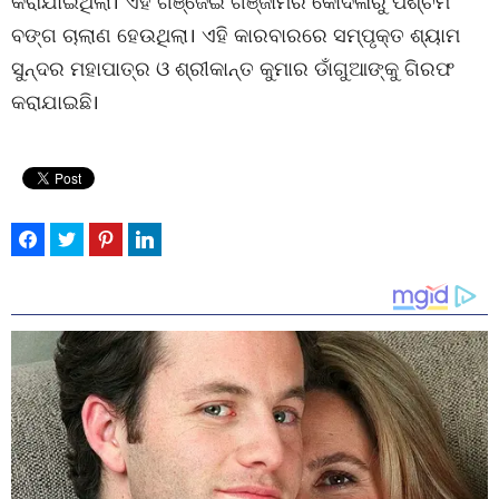
କରାଯାଇଥିଲା। ଏହି ଗଞ୍ଜେଇ ଗଞ୍ଜାମର କୋଦଳାରୁ ପଶ୍ଚିମ
ବଙ୍ଗ ଚାଲାଣ ହେଉଥିଲା। ଏହି କାରବାରରେ ସମ୍ପୃକ୍ତ ଶ୍ୟାମ
ସୁନ୍ଦର ମହାପାତ୍ର ଓ ଶ୍ରୀକାନ୍ତ କୁମାର ଡାଁଗୁଆଙ୍କୁ ଗିରଫ
କରାଯାଇଛି।