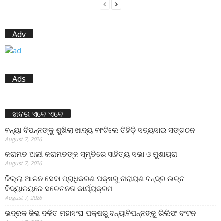
Adv
Ads
ଖବର ଏବେ ଏବେ
ବନ୍ୟା ବିପନ୍ନଙ୍କୁ ଶୁଖିଲା ଖାଦ୍ୟ ବାଂଟିଲେ ତିହିଡି଼ ସତ୍ୟସାଇ ସଙ୍ଗଠନ
August 7, 2026
କରାମତ ଅଲୀ କରାମତଙ୍କ ସ୍ମୃତିରେ ସାହିତ୍ୟ ସଭା ଓ ମୁଶାୟରା
August 7, 2026
ଜିଲ୍ଲା ଆଇନ ସେବା ପ୍ରାଧିକରଣ ପକ୍ଷରୁ ନାରାୟଣ ଚନ୍ଦ୍ର ଉଚ୍ଚ
ବିଦ୍ୟାଳୟରେ ସଚେତନତା କାର୍ଯ୍ୟକ୍ରମ
August 7, 2026
ଭଦ୍ରକ ଜିଲା ଦଳିତ ମହାସଂଘ ପକ୍ଷରୁ ବନ୍ୟାବିପନ୍ନଙ୍କୁ ରିଲିଫ ବଂଟନ