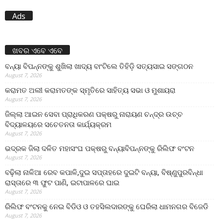
Ads
ଖବର ଏବେ ଏବେ
ବନ୍ୟା ବିପନ୍ନଙ୍କୁ ଶୁଖିଲା ଖାଦ୍ୟ ବାଂଟିଲେ ତିହିଡି଼ ସତ୍ୟସାଇ ସଙ୍ଗଠନ
August 7, 2026
କରାମତ ଅଲୀ କରାମତଙ୍କ ସ୍ମୃତିରେ ସାହିତ୍ୟ ସଭା ଓ ମୁଶାୟରା
August 7, 2026
ଜିଲ୍ଲା ଆଇନ ସେବା ପ୍ରାଧିକରଣ ପକ୍ଷରୁ ନାରାୟଣ ଚନ୍ଦ୍ର ଉଚ୍ଚ
ବିଦ୍ୟାଳୟରେ ସଚେତନତା କାର୍ଯ୍ୟକ୍ରମ
August 7, 2026
ଭଦ୍ରକ ଜିଲା ଦଳିତ ମହାସଂଘ ପକ୍ଷରୁ ବନ୍ୟାବିପନ୍ନଙ୍କୁ ରିଲିଫ ବଂଟନ
August 7, 2026
ବଢ଼ିଲା ନାଳିଆ ରେବ କପାଳି,ଦୁଇ ସପ୍ତାହରେ ଦୁଇଟି ବନ୍ୟା, ବିଷ୍ଣୁପୁରବିନ୍ଧା
ରାସ୍ତାରେ ୩ ଫୁଟ ପାଣି, ଇଟାପାଳରେ ଘାଇ
August 7, 2026
ରିଲିଫ ବଂଟନକୁ ନେଇ ବିଡିଓ ଓ ତହସିଲଦାରଙ୍କୁ ଘେରିଲା ଧାମନଗର ବିଜେଡି
August 7, 2026