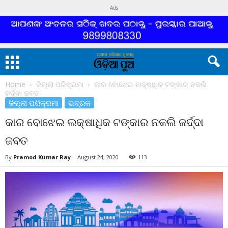
Ads
Home
ଜିଲ୍ଲା ପରିକ୍ରମା
କାର ବୋଝେଇ ଲକ୍ଷାଧିକ ଟଙ୍କାର ନକଲି
ଜର୍ଦ୍ଦା ଜବତ
ଜିଲ୍ଲା ପରିକ୍ରମା
ଭଦ୍ରକ
କାର ବୋଝେଇ ଲକ୍ଷାଧିକ ଟଙ୍କାର ନକଲି ଜର୍ଦ୍ଦା
ଜବତ
By
Pramod Kumar Ray
-
August 24, 2020
113