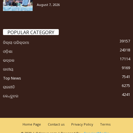
August 7, 2026
POPULAR CATEGORY
39157
ଜିଲ୍ଲା ପରିକ୍ରମା
24318
ଓଡ଼ିଶା
17114
ଭଦ୍ରକ
9169
ଜାତୀୟ
7541
Top News
6275
ରାଜନୀତି
4241
କେନ୍ଦୁଝର
Home Page
Contact us
Privacy Policy
Terms