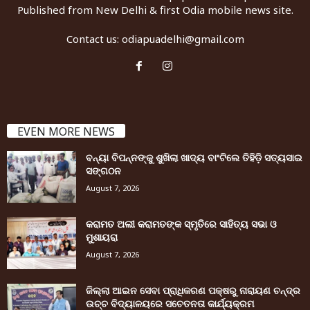
Published from New Delhi & first Odia mobile news site.
Contact us:
odiapuadelhi@gmail.com
EVEN MORE NEWS
ବନ୍ୟା ବିପନ୍ନଙ୍କୁ ଶୁଖିଲା ଖାଦ୍ୟ ବାଂଟିଲେ ତିହିଡି଼ ସତ୍ୟସାଇ
ସଙ୍ଗଠନ
August 7, 2026
କରାମତ ଅଲୀ କରାମତଙ୍କ ସ୍ମୃତିରେ ସାହିତ୍ୟ ସଭା ଓ
ମୁଶାୟରା
August 7, 2026
ଜିଲ୍ଲା ଆଇନ ସେବା ପ୍ରାଧିକରଣ ପକ୍ଷରୁ ନାରାୟଣ ଚନ୍ଦ୍ର
ଉଚ୍ଚ ବିଦ୍ୟାଳୟରେ ସଚେତନତା କାର୍ଯ୍ୟକ୍ରମ