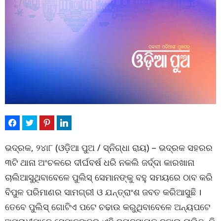
ଭଦ୍ରକ, ୨୪ା୮ (ଓଡ଼ିଆ ପୁଅ / ସ୍ନିଗ୍ଧା ରାୟ) – ଭଦ୍ରକ ସହରର
୩ଟି ଥାନା ଅଂଚଳରେ ଦୀର୍ଘବର୍ଷ ଧରି ନକଲି ଜର୍ଦ୍ଦା କାରଖାନା
ଚାଲିଆସୁଥିବାବେଳେ ପୁଲିସ୍ ସେମାନଙ୍କୁ ବହୁ ସମୟରେ ଠାବ କରି
ବିପୁଳ ପରିମାଣର ସାମଗ୍ରୀ ଓ ଯନ୍ତ୍ରାଂଶ ଜବତ କରିଆସୁଛି ।
ତେବେ ପୁଲିସ୍ ଗୋଟିଏ ପଟେ ଚଢାଉ କରୁଥିବାବେଳେ ଅନ୍ୟପଟେ