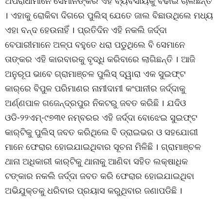
ଅପରାଧୀମାନେ ସେମାନଙ୍କର ଏହି ବ୍ୟବସାୟକୁ ବଢାଇ ଚାଲିଛନ୍ତି
। ଏହାକୁ ରୋକିବା ଦିଗରେ ପୁଲିସ୍ ଯେତେ ଜାଲ ବିଛାଉଥିଲେ ମଧ୍ୟ
ଏହା ବନ୍ଦ ହେଉନାହିଁ । ପ୍ରତିଦିନ ଏହି ନକଲି ଜର୍ଦ୍ଦା
ବେପାରୀମାନେ ଅଳ୍ପ ବହୁତେ ଧରା ପଡୁଥିଲେ ବି ସେମାନେ
ତାଙ୍କର ଏହି କାରବାରକୁ ବୃଦ୍ଧି କରିବାରେ ଲାଗିଛନ୍ତି । ଆଜି
ଅନୁରୂପ ଭାବେ ଗ୍ରାମାଞ୍ଚଳ ପୁଲିସ୍ ଦ୍ୱାରା ଏକ ସୁଇଫ୍ଟ
କାର୍‌ରେ ବିପୁଳ ପରିମାଣର ନାମୀଦାମୀ କଂପାନୀର ଜର୍ଦ୍ଦାକୁ
ଅର୍ଣ୍ଣପାଳ ଗଜେନ୍ଦ୍ରପୁର ନିକଟରୁ ଜବତ କରିଛି । ଯଦିଓ
ଓଡି-୨୨ଏମ୍‌-୯୭୩୧ ନମ୍ବରର ଏହି ଜର୍ଦ୍ଦା ବୋଝେଇ ସୁଇଫ୍ଟ
କାର୍‌ଟିକୁ ପୁଲିସ୍ ଜବତ କରିଥିଲେ ବି ଡ୍ରାଇଭର ଓ ସହଯୋଗୀ
ମାନେ ଫେରାର ହୋଇଯାଇଥିବାର ସୂଚନା ମିଳିଛି । ଗ୍ରାମାଞ୍ଚଳ
ଥାନା ଅଧିକାରୀ କାର୍‌ଟିକୁ ଥାନାକୁ ଆଣିବା ସହିତ ଲକ୍ଷାଧିକ
ଟଙ୍କାର ନକଲି ଜର୍ଦ୍ଦା ଜବତ କରି ଫେରାର ହୋଇଯାଇଥିବା
ଅଭିଯୁକ୍ତକୁ ଧରିବାର ପ୍ରୟାସ କରୁଥିବାର ଜଣାପଡିଛି ।