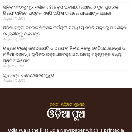
ଜୀବିତ ମା’ଙ୍କୁ ମୃତ ଦର୍ଶାଇ ଜମି ହଡ଼ପ ଘଟଣା,ଆରଆଇ ଓ ଦୁଇ ପୁଅଙ୍କ
ଗିରଫ ଦାବିରେ ଭଦ୍ରକ ଏସ୍‌ପି ଅଫିସ ଆଗରେ ଆଇଶାଙ୍କ ଧାରଣା
August 7, 2026
ଓଡ଼ିଶା ସ୍କୁଲ କଲେଜ ଶିକ୍ଷକ କର୍ମଚାରୀ ସମନ୍ୱୟ ସମିତି ପକ୍ଷରୁ ଗଣଶିକ୍ଷା
ମନ୍ତ୍ରୀଙ୍କୁ ଦାବିପତ୍ର
August 7, 2026
ଭଦ୍ରକ ବ୍ଲକ୍ ଉପସଭାପତି ଓ ସରପଂଚ ଜିଲାପାଳଙ୍କୁ ଭେଟିଲେ,ସାଳନ୍ଦୀ ଓ
ନାଳିଆ ନଦୀବନ୍ଧ ଗୁଡିକର ରକ୍ଷଣାବେକ୍ଷଣ ଅଭାବରୁ ମନୁଷ୍ୟକୃତ ବନ୍ୟା
ସୃଷ୍ଟି ଅଭିଯୋଗ
August 7, 2026
ଯୁବକଙ୍କ ସନ୍ଦେହଜନକ ମୃତ୍ୟୁ
August 7, 2026
Odia Pua is the first Odia Newspaper which is printed &