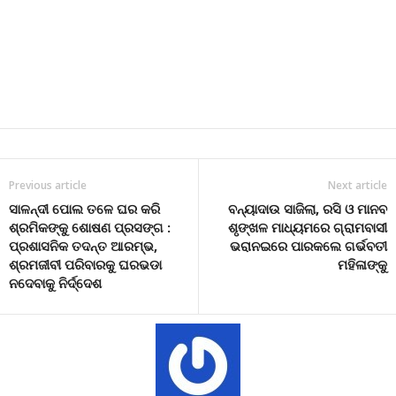
Previous article
Next article
ସାଳନ୍ଦୀ ପୋଲ ତଳେ ଘର କରି
ବନ୍ୟାଦାଉ ସାଜିଲା, ରସି ଓ ମାନବ
ଶ୍ରମିକଙ୍କୁ ଶୋଷଣ ପ୍ରସଙ୍ଗ :
ଶୃଙ୍ଖଳ ମାଧ୍ୟମରେ ଗ୍ରାମବାସୀ
ପ୍ରଶାସନିକ ତଦନ୍ତ ଆରମ୍ଭ,
ଭରାନଇରେ ପାରକଲେ ଗର୍ଭବତୀ
ଶ୍ରମଜୀବୀ ପରିବାରକୁ ଘରଭଡା
ମହିଳାଙ୍କୁ
ନଦେବାକୁ ନିର୍ଦ୍ଦେଶ