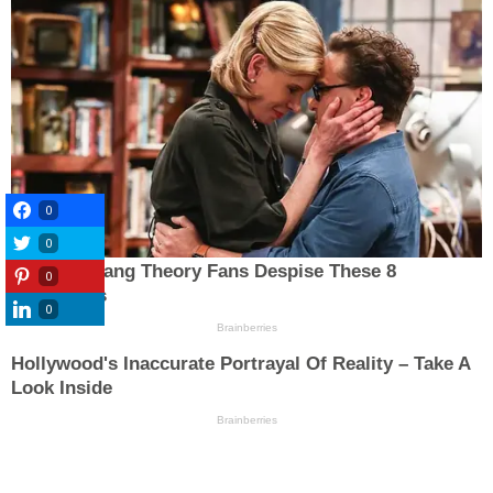
0
0
0
0