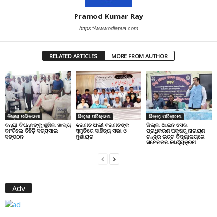
Pramod Kumar Ray
https://www.odiapua.com
RELATED ARTICLES
MORE FROM AUTHOR
ଜିଲ୍ଲା ପରିକ୍ରମା
ଜିଲ୍ଲା ପରିକ୍ରମା
ଜିଲ୍ଲା ପରିକ୍ରମା
ବନ୍ୟା ବିପନ୍ନଙ୍କୁ ଶୁଖିଲା ଖାଦ୍ୟ
କରାମତ ଅଲୀ କରାମତଙ୍କ
ଜିଲ୍ଲା ଆଇନ ସେବା
ବାଂଟିଲେ ତିହିଡି଼ ସତ୍ୟସାଇ
ସ୍ମୃତିରେ ସାହିତ୍ୟ ସଭା ଓ
ପ୍ରାଧିକରଣ ପକ୍ଷରୁ ନାରାୟଣ
ସଙ୍ଗଠନ
ମୁଶାୟରା
ଚନ୍ଦ୍ର ଉଚ୍ଚ ବିଦ୍ୟାଳୟରେ
ସଚେତନତା କାର୍ଯ୍ୟକ୍ରମ
Adv