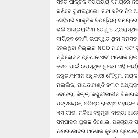
ସହିତ ପାକୃତିକ ବିପର୍ଯ୍ୟୟ ସମୟରେ ନିଜ
ରଖିବେ ବୁଝାଇଥିଲେ। ତାହା ସହିତ ନିଜ 
ସେହିପରି ପାକୃତିକ ବିପର୍ଯ୍ୟୟ ସମୟରେ
ଭଲି ଆଶ୍ରୟଦିଏ। ତେଣୁ ଆଶ୍ରୟସ୍ଥଳ
ଦାୟିତ୍ଵ ବୋଲି ଉପସ୍ଥିତ ଥିବା ସମସ୍ତ
ନେଇଥିବା ଜିଲ୍ଲାର NGO ମାନେ ଏବଂ ସୁ
ତ୍ରିଲୋଚନ ପ୍ରଧାନ ଏବଂ ଅଶୋକ ରାଉଳ 
ଦେବା ପାଇଁ ଉପସ୍ଥିତ ଥିଲେ। ଏହି କାର
ଜରୁରୀକାଳୀନ ଅଧିକାରୀ ମୌସୁମୀ ନାୟକ,
ମଲ୍ଲିକ, ପାପଡାହାଣ୍ଡି ବ୍ଲକ ଅଧ୍ୟକ୍
ବେହେରା, ଜିଲ୍ଲା ଜରୁରୀକାଳୀନ ବିଭାଗର
ପଟ୍ଟନାୟକ, ବରିଷ୍ଠ ରାଜସ୍ଵ ସହାୟକ ତ୍ର
ଏସ୍ ଗୀତା, ମକିଆ ବହୁମୂଖୀ ବାତ୍ୟା 
ସମ୍ପାଦକ ଯୁଗଳ ବିଶୋଇ, ପଞ୍ଚାୟତ ସମ୍
ଉମରକୋଟର ଅଶୋକ କୁମାର ପ୍ରଧାନ, ଇସା