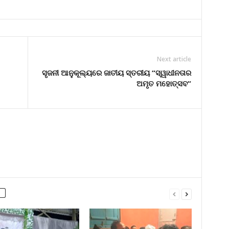
Next article
ସୃଜନୀ ଆନୁକୂଲ୍ୟରେ ଜାତୀୟ ସ୍ତରୀୟ “ସ୍ୱାଧୀନତାର
ଅମୃତ ମହୋତ୍ସବ”