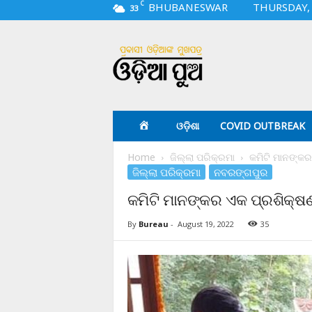
C
BHUBANESWAR
THURSDAY, 
33
O
d
i
a
p
u
a
ଓଡ଼ିଶା
COVID OUTBREAK
.
c
Home
ଜିଲ୍ଲା ପରିକ୍ରମା
କମିଟି ମାନଙ୍କର
o
ଜିଲ୍ଲା ପରିକ୍ରମା
ନବରଙ୍ଗପୁର
m
କମିଟି ମାନଙ୍କର ଏକ ପ୍ରଶିକ୍ଷଣ
By
Bureau
-
August 19, 2022
35