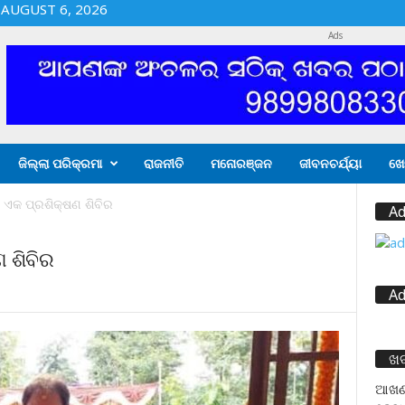
AUGUST 6, 2026
Ads
ଜିଲ୍ଲା ପରିକ୍ରମା
ରାଜନୀତି
ମନୋରଞ୍ଜନ
ଜୀବନଚର୍ଯ୍ୟା
ଖେ
 ଏକ ପ୍ରଶିକ୍ଷଣ ଶିବିର
Ad
 ଶିବିର
Ad
ଖ
ଆଖଣ୍