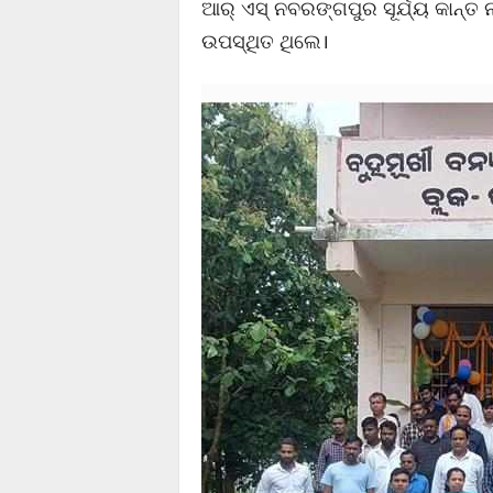
ଆର୍ ଏସ୍ ନବରଙ୍ଗପୁର ସୂର୍ଯ୍ୟ କାନ୍ତ 
ଉପସ୍ଥିତ ଥିଲେ।