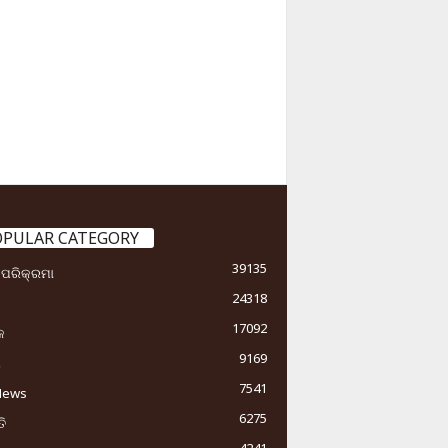
OPULAR CATEGORY
39135
ା ପରିକ୍ରମା
24318
17092
କ
9169
ୟ
7541
News
6275
ି
4241