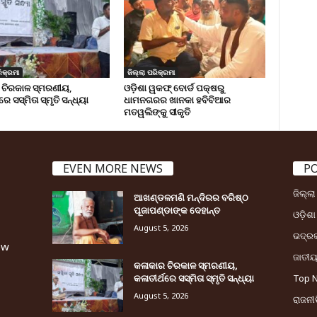
ିକ୍ରମା
ଜିଲ୍ଲା ପରିକ୍ରମା
 ଚିରକାଳ ସ୍ମରଣୀୟ,
ଓଡ଼ିଶା ୱକଫ୍ ବୋର୍ଡ ପକ୍ଷରୁ
ରେ ସସ୍ମିତା ସ୍ମୃତି ସନ୍ଧ୍ୟା
ଧାମନଗରର ଖାନକା ହବିବିଆର
ମତୱଲିଙ୍କୁ ସୀକୃତି
EVEN MORE NEWS
P
ଜିଲ୍ଲ
ଆଖଣ୍ଡଳମଣି ମନ୍ଦିରର ବରିଷ୍ଠ
ପୂଜାପଣ୍ଡାଙ୍କ ଦେହାନ୍ତ
ଓଡ଼ିଶା
August 5, 2026
ଭଦ୍ର
ew
ଜାତୀ
କଳାକାର ଚିରକାଳ ସ୍ମରଣୀୟ,
କଳାତୀର୍ଥରେ ସସ୍ମିତା ସ୍ମୃତି ସନ୍ଧ୍ୟା
Top 
August 5, 2026
ରାଜନୀତ