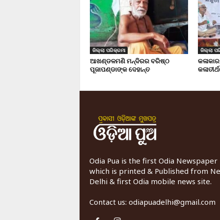
ଜିଲ୍ଲା ପରିକ୍ରମା
ଜିଲ୍ଲା ପର
ଆଖଣ୍ଡଳମଣି ମନ୍ଦିରର ବରିଷ୍ଠ
କଳାକାର
ପୂଜାପଣ୍ଡାଙ୍କ ଦେହାନ୍ତ
କଳାତୀର୍ଥ
Odia Pua is the first Odia Newspaper
which is printed & Published from N
Delhi & first Odia mobile news site.
Contact us:
odiapuadelhi@gmail.com