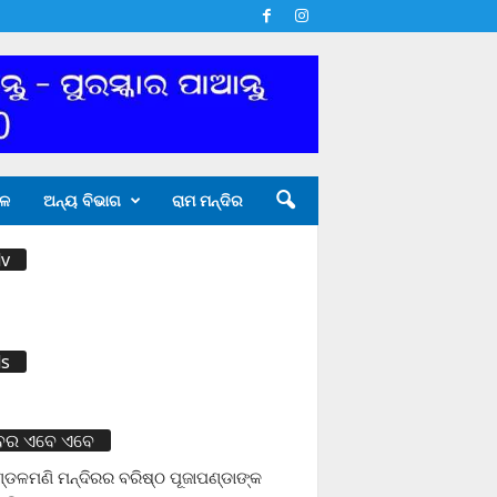
ଳ
ଅନ୍ୟ ବିଭାଗ
ରାମ ମନ୍ଦିର
v
s
ବର ଏବେ ଏବେ
ଡଳମଣି ମନ୍ଦିରର ବରିଷ୍ଠ ପୂଜାପଣ୍ଡାଙ୍କ