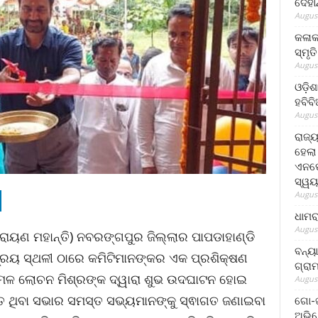
ଦେହା
August
କଳାକ
ସ୍ମୃତ
August
ଓଡ଼ିଶ
ହବିବ
August
ରାଜ୍
ହେଲା
ଏନଫୋ
ସ୍ୱୟ
August
ଧାମର
August
ାୟଣ ମହାନ୍ତି) ନବରଙ୍ଗପୁର ଜିଲ୍ଲାର ପାପଡାହାଣ୍ଡି
ବନ୍ୟ
୍ରୟ ସ୍ଥଳୀ ଠାରେ କମିଟିମାନଙ୍କର ଏକ ପ୍ରଶିକ୍ଷଣ
ଗ୍ରା
କମଳ ଲୋଚନ ମିଶ୍ରଙ୍କ ଦ୍ୱାରା ଶୁଭ ଉଦଘାଟନ ହୋଇ
August
ିତ ଥିବା ସଭାର ସମସ୍ତ ସଭ୍ୟମାନଙ୍କୁ ସ୍ଵାଗତ ଜଣାଇବା
ଗୋ-ଖ
ଅଭିଯ