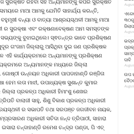
େ ସୁରକ୍ଷିତ ରହିବା ସହ ଅନ୍ୟମାନଙ୍କୁ କିପରି ସୁରକ୍ଷିତ
August
ଅସମୟରେ ମାଆ ଆମକୁ ଯେମିତି ସାହାର୍ଯ୍ୟ କରନ୍ତି,
ଏରେଇ
 ବହୁମୂଖୀ ବନ୍ୟା ଓ ବାତ୍ୟା ଆଶ୍ରୟସ୍ଥଳୀ ଆମକୁ ମାଆ
୩୦ରୁ
ଜିଲା
ୀ ର ସୁରକ୍ଷା ଏବଂ ରକ୍ଷଣାବେକ୍ଷଣ ଆମ ସମସ୍ତଙ୍କ
August
 ସଭ୍ୟଙ୍କୁ ବୁଝାଇଥିଲେ। ସ୍ଵତନ୍ତ୍ର ଭାବେ ପ୍ରଶିକ୍ଷଣ
ଭଦ୍
ଦୂର ଗଂଜାମ ଜିଲ୍ଲାରୁ ଆସିଥିବା ଦୁଇ ଜଣ ପ୍ରଶିକ୍ଷକ
ପ୍ରକ
ସାମ୍
ଏହି କାର୍ଯ୍ୟକ୍ରମରେ ଅନ୍ୟମାନଙ୍କୁ ପ୍ରଶିକ୍ଷଣ
ଦାବି
୍ଯ୍ୟକ୍ରମରେ ଅନ୍ୟମାନଙ୍କ ମଧ୍ୟରେ ଜିଲ୍ଲା
August
 ଗୋଷ୍ଠୀ ଉନ୍ନୟନ ଅଧିକାରୀ ପାପଡାହାଣ୍ଡି ରଞ୍ଜିତା
ଉପ ମୁ
ବୈଠକ
ଷା ହେମ ଲତା ମାଝୀ, ଉପାଧ୍ୟକ୍ଷ ସୁଶାନ୍ତ କୁମାର
August
 ଜିଲ୍ଲା ପ୍ରକଳ୍ପ ଅଧିକାରୀ ହିମାଂଶୁ ଶେଖର
ିପତି ବାଲାଜୀ ସାହୁ, ଶିଶୁ ବିକାଶ ପ୍ରକଳ୍ପ ଅଧିକାରୀ
ଆଶ୍ରୟସ୍ଥଳୀ ର ସଭାପତି ତଥା ସରପଞ୍ଚ ଜଗଜୀବନ ନାୟକ,
ପ୍ରସାରଣ ଅଧିକାରୀ ସଚିଦା ନନ୍ଦ ତ୍ରିପାଠୀ, ସାହାରା
ରା ଚନ୍ଦାହାଣ୍ଡି ରମେଶ ଚନ୍ଦ୍ର ପଣ୍ଡା, ପି ଏଚ୍