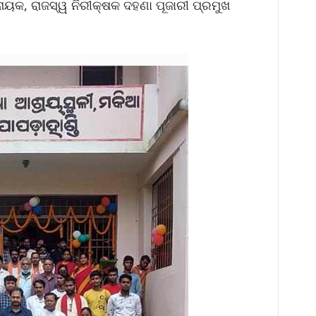
ନାୟକ, ରାଜସ୍ୱ ନିରୀକ୍ଷକ ଦହଣା ପୂଜାରୀ ପ୍ରମୁଖ