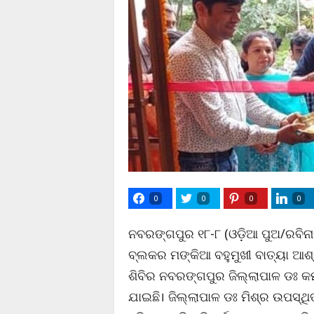
0
0
0
0
ନବରଙ୍ଗପୁର ୧୮-୮ (ଓଡ଼ିଆ ପୁଅ/ରବିନାର
ବ୍ଲକର ମଙ୍କିଆ ବହୁମୁଖୀ ବାତ୍ୟା ଆଶ
ଶିବିର ନବରଙ୍ଗପୁର ଜିଲ୍ଲାପାଳ ଡଃ 
ଯାଇଛି। ଜିଲ୍ଲାପାଳ ଡଃ ମିଶ୍ର ଉପସ୍ଥ