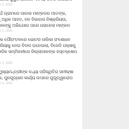
 5, 2026
ଁ ଗ୍ରାମରେ ପାଗଳା ମାଙ୍କଡର ଆତଙ୍କ,
 ଅଧିକ ଆହତ, ବନ ବିଭାଗର ନିଷ୍କ୍ରିୟତା,
ପାଳଙ୍କୁ ଅଭିଯୋଗ ପରେ ଧରାହେଲା ମାଙ୍କଡ
 5, 2026
ରକ ପୌରଂଚଳରେ ଭୋଟର ତାଲିକା ସଂଶୋଧନ
୍ରିୟାକୁ ନେଇ ବିବାଦ ଘନେଇଲା, ବିଜେଡି ପକ୍ଷରୁ
ବାଦିକ ସମ୍ମିଳନୀରେ ଜିଲ୍ଲାପାଳଙ୍କ ହସ୍ତକ୍ଷେପ
 5, 2026
ଖ୍ୟମନ୍ତ୍ରୀଙ୍କ ବନ୍ୟା ପରିସ୍ଥିତିର ସମୀକ୍ଷା
, ପୁନରୁଦ୍ଧାର କାର୍ଯ୍ୟ ଉପରେ ଗୁରୁତ୍ୱାରୋପ
 5, 2026