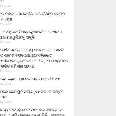
ନ୍ତ
 5, 2026
ାର ଚିରକାଳ ସ୍ମରଣୀୟ, କଳାତୀର୍ଥରେ ସସ୍ମିତା
ି ସନ୍ଧ୍ୟା
 5, 2026
ା ୱକଫ୍ ବୋର୍ଡ ପକ୍ଷରୁ ଧାମନଗରର ଖାନକା
ିଆର ମତୱଲିଙ୍କୁ ସୀକୃତି
 5, 2026
ୟର ୯ଟି ଜାତୀୟ ଓ ରାଜ୍ୟ ରାଜପଥରେ କଡ଼ାକଡ଼ି
 ଇ-ଚାଲାଣ ବ୍ୟବସ୍ଥା, ଇେଂଟଲିଜେଂଟ
ର୍ସମେଂଟ ମ୍ୟାନେଜମେଂଟ ସିଷ୍ଟମ ମାଧ୍ୟମରେ
ଂଚାଳିତ ଜରିମାନା ଆଦାୟ
 5, 2026
ାରେ ଚୋରୀ ବ୍ୟାଟେରୀ ସହ ୨ ଚୋର ଗିରଫ
 5, 2026
ାପରେ ଗେଙ୍ଗୁଟି ନଦୀବନ୍ଧ ଧସିଲା, ଆତଙ୍କିତ
ମବାସୀ
 5, 2026
ାଦ୍ୟ ବଂଟନକୁ ନେଇ ଉତେଜନା, ଅନିୟମିତତା
ୋଗ, ଧୁଷୁରି ଥାନାରେ ଏତଲା; ଭିଡିଓ ଭାଇରାଲ